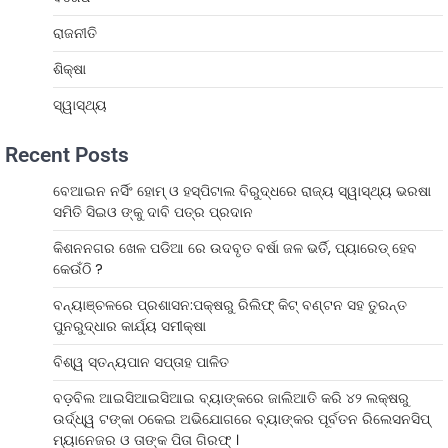
ରାଜନୀତି
ଶିକ୍ଷା
ସ୍ୱାସ୍ଥ୍ୟ
Recent Posts
ବେଆଇନ ନର୍ସିଂ ହୋମ୍ ଓ ହସ୍ପିଟାଲ ବିରୁଦ୍ଧରେ ରାଜ୍ୟ ସ୍ୱାସ୍ଥ୍ୟ ଭରଷା
ସମିତି ସିଇଓ ଙ୍କୁ ଦାବି ପତ୍ର ପ୍ରଦାନ
କିଶନନଗର ଖେଳ ପଡିଆ ରେ ଉଦବୃତ ବର୍ଷା ଜଳ ଭର୍ତି, ପ୍ୟାରେଡ୍ ହେବ
କେଉଁଠି ?
ବନ୍ୟାଞ୍ଚଳରେ ପ୍ରଶାସନ:ପକ୍ଷରୁ ରିଲିଫ୍ କିଟ୍ ବଣ୍ଟନ ସହ ତୁରନ୍ତ
ପୁନରୁଦ୍ଧାର କାର୍ଯ୍ୟ ସମୀକ୍ଷା
ବିଶ୍ୱ ସ୍ତନ୍ୟପାନ ସପ୍ତାହ ପାଳିତ
ବଡ଼ବିଲ ଆଇସିଆଇସିଆଇ ବ୍ୟାଙ୍କରେ ଜାଲିଆତି କରି ୪୨ ଲକ୍ଷରୁ
ଉର୍ଦ୍ଧ୍ୱ ଟଙ୍କା ଠକେଇ ଅଭିଯୋଗରେ ବ୍ୟାଙ୍କର ପୂର୍ବତନ ରିଲେସନସିପ୍
ମ୍ୟାନେଜର ଓ ତାଙ୍କ ପିତା ଗିରଫ୍ ।