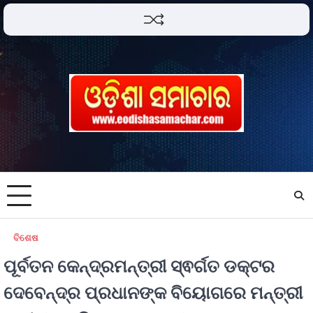
ବିଶେଷ
ପୂର୍ବତନ କେନ୍ଦ୍ରମନ୍ତ୍ରୀ ସ୍ଵର୍ଗତ ଡକ୍ଟର
ଦେବେନ୍ଦ୍ର ପ୍ରଧାନଙ୍କ ବିୟୋଗରେ ମନ୍ତ୍ରୀ