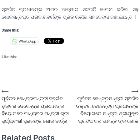
ସ୍ଵର୍ଗତ ପ୍ରଧାନଙ୍କ ଅମର ଆତ୍ମାର ସଦଗତି କାମନା କରିବା ସହ
ଶୋକସନ୍ତପ୍ତ ପରିବାରବର୍ଗଙ୍କ ପ୍ରତି ଗଭୀର ସମବେଦନା ଜଣାଇଛନ୍ତି ।
Share this:
WhatsApp
Like this:
⟵
⟶
ପୂର୍ବତନ କେନ୍ଦ୍ରମନ୍ତ୍ରୀ ସ୍ବର୍ଗତ
ପୂର୍ବତନ କେନ୍ଦ୍ରମନ୍ତ୍ରୀ ସ୍ଵର୍ଗତ
ଡ଼କ୍ଟର ଦେବେନ୍ଦ୍ର ପ୍ରଧାନଙ୍କ
ଡକ୍ଟର ଦେବେନ୍ଦ୍ର ପ୍ରଧାନଙ୍କ
ବିୟୋଗରେ ମାନ୍ୟବର ମନ୍ତ୍ରୀ ଶ୍ରୀ
ବିୟୋଗରେ ମନ୍ତ୍ରୀ ଶ୍ରୀଯୁକ୍ତ
ସୂର୍ଯ୍ୟବଂଶୀ ସୂରଜଙ୍କ ଶୋକ ବାର୍ତ୍ତା
ପ୍ରଦିପ ବଳ ସାମନ୍ତ ଙ୍କ ଶୋକ
Related Posts