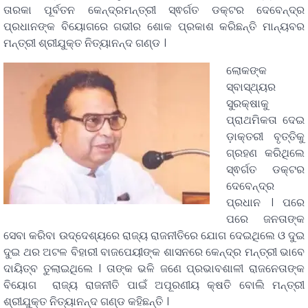
ତାରକା ପୂର୍ବତନ କେନ୍ଦ୍ରମନ୍ତ୍ରୀ ସ୍ଵର୍ଗତ ଡକ୍ଟର ଦେବେନ୍ଦ୍ର
ପ୍ରଧାନଙ୍କ ବିୟୋଗରେ ଗଭୀର ଶୋକ ପ୍ରକାଶ କରିଛନ୍ତି ମାନ୍ୟବର
ମନ୍ତ୍ରୀ ଶ୍ରୀଯୁକ୍ତ ନିତ୍ୟାନନ୍ଦ ଗଣ୍ଡ ।
ଲୋକଙ୍କ
ସ୍ବାସ୍ଥ୍ୟର
ସୁରକ୍ଷାକୁ
ପ୍ରାଥମିକତା ଦେଇ
ଡ଼ାକ୍ତରୀ ବୃତ୍ତିକୁ
ଗ୍ରହଣ କରିଥିଲେ
ସ୍ଵର୍ଗତ ଡକ୍ଟର
ଦେବେନ୍ଦ୍ର
ପ୍ରଧାନ । ପରେ
ପରେ ଜନତାଙ୍କ
ସେବା କରିବା ଉଦ୍ଦେଶ୍ୟରେ ରାଜ୍ୟ ରାଜନୀତିରେ ଯୋଗ ଦେଇଥିଲେ ଓ ଦୁଇ
ଦୁଇ ଥର ଅଟଳ ବିହାରୀ ବାଜପେୟୀଙ୍କ ଶାସନରେ କେନ୍ଦ୍ର ମନ୍ତ୍ରୀ ଭାବେ
ଦାୟିତ୍ବ ତୁଲାଇଥିଲେ । ତାଙ୍କ ଭଳି ଜଣେ ପ୍ରଭାବଶାଳୀ ରାଜନେତାଙ୍କ
ବିୟୋଗ ରାଜ୍ୟ ରାଜନୀତି ପାଇଁ ଅପୂରଣୀୟ କ୍ଷତି ବୋଲି ମନ୍ତ୍ରୀ
ଶ୍ରୀଯୁକ୍ତ ନିତ୍ୟାନନ୍ଦ ଗଣ୍ଡ କହିଛନ୍ତି ।