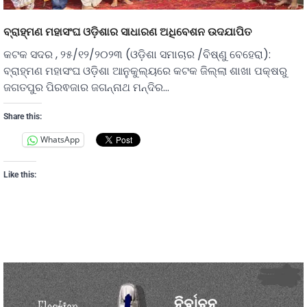
ବ୍ରାହ୍ମଣ ମହାସଂଘ ଓଡ଼ିଶାର ସାଧାରଣ ଅଧିବେଶନ ଉଦଯାପିତ
କଟକ ସଦର , ୨୫/୧୨/୨୦୨୩ (ଓଡ଼ିଶା ସମାଚାର /ବିଷ୍ଣୁ ବେହେରା):
ବ୍ରାହ୍ମଣ ମହାସଂଘ ଓଡ଼ିଶା ଆନୁକୁଲ୍ୟରେ କଟକ ଜିଲ୍ଲା ଶାଖା ପକ୍ଷରୁ
ଜଗତପୁର ପିରଵଜାର ଜଗନ୍ନାଥ ମନ୍ଦିର…
Share this:
WhatsApp
Like this: