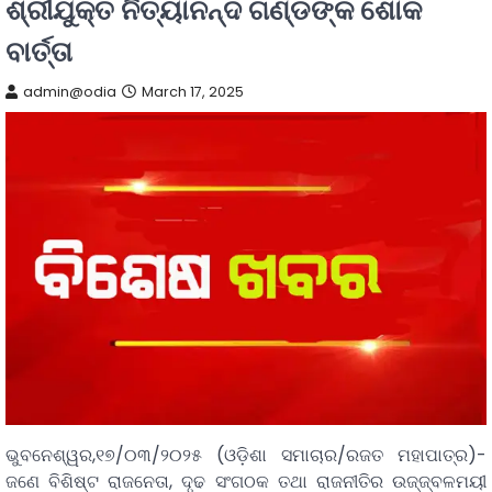
ଶ୍ରୀଯୁକ୍ତ ନିତ୍ୟାନନ୍ଦ ଗଣ୍ଡଙ୍କ ଶୋକ
ବାର୍ତ୍ତା
admin@odia
March 17, 2025
ଭୁବନେଶ୍ୱର,୧୭/୦୩/୨୦୨୫ (ଓଡ଼ିଶା ସମାଚାର/ରଜତ ମହାପାତ୍ର)-
ଜଣେ ବିଶିଷ୍ଟ ରାଜନେତା, ଦୃଢ ସଂଗଠକ ତଥା ରାଜନୀତିର ଉଜ୍ଜ୍ବଳମୟୀ