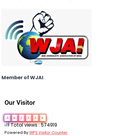
Member of WJAI
Our Visitor
3
0
2
3
3
6
Total views : 574919
Powered By
WPS Visitor Counter