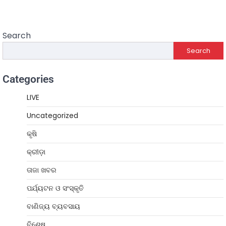
Search
Search
Categories
LIVE
Uncategorized
କୃଷି
କ୍ରୀଡ଼ା
ତାଜା ଖବର
ପର୍ଯ୍ୟଟନ ଓ ସଂସ୍କୃତି
ବାଣିଜ୍ୟ ବ୍ୟବସାୟ
ବିଶେଷ