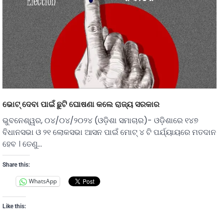
ଭୋଟ୍ ଦେବା ପାଇଁ ଛୁଟି ଘୋଷଣା କଲେ ରାଜ୍ୟ ସରକାର
ଭୁବନେଶ୍ୱର, ୦୪/୦୪/୨୦୨୪ (ଓଡ଼ିଶା ସମାଚାର)- ଓଡ଼ିଶାରେ ୧୪୭
ବିଧାନସଭା ଓ ୨୧ ଲୋକସଭା ଆସନ ପାଇଁ ମୋଟ୍‌ ୪ ଟି ପର୍ଯ୍ୟାୟରେ ମତଦାନ
ହେବ । ତେଣୁ…
Share this:
WhatsApp
Like this: