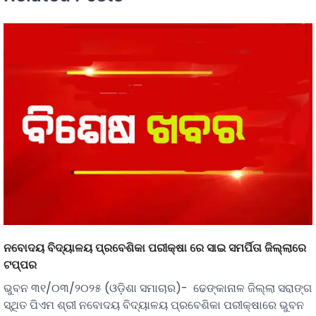
ନବୋଦୟ ବିଦ୍ୟାଳୟ ପ୍ରବେଶିକା ପରୀକ୍ଷା ରେ ସାଇ ସମର୍ପିତା ଜିଲ୍ଲାରେ
ଟପ୍ପର
ଭୁବନ ୩୧/୦୩/୨୦୨୫ (ଓଡ଼ିଶା ସମାଚାର)- ଢେଙ୍କାନାଳ ଜିଲ୍ଲା ସରାଙ୍ଗ
ସ୍ଥିତ ପିଏମ ଶ୍ରୀ ନବୋଦୟ ବିଦ୍ୟାଳୟ ପ୍ରବେଶିକା ପରୀକ୍ଷାରେ ଭୁବନ