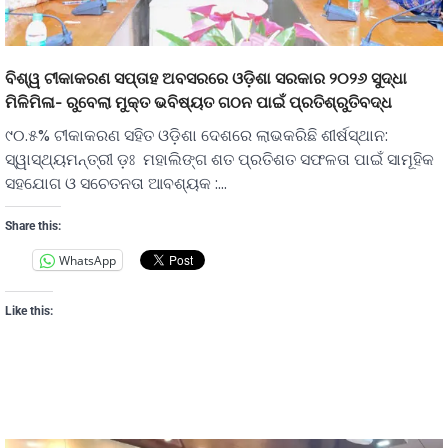
ବିଶ୍ୱ ଟୀକାକରଣ ସପ୍ତାହ ଅବସରରେ ଓଡ଼ିଶା ସରକାର ୨୦୨୬ ସୁଦ୍ଧା
ମିଳିମିଳା- ରୁବେଲା ମୁକ୍ତ ଭବିଷ୍ୟତ ଗଠନ ପାଇଁ ପ୍ରତିଶ୍ରୁତିବଦ୍ଧ
୯୦.୫% ଟୀକାକରଣ ସହିତ ଓଡ଼ିଶା ଦେଶରେ ଲାଭକରିଛି ଶୀର୍ଷସ୍ଥାନ:
ସ୍ୱାସ୍ଥ୍ୟମନ୍ତ୍ରୀ ଡ଼ଃ ମହାଲିଙ୍ଗ ଶତ ପ୍ରତିଶତ ସଫଳତା ପାଇଁ ସାମୂହିକ
ସହଯୋଗ ଓ ସଚେତନତା ଆବଶ୍ୟକ :…
Share this:
WhatsApp
Like this: