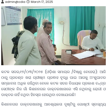
admin@odia
March 17, 2025
କଟକ ସଦର,୧୭/୦୩/୨୦୨୫ (ଓଡ଼ିଶା ସମାଚାର /ବିଷ୍ଣୁ ବେହେରା): ଆଜି
ଠାରୁ ପ୍ରଚଣ୍ଡ ଖରା ଗ୍ରୀଷ୍ମ ପ୍ରଵାହ ବୃଦ୍ଧି ପାଇ ଆଗକୁ ଅଂଶୁଘାତର
ସମ୍ଭାବନା ଅଧିକ ରହିଥିବା ବେଳେ କଟକ ସଦର ବିଧାୟକ ପ୍ରକାଶ ଚନ୍ଦ୍ର
ସେଠୀଙ୍କ ନିଜ ଗାଁ କିଶନନଗର ଡାକ୍ତରଖାନାରେ ଏସି ନଥିବାରୁ ରୋଗୀ ଓ
ଡାକ୍ତର ନାହିଁ ନଥିବା ହିନସ୍ତା ହେଉଥିବା ଦେଖାଯାଉଛି।
କିଶନନଗର ଡାକ୍ତରଖାନାକୁ ଆବଶ୍ୟକତା ଦୃଷ୍ଟିରୁ ଗୋଷ୍ଠୀ ସ୍ବାସ୍ଥ୍ୟ