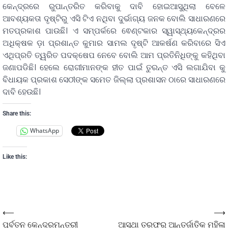
କେନ୍ଦ୍ରରେ ରୁପାନ୍ତରିତ କରିବାକୁ ଦାବି ହୋଇଆସୁଥିଲା ବେଳେ
ଆବଶ୍ୟକତା ଦୃଷ୍ଟିରୁ ଏସି ଟିଏ ନଥିବା ଦୁର୍ଭାଗ୍ୟ ଜନକ ବୋଲି ସାଧାରଣରେ
ମତପ୍ରକାଶ ପାଉଛି। ଏ ସମ୍ପର୍କରେ ଵେଣ୍ଟକାର ସ୍ୱାସ୍ଥ୍ୟକେନ୍ଦ୍ରର
ଅଧିକ୍ଷକ ଡ଼ା ପ୍ରଶାନ୍ତ କୁମାର ସାମଲ ଦୃଷ୍ଟି ଆକର୍ଷଣ କରିବାରେ ସିଏ
ଏଥିପ୍ରତି ତ୍ୱରିତ ପଦକ୍ଷେପ ନେବେ ବୋଲି ଆମ ପ୍ରତିନିଧିଙ୍କୁ କହିଥିବା
ଜଣାପଡିଛି। ହେଲେ ରୋଗୀମାନଙ୍କ ହୀତ ପାଇଁ ତୁରନ୍ତ ଏସି ଲଗାଯିବା କୁ
ବିଧାୟକ ପ୍ରକାଶ ସେଠୀଙ୍କ ସମେତ ଜିଲ୍ଲା ପ୍ରଶାସନ ଠାରେ ସାଧାରଣରେ
ଦାବି ହେଉଛି।
Share this:
WhatsApp
Like this:
⟵
⟶
ପୂର୍ବତନ କେନ୍ଦ୍ରମନ୍ତ୍ରୀ
ଆସ୍ଥା ତରଫରୁ ଆନ୍ତର୍ଜାତିକ ମହିଳା