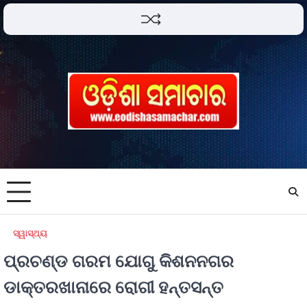
ସ୍ୱାସ୍ଥ୍ୟ
ପ୍ରଚଣ୍ଡ ଗରମ ଯୋଗୁ କିଶନନଗର
ଡାକ୍ତରଖାନାରେ ରୋଗୀ ହନ୍ତସନ୍ତ