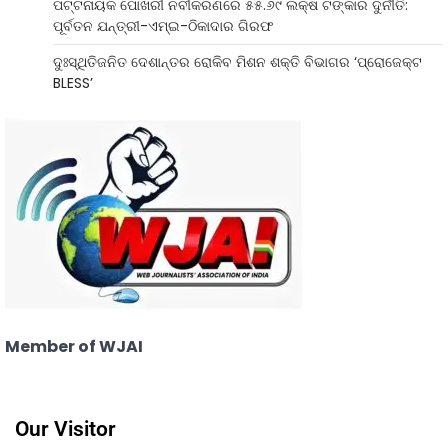
ପଟ୍ଟନାୟକ ପୋଖରୀ ନବୀକରଣରେ ୫୫.୬୯ ଲକ୍ଷ ଟଙ୍କାର ଦୁର୍ନୀତି:
ପୂର୍ବତନ ଯନ୍ତ୍ରୀ-ଏମ୍‌ଇ-ଠିକାଦାର ଗିରଫ
ଦୁଃସ୍ଥିତିଜନିତ ଦେଶାନ୍ତର ରୋକିବ ମିଶନ ଶକ୍ତି ବିଭାଗର ‘ପ୍ରୋଜେକ୍ଟ
BLESS’
Member of WJAI
Our Visitor