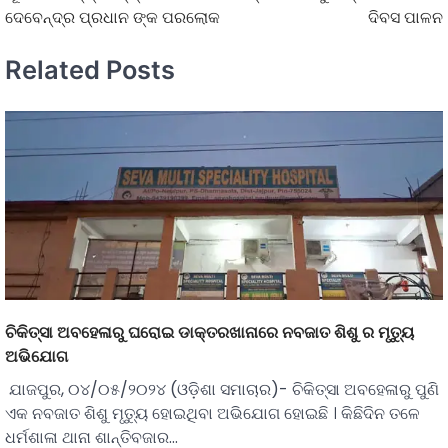
ଦେବେନ୍ଦ୍ର ପ୍ରଧାନ ଙ୍କ ପରଲୋକ
ଦିବସ ପାଳନ
Related Posts
ଚିକିତ୍ସା ଅବହେଳାରୁ ଘରୋଇ ଡାକ୍ତରଖାନାରେ ନବଜାତ ଶିଶୁ ର ମୃତ୍ୟୁ
ଅଭିଯୋଗ
ଯାଜପୁର, ୦୪/୦୫/୨୦୨୪ (ଓଡ଼ିଶା ସମାଚାର)- ଚିକିତ୍ସା ଅବହେଳାରୁ ପୁଣି
ଏକ ନବଜାତ ଶିଶୁ ମୃତ୍ୟୁ ହୋଇଥିବା ଅଭିଯୋଗ ହୋଇଛି । କିଛିଦିନ ତଳେ
ଧର୍ମଶାଳା ଥାନା ଶାନ୍ତିବଜାର…