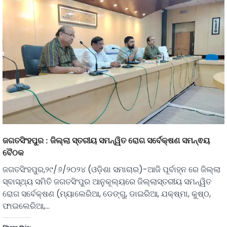
ଜଗତସିଂହପୁର : ଜିଲ୍ଲା ସ୍ତରୀୟ ସମନ୍ୱିତ ରୋଗ ସର୍ବେକ୍ଷଣ ସମନ୍ଵୟ
ବୈଠକ
ଜଗତସିଂହପୁର,୨୯/୬/୨୦୨୪ (ଓଡ଼ିଶା ସମାଚାର)-ଆଜି ପୂର୍ବାହ୍ନ ରେ ଜିଲ୍ଲା
ସ୍ବାସ୍ଥ୍ୟ ସମିତି ଜଗତସିଂପୁର ଆନୁକୂଲ୍ୟରେ ଜିଲ୍ଲାସ୍ତରୀୟ ସମନ୍ୱିତ
ରୋଗ ସର୍ବେକ୍ଷଣ (ମ୍ୟାଲେରିଆ, ଡେଙ୍ଗୁ, ଡାଇରିଆ, ଯକ୍ଷ୍ମା, କୁଷ୍ଠ,
ଫାଇଲେରିଆ,…