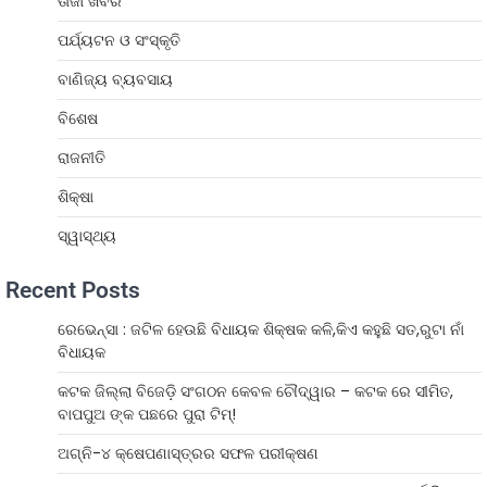
ତାଜା ଖବର
ପର୍ଯ୍ୟଟନ ଓ ସଂସ୍କୃତି
ବାଣିଜ୍ୟ ବ୍ୟବସାୟ
ବିଶେଷ
ରାଜନୀତି
ଶିକ୍ଷା
ସ୍ୱାସ୍ଥ୍ୟ
Recent Posts
ରେଭେନ୍ସା : ଜଟିଳ ହେଉଛି ବିଧାୟକ ଶିକ୍ଷକ କଳି,କିଏ କହୁଛି ସତ,ରୁଟା ନାଁ
ବିଧାୟକ
କଟକ ଜିଲ୍ଲା ବିଜେଡ଼ି ସଂଗଠନ କେବଳ ଚୌଦ୍ୱାର – କଟକ ରେ ସୀମିତ,
ବାପପୁଅ ଙ୍କ ପଛରେ ପୁରା ଟିମ୍!
ଅଗ୍ନି-୪ କ୍ଷେପଣାସ୍ତ୍ରର ସଫଳ ପରୀକ୍ଷଣ