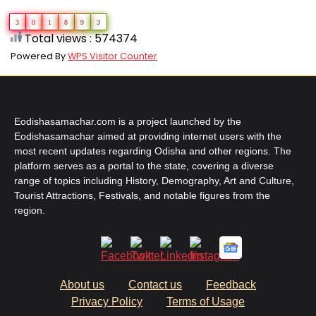
3
0
1
8
9
3
Total views : 574374
Powered By
WPS Visitor Counter
Eodishasamachar.com is a project launched by the
Eodishasamachar aimed at providing internet users with the
most recent updates regarding Odisha and other regions. The
platform serves as a portal to the state, covering a diverse
range of topics including History, Demography, Art and Culture,
Tourist Attractions, Festivals, and notable figures from the
region.
About us
Contact us
Feedback
Privacy Policy
Terms of Usage