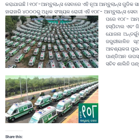
କରାଯାଇଛି । ୧୦୮-ଆମ୍ବୁଲାନ୍ସ ସେବାରେ ଏହି ନୂଆ ଆମ୍ବୁଲାନ୍ସ ଗୁଡିକ ସା
ହାରାହାରି ୪୦୦୦ରୁ ଅଧିକ ସଂଖ୍ୟକ ରୋଗୀ ଏହି ୧୦୮- ଆମ୍ବୁଲାନ୍ସ ସେବା ଦ୍
ପରେ ୧୦୮- ଆମ୍ବ
ହସ୍ପିଟାଲ ଏବଂ ଜ
ଯୋଜନା ଅନ୍ତର୍ଭ
ଜରୁରୀକାଳିନ ସ
ଆବଶ୍ୟକତା ପୁରଣ
ପାଣ୍ଡିଆନ ଉପସ୍ଥ
ସଚିବ ଶାଲିନି ପଣ
Share this: