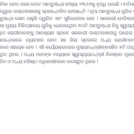
ମିଲ ହେବା ପରେ ମୋଟ ଆମ୍ବୁଲାନ୍ସ ସଂଖ୍ୟା ୧୩୬୬କୁ ବୃଦ୍ଧି ପାଇଛି । ବର୍ତମ
ୱାରା ଡାକ୍ତରଖାନାକୁ ସ୍ଥାନାନ୍ତରିତ ହେଉଛନ୍ତି । ନୂଆ ଆମ୍ବୁଲାନ୍ସ ଗୁଡିକ
ୁଲାନ୍ସ ସେବା ଆହୁରି ତ୍ୱରିତ ଏବଂ ସୁବିଧାଜନକ ହେବ ।
ସରକାରୀ ମେଡିକ
ିଲା ମୁଖ୍ୟ ଚିକିତ୍ସାଳୟ ଗୁଡିକୁ ଯୋଗଉଥିବା ୭୦ଟି ଆମ୍ବୁଲାନ୍ସ ବିଜୁ ସ୍ୱାସ
ୁକ୍ତ ରୋଗୀମାନଙ୍କୁ ଆବଶ୍ୟକ ସ୍ଥଳେ ସରକାରୀ ଡାକ୍ତରଖାନାରୁ ଘରୋଇ 
୍ଥାନାନ୍ତରରେ ବ୍ୟବହାର ହେବା ସହ ଜିଲା ସ୍ତରରେ ଅନ୍ୟ ରୋଗୀମାନ
ରେ ସହାୟକ ହେବ । ଏହି କାର୍ଯ୍ୟକ୍ରମରେ ମୁଖ୍ୟମନ୍ତ୍ରୀଙ୍କସହିତ ୫ଟି ଅଧ
ିତ ଥିଲେ । ଅନ୍ୟ ମାନଙ୍କ ମଧ୍ୟରେ ସ୍ୱାସ୍ଥ୍ୟମନ୍ତ୍ରୀ ନିରଞ୍ଜନ ପୂଜାର
୍ଡିତ ଓ ଅନ୍ୟ ବରିଷ୍ଠ ଅଧିକାରୀମାନେ ଉପସ୍ଥିତ ଥିଲେ ।