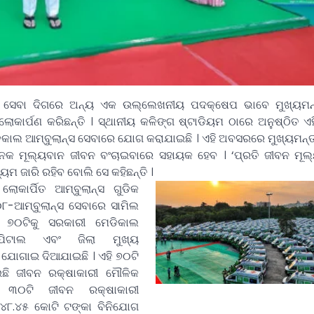
୍ୟ ସେବା ଦିଗରେ ଅନ୍ୟ ଏକ ଉଲ୍ଲେଖନୀୟ ପଦକ୍ଷେପ ଭାବେ ମୁଖ୍ୟମନ୍
କାର୍ପଣ କରିଛନ୍ତି । ସ୍ଥାନୀୟ କଳିଙ୍ଗ ଷ୍ଟାଡିୟମ ଠାରେ ଅନୁଷ୍ଠିତ ଏହ
ିକାଲ ଆମ୍ବୁଲାନ୍ସ ସେବାରେ ଯୋଗ କରାଯାଇଛି ।
ଏହି ଅବସରରେ ମୁଖ୍ୟମନ୍ତ୍
େକ ମୂଲ୍ୟବାନ ଜୀବନ ବଂଚାଇବାରେ ସହାୟକ ହେବ । ‘ପ୍ରତି ଜୀବନ ମୂଲ୍
ମ ଜାରି ରହିବ ବୋଲି ସେ କହିଛନ୍ତି ।
ଲୋକାର୍ପିତ ଆମ୍ବୁଲାନ୍ସ ଗୁଡିକ
୦୮-ଆମ୍ବୁଲାନ୍ସ ସେବାରେ ସାମିଲ
ି ୭୦ଟିକୁ ସରକାରୀ ମେଡିକାଲ
ିଟାଲ ଏବଂ ଜିଲା ମୁଖ୍ୟ
ୁ ଯୋଗାଇ ଦିଆଯାଇଛି । ଏହି ୭୦ଟି
ଉଛି ଜୀବନ ରକ୍ଷାକାରୀ ମୌଳିକ
ଂ ୩୦ଟି ଜୀବନ ରକ୍ଷାକାରୀ
 ୧୪୮.୪୫ କୋଟି ଟଙ୍କା ବିନିଯୋଗ