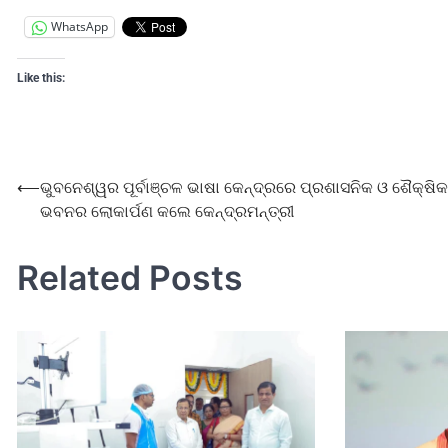
WhatsApp
Like this:
⟵
ଭୁବନେଶ୍ୱର ପୂର୍ବାଞ୍ଚଳ ଭାଷା କେନ୍ଦ୍ରରେ ପ୍ରଶାସନିକ ଓ ଶୈକ୍ଷିକ
ଭବନର ଲୋକାର୍ପଣ କଲେ କେନ୍ଦ୍ରମନ୍ତ୍ରୀ
Related Posts