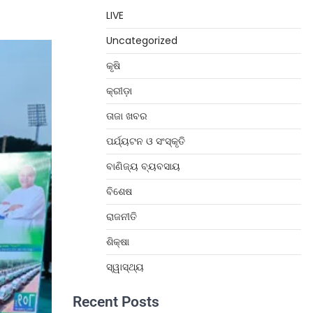
LIVE
Uncategorized
କୃଷି
କ୍ରୀଡ଼ା
ତାଜା ଖବର
ପର୍ଯ୍ୟଟନ ଓ ସଂସ୍କୃତି
ବାଣିଜ୍ୟ ବ୍ୟବସାୟ
ବିଶେଷ
ରାଜନୀତି
ଶିକ୍ଷା
ସ୍ୱାସ୍ଥ୍ୟ
Recent Posts