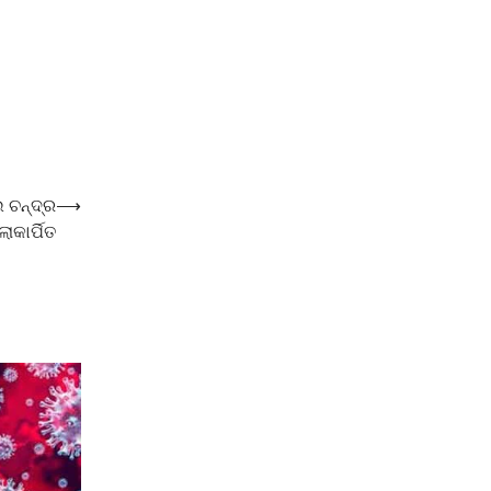
 ଚନ୍ଦ୍ର
⟶
ୋକାର୍ପିତ