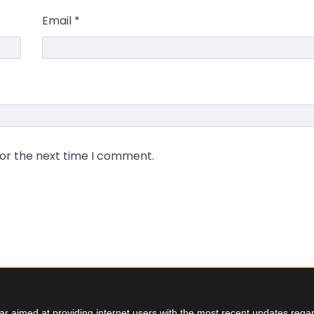
Email
*
for the next time I comment.
aimed at providing internet users with the most recent updates regard