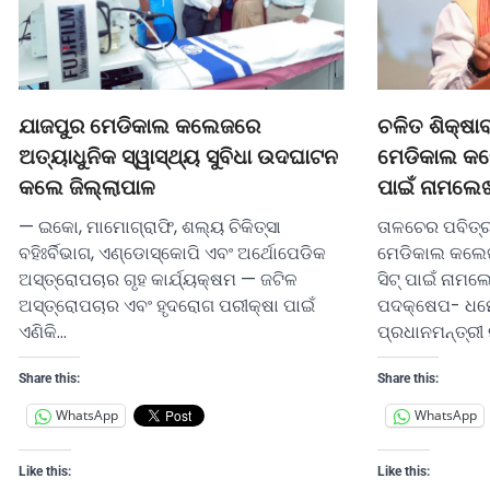
ଯାଜପୁର ମେଡିକାଲ କଲେଜରେ
ଚଳିତ ଶିକ୍ଷାବର
ଅତ୍ୟାଧୁନିକ ସ୍ୱାସ୍ଥ୍ୟ ସୁବିଧା ଉଦଘାଟନ
ମେଡିକାଲ କଲ
କଲେ ଜିଲ୍ଲାପାଳ
ପାଇଁ ନାମଲେଖ
— ଇକୋ, ମାମୋଗ୍ରାଫି, ଶଲ୍ୟ ଚିକିତ୍ସା
ତାଳଚେର ପବିତ୍
ବହିଃର୍ବିଭାଗ, ଏଣ୍ଡୋସ୍କୋପି ଏବଂ ଅର୍ଥୋପେଡିକ
ମେଡିକାଲ କଲେଜ
ଅସ୍ତ୍ରୋପଚାର ଗୃହ କାର୍ଯ୍ୟକ୍ଷମ — ଜଟିଳ
ସିଟ୍ ପାଇଁ ନାମଲ
ଅସ୍ତ୍ରୋପଚାର ଏବଂ ହୃଦରୋଗ ପରୀକ୍ଷା ପାଇଁ
ପଦକ୍ଷେପ- ଧର୍ମ
ଏଣିକି…
ପ୍ରଧାନମନ୍ତ୍ରୀ
Share this:
Share this:
WhatsApp
WhatsApp
Like this:
Like this: