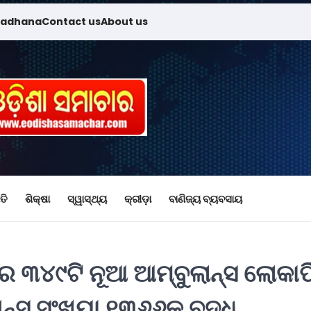
madhana
Contact us
About us
ତି
ଶିକ୍ଷା
ସ୍ୱାସ୍ଥ୍ୟ
କ୍ରୀଡ଼ା
ବାଣିଜ୍ୟ ବ୍ୟବସାୟ
େ ୩୪୯ଟି ନୂଆ ଆମ୍ବୁଲାନ୍ସ ଲୋକାର୍ପ
୍ସ ସଂଖ୍ୟା ୧୩୬୬କୁ ବୃଦ୍ଧି