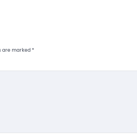
ds are marked
*