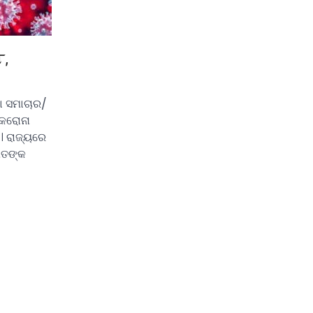
୮,
ା ସମାଚାର/
 କରୋନା
ି। ରାଜ୍ୟରେ
ିତଙ୍କ