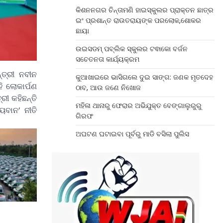
କିଶନନଗର ଚିନ୍ତାମଣି ହାଇସ୍କୁଲର ପ୍ରାକ୍ତନ ଛାତ୍ର
ଇଂ ପ୍ରଶାନ୍ତ ରାଉତରାୟଙ୍କ ପରଲୋକ,ଶୋକର
ଛାୟା
ଉଇସଡମ୍ ପବ୍ଲିକ ସ୍କୁଲର ଟଵାକୋ ବର୍ଜନ
ସଚେତନତା କାର୍ଯ୍ୟକ୍ରମ
ତ୍ରୀ ନବୀନ
କୁଆଖାଇରେ ଭାସିଗଲେ ଦୁଇ ସାଙ୍ଗ: ଜଣକ ମୃତଦେହ
ି ଲୋକାର୍ପଣ
ଠାବ, ଆଉ ଜଣେ ନିଖୋଜ
ରୀ କହିଛନ୍ତି
ମହିଳା ଥାନାରୁ ଫେରାର ଅଭିଯୁକ୍ତ ବେଙ୍ଗାଲୁରୁରୁ
ୟବାନ’ ନୀତି
ଗିରଫ
ଅଘଟଣ ଘଟାଇବା ପୂର୍ବରୁ ମାଡି ବସିଲା ପୁଲିସ