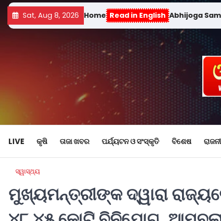
Sat, Aug 8, 2026
Home
Read in English
Abhijoga Sa
LIVE
କୃଷି
ତାଜା ଖବର
ପର୍ଯ୍ୟଟନ ଓ ସଂସ୍କୃତି
ବିଶେଷ
ରାଜନୀ
ସ୍ୱାସ୍ଥ୍ୟ
ମୁଖ୍ୟମନ୍ତ୍ରୀଙ୍କ ଦ୍ୱାରା ରାଜ୍ୟର
୪୮.୪୫ କୋଟି ବିନିଯୋଗ, ଆମ୍ବୁଲାନ