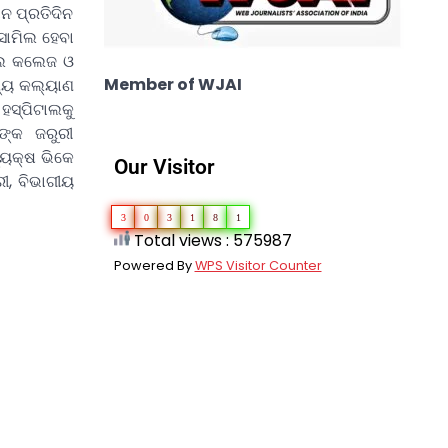
ାନ ପ୍ରତିଦିନ
 ସାମିଲ ହେବା
ାଲ କଲେଜ ଓ
Member of WJAI
୍ଥ୍ୟ କଲ୍ୟାଣ
ହସ୍ପିଟାଲକୁ
ଙ୍କ ଜରୁରୀ
୍ୟକ୍ଷ ଭିକେ
Our Visitor
ୀ, ବିଭାଗୀୟ
3
0
3
1
8
1
Total views : 575987
Powered By
WPS Visitor Counter