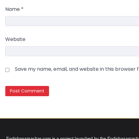
Name
*
Website
Save my name, email, and website in this browser 
Eodishasamachar.com is a project launched by the Eodishasamachar 