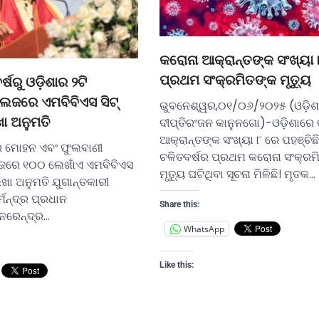
କରୋନା ଆକ୍ରାନ୍ତଙ୍କ ସଂଖ୍ୟା 
ପ୍ରଥମ ସଂକ୍ରମିତଙ୍କ ମୃତ୍ୟୁ
୍ଷରୁ ଓଡ଼ିଶାର ୨ଟି
େଜରେ ଏମବିବିଏସ ସିଟ୍
ଭୁବନେଶ୍ୱର,୦୧/୦୬/୨୦୨୫ (ଓଡ଼ିଶ
ା ଅନୁମତି
ଦୀପ୍ତିରଂଜନ କାନୁନଗୋ)-ଓଡ଼ିଶାରେ
ଆକ୍ରାନ୍ତଙ୍କ ସଂଖ୍ୟା ୮ ରେ ପହଞ୍ଚିଛ
ର ମୋହନ ଏବଂ ଫୁଲବାଣୀ
ଚଳିତବର୍ଷର ପ୍ରଥମ କରୋନା ସଂକ୍ରମ
ରେ ୧୦୦ ଲେଖାଁଏ ଏମବିବିଏସ
ମୃତ୍ୟୁ ଘଟିଥିବା ସୂଚନା ମିଳିଛି। ମୃତକ…
େଖା ଅନୁମତି ଯୁଗାନ୍ତକାରୀ
େନ୍ଦ୍ର ପ୍ରଧାନ
Share this:
 ନରେନ୍ଦ୍ର…
WhatsApp
Like this: