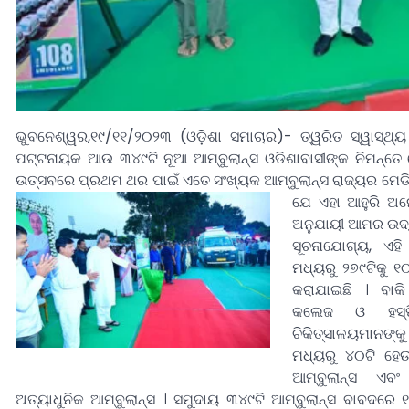
ଭୁବନେଶ୍ୱର,୧୯/୧୧/୨୦୨୩ (ଓଡ଼ିଶା ସମାଚାର)- ତ୍ୱରିତ ସ୍ୱାସ୍ଥ
ପଟ୍ଟନାୟକ ଆଉ ୩୪୯ଟି ନୂଆ ଆମ୍ବୁଲାନ୍ସ ଓଡିଶାବାସୀଙ୍କ ନିମନ୍ତେ ଲୋ
ଉତ୍ସବରେ ପ୍ରଥମ ଥର ପାଇଁ ଏତେ ସଂଖ୍ୟକ ଆମ୍ବୁଲାନ୍ସ ରାଜ୍ୟର ମେଡ
ଯେ ଏହା ଆହୁରି ଅନ
ଅନୁଯାୟୀ ଆମର ଉଦ୍ୟ
ସୂଚନାଯୋଗ୍ୟ, ଏହି 
ମଧ୍ୟରୁ ୨୭୯ଟିକୁ ୧
କରାଯାଇଛି । ବାକ
କଲେଜ ଓ ହସ୍ପ
ଚିକିତ୍ସାଳୟମାନଙ୍କ
ମଧ୍ୟରୁ ୪୦ଟି ହେ
ଆମ୍ବୁଲାନ୍ସ ଏବ
ଅତ୍ୟାଧୁନିକ ଆମ୍ବୁଲାନ୍ସ । ସମୁଦାୟ ୩୪୯ଟି ଆମ୍ବୁଲାନ୍ସ ବାବଦରେ