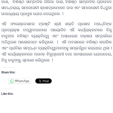
ଦାଶ, ବିଶିଷ୍ଠ ସାମ୍ବାଦିକ ଗିରିଜା ଦାଶ, ବିଶିଷ୍ଠ ସାମ୍ବାଦିକ ପ୍ରମୋଦ
ସାମନ୍ତରାୟ, ସମାଜସେବୀ କ୍ଷେତ୍ରମୋହନ ଦାସ ଏବଂ ସମାଜସେବୀ ବିନ୍ଦୁଜା
ଉପାଧ୍ୟାୟ ପ୍ରମୁଖ ଯୋଗ ଦେଇଥିଲେ ।
ଏହି ଫାଉଣ୍ଡେସନର ଟ୍ରଷ୍ଟି ଶ୍ରୀ ଶକ୍ତି ପ୍ରସାଦ ମହାନ୍ତିଙ୍କ
ପ୍ରତ୍ୟକ୍ଷ ତତ୍ୱାବଧାନରେ ଆୟୋଜିତ ଏହି କାର୍ଯ୍ୟକ୍ରମରେ ବିଜୁ
ବାବୁଙ୍କ ବଳିଷ୍ଠ ବ୍ୟକ୍ତିତ୍ୱ ଏବଂ ଅସାଧାରଣ ଦକ୍ଷତା ସମ୍ପର୍କରେ
ଅତିଥିଗଣ ଆଲୋକପାତ କରିଥିଲେ । ଏହି ଅବସରରେ ବରିଷ୍ଠ ନାଗରିକ
ଏବଂ ପ୍ରତିଭା ସମ୍ପନ୍ନ ବ୍ୟକ୍ତିତ୍ୱମାନଙ୍କୁ ସମ୍ଭର୍ଦ୍ଧିତ କରାଯାଇ ଥିଲା ।
ଏହି କାର୍ଯ୍ୟକ୍ରମରେ ଅନେକ ବିଜୁପ୍ରେମୀ ତଥା ଜନସାଧାରଣ ଯୋଗଦେଇ,
ବିଜୁ ବାବୁଙ୍କୁ, ସ୍ମରଣ କରିଥିଲେ ।
Share this:
WhatsApp
Like this: