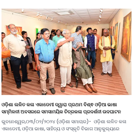
ଓଡ଼ିଶା ଲଳିତ କଳା ଏକାଡେମୀ ଦ୍ୱାରା ପ୍ରଥମ ବିଶ୍ଵ ଓଡ଼ିଆ ଭାଷା
ସମ୍ମିଳନୀ ଅବସରରେ ସମସାମୟିକ ଚିତ୍ରକଳା ପ୍ରଦର୍ଶନୀ ଉଦଘାଟନ
ଭୁବନେଶ୍ୱର,୦୩/୦୨/୨୦୨୪ (ଓଡ଼ିଶା ସମାଚାର)- ଓଡ଼ିଶା ଲଳିତ କଳା
ଏକାଡେମୀ, ଓଡ଼ିଆ ଭାଷା, ସାହିତ୍ୟ ଓ ସଂସ୍କୃତି ବିଭାଗ ଆନୁକୁଲ୍ୟରେ