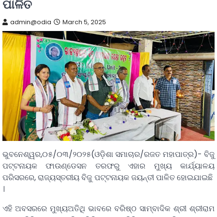
ପାଳିତ
admin@odia
March 5, 2025
ଭୁବନେଶ୍ୱର,୦୫/୦୩/୨୦୨୫(ଓଡ଼ିଶା ସମାଚାର/ରଜତ ମହାପାତ୍ର)- ବିଜୁ
ପଟ୍ଟନାୟକ ଫାଉଣ୍ଡେସନ ତରଫରୁ ଏହାର ମୁଖ୍ୟ କାର୍ଯ୍ୟାଳୟ
ପରିସରରେ, ରାଜ୍ୟସ୍ତରୀୟ ବିଜୁ ପଟ୍ଟନାୟକ ଜୟନ୍ତୀ ପାଳିତ ହୋଇଯାଇଛି
।
ଏହି ଅବସରରେ ମୁଖ୍ୟଅତିଥି ଭାବରେ ବରିଷ୍ଠ ସାମ୍ବାଦିକ ଶ୍ରୀ ଶ୍ରୀରାମ