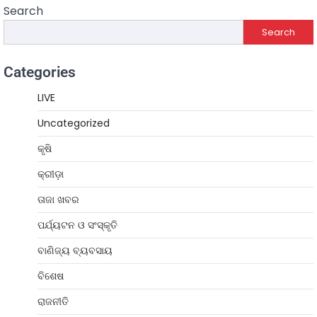
Search
Search
Categories
LIVE
Uncategorized
କୃଷି
କ୍ରୀଡ଼ା
ତାଜା ଖବର
ପର୍ଯ୍ୟଟନ ଓ ସଂସ୍କୃତି
ବାଣିଜ୍ୟ ବ୍ୟବସାୟ
ବିଶେଷ
ରାଜନୀତି