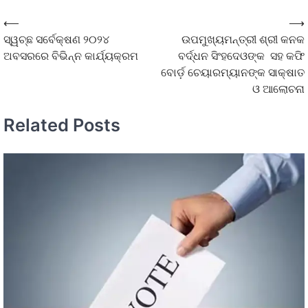
⟵
⟶
ସ୍ୱଚ୍ଛ ସର୍ବେକ୍ଷଣ ୨୦୨୪
ଉପମୁଖ୍ୟମନ୍ତ୍ରୀ ଶ୍ରୀ କନକ
ଅବସରରେ ବିଭିନ୍ନ କାର୍ଯ୍ୟକ୍ରମ
ବର୍ଦ୍ଧନ ସିଂହଦେଓଙ୍କ ସହ କଫି
ବୋର୍ଡ଼ ଚେୟାରମ୍ୟାନଙ୍କ ସାକ୍ଷାତ
ଓ ଆଲୋଚନା
Related Posts