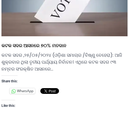
କଟକ ସଦର ଆସନରେ ୭୦% ମତଦାନ
କଟକ ସଦର ,୨୫/୦୫/୨୦୨୪ (ଓଡ଼ିଶା ସମାଚାର /ବିଷ୍ଣୁ ବେହେରା): ଆଜି
ଶୁକ୍ରବାର ଥିଲା ତୃତୀୟ ପର୍ଯ୍ୟାୟ ନିର୍ବାଚନ। ଏଥିରେ କଟକ ସଦର ୯୩
ନମ୍ବର ସଂରକ୍ଷିତ ଆସନରେ…
Share this:
WhatsApp
Like this: