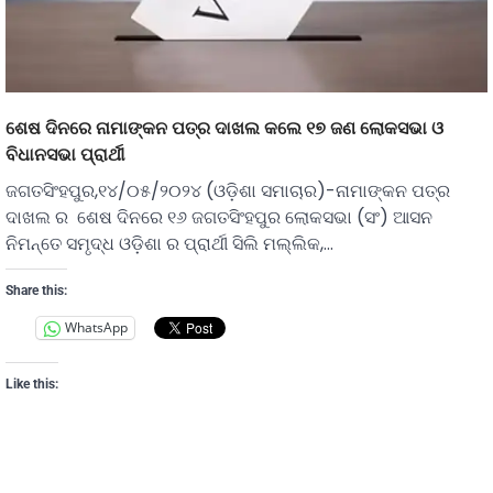
ଶେଷ ଦିନରେ ନାମାଙ୍କନ ପତ୍ର ଦାଖଲ କଲେ ୧୭ ଜଣ ଲୋକସଭା ଓ
ବିଧାନସଭା ପ୍ରାର୍ଥୀ
ଜଗତସିଂହପୁର,୧୪/୦୫/୨୦୨୪ (ଓଡ଼ିଶା ସମାଚାର)-ନାମାଙ୍କନ ପତ୍ର
ଦାଖଲ ର ଶେଷ ଦିନରେ ୧୬ ଜଗତସିଂହପୁର ଲୋକସଭା (ସଂ) ଆସନ
ନିମନ୍ତେ ସମୃଦ୍ଧ ଓଡ଼ିଶା ର ପ୍ରାର୍ଥୀ ସିଲି ମଲ୍ଲିକ,…
Share this:
WhatsApp
Like this: