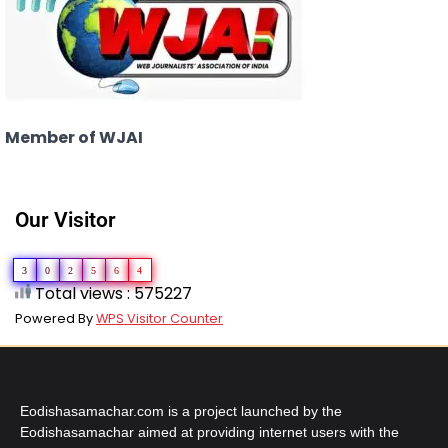
Member of WJAI
Our Visitor
3
0
2
5
6
4
Total views : 575227
Powered By
WPS Visitor Counter
Eodishasamachar.com is a project launched by the
Eodishasamachar aimed at providing internet users with the