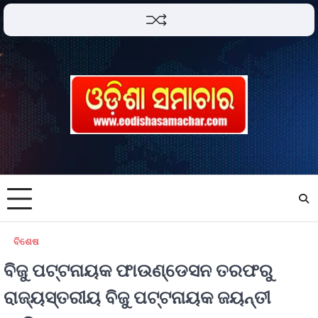
ବିଶେଷ
ବିଜୁ ପଟ୍ଟନାୟକ ଫାଉଣ୍ଡେସନ ତରଫରୁ
ରାଜ୍ୟସ୍ତରୀୟ ବିଜୁ ପଟ୍ଟନାୟକ ଜୟନ୍ତୀ