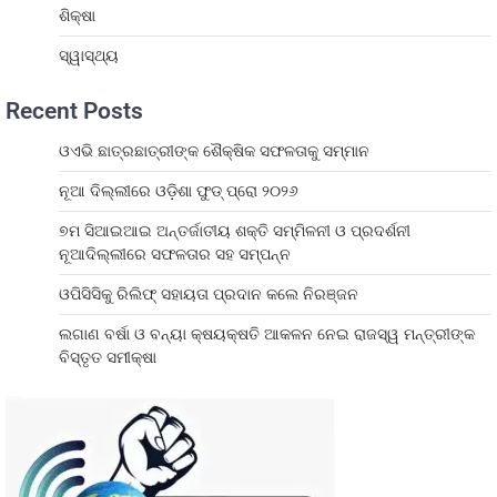
ଶିକ୍ଷା
ସ୍ୱାସ୍ଥ୍ୟ
Recent Posts
ଓଏଭି ଛାତ୍ରଛାତ୍ରୀଙ୍କ ଶୈକ୍ଷିକ ସଫଳତାକୁ ସମ୍ମାନ
ନୂଆ ଦିଲ୍ଲୀରେ ଓଡ଼ିଶା ଫୁଡ୍ ପ୍ରୋ ୨୦୨୬
୭ମ ସିଆଇଆଇ ଅନ୍ତର୍ଜାତୀୟ ଶକ୍ତି ସମ୍ମିଳନୀ ଓ ପ୍ରଦର୍ଶନୀ
ନୂଆଦିଲ୍ଲୀରେ ସଫଳତାର ସହ ସମ୍ପନ୍ନ
ଓପିସିସିକୁ ରିଲିଫ୍ ସହାୟତା ପ୍ରଦାନ କଲେ ନିରଞ୍ଜନ
ଲଗାଣ ବର୍ଷା ଓ ବନ୍ୟା କ୍ଷୟକ୍ଷତି ଆକଳନ ନେଇ ରାଜସ୍ୱ ମନ୍ତ୍ରୀଙ୍କ
ବିସ୍ତୃତ ସମୀକ୍ଷା