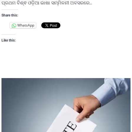
ପ୍ରଥମ ବିଶ୍ଵ ଓଡ଼ିଆ ଭାଷା ସମ୍ମିଳନୀ ଅବସରରେ…
Share this:
WhatsApp
Like this: