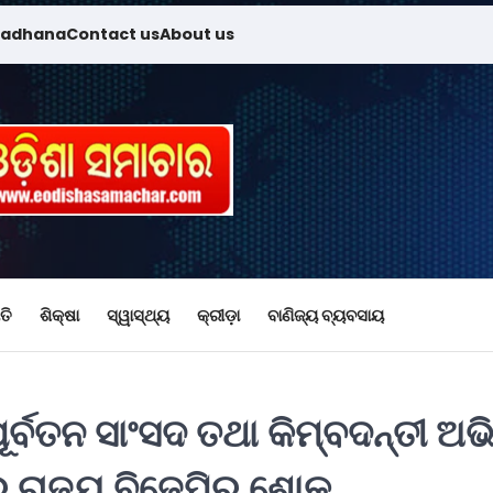
madhana
Contact us
About us
ତି
ଶିକ୍ଷା
ସ୍ୱାସ୍ଥ୍ୟ
କ୍ରୀଡ଼ା
ବାଣିଜ୍ୟ ବ୍ୟବସାୟ
ପୂର୍ବତନ ସାଂସଦ ତଥା କିମ୍ବଦନ୍ତୀ ଅଭ
େ ରାଜ୍ୟ ବିଜେପିର ଶୋକ