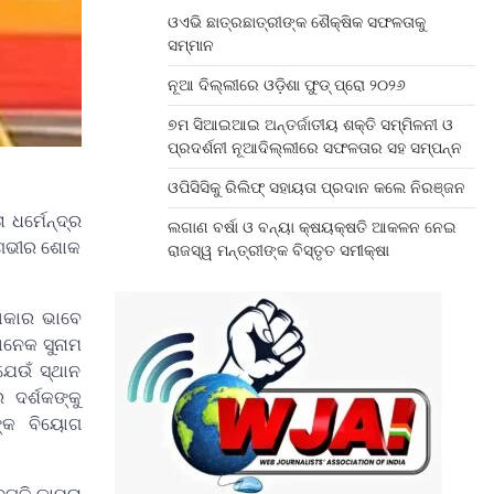
ଓଏଭି ଛାତ୍ରଛାତ୍ରୀଙ୍କ ଶୈକ୍ଷିକ ସଫଳତାକୁ
ସମ୍ମାନ
ନୂଆ ଦିଲ୍ଲୀରେ ଓଡ଼ିଶା ଫୁଡ୍ ପ୍ରୋ ୨୦୨୬
୭ମ ସିଆଇଆଇ ଅନ୍ତର୍ଜାତୀୟ ଶକ୍ତି ସମ୍ମିଳନୀ ଓ
ପ୍ରଦର୍ଶନୀ ନୂଆଦିଲ୍ଲୀରେ ସଫଳତାର ସହ ସମ୍ପନ୍ନ
ଓପିସିସିକୁ ରିଲିଫ୍ ସହାୟତା ପ୍ରଦାନ କଲେ ନିରଞ୍ଜନ
ଧର୍ମେନ୍ଦ୍ର
ଲଗାଣ ବର୍ଷା ଓ ବନ୍ୟା କ୍ଷୟକ୍ଷତି ଆକଳନ ନେଇ
ଲ ଗଭୀର ଶୋକ
ରାଜସ୍ୱ ମନ୍ତ୍ରୀଙ୍କ ବିସ୍ତୃତ ସମୀକ୍ଷା
ଳାକାର ଭାବେ
ଅନେକ ସୁନାମ
େଉଁ ସ୍ଥାନ
 ଦର୍ଶକଙ୍କୁ
ଙ୍କ ବିୟୋଗ