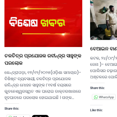
ବେଆଇନ ବାଣ
ଚଳଚିତ୍ର ପ୍ରଯୋଜକ ରବୀନ୍ଦ୍ର ସାହୁଙ୍କ
କଟକ, ୨୪/୦୯/୨
ପରଲୋକ
ଜେନା )- ବେଆଇ
ପୋଲିସର ଚଢ଼ାଉ
କେନ୍ଦ୍ରାପଡ଼ା, ୧୭/୧୨/୨୦୨୫(ଓଡ଼ିଶା ସମାଚାର)-
ଅଞ୍ଚଳରେ ପୋଲ
ବିଶିଷ୍ଟ ବ୍ୟବସାୟୀ, ଚଳଚିତ୍ର ପ୍ରଯୋଜକ
ରବିନ୍ଦ୍ର ମୋହନ ସାହୁଙ୍କ ୮୧ବର୍ଷ ବୟସରେ
Share this:
ଭୁବନେଶ୍ୱରସ୍ଥିତ ଏକ ଘରୋଇ ଡାକ୍ତରଖାନାରେ
ହୃଦଘାତରେ ପରଲୋକ ହୋଇଯାଇଛି । ତାଙ୍କ…
WhatsApp
Share this:
Like this: