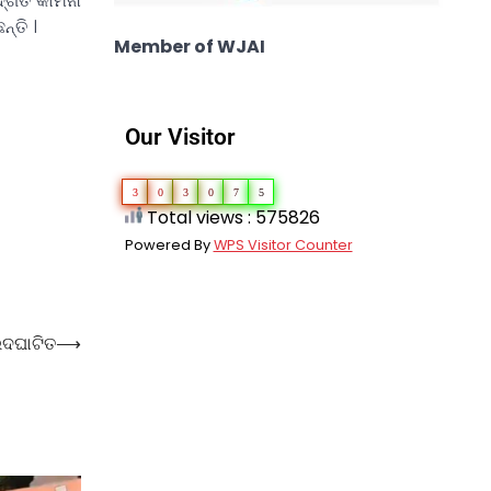
‌ଗତି କାମନା
୍ତି ।
Member of WJAI
Our Visitor
3
0
3
0
7
5
Total views : 575826
Powered By
WPS Visitor Counter
ଉଦଘାଟିତ
⟶