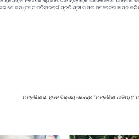
ଜଗନ୍ନାଥଙ୍କ ନିକଟରେ ସ୍ୱର୍ଗତଃ ଧର୍ମେନ୍ଦ୍ରଙ୍କ ପରଲୋକଗତ ଆତ୍ମାର ସଦ୍
୍କର ଶୋକସନ୍ତପ୍ତ ପରିବାରବର୍ଗ ପ୍ରତି ଶ୍ରୀ ସାମଲ ସମବେଦନା ଜ୍ଞାପନ କରିଛନ
ଉତ୍କଳିକାର ନୂତନ ବିକ୍ରୟ କେନ୍ଦ୍ର “ଉତ୍କଳିକା ଆତିଥ୍ୟ” 