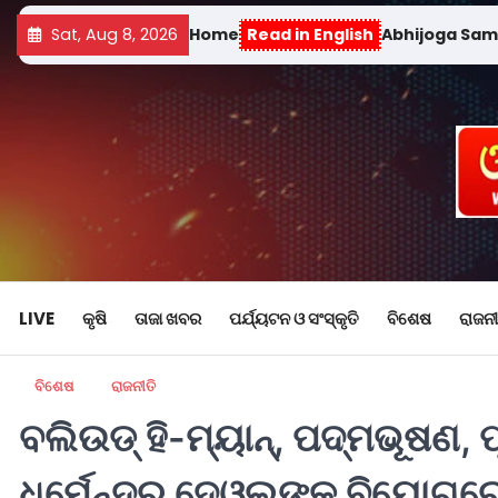
Sat, Aug 8, 2026
Home
Read in English
Abhijoga Sa
LIVE
କୃଷି
ତାଜା ଖବର
ପର୍ଯ୍ୟଟନ ଓ ସଂସ୍କୃତି
ବିଶେଷ
ରାଜନୀ
ବିଶେଷ
ରାଜନୀତି
ବଲିଉଡ୍ ହି-ମ୍ୟାନ୍‌, ପଦ୍ମଭୂଷଣ, 
ଧର୍ମେନ୍ଦ୍ର ଦେଓଲଙ୍କ ବିୟୋଗର