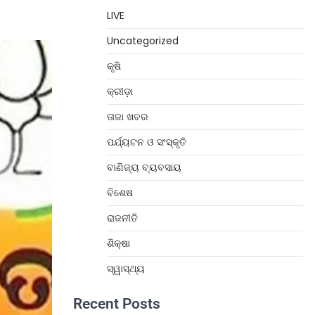
LIVE
Uncategorized
କୃଷି
କ୍ରୀଡ଼ା
ତାଜା ଖବର
ପର୍ଯ୍ୟଟନ ଓ ସଂସ୍କୃତି
ବାଣିଜ୍ୟ ବ୍ୟବସାୟ
ବିଶେଷ
ରାଜନୀତି
ଶିକ୍ଷା
ସ୍ୱାସ୍ଥ୍ୟ
Recent Posts