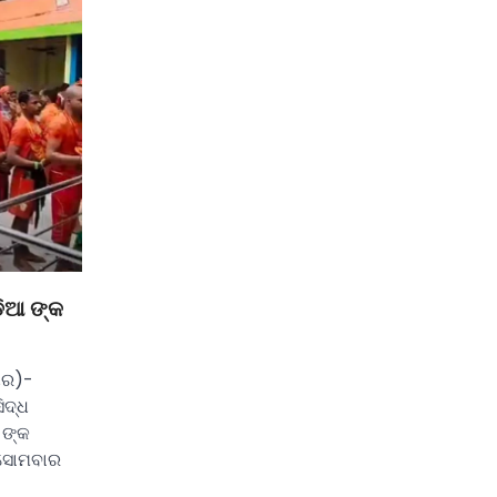
଼ିଆ ଙ୍କ
ାର)-
ିଦ୍ଧ
 ଙ୍କ
 ସୋମବାର