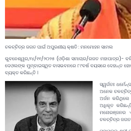
ଚଳଚ୍ଚିତ୍ର ଜଗତ ପାଇଁ ଅପୁରଣୀୟ କ୍ଷତି : ମନମୋହନ ସାମଲ
ଭୁବନେଶ୍ୱର,୨୪/୧୧/୨୦୨୫ (ଓଡ଼ିଶା ସମାଚାର/ରଜତ ମହାପାତ୍ର)- ବଲିଉଡ୍‌
ଦେଓଲଙ୍କ ମୁମ୍ବାଇସ୍ଥିତ ବାସଭବନରେ ୮୯ବର୍ଷ ବୟସରେ ଦେହାନ୍ତ ହୋ
ବ୍ୟକ୍ତ କରିଛନ୍ତି ।
ସ୍ୱର୍ଗତଃ ଧର୍ମ
ଅନେକ ଚଳଚ୍ଚିତ୍
ଅର୍ଜନ କରିଥିଲ
ଅଧିକୃତ କରିଛନ୍
ମନୋରଞ୍ଜନର ଏକ
ଚଳଚ୍ଚିତ୍ର ଜଗତ 