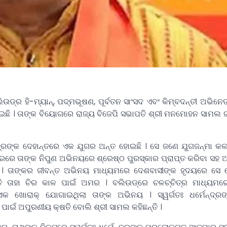
ର ହି-ମ୍ୟାନ୍‌, ପଦ୍ମଭୂଷଣ, ପୂର୍ବତନ ସାଂସଦ ଏବଂ କିମ୍ବଦନ୍ତୀ ଅଭିନେତା 
ଇଛି । ତାଙ୍କ ବିୟୋଗରେ ରାଜ୍ୟ ବିଜେପି ସଭାପତି ଶ୍ରୀ ମନମୋହନ ସାମ
େନ୍ଦ୍ରଙ୍କ ଦେହାନ୍ତରେ ଏକ ଯୁଗର ଅନ୍ତ ହୋଇଛି । ସେ ଜଣେ ଯୁଗଜନ୍ମା କ
ରରେ ତାଙ୍କ ନିପୁଣ ଅଭିନୟରେ ଶ୍ରେଷ୍ଠ ପୁରସ୍କାର ପ୍ରାପ୍ତ କରିବା ସହ 
େ । ତାଙ୍କର ଜୀବନ୍ତ ଅଭିନୟ ମାଧ୍ୟମରେ ଦେଶବାସୀଙ୍କ ହୃଦୟରେ ସେ ଯ
ତି ତାହା ଚିର କାଳ ପାଇଁ ଅମର । ବଲିଉଡ୍‌ରେ ଚଳଚ୍ଚିତ୍ର ମାଧ୍ୟମରେ
 ଖୋରାକ୍ ଯୋଗାଇଥିଲା ତାଙ୍କ ଅଭିନୟ । ସ୍ୱର୍ଗତଃ ଧର୍ମେନ୍ଦ୍ର
ପାଇଁ ଅପୁରଣୀୟ କ୍ଷତି ବୋଲି ଶ୍ରୀ ସାମଲ କହିଛନ୍ତି ।