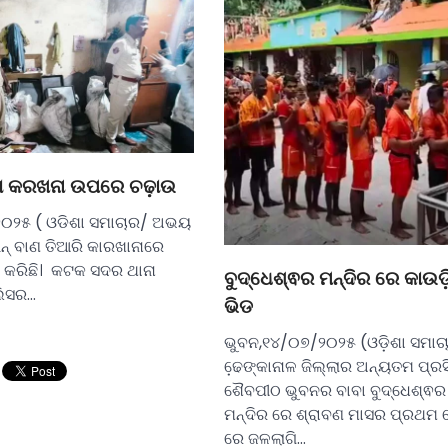
 କରଖନା ଉପରେ ଚଢ଼ାଉ
୦୨୫ ( ଓଡିଶା ସମାଚାର/ ଅଭୟ
ନ୍ ବାଣ ତିଆରି କାରଖାନାରେ
 କରିଛି। କଟକ ସଦର ଥାନା
ବୁଦ୍ଧେଶ୍ଵର ମନ୍ଦିର ରେ କାଉଡ
ିସର…
ଭିଡ
ଭୁବନ,୧୪/୦୭/୨୦୨୫ (ଓଡ଼ିଶା ସମାଚ
ଢେ଼ଙ୍କାନାଳ ଜିଲ୍ଲାର ଅନ୍ୟତମ ପ୍ରସ
ଶୈବପୀଠ ଭୁବନର ବାବା ବୁଦ୍ଧେଶ୍ଵର
ମନ୍ଦିର ରେ ଶ୍ରାବଣ ମାସର ପ୍ରଥମ
ରେ ଜଳଲାଗି…