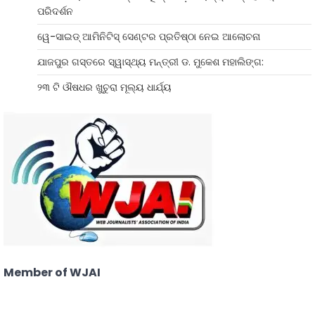
ପରିଦର୍ଶନ
ୱେ-ସାଇଡ୍‌ ଆମିନିଟିସ୍‌ ସେଣ୍ଟର ପ୍ରତିଷ୍ଠା ନେଇ ଆଲୋଚନା
ଯାଜପୁର ଗସ୍ତରେ ସ୍ୱାସ୍ଥ୍ୟ ମନ୍ତ୍ରୀ ଡ. ମୁକେଶ ମହାଲିଙ୍ଗ:
୨୩ ଟି ଔଷଧର ଖୁଚୁରା ମୂଲ୍ୟ ଧାର୍ଯ୍ୟ
Member of WJAI