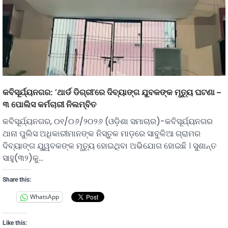
କବିସୂର୍ଯ୍ୟନଗର: ‘ଥାର୍ଡ ଡିଗ୍ରୀ’ରେ ଦିବ୍ୟାଙ୍ଗ ଯୁବକଙ୍କ ମୃତୁ୍ୟ ଘଟଣା –
୩ ପୋଲିସ କର୍ମଚାରୀ ନିଲମ୍ବିତ
କବିସୂର୍ଯ୍ୟନଗର, ୦୧/୦୬/୨୦୨୬ (ଓଡ଼ିଶା ସମାଚାର)-କବିସୂର୍ଯ୍ୟନଗର
ଥାନା ପୁଲିସ ଅଧିକାରୀମାନଙ୍କ ନିସ୍ତୁକ ମାଡ଼ରେ ସାବୁଳିଆ ଗ୍ରାମର
ଦିବ୍ୟାଙ୍ଗ ଯୁ୍ୱବକଙ୍କ ମୃତ୍ୟୁ ହୋଇଥିବା ଅଭିଯୋଗ ହୋଇଛି । ସୁଶାନ୍ତ
ସାହୁ(୩୨)କୁ…
Share this:
WhatsApp
Like this: