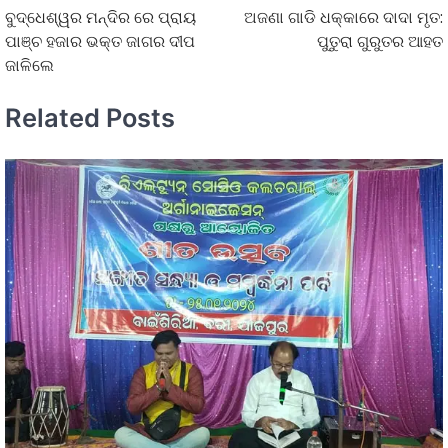
ବୁଦ୍ଧେଶ୍ୱର ମନ୍ଦିର ରେ ପ୍ରାୟ
ଅଜଣା ଗାଡି ଧକ୍କାରେ ଦାଦା ମୃତ:
ପାଞ୍ଚ ହଜାର ଭକ୍ତ ଜାଗର ଦୀପ
ପୁତୁରା ଗୁରୁତର ଆହତ
ଜାଳିଲେ
Related Posts