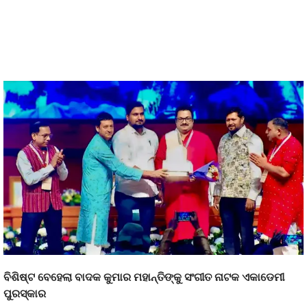
ବିଶିଷ୍ଟ ବେହେଲା ବାଦକ କୁମାର ମହାନ୍ତିଙ୍କୁ ସଂଗୀତ ନାଟକ ଏକାଡେମୀ
ପୁରସ୍କାର