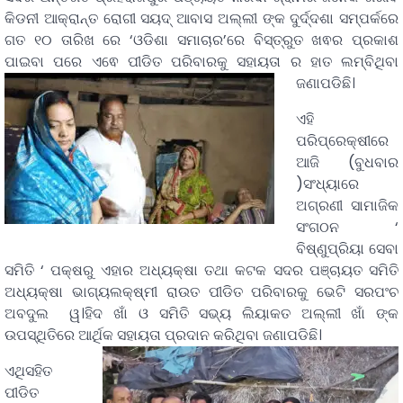
କିଡନୀ ଆକ୍ରାନ୍ତ ରୋଗୀ ସୟଦ୍ ଆବାସ ଅଲ୍ଲୀ ଙ୍କ ଦୁର୍ଦ୍ଦଶା ସମ୍ପର୍କରେ
ଗତ ୧୦ ତାରିଖ ରେ ‘ଓଡିଶା ସମାଚାର’ରେ ବିସ୍ତ୍ରୁତ ଖଵର ପ୍ରକାଶ
ପାଇବା ପରେ ଏଵେ ପୀଡିତ ପରିବାରକୁ ସହାୟତା ର ହାତ ଲମ୍ବିଥିବା
ଜଣାପଡିଛି।
ଏହି
ପରିପ୍ରେକ୍ଷୀରେ
ଆଜି (ବୁଧବାର
)ସଂଧ୍ୟାରେ
ଅଗ୍ରଣୀ ସାମାଜିକ
ସଂଗଠନ ‘
ବିଷ୍ଣୁପ୍ରିୟା ସେବା
ସମିତି ‘ ପକ୍ଷରୁ ଏହାର ଅଧ୍ୟକ୍ଷା ତଥା କଟକ ସଦର ପଞ୍ଚାୟତ ସମିତି
ଅଧ୍ୟକ୍ଷା ଭାଗ୍ୟଲକ୍ଷ୍ମୀ ରାଉତ ପୀଡିତ ପରିବାରକୁ ଭେଟି ସରପଂଚ
ଅବଦୁଲ ୱ।ହିଦ ଖାଁ ଓ ସମିତି ସଭ୍ୟ ଲିୟାକତ ଅଲ୍ଲୀ ଖାଁ ଙ୍କ
ଉପସ୍ଥିତିରେ ଆର୍ଥିକ ସହାୟତା ପ୍ରଦାନ କରିଥିବା ଜଣାପଡିଛି।
ଏଥିସହିତ
ପୀଡିତ