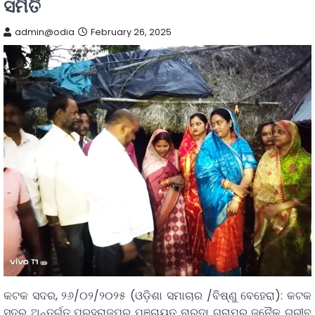
ସମିତି
admin@odia
February 26, 2025
କଟକ ସଦର, ୨୬/୦୨/୨୦୨୫ (ଓଡ଼ିଶା ସମାଚାର /ବିଷ୍ଣୁ ବେହେରା): କଟକ
ସଦର ଅନ୍ତର୍ଗତ ପ୍ରହରାଜପୁର ପଞ୍ଚାୟତ ନାରଦା ଗ୍ରାମର ଜନୈକ ଗରୀବ