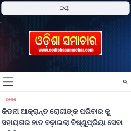
ବିଶେଷ
କିଡନୀ ଆକ୍ରାନ୍ତ ରୋଗୀଙ୍କ ପରିବାର କୁ
ସହାୟତାର ହାତ ବଢ଼ାଇଲା ବିଷ୍ଣୁପ୍ରିୟା ସେବା