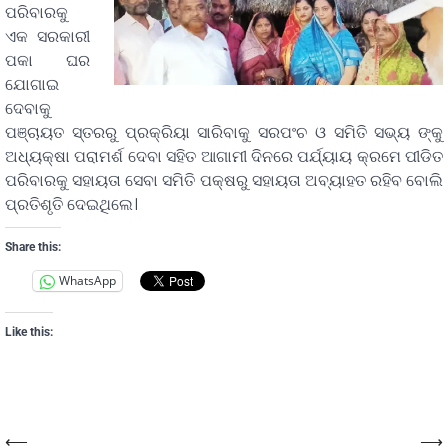
ପରିବାରକୁ
ଏକ ସରକାରୀ
ପକା ଘର
ଯୋଗାଇ
ଦେବାକୁ
ପଞ୍ଚାୟତ ସ୍ତରରୁ ପ୍ରକ୍ରିୟା ସାରିବାକୁ ସରପଂଚ ଓ ସମିତି ସଭ୍ୟ ଙ୍କୁ
ଅଧ୍ୟକ୍ଷା ପରାମର୍ଶ ଦେବା ସହିତ ଆଗାମୀ ଦିନରେ ପର୍ଯ୍ୟାୟ କ୍ରମେ ପୀଡିତ
ପରିବାରକୁ ସହାୟତା ସେବା ସମିତି ପକ୍ଷରୁ ସହାୟତା ଅବ୍ୟାହତ ରହିବ ବୋଲି
ପ୍ରତିଶୃତି ଦେଇଥିଲେ।
Share this:
WhatsApp
Like this:
⟵
⟶