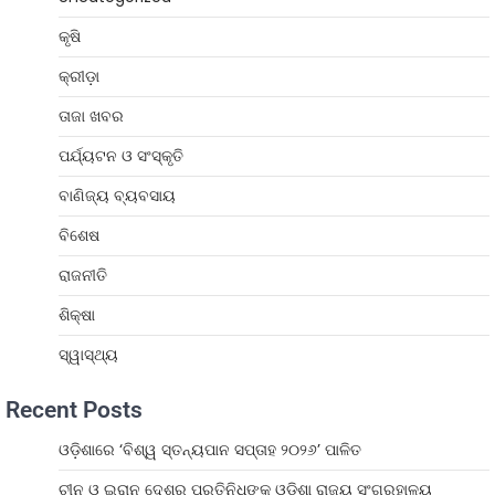
କୃଷି
କ୍ରୀଡ଼ା
ତାଜା ଖବର
ପର୍ଯ୍ୟଟନ ଓ ସଂସ୍କୃତି
ବାଣିଜ୍ୟ ବ୍ୟବସାୟ
ବିଶେଷ
ରାଜନୀତି
ଶିକ୍ଷା
ସ୍ୱାସ୍ଥ୍ୟ
Recent Posts
ଓଡ଼ିଶାରେ ‘ବିଶ୍ୱ ସ୍ତନ୍ୟପାନ ସପ୍ତାହ ୨୦୨୬’ ପାଳିତ
ଚୀନ ଓ ଇରାନ ଦେଶର ପ୍ରତିନିଧିଙ୍କ ଓଡ଼ିଶା ରାଜ୍ୟ ସଂଗ୍ରହାଳୟ