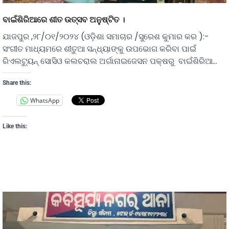
ବାଇଁଶିରିଆରେ ଶୀତ ଉତ୍ସବ ଅନୁଷ୍ଟିତ ।
ଯାଜପୁର ,୨୮/୦୧/୨୦୨୪ (ଓଡ଼ିଶା ସମାଚାର /ସୁରେଶ କୁମାର କର ):-
ସଂଗୀତ ମାଧ୍ୟମରେ ଶୀତୁଆ ସନ୍ଧ୍ୟାଙ୍କୁ ଉପଭୋଗ କରିବା ପାଇଁ
ରିଏଲଟ୍ୟୁନ୍ ସୋସିଓ କଲଚରାଲ ଅର୍ଗାନାଇଜେସନ ପକ୍ଷରୁ ବାଇଁଶିରିଆ…
Share this:
WhatsApp
Like this: