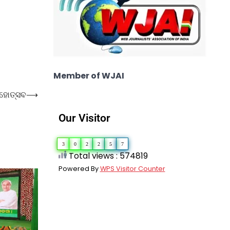
Member of WJAI
ମହୋତ୍ସବ
⟶
Our Visitor
3
0
2
2
5
7
Total views : 574819
Powered By
WPS Visitor Counter