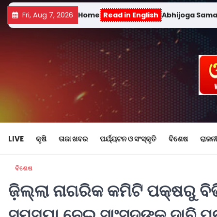
Fri, Aug 7, 2026
Home
Read in English
Abhijoga Sam
LIVE
କୃଷି
ତାଜା ଖବର
ପର୍ଯ୍ୟଟନ ଓ ସଂସ୍କୃତି
ବିଶେଷ
ରାଜନୀ
ବିଶେଷ
ଜ଼ିଲ୍ଲା ନାଗରିକ କମିଟି ପକ୍ଷରୁ ବ
ସମସ୍ୟା ନେଇ ସାଂସଦଙ୍କୁ ଦାବି 