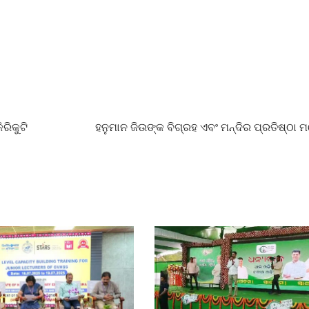
ରିକୁଟି
ହନୁମାନ ଜିଉଙ୍କ ବିଗ୍ରହ ଏବଂ ମନ୍ଦିର ପ୍ରତିଷ୍ଠା 