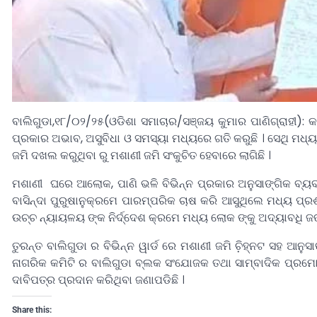
ବାଲିଗୁଡା,୧୮/୦୨/୨୫(ଓଡିଶା ସମାଚାର/ସଞ୍ଜୟ କୁମାର ପାଣିଗ୍ରାହୀ): କନ
ପ୍ରକାର ଅଭାବ, ଅସୁବିଧା ଓ ସମସ୍ୟା ମଧ୍ୟରେ ଗତି କରୁଛି । ସେଥି ମଧ୍ୟରେ 
ଜମି ଦଖଲ କରୁଥିବା ରୁ ମଶାଣୀ ଜମି ସଂକୁଚିତ ହେବାରେ ଲାଗିଛି ।
ମଶାଣୀ ଘରେ ଆଲୋକ, ପାଣି ଭଳି ବିଭିନ୍ନ ପ୍ରକାର ଅନୁସାଙ୍ଗିକ ବ୍ୟବସ୍ଥ
ବାସିନ୍ଦା ପୁରୁଷାନୁକ୍ରମେ ପାରମ୍ପରିକ ଚାଷ କରି ଆସୁଥିଲେ ମଧ୍ୟ ପ୍
ଉଚ୍ଚ ନ୍ୟାୟଳୟ ଙ୍କ ନିର୍ଦ୍ଦେଶ କ୍ରମେ ମଧ୍ୟ ଲୋକ ଙ୍କୁ ଅଦ୍ୟାବଧି ଜ
ତୁରନ୍ତ ବାଲିଗୁଡା ର ବିଭିନ୍ନ ୱାର୍ଡ ରେ ମଶାଣୀ ଜମି ଚି଼ହ୍ନଟ ସହ ଆନ
ନାଗରିକ କମିଟି ର ବାଲିଗୁଡା ବ୍ଲକ ସଂଯୋଜକ ତଥା ସାମ୍ବାଦିକ ପ୍ରମୋଦ
ଦାବିପତ୍ର ପ୍ରଦାନ କରିଥିବା ଜଣାପଡିଛି ।
Share this: