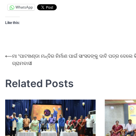
WhatsApp
Like this:
⟵
ମା ‘ପାଟଖଣ୍ଡା ମନ୍ଦିର ନିର୍ମାଣ ପାଇଁ ସାଂସଦଙ୍କୁ ଦାବି ପତ୍ର ଦେଲେ କି
ଗ୍ରାମବାସୀ
Related Posts