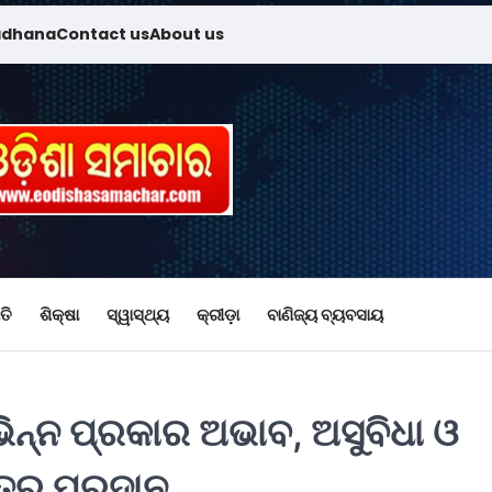
adhana
Contact us
About us
ତି
ଶିକ୍ଷା
ସ୍ୱାସ୍ଥ୍ୟ
କ୍ରୀଡ଼ା
ବାଣିଜ୍ୟ ବ୍ୟବସାୟ
ିଭିନ୍ନ ପ୍ରକାର ଅଭାବ, ଅସୁବିଧା ଓ
ପତ୍ର ପ୍ରଦାନ