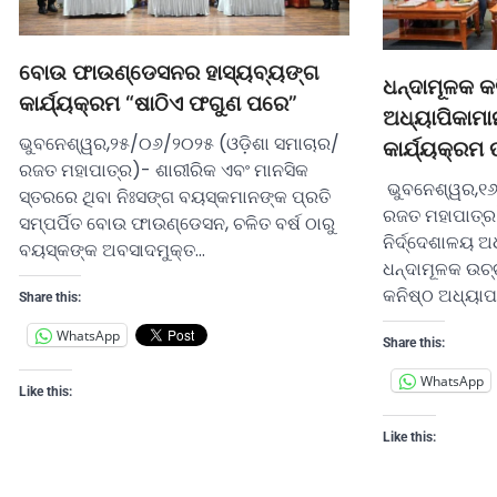
ବୋଉ ଫାଉଣ୍ଡେସନର ହାସ୍ୟବ୍ୟଙ୍ଗ
ଧନ୍ଦାମୂଳକ କ
କାର୍ଯ୍ୟକ୍ରମ “ଷାଠିଏ ଫଗୁଣ ପରେ”
ଅଧ୍ୟାପିକାମା
ଭୁବନେଶ୍ୱର,୨୫/୦୬/୨୦୨୫ (ଓଡ଼ିଶା ସମାଚାର/
କାର୍ଯ୍ୟକ୍ରମ
ରଜତ ମହାପାତ୍ର)- ଶାରୀରିକ ଏବଂ ମାନସିକ
ଭୁବନେଶ୍ୱର,୧୬
ସ୍ତରରେ ଥିବା ନିଃସଙ୍ଗ ବୟସ୍କମାନଙ୍କ ପ୍ରତି
ରଜତ ମହାପାତ୍ର)
ସମ୍ପର୍ପିତ ବୋଉ ଫାଉଣ୍ଡେସନ, ଚଳିତ ବର୍ଷ ଠାରୁ
ନିର୍ଦ୍ଦେଶାଳୟ 
ବୟସ୍କଙ୍କ ଅବସାଦମୁକ୍ତ…
ଧନ୍ଦାମୂଳକ ଉଚ୍
କନିଷ୍ଠ ଅଧ୍ୟା
Share this:
WhatsApp
Share this:
WhatsApp
Like this:
Like this: