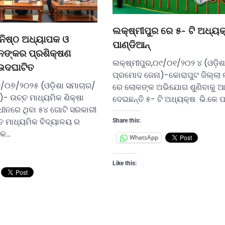
ଲକ୍ଷ୍ମୀପୁର ରେ ୫- ଟି ଅଧ୍ୟକ
ନିଷ୍ଠ ଅଧ୍ୟାପକ ଓ
ପାଣ୍ଡିଆନ୍
ନଙ୍କର ପ୍ରଶିକ୍ଷଣ
ଲକ୍ଷ୍ମୀପୁର,୦୯/୦୧/୨୦୨ ୪ (ଓଡ଼ିଶ
 ଉଦଘାଟିତ
ପ୍ରମୋଦ ଜେନା)-କୋରାପୁଟ ଜିଲ୍ଲା 
/୦୭/୨୦୨୫ (ଓଡ଼ିଶା ସମାଚାର/
ରେ ଲୋକଙ୍କ ଅଭିଯୋଗ ଶୁଣିବାକୁ ଆ
- ଉଚ୍ଚ ମାଧ୍ୟମିକ ଶିକ୍ଷା
ଦେଇଛନ୍ତି ୫- ଟି ଅଧ୍ୟକ୍ଷ ଭି.କେ ପ
ଅଧୀନରେ ଥିବା ୫୪ ଗୋଟି ସରକାରୀ
ଚ ମାଧ୍ୟମିକ ବିଦ୍ୟାଳୟ ର
Share this:
ପକ…
WhatsApp
Like this: