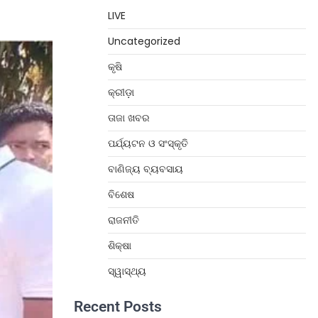
LIVE
Uncategorized
କୃଷି
କ୍ରୀଡ଼ା
ତାଜା ଖବର
ପର୍ଯ୍ୟଟନ ଓ ସଂସ୍କୃତି
ବାଣିଜ୍ୟ ବ୍ୟବସାୟ
ବିଶେଷ
ରାଜନୀତି
ଶିକ୍ଷା
ସ୍ୱାସ୍ଥ୍ୟ
Recent Posts