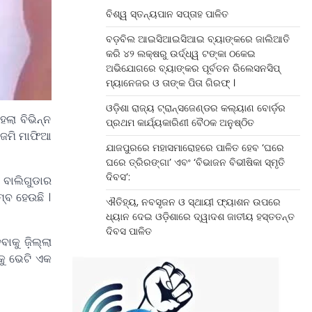
ବିଶ୍ୱ ସ୍ତନ୍ୟପାନ ସପ୍ତାହ ପାଳିତ
ବଡ଼ବିଲ ଆଇସିଆଇସିଆଇ ବ୍ୟାଙ୍କରେ ଜାଲିଆତି
କରି ୪୨ ଲକ୍ଷରୁ ଉର୍ଦ୍ଧ୍ୱ ଟଙ୍କା ଠକେଇ
ଅଭିଯୋଗରେ ବ୍ୟାଙ୍କର ପୂର୍ବତନ ରିଲେସନସିପ୍
ମ୍ୟାନେଜର ଓ ତାଙ୍କ ପିତା ଗିରଫ୍ ।
ଓଡ଼ିଶା ରାଜ୍ୟ ଟ୍ରାନ୍ସଜେଣ୍ଡର କଲ୍ୟାଣ ବୋର୍ଡ଼ର
େଲା ବିଭିନ୍ନ
ପ୍ରଥମ କାର୍ଯ୍ୟକାରିଣୀ ବୈଠକ ଅନୁଷ୍ଠିତ
ନ ଜମି ମାଫିଆ
ଯାଜପୁରରେ ମହାସମାରୋହରେ ପାଳିତ ହେବ ‘ଘରେ
ଘରେ ତ୍ରିରଙ୍ଗା’ ଏବଂ ‘ବିଭାଜନ ବିଭୀଷିକା ସ୍ମୃତି
ଦିବସ’:
ି ବାଲିଗୁଡାର
୍ବ ହେଉଛି ।
ଐତିହ୍ୟ, ନବସୃଜନ ଓ ସ୍ଥାୟୀ ଫ୍ୟାଶନ ଉପରେ
ଧ୍ୟାନ ଦେଇ ଓଡ଼ିଶାରେ ଦ୍ୱାଦଶ ଜାତୀୟ ହସ୍ତତନ୍ତ
ଦିବସ ପାଳିତ
କୁ ଜ଼ିଲ୍ଲା
କୁ ଭେଟି ଏକ