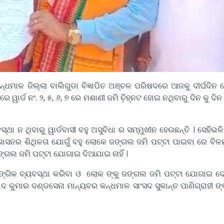
୍ଧମାଳ ଜିଲ୍ଲା ବାଲିଗୁଡା ବିଜ୍ଞାପିତ ଅଞ୍ଚଳ ପରିଷଦରେ ଆଜକୁ ଦୀର୍ଘଦିନ ହ
ୱାର୍ଡ ନଂ. ୨, ୫, ୬, ୭ ରେ ମଶାଣୀ ଜମି ଚି଼ହ୍ନଟ ହୋଇ ନଥିବାରୁ ଦିନ କୁ ଦି
ା ନ ଥିବାରୁ ୱାର୍ଡବାସୀ ବହୁ ଅସୁବିଧା ର ସମ୍ମୁଖୀନ ହେଉଛନ୍ତି । ସେହିଭଳ
ରଶାସନର ଶିଥିଳତା ଯୋଗୁଁ ବହୁ ଲୋକେ ଜଙ୍ଗଲ ଜମି ପଟ୍ଟା ପାଇବା ରେ ବିଳମ
ଙ୍ଗଲ ଜମି ପଟ୍ଟା ଯୋଗାଇ ଦିଆଯାଇ ନାହିଁ ।
ୁସାଙ୍ଗିକ ବ୍ୟବସ୍ଥା କରିବା ଓ ଲୋକ ଙ୍କୁ ଜଙ୍ଗଲ ଜମି ପଟ୍ଟା ଯୋଗାଇ ଦେବା
 କୁମାର ଦଣ୍ଡସେନା ମାନ୍ୟବର କନ୍ଧମାଳ ସାଂସଦ ସୁକାନ୍ତ ପାଣିଗ୍ରାହୀ ଙ୍