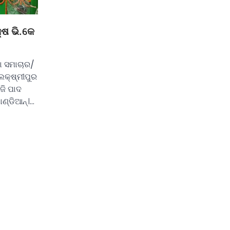
୍ଷ ଭି.କେ
ା ସମାଚାର/
ଲକ୍ଷ୍ମୀପୁର
ଜି ପାଦ
ାଣ୍ଡିଆନ୍।…