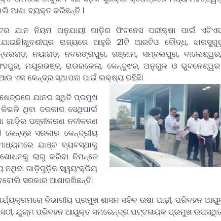
ି ଆଶା ବ୍ୟକ୍ତ କରିଛନ୍ତି ।
ଟର ଯାନ ନିୟମ ଅନୁଯାୟୀ ଗାଡ଼ିର ଫିଟନେସ ପରୀକ୍ଷା ପାଇଁ ଏଟିଏସ
ରାଯାଇଛି।ଖୁବଶୀଘ୍ର ରାଜ୍ୟରେ ଆହୁରି 21ଟି ଆରଟିଓ ବୌଦ୍ଧ, ଝାରସୁଗୁଡ
 ସୁନ୍ଦରଗଡ଼, ନୟାଗଡ଼, ନବରଙ୍ଗପୁର, ଗଞ୍ଜାମ, ସମ୍ବଲପୁର, ବାଲେଶ୍ୱର
ିଂହପୁର, ମୟୂରଭଞ୍ଜ, ରାଉରକେଲା, କେନ୍ଦୁଝର, ଅନୁଗୁଳ ଓ ଭୁବନେଶ୍
 ଏକ କେନ୍ଦ୍ର ସ୍ଥାପନା ପାଇଁ ଲକ୍ଷ୍ୟ ରହିଛି।
୍ଷେତ୍ରରେ ଯାନର ସ୍ଥିତି ପ୍ରମୁଖ
ତି କିଭଳି ଥିବା ଦରକାର ସେଥିପାଇଁ
ତଥା ଗାଡ଼ିର ପଞ୍ଜୀକରଣ ନବୀକରଣ
ା। କେନ୍ଦ୍ର ସରକାର କେନ୍ଦ୍ରୀୟ
୍ୟମରେ ଯାଞ୍ଚ ବ୍ୟବସ୍ଥାକୁ
ଶୋଧନକୁ ଲାଗୁ କରିବା ନିମନ୍ତେ
ନଥିବା ଗାଡ଼ିଗୁଡ଼ିକ ସ୍ୱୟଂକ୍ରିୟ
ହେବବୋଲି ସରକାର ଆଶାରଖିଛନ୍ତି।
୍ଯ୍ୟକ୍ରମରେ ବିଭାଗୀୟ ପ୍ରମୁଖ ଶାସନ ସଚିବ ଉଷା ପାଢ଼ୀ, ପରିବହନ ଆୟୁ
ସେଠୀ, ଯୁଗ୍ମ ପରିବହନ ଆୟୁକ୍ତ ସମରେନ୍ଦ୍ର ପଟ୍ଟନାୟକ ପ୍ରମୁଖ ଉପସ୍ଥିତ