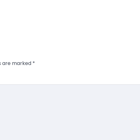
ds are marked
*