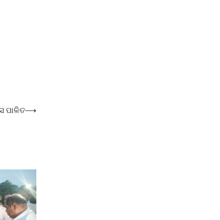
ସ ପାଳିତ
⟶