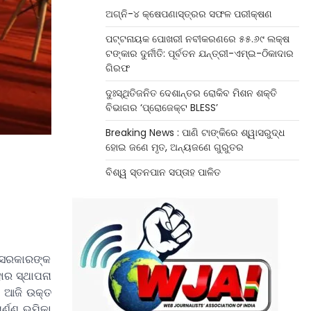
ଅଗ୍ନି-୪ କ୍ଷେପଣାସ୍ତ୍ରର ସଫଳ ପରୀକ୍ଷଣ
ପଟ୍ଟନାୟକ ପୋଖରୀ ନବୀକରଣରେ ୫୫.୬୯ ଲକ୍ଷ
ଟଙ୍କାର ଦୁର୍ନୀତି: ପୂର୍ବତନ ଯନ୍ତ୍ରୀ-ଏମ୍‌ଇ-ଠିକାଦାର
ଗିରଫ
ଦୁଃସ୍ଥିତିଜନିତ ଦେଶାନ୍ତର ରୋକିବ ମିଶନ ଶକ୍ତି
ବିଭାଗର ‘ପ୍ରୋଜେକ୍ଟ BLESS’
Breaking News : ପାଣି ଟାଙ୍କିରେ ଶ୍ୱାସରୁଦ୍ଧ
ହୋଇ ଜଣେ ମୃତ, ଅନ୍ୟଜଣେ ଗୁରୁତର
ବିଶ୍ୱ ସ୍ତନପାନ ସପ୍ତାହ ପାଳିତ
 ସରକାରଙ୍କ
ାର ସ୍ଥାପନା
। ଆଜି ଉକ୍ତ
୍ଣ୍ଣ ଭୂମିକା