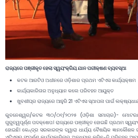
ରାଜ୍ୟରେ ପଞ୍ଜୀକୃତ ହେଲା ସ୍ୱୟଂକ୍ରିୟ ଯାନ ପରୀକ୍ଷଣ ବ୍ୟବସ୍ଥା
କଟକ ଆରଟିଓ ଅଧୀନରେ ଓଡ଼ିଶାର ପ୍ରଥମ ଏଟିଏସ କାର୍ଯ୍ୟକ୍ଷମ
କାର୍ଯ୍ୟକାରିତାର ଅନୁଧ୍ୟାନ କଲେ ପରିବହନ ଆୟୁକ୍ତ
ଖୁବଶୀଘ୍ର ରାଜ୍ୟରେ ଆହୁରି 21 ଏଟିଏସ ସ୍ଥାପନା ପାଇଁ ଲକ୍ଷ୍ୟଧାର୍
ଭୁବନେଶ୍ୱର/କଟକ ୩୦/୦୧/୨୦୨୫ (ଓଡ଼ିଶା ସମାଚାର)- ମୋଟରଯାନ
ଗୁରୁତ୍ୱପୂର୍ଣ୍ଣ ପଦକ୍ଷେପ। ରାଜ୍ୟରେ ପଞ୍ଜୀକୃତ ହୋଇଛି ପ୍ରଥମ ସ୍ୱ
ହୋଇଛି। କେନ୍ଦ୍ର ସରକାରଙ୍କ ଦ୍ୱାରା ଧାର୍ଯ୍ୟ ବୈଷୟିକ ଜ୍ଞାନକୌଶଳ
ଏଟିଏସର ସଂପୂର୍ଣ୍ଣ କାର୍ଯ୍ୟକାରିତାର ଅନୁଧ୍ୟାନ କରିଛନ୍ତି ପରିବହନ ଆୟ