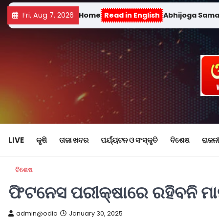
Fri, Aug 7, 2026
Home
Read in English
Abhijoga Sam
LIVE
କୃଷି
ତାଜା ଖବର
ପର୍ଯ୍ୟଟନ ଓ ସଂସ୍କୃତି
ବିଶେଷ
ରାଜନୀ
ବିଶେଷ
ଫିଟନେସ ପରୀକ୍ଷାରେ ରହିବନି ମ
admin@odia
January 30, 2025