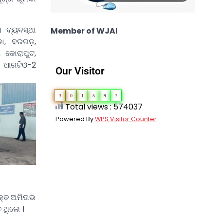
 ବ୍ୟବସ୍ଥା
Member of WJAI
଼ା, ବରଗଡ଼,
, କୋରାପୁଟ,
ୱର ଆରଟିଓ-2
Our Visitor
3
0
1
5
9
7
Total views : 574037
Powered By
WPS Visitor Counter
କ୍ତ ଅମିତାଭ
 ଥିଲେ ।