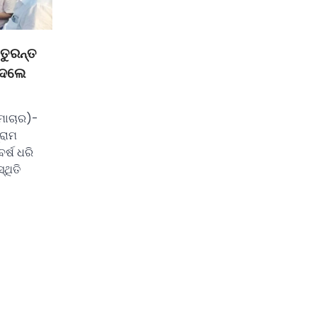
 ତୁରନ୍ତ
 ଦେଲେ
ମାଚାର)-
୍ରାମ
ର୍ଷ ଧରି
୍ଥିତି