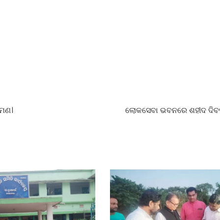
ରମଣ।
ଲୋକସେବା ଭବନରେ ଶହୀଦ ଦିବ