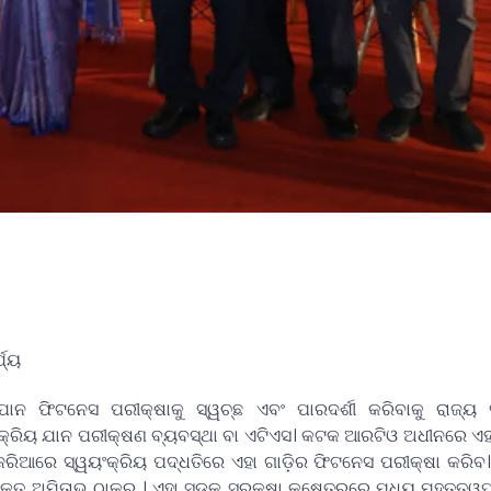
ଯ୍ୟ
 ଫିଟନେସ ପରୀକ୍ଷାକୁ ସ୍ୱଚ୍ଛ ଏବଂ ପାରଦର୍ଶୀ କରିବାକୁ ରାଜ୍ୟ
ୟଂକ୍ରିୟ ଯାନ ପରୀକ୍ଷଣ ବ୍ୟବସ୍ଥା ବା ଏଟିଏସ। କଟକ ଆରଟିଓ ଅଧୀନରେ ଏହ
 ଜରିଆରେ ସ୍ୱୟଂକ୍ରିୟ ପଦ୍ଧତିରେ ଏହା ଗାଡ଼ିର ଫିଟନେସ ପରୀକ୍ଷା କରିବ
ୁକ୍ତ ଅମିତାଭ ଠାକୁର । ଏହା ସଡ଼କ ସୁରକ୍ଷା କ୍ଷେତ୍ରରେ ମଧ୍ୟ ମହତ୍ତ୍ୱପୂର