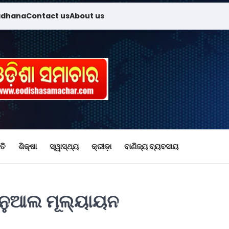
adhana
Contact us
About us
ତି
ଶିକ୍ଷା
ସ୍ୱାସ୍ଥ୍ୟ
କ୍ରୀଡ଼ା
ବାଣିଜ୍ୟ ବ୍ୟବସାୟ
ାନୁଆଲ ମୂଲ୍ୟାୟନ