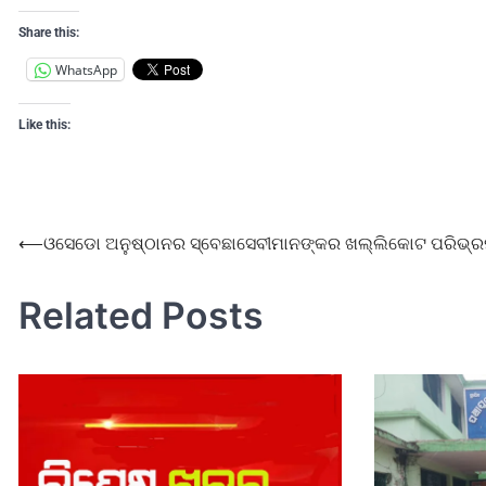
Share this:
WhatsApp
Like this:
⟵
ଓସେଡୋ ଅନୁଷ୍ଠାନର ସ୍ବେଛାସେବୀମାନଙ୍କର ଖଲ୍ଲିକୋଟ ପରିଭ୍
Related Posts