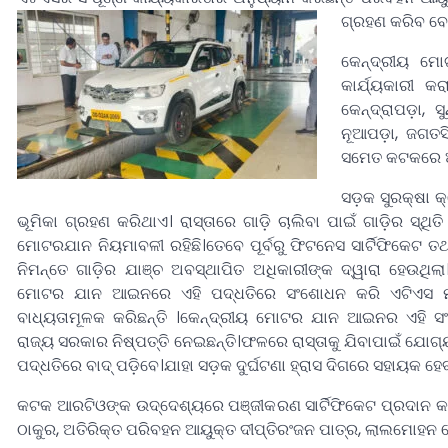
ଗ୍ରହଣ କରିବ ବୋଲ
କେନ୍ଦ୍ରୀୟ ମୋ
କାର୍ଯ୍ୟକାରୀ କ
କେନ୍ଦ୍ରାପଡ଼ା,
ନୂଆପଡ଼ା, ଜଗତସ
ସମେତ କଟକରେ ଆଉ
ସଡ଼କ ସୁରକ୍ଷା କ
ଭୂମିକା ଗ୍ରହଣ କରିଥାଏ। ରାସ୍ତାରେ ଗାଡ଼ି ଚାଲିବା ପାଇଁ ଗାଡ଼ିର ସ୍ଥି
ମୋଟରଯାନ ନିୟମାବଳୀ ରହିଛି।ତେବେ ପୂର୍ବରୁ ଫିଟନେସ ସାର୍ଟିଫିକେଟ 
ନିମନ୍ତେ ଗାଡ଼ିର ଯାଞ୍ଚ ଅବସ୍ଥାପିତ ଅଧିକାରୀଙ୍କ ଦ୍ୱାରା ହେଉଥିଲ
ମୋଟର ଯାନ ଆଇନରେ ଏହି ପଦ୍ଧତିରେ ସଂଶୋଧନ କରି ଏଟିଏସ ମାଧ
ବାଧ୍ୟତାମୂଳକ କରିଛନ୍ତି ।କେନ୍ଦ୍ରୀୟ ମୋଟର ଯାନ ଆଇନର ଏହି ସଂ
ରାଜ୍ୟ ସରକାର ନିଷ୍ପତ୍ତି ନେଇଛନ୍ତି।ଫଳରେ ରାସ୍ତାକୁ ଯିବାପାଇଁ ଯୋଗ୍ୟ 
ପଦ୍ଧତିରେ ବାଦ୍ ପଡ଼ିବେ।ଯାହା ସଡ଼କ ଦୁର୍ଘଟଣା ହ୍ରାସ ଦିଗରେ ସହାୟକ 
କଟକ ଆରଟିଓଙ୍କ ଉଦ୍ଦେଶ୍ୟରେ ପଞ୍ଜୀକରଣ ସାର୍ଟିଫିକେଟ ପ୍ରଦାନ କାର
ଠାକୁର, ଅତିରିକ୍ତ ପରିବହନ ଆୟୁକ୍ତ ଦୀପ୍ତିରଂଜନ ପାତ୍ର, ଲାଲମୋହନ 