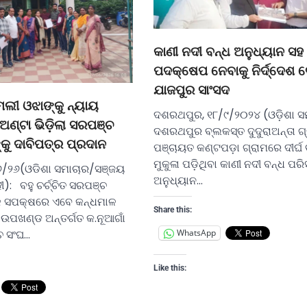
କାଣୀ ନଦୀ ବନ୍ଧ ଅନୁଧ୍ୟାନ ସହ
ପଦକ୍ଷେପ ନେବାକୁ ନିର୍ଦ୍ଦେଶ
ଯାଜପୁର ସାଂସଦ
ଲୀ ଓଝାଙ୍କୁ ନ୍ୟାୟ
ଦଶରଥପୁର, ୧୮/୯/୨୦୨୪ (ଓଡ଼ିଶା ସ
ଅଣ୍ଟା ଭିଡ଼ିଲା ସରପଞ୍ଚ
ଦଶରଥପୁର ବ୍ଲକସ୍ତ ଦୁଦୁରାଅନ୍ତା ଗ
୍କୁ ଦାବିପତ୍ର ପ୍ରଦାନ
ପଞ୍ଚାୟତ କଣ୍ଟପଡ଼ା ଗ୍ରାମରେ ଦୀର୍ଘ ବ
ମୁକୁଳା ପଡ଼ିଥିବା କାଣୀ ନଦୀ ବନ୍ଧ ପରିସ
୬/୨୬(ଓଡିଶା ସମାଚାର/ସଞ୍ଜୟ
ଅନୁଧ୍ୟାନ…
ୀ): ବହୁ ଚର୍ଚ୍ଚିତ ସରପଞ୍ଚ
କ ସପକ୍ଷରେ ଏବେ କନ୍ଧମାଳ
Share this:
ା ଉପଖଣ୍ଡ ଅନ୍ତର୍ଗତ କ.ନୂଆଗାଁ
ଚ ସଂଘ…
WhatsApp
Like this: