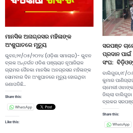
ମାନସିକ ଅନାଗ୍ରସର ମହିଳାଙ୍କ
ଅଂଶୁଘାତରେ ମୃତ୍ୟୁ
ସରପଞ୍ଚ ଚାମେ
ପ୍ରଦାନ ପାଇଁ 
ଭୁବନ,୨୧/୦୫/୨୦୨୪ (ଓଡ଼ିଶା ସମାଚାର)- ଭୁବନ
ସଂଘ: ବିଡ଼ିଓଙ
ବ୍ଲକ ଅନ୍ତର୍ଗତ ଓଡିଶ ପଞ୍ଚାୟତ ନୂଆଜିରାଳ
ଗ୍ରାମର ଜୈନକା ମାନସିକ ଅନଗ୍ରସର ମହିଳାଙ୍କ
ବାଲିଗୁଡା,୧୮/୦
ସୋମବାର ଦିନ ଅଂଶୁଘାତରେ ମୃତ୍ୟୁ ହୋଇଥିବା
କୁମାର ପାଣିଗ୍ରାହ
ଜଣାପଡିଛି…
ଚାମେଲୀ ଓଝାଙ୍
ଜିଲ୍ଲା ବାଲିଗୁଡ
Share this:
ବ୍ଲକର ସରପଞ୍
WhatsApp
Share this:
Like this:
WhatsApp