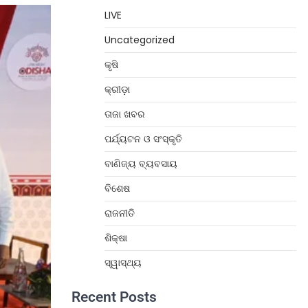
LIVE
Uncategorized
କୃଷି
କ୍ରୀଡ଼ା
ତାଜା ଖବର
ପର୍ଯ୍ୟଟନ ଓ ସଂସ୍କୃତି
ବାଣିଜ୍ୟ ବ୍ୟବସାୟ
ବିଶେଷ
ରାଜନୀତି
ଶିକ୍ଷା
ସ୍ୱାସ୍ଥ୍ୟ
Recent Posts