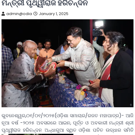
ମନ୍ତ୍ରୀ ପୃଥ୍ୱୀରାଜ ହରିଚନ୍ଦନ
admin@odia
January 1, 2025
ଭୁବନେଶ୍ୱର,୦୧/୦୧/୨୦୨୫(ଓଡ଼ିଶା ସମାଚାର/ରଜତ ମହାପାତ୍ର)- ଆଜି
ନୂଆ ବର୍ଷ -୨୦୨୫ ଅବସରରେ ଆଇନ, ପୂର୍ତ୍ତ ଓ ଅବକାରୀ ମନ୍ତ୍ରୀ ଶ୍ରୀ
ପୃଥ୍ୱୀରାଜ ହରିଚନ୍ଦନ ଅନ୍ଧାରୁଆ ସ୍ଥିତ
ଓଡ଼ିଶା ପତିତ ଉଦ୍ଧାର ସମିତି