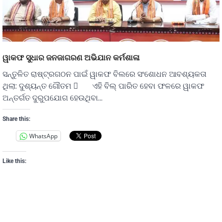
ୱାକଫ ସୁଧାର ଜନଜାଗରଣ ଅଭିଯାନ କର୍ମଶାଳା
ସନ୍ତୁଳିତ ରାଷ୍ଟ୍ରଗଠନ ପାଇଁ ୱାକଫ ବିଲରେ ସଂଶୋଧନ ଆବଶ୍ୟକତା
ଥିଲା: ଦୁଶ୍ୟନ୍ତ ଗୌତମ  ଏହି ବିଲ୍ ପାରିତ ହେବା ଫଳରେ ୱାକଫ
ଅନ୍ତର୍ଗତ ଦୁରୁପଯୋଗ ହେଉଥିବା…
Share this:
WhatsApp
Like this: