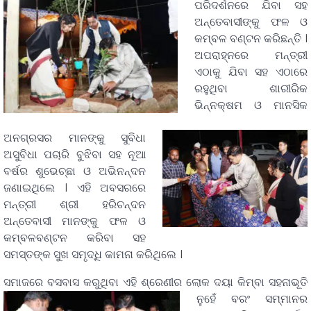
ପରିଦର୍ଶନରେ ଯିବା ସହ
ଅନ୍ତେବାସୀଙ୍କୁ ଫଳ ଓ
କମ୍ବଳ ବଣ୍ଟନ କରିଛନ୍ତି ।
ଅପରାହ୍ନରେ ମନ୍ତ୍ରୀ
ଏଠାକୁ ଯିବା ସହ ଏଠାରେ
ରହୁଥିବା ଶାରୀରିକ
ଭିନ୍ନକ୍ଷମ ଓ ମାନସିକ
ଅନଗ୍ରସର ମାନଙ୍କୁ ସୁବିଧା
ଅସୁବିଧା ପଚାରି ବୁଝିବା ସହ ନୂଆ
ବର୍ଷର ଶୁଭେଚ୍ଛା ଓ ଅଭିନନ୍ଦନ
ଜଣାଇଥିଲେ । ଏହି ଅବସରରେ
ମନ୍ତ୍ରୀ ଶ୍ରୀ ହରିଚନ୍ଦନ
ଅନ୍ତେବାସୀ ମାନଙ୍କୁ ଫଳ ଓ
କମ୍ବଳବଣ୍ଟନ କରିବା ସହ
ସମସ୍ତଙ୍କ ସୁଖ ସମୃଦ୍ଧି କାମନା କରିଥିଲେ ।
ସମାଜରେ ବସବାସ କରୁଥିବା
ଏହି ଶ୍ରେଣୀର ଲୋକ ଦୟା କିମ୍ବା ସହନାଭୂତି
ନୁହେଁ ବରଂ ସମ୍ମାନର