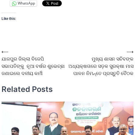
WhatsApp
Like this:
⟵
⟶
ଯାଜପୁର ଜିଲ୍ଲା ବିଜେପି
ମୁଖ୍ୟ ଶାସନ ସଚିବଙ୍କ
ସଭାପତିଙ୍କୁ ନୂଆ ବର୍ଷର ଶୁଭେଚ୍ଛା
ଅଧ୍ୟକ୍ଷତାରେ ସଡ଼କ ସୁରକ୍ଷା ମାସ
ଜଣାଇଲେ ଦଳୀୟ କର୍ମୀ
ପାଳନ ନିମନ୍ତେ ପ୍ରସ୍ତୁତି ବୈଠକ
Related Posts