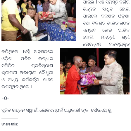
ପାତ୍ର । ଏହି ସମସ୍ତ ବର୍ଗର
ଉନ୍ନତି ସାଧିତ ହୋଇ
ପାରିଲେ
ବିକଶିତ ଓଡ଼ିଶା
ତଥା ବିକଶିତ ଭାରତ ଗଠନ
ସମ୍ଭବ ହୋଇ ପାରିବ
ବୋଲି ମନ୍ତ୍ରୀ ଶ୍ରୀ
ହରିଚନ୍ଦନ ମତବ୍ୟକ୍ତ
କରିଥିଲେ ।ଏହି ଅବସରରେ
ଓଡ଼ିଶା ପତିତ ଉଦ୍ଧାର
ସମିତିର ପ୍ରତିଷ୍ଠାତା
ଶ୍ରୀମତୀ ଅଭାରାଣୀ ଚୌଧୁରୀ
ଓ ଅନ୍ୟ କର୍ମକର୍ତ୍ତା ମାନେ
ଉପସ୍ଥିତ ଥିଲେ ।
-0-
ସୁଜିତ ରଞ୍ଜନ ସ୍ୱାଇଁ ,ଲୋକସମ୍ପର୍କ ଅଧିକାରୀ ଙ୍କ ସୌଜନ୍ୟ ରୁ
Share this: