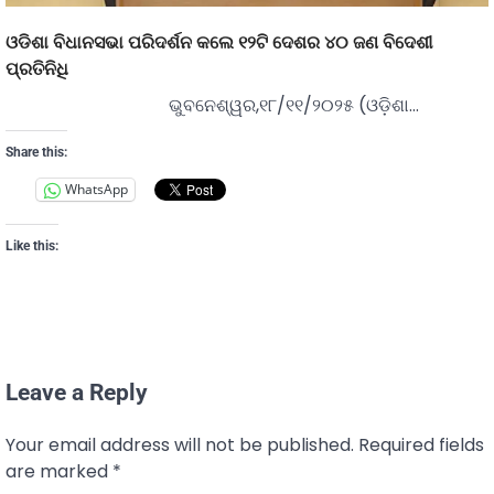
ଓଡିଶା ବିଧାନସଭା ପରିଦର୍ଶନ କଲେ ୧୨ଟି ଦେଶର ୪୦ ଜଣ ବିଦେଶୀ
ପ୍ରତିନିଧି
ଭୁବନେଶ୍ୱର,୧୮/୧୧/୨୦୨୫ (ଓଡ଼ିଶା…
Share this:
WhatsApp
Like this:
Leave a Reply
Your email address will not be published.
Required fields
are marked
*