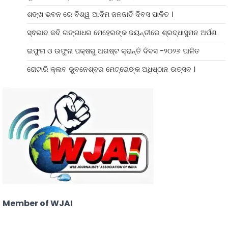
ଶଙ୍ଖ ଭବନ ରେ ବିଶ୍ୱ ଆଦିମ ଜନଜାତି ଦିବସ ପାଳିତ ।
ସ୍ଵଭାବ କବି ଗଙ୍ଗାଧର ମେହେରଙ୍କ ଜୟନ୍ତୀରେ ଶ୍ରଦ୍ଧାସୁମନ ଅର୍ପଣ
ଇଫୁନା ଓ ଉଫୁନା ପକ୍ଷରୁ ଅଗଷ୍ଟ କ୍ରାନ୍ତି ଦିବସ -୨୦୨୬ ପାଳିତ
ରୋଟାରି କ୍ଲବ ଭୁବନେଶ୍ବର ମେଟ୍ରୋଙ୍କ ଅଧିଷ୍ଠାନ ଉତ୍ସବ ।
Member of WJAI