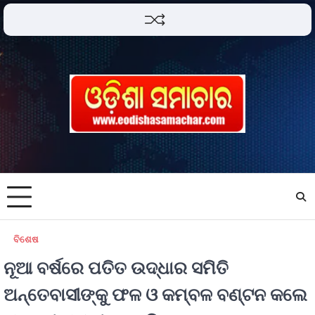
ବିଶେଷ
ନୂଆ ବର୍ଷରେ ପତିତ ଉଦ୍ଧାର ସମିତି
ଅନ୍ତେବାସୀଙ୍କୁ ଫଳ ଓ କମ୍ବଳ ବଣ୍ଟନ କଲେ