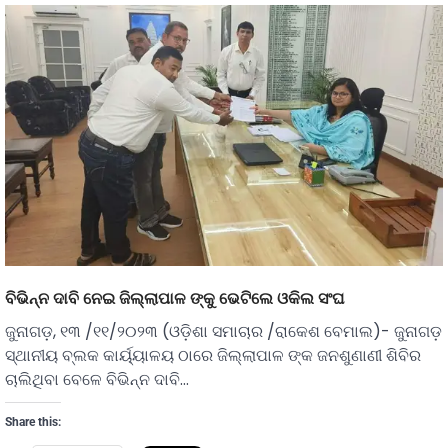
ବିଭିନ୍ନ ଦାବି ନେଇ ଜିଲ୍ଲାପାଳ ଙ୍କୁ ଭେଟିଲେ ଓକିଲ ସଂଘ
ଜୁନାଗଡ଼, ୧୩ /୧୧/୨୦୨୩ (ଓଡ଼ିଶା ସମାଚାର /ରାକେଶ ବେମାଲ)- ଜୁନାଗଡ଼
ସ୍ଥାନୀୟ ବ୍ଲକ କାର୍ୟ୍ୟାଳୟ ଠାରେ ଜିଲ୍ଲାପାଳ ଙ୍କ ଜନଶୁଣାଣୀ ଶିବିର
ଚାଲିଥିବା ବେଳେ ବିଭିନ୍ନ ଦାବି…
Share this: