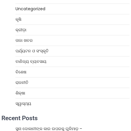
Uncategorized
କୃଷି
କ୍ରୀଡ଼ା
ତାଜା ଖବର
ପର୍ଯ୍ୟଟନ ଓ ସଂସ୍କୃତି
ବାଣିଜ୍ୟ ବ୍ୟବସାୟ
ବିଶେଷ
ରାଜନୀତି
ଶିକ୍ଷା
ସ୍ୱାସ୍ଥ୍ୟ
Recent Posts
ସୁନା ଦୋକାନୀଙ୍କ କାର ଉପରକୁ ଗୁଳିମାଡ଼ –