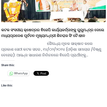
କଟକ ସଂସଦୀୟ କ୍ଷେତ୍ରର ଵିଜେପି କାର୍ଯ୍ୟକର୍ତ୍ତାଙ୍କୁ ଗୁରୁମନ୍ତ୍ର ଦେଲେ
ମଧ୍ୟପ୍ରଦେଶ ପୂର୍ବତନ ମୂଖ୍ୟମନ୍ତ୍ରୀ ଶିବରାଜ ସିଂ ଚୈ।ହାନ
ସୈ।ଜନ୍ୟ ମୂଳକ ସାକ୍ଷାତ କଲେ
ପ୍ରକାଶ ସେଠୀ କଟକ ସଦର , ୧୪/୦୨/୨୦୨୪ (ଓଡ଼ିଶା ସମାଚାର /ବିଷ୍ଣୁ
ବେହେରା): ଆସନ୍ତା ସାଧାରଣ ନିର୍ବାଚନରେ ଵିଜେପି ପ୍ରାର୍ଥୀଙ୍କୁ…
Share this:
WhatsApp
Like this: