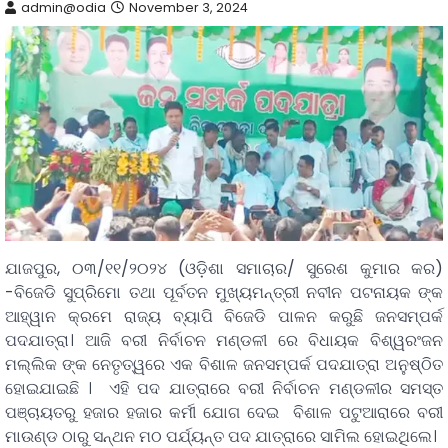
admin@odia
November 3, 2024
ଯାଜପୁର, ୦୩/୧୧/୨୦୨୪ (ଓଡ଼ିଶା ସମାଚାର/ ସୁରେଶ କୁମାର କର)
-ବିଜେଡି ସୁପ୍ରିମୋ ତଥା ପୂର୍ବତନ ମୁଖ୍ୟମନ୍ତ୍ରୀ ନବୀନ ପଟନାୟକ ଙ୍କ
ଆହ୍ୱାନ କ୍ରମେ ରାଜ୍ୟ ବ୍ୟାପି ବିଜେଡି ପାଳନ କରୁଛି ଜନସମ୍ପର୍କ
ପଦଯାତ୍ରା। ଆଜି ବରୀ ନିର୍ବାଚନ ମଣ୍ଡଳୀ ରେ ବିଧାୟକ ବିଶ୍ୱରଂଜନ
ମଲ୍ଲିକ ଙ୍କ ନେତୃତ୍ୱରେ ଏକ ବିଶାଳ ଜନସମ୍ପର୍କ ପଦଯାତ୍ରା ଅନୁଷ୍ଠିତ
ହୋଇଯାଇଛି । ଏହି ପଦ ଯାତ୍ରାରେ ବରୀ ନିର୍ବାଚନ ମଣ୍ଡଳୀର ସମସ୍ତ
ପଞ୍ଚାୟତରୁ ହଜାର ହଜାର କର୍ମୀ ଯୋଗ ଦେଇ ବିଶାଳ ପଟୁଆରାରେ ବରୀ
ମାଉଣ୍ଡ ଠାରୁ ସନ୍ଥନ ମଠ ପର୍ଯ୍ୟନ୍ତ ପଦ ଯାତ୍ରାରେ ସାମିଲ ହୋଇଥିଲେ।