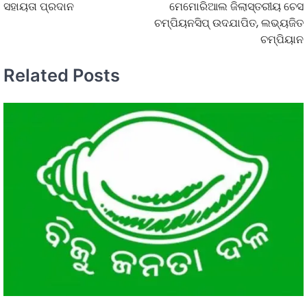
ସହାୟତା ପ୍ରଦାନ
ମେମୋରିଆଲ ଜିଲାସ୍ତରୀୟ ଚେସ
ଚମ୍ପିୟନସିପ୍ ଉଦଯାପିତ, ଲଭ୍ୟଜିତ
ଚମ୍ପିୟାନ
Related Posts