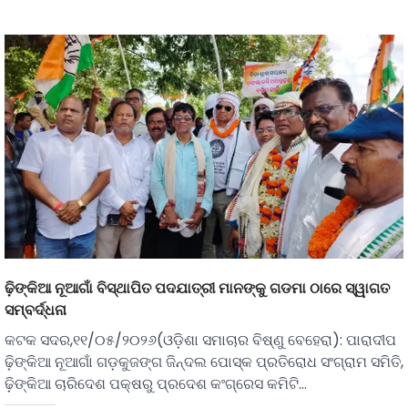
ଢ଼ିଙ୍କିଆ ନୂଆଗାଁ ବିସ୍ଥାପିତ ପଦଯାତ୍ରୀ ମାନଙ୍କୁ ଗଡମା ଠାରେ ସ୍ୱାଗତ
ସମ୍ବର୍ଦ୍ଧନା
କଟକ ସଦର,୧୧/୦୫/୨୦୨୬(ଓଡ଼ିଶା ସମାଚାର ବିଷ୍ଣୁ ବେହେରା): ପାରାଦୀପ
ଢ଼ିଙ୍କିଆ ନୂଆଗାଁ ଗଡ଼କୁଜଙ୍ଗ ଜିନ୍ଦଲ ପୋସ୍କ ପ୍ରତିରୋଧ ସଂଗ୍ରାମ ସମିତି,
ଢ଼ିଙ୍କିଆ ଚାରିଦେଶ ପକ୍ଷରୁ ପ୍ରଦେଶ କଂଗ୍ରେସ କମିଟି…