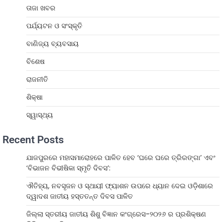
ତାଜା ଖବର
ପର୍ଯ୍ୟଟନ ଓ ସଂସ୍କୃତି
ବାଣିଜ୍ୟ ବ୍ୟବସାୟ
ବିଶେଷ
ରାଜନୀତି
ଶିକ୍ଷା
ସ୍ୱାସ୍ଥ୍ୟ
Recent Posts
ଯାଜପୁରରେ ମହାସମାରୋହରେ ପାଳିତ ହେବ ‘ଘରେ ଘରେ ତ୍ରିରଙ୍ଗା’ ଏବଂ
‘ବିଭାଜନ ବିଭୀଷିକା ସ୍ମୃତି ଦିବସ’:
ଐତିହ୍ୟ, ନବସୃଜନ ଓ ସ୍ଥାୟୀ ଫ୍ୟାଶନ ଉପରେ ଧ୍ୟାନ ଦେଇ ଓଡ଼ିଶାରେ
ଦ୍ୱାଦଶ ଜାତୀୟ ହସ୍ତତନ୍ତ ଦିବସ ପାଳିତ
ଜିଲ୍ଲା ସ୍ତରୀୟ ଜାତୀୟ ଶିଶୁ ବିଜ୍ଞାନ କଂଗ୍ରେସ-୨୦୨୬ ର ପ୍ରଶିକ୍ଷଣ