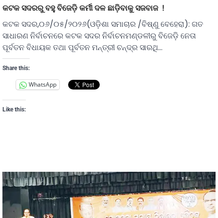
କଟକ ସଦରରୁ ବହୁ ବିଜେଡ଼ି କର୍ମୀ ଦଳ ଛାଡ଼ିବାକୁ ସଜବାଜ !
କଟକ ସଦର,୦୬/୦୫/୨୦୨୬(ଓଡ଼ିଶା ସମାଚାର /ବିଷ୍ଣୁ ବେହେରା): ଗତ
ସାଧାରଣ ନିର୍ବାଚନରେ କଟକ ସଦର ନିର୍ବାଚନମଣ୍ଡଳୀରୁ ବିଜେଡ଼ି ନେତା
ପୂର୍ବତନ ବିଧାୟକ ତଥା ପୂର୍ବତନ ମନ୍ତ୍ରୀ ଚନ୍ଦ୍ର ସାରଥି…
Share this:
WhatsApp
Like this: