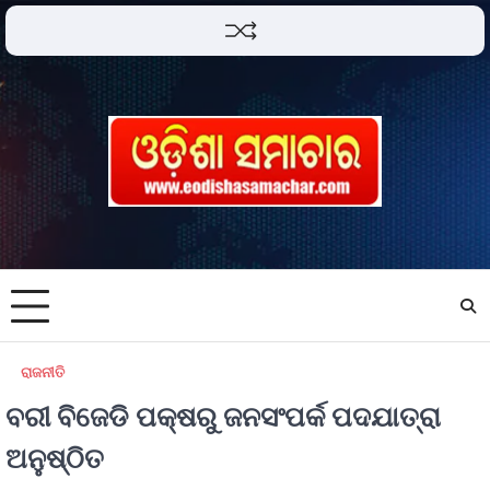
ରାଜନୀତି
ବରୀ ବିଜେଡି ପକ୍ଷରୁ ଜନସଂପର୍କ ପଦଯାତ୍ରା
ଅନୁଷ୍ଠିତ