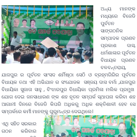
ଅନ୍ୟ ମାନଙ୍କ
ମଧ୍ୟରେ ବିଜେଡି
ପୁର୍ବତନ
ସାଙ୍ଗଠନିକ
ସମ୍ପାଦକ ପ୍ରଣବ
ପ୍ରକାଶ ଦାସ,
ଧର୍ମଶାଳାର ପୂର୍ବତନ
ବିଧାୟକ ପ୍ରଣବ
ବଳବନ୍ତରାୟ,
ଯାଜପୁର ର ପୂର୍ବତନ ସାଂସଦ ଶର୍ମିଷ୍ଠା ସେଠି ଓ ବ୍ରହ୍ମଗିରିର ପୂର୍ବତନ
ବିଧାୟକ ତଥା ଏହି ଅଭିଯାନ ର ସଂଯୋଜକ ସଞ୍ଜୟ ଦାସ ବର୍ମା ,ଯାଜପୁର
ବିଧାୟିକା ସୁଜାତା ସାହୁ , ବିଂଝାରପୁର ବିଧାୟିକା ପ୍ରମିଳା ମଲିକ ପ୍ରମୁଖ
ଯୋଗ ଦେଇ ଜନସାଧାରଣ ଙ୍କ ଶହ ନୂତନ ସମ୍ପର୍କ ସ୍ଥାପନା କରିବା ଶହ
ଆଗାମୀ ଦିନରେ ବିଜେଡି କିପରି ଅଧିକରୁ ଅଧିକ ଶକ୍ତିଶାଳୀ ହେବ ସେ
ସମ୍ପର୍କରେ କର୍ମୀ ମାନଙ୍କୁ ଗୁରୁମନ୍ତ୍ର ଦେଇଥିଲେ।
ଏଥି ସହିତ ସରକାର
ଗଠନ କରିବାର