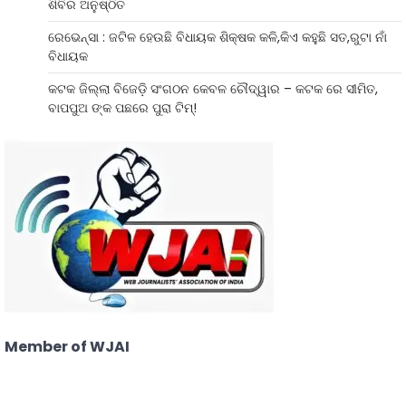
ଶିବିର ଅନୁଷ୍ଠିତ
ରେଭେନ୍ସା : ଜଟିଳ ହେଉଛି ବିଧାୟକ ଶିକ୍ଷକ କଳି,କିଏ କହୁଛି ସତ,ରୁଟା ନାଁ
ବିଧାୟକ
କଟକ ଜିଲ୍ଲା ବିଜେଡ଼ି ସଂଗଠନ କେବଳ ଚୌଦ୍ୱାର – କଟକ ରେ ସୀମିତ,
ବାପପୁଅ ଙ୍କ ପଛରେ ପୁରା ଟିମ୍!
Member of WJAI