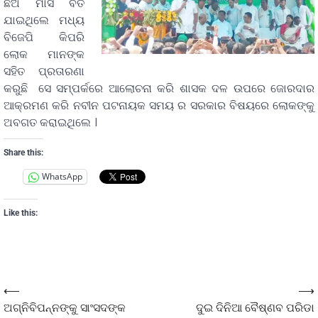
ଛଅ ମାସ ବିତି
ଯାଇଥିଲେ ମଧ୍ୟ
ବିଜେପି କିପରି
ଲୋକ ମାନଙ୍କ
ସହିତ ପ୍ରତାରଣା
କରୁଛି ସେ ସମ୍ପର୍କରେ ଆଲୋଚନା କରି ଶାସକ ଦଳ ଉପରେ ଜୋରଦାର
ଆକ୍ରମଣ କରି ନବୀନ ପଟନାୟକ ସମୟ ର ସରକାର ବିଷୟରେ ଲୋକଙ୍କୁ
ଅବଗତ କରାଇଥିଲେ ।
Share this:
WhatsApp
Like this:
⟵
⟶
ଅଗ୍ନିବିପନ୍ନଙ୍କୁ ସାଂସଦଙ୍କ
ଦୁଇ ଦିନିଆ ବୈଷ୍ଣବ ପରିଡା