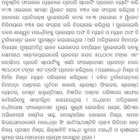
ଅନୁଷ୍ଠିତ ଫାଇନାଲ ମ୍ୟାଚରେ ପ୍ରଗତି ସ୍ପୋର୍ଟିଂ ପ୍ରଥମେ ବ୍ୟାଟିଂ କରି
୨୯.୩ ଓଭରରେ ସମସ୍ତ ୱିକେଟ ହରାଇ ୧୩୪ ରନ ସଂଗ୍ରହ କରିଥିଲା ।
ଜବାବରେ ପ୍ରତିପକ୍ଷ ଜୁଭେନାଇଲି କଟକ ୨୫.୩ ଓଭରରେ ୬ ୱିକେଟ
ବିନିମୟରେ ୧୩୫ ରନ ସଂଗ୍ରହ କରି ବିଜୟଲାଭ କରିଥିଲା । ଜୁଭେନାଇଲି
ଦଳର ଶାଶ୍ୱତ ମହାନ୍ତିଙ୍କୁ ପ୍ଲେୟାର ଅଫ ଦି ମ୍ୟାଚ ଓ ମ୍ୟାନ ଅଫ ଦି
ଟୁର୍ନାମେଣ୍ଟ ଭାବେ ପୁରସ୍କୃତ କରାଯାଇଥିଲା । ଆଜି ଅତିଥିଭାବେ ନିମାପଡ଼ା
ବିଧାୟକ ମୁଖ୍ୟଅତିଥି ଭାବେ ଯୋଗଦେଇ ଚମ୍ପିୟାନ ଜୁଭେନାଇଲି ଦଳକୁ
ସୋମନାଥ ଏଣ୍ଟରପ୍ରାଇଜେର୍ସ ପ୍ରଦତ୍ତ ନଗଦ ୫୦,୦୦୧ ଟଙ୍କା ଏବଂ
ରନର୍ସଅପ ପ୍ରଗତି ସ୍ପୋର୍ଟିଂକୁ ଏସପି ଫାଉଣ୍ଡେସନ ପ୍ରଦତ୍ତ ନଗଦ
୩୦,୦୦୧ ଟଙ୍କା ଏବଂ ଟ୍ରଫି ପ୍ରଦାନ କରିଥିଲେ । ଅୟଶକାନ୍ତ ମିଶ୍ର ଓ
ନିର୍ମଳ ମିଶ୍ର ମ୍ୟାଚ ପରିଚାଳନା କରିଥିଲେ । ଚଳିତ ଟୁର୍ନାମେଣ୍ଟରେ
ନିମାପଡ଼ା ଅଞ୍ଚଳର ପୂର୍ବତନ ଖଳାଳୀ, ଶ୍ରେଷ୍ଠ ଫିଲଡର, ଶ୍ରେଷ୍ଠ
ବ୍ୟାଟର, ବେଷ୍ଟ ଭଲୁଣ୍ଟିଆର, ବିଜ୍ଞାପିତ ଅଞ୍ଚଳ ପରିଷଦର ସଫେଇ
କର୍ମଚାରିଙ୍କୁ ସମ୍ବର୍ଦ୍ଧିତ କରାଯାଇଥିଲା । ଅନ୍ୟତମ ଅତିଥିଭାବେ
ନନ୍ଦିଘୋଷ ଫାଉଣ୍ଡେସନ ମୁଖ୍ୟ ସୁଶ୍ରୀ ରୋଜାଲିନ ନାୟକ, ସିରିଏଲ
ଅଭିନେତ୍ରୀ ରଶ୍ମିତା ସାହୁ, ଉପସ୍ଥାପିକା ଶୋଭାନା ମିଶ୍ର, କମଲ
କିରଣ,ସମାଜସେବୀ ମହେନ୍ଦ୍ର ସିଂ ଭାଟିଆ,ଅଷ୍ଟିନି ପ୍ଲାଏ ରିଜିଅନ ହେଡ଼
ବିଜୟ ପ୍ରସାଦ ମିଶ୍ର, ଶିକ୍ଷାବିତି ବସନ୍ତ କୁମାର ମହାନ୍ତି ଓ କ୍ଷୀରୋଦ
କୁମାର ରାୟ ମହାପାତ୍ର ପ୍ରମୁଖ ଉପସ୍ଥିତ ଥିଲେ ।