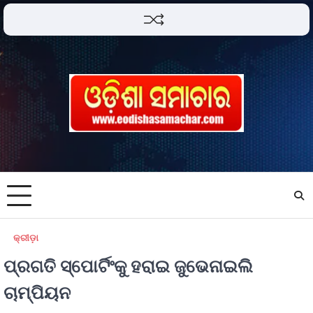
କ୍ରୀଡ଼ା
ପ୍ରଗତି ସ୍ପୋର୍ଟିଂକୁ ହରାଇ ଜୁଭେନାଇଲି
ଚାମ୍ପିୟନ