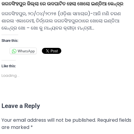
ଜଗତସିଂହପୁର ଜିଲ୍ଲା ରେ ଉଦଘାଟିତ ହେଲା ଖେଲୋ ଇଣ୍ଡିଆ କେନ୍ଦ୍ର
ଜଗତସିଂହପୁର, ୨୦/୦୪/୨୦୨୫ (ଓଡ଼ିଶା ସମାଚାର)-ଆଜି ମଣି ଚରଣ
ଶାରଳା ଏକାଡେମୀ, ତିର୍ତ୍ତୋଲ ଜଗତସିଂହପୁରଠାରେ ଖେଲୋ ଇଣ୍ଡିଆ
କେନ୍ଦ୍ର ଖୋ – ଖୋ କୁ ମାନ୍ୟବର କ୍ରୀଡ଼ା ମନ୍ତ୍ରୀ…
Share this:
WhatsApp
Like this:
Loading...
Leave a Reply
Your email address will not be published.
Required fields
are marked
*