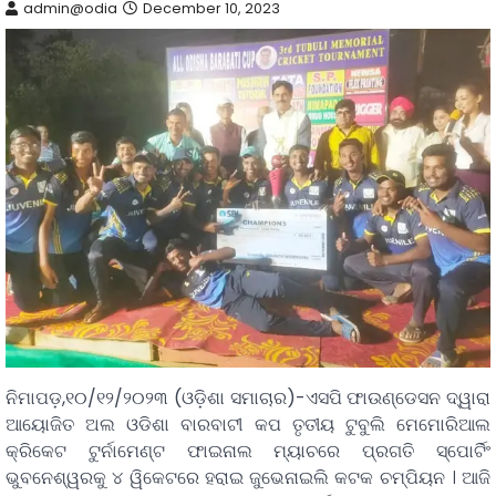
admin@odia
December 10, 2023
ନିମାପଡ଼,୧୦/୧୨/୨୦୨୩ (ଓଡ଼ିଶା ସମାଚାର)-ଏସପି ଫାଉଣ୍ଡେସନ ଦ୍ୱାରା
ଆୟୋଜିତ ଅଲ ଓଡିଶା ବାରବାଟୀ କପ ତୃତୀୟ ଟୁବୁଲି ମେମୋରିଆଲ
କ୍ରିକେଟ ଟୁର୍ନାମେଣ୍ଟ ଫାଇନାଲ ମ୍ୟାଚରେ ପ୍ରଗତି ସ୍ପୋର୍ଟିଂ
ଭୁବନେଶ୍ୱରକୁ ୪ ୱିକେଟରେ ହରାଇ ଜୁଭେନାଇଲି କଟକ ଚମ୍ପିୟନ । ଆଜି