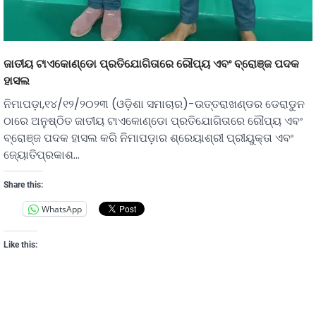
ଜାତୀୟ ଟାଏକୋଣ୍ଡୋ ପ୍ରତିଯୋଗିତାରେ ରୌପ୍ୟ ଏବଂ ବ୍ରୋଞ୍ଜ ପଦକ
ହାସଲ
ନିମାପଡ଼ା,୧୪/୧୨/୨୦୨୩ (ଓଡ଼ିଶା ସମାଚାର)-ଉତ୍ତରାଖଣ୍ଡର ଡେରାଡୁନ
ଠାରେ ଅନୁଷ୍ଠିତ ଜାତୀୟ ଟାଏକୋଣ୍ଡୋ ପ୍ରତିଯୋଗିତାରେ ରୌପ୍ୟ ଏବଂ
ବ୍ରୋଞ୍ଜ ପଦକ ହାସଲ କରି ନିମାପଡ଼ାର ଶ୍ରେୟାଶ୍ରୀ ପ୍ରୀୟୁକ୍ତା ଏବଂ
ଜ୍ୟୋତିପ୍ରକାଶ…
Share this:
WhatsApp
Like this: