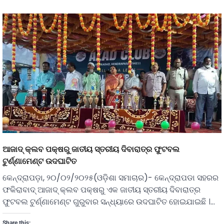
ଆଜାଦ୍ କ୍ଲବ ପକ୍ଷରୁ ଜାତୀୟ ସ୍ତରୀୟ ଦିବାରାତ୍ର ଫୁଟବଲ
ଟୁର୍ଣ୍ଣାମେଣ୍ଟ ଉଦଘାଟିତ
କେନ୍ଦ୍ରାପଡ଼ା, ୨୦/୦୨/୨୦୨୫(ଓଡ଼ିଶା ସମାଚାର)- କେନ୍ଦ୍ରାପଡା ସହରର
ଫକିରାବାଦ୍ ଆଜାଦ୍ କ୍ଲବ ପକ୍ଷରୁ ଏକ ଜାତୀୟ ସ୍ତରୀୟ ଦିବାରାତ୍ର
ଫୁଟବଲ ଟୁର୍ଣ୍ଣାମେଣ୍ଟ ଗୁରୁବାର ସନ୍ଧ୍ୟାରେ ଉଦଘାଟିତ ହୋଇଯାଇଛି ।…
Share this: