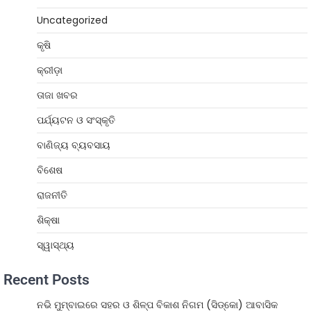
Uncategorized
କୃଷି
କ୍ରୀଡ଼ା
ତାଜା ଖବର
ପର୍ଯ୍ୟଟନ ଓ ସଂସ୍କୃତି
ବାଣିଜ୍ୟ ବ୍ୟବସାୟ
ବିଶେଷ
ରାଜନୀତି
ଶିକ୍ଷା
ସ୍ୱାସ୍ଥ୍ୟ
Recent Posts
ନଭି ମୁମ୍ବାଇରେ ସହର ଓ ଶିଳ୍ପ ବିକାଶ ନିଗମ (ସିଡ୍‌କୋ) ଆବାସିକ