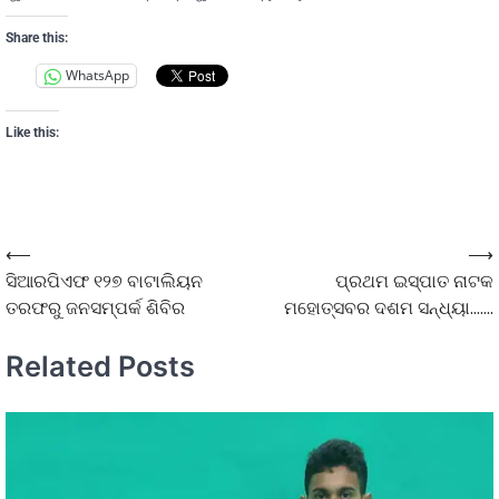
Share this:
WhatsApp
Like this:
⟵
⟶
ସିଆରପିଏଫ ୧୨୭ ବାଟାଲିୟନ
ପ୍ରଥମ ଇସ୍ପାତ ନାଟକ
ତରଫରୁ ଜନସମ୍ପର୍କ ଶିବିର
ମହୋତ୍ସବର ଦଶମ ସନ୍ଧ୍ୟା…….
Related Posts