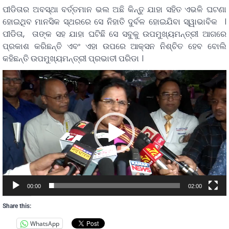
ପୀଡିତାର ଅବସ୍ଥା ବର୍ତ୍ତମାନ ଭଲ ଅଛି କିନ୍ତୁ ଯାହା ସହିତ ଏଭଳି ଘଟଣା
ହୋଇଥିବ ମାନସିକ ସ୍ଥରରେ ସେ ନିହାତି ଦୁର୍ବଳ ହୋଇଯିବା ସ୍ୱାଭାବିକ ।
ପୀଡିତା, ତାଙ୍କ ସହ ଯାହା ଘଟିଛି ସେ ସବୁକୁ ଉପମୁଖ୍ୟମନ୍ତ୍ରୀ ଆଗରେ
ପ୍ରକାଶ କରିଛନ୍ତି ଏବଂ ଏହା ଉପରେ ଆକ୍ସନ ନିଶ୍ଚିତ ହେବ ବୋଲି
କହିଛନ୍ତି ଉପମୁଖ୍ୟମନ୍ତ୍ରୀ ପ୍ରଭାତୀ ପରିଡା ।
Video
Player
00:00
02:00
Share this:
WhatsApp