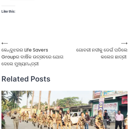
Like this:
⟵
⟶
କେନ୍ଦୁଝରର Life Savers
ଗୋବରୀ ନଦୀକୁ ଡେଇଁ ପଡିଲେ
Groupର ବାର୍ଷିକ ଉତ୍ସବରେ ଯୋଗ
କଲେଜ ଛାତ୍ରୀ
ଦେଲେ ମୁଖ୍ୟମନ୍ତ୍ରୀ
Related Posts