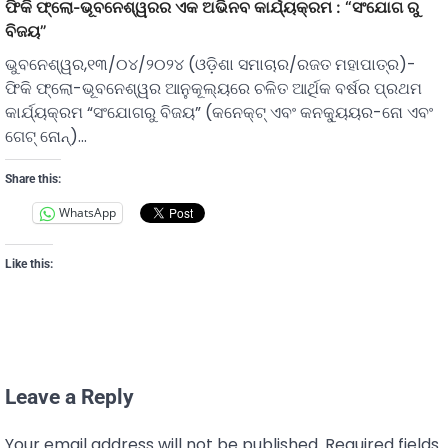
ଫିକି ଫ୍ଲୋ-ଭୂବନେଶ୍ୱରର ଏକ ଅଭିନବ କାର୍ଯ୍ୟକ୍ରମ : “ସଂଯୋଗ ରୁ
ବିଜୟ”
ଭୁବନେଶ୍ୱର,୧୩/୦୪/୨୦୨୪ (ଓଡ଼ିଶା ସମାଚାର/ରଜତ ମହାପାତ୍ର)-
ଫିକି ଫ୍ଲୋ-ଭୂବନେଶ୍ୱର ଆନୁକୂଲ୍ୟରେ ଚଳିତ ଆର୍ଥିକ ବର୍ଷର ପ୍ରଥମ
କାର୍ଯ୍ୟକ୍ରମ “ସଂଯୋଗରୁ ବିଜୟ” (କନେକ୍ଟ୍ ଏବଂ କନକୁ୍ୟୟର-ନୋ ଏବଂ
ଗେଟ୍ ନୋନ୍)…
Share this:
WhatsApp
Like this:
Leave a Reply
Your email address will not be published.
Required fields