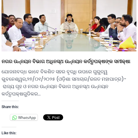
ନଗର ଉନ୍ନୟନ ବିଭାଗ ଅଧିନସ୍ଥ ଉନ୍ନୟନ କର୍ତ୍ତୃପକ୍ଷଙ୍କ ସମୀକ୍ଷା
ଯୋଜନାବଦ୍ଧ ଭାବେ ବିକଶିତ ସହର ବୃଦ୍ଧି ଉପରେ ଗୁରୁତ୍ୱ
ଭୁବନେଶ୍ୱର,୨୭/୦୧/୨୦୨୫ (ଓଡ଼ିଶା ସମାଚାର/ରଜତ ମହାପାତ୍ର)-
ରାଜ୍ୟ ଗୃହ ଓ ନଗର ଉନ୍ନୟନ ବିଭାଗ ଅଧିନସ୍ଥ ଉନ୍ନୟନ
କର୍ତ୍ତୃପକ୍ଷଗୁଡିକର…
Share this:
WhatsApp
Like this: