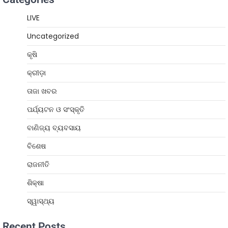
LIVE
Uncategorized
କୃଷି
କ୍ରୀଡ଼ା
ତାଜା ଖବର
ପର୍ଯ୍ୟଟନ ଓ ସଂସ୍କୃତି
ବାଣିଜ୍ୟ ବ୍ୟବସାୟ
ବିଶେଷ
ରାଜନୀତି
ଶିକ୍ଷା
ସ୍ୱାସ୍ଥ୍ୟ
Recent Posts