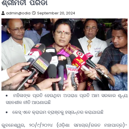
ଶ୍ରୀମତୀ ପରିଡା
admin@odia
September 20, 2024
ମହିଳାଙ୍କ ପ୍ରତି ହେଉଥିବା ଅପରାଧ ପ୍ରତି ଆମ ସରକାର ଶୂନ୍ୟ
ସହନଶୀଳ ନୀତି ଆପଣାଇଛି
କେସ୍ ଏବେ କ୍ରାଇମ ବ୍ରାଞ୍ଚକୁ ହସ୍ତାନ୍ତର କରାଯାଇଛି
ଭୁବନେଶ୍ୱର, ୨୦/୯/୨୦୨୪ (ଓଡ଼ିଶା ସମାଚାର/ରଜତ ମହାପାତ୍ର)-