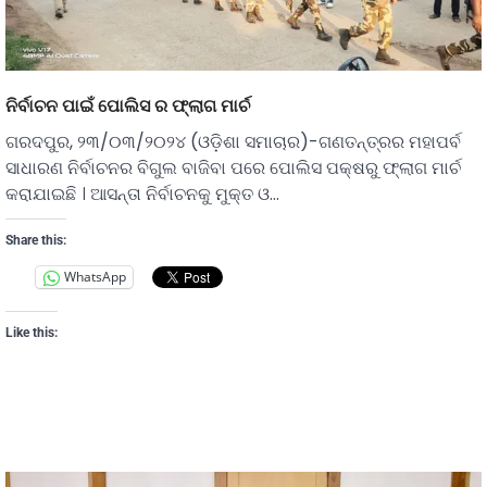
ନିର୍ବାଚନ ପାଇଁ ପୋଲିସ ର ଫ୍ଲାଗ ମାର୍ଚ
ଗରଦପୁର, ୨୩/୦୩/୨୦୨୪ (ଓଡ଼ିଶା ସମାଚାର)-ଗଣତନ୍ତ୍ରର ମହାପର୍ବ
ସାଧାରଣ ନିର୍ବାଚନର ବିଗୁଲ ବାଜିବା ପରେ ପୋଲିସ ପକ୍ଷରୁ ଫ୍ଲାଗ ମାର୍ଚ
କରାଯାଇଛି । ଆସନ୍ତା ନିର୍ବାଚନକୁ ମୁକ୍ତ ଓ…
Share this:
WhatsApp
Like this: