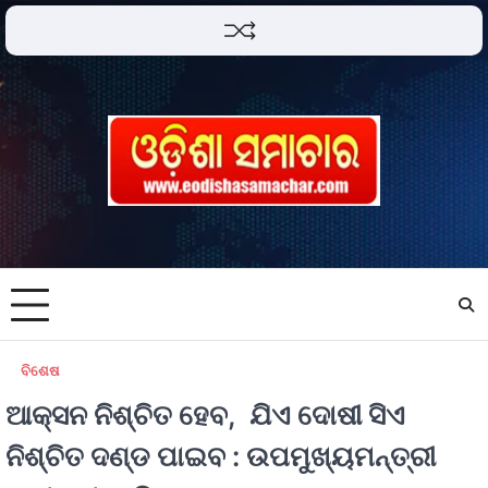
ବିଶେଷ
ଆକ୍ସନ ନିଶ୍ଚିତ ହେବ, ଯିଏ ଦୋଷୀ ସିଏ
ନିଶ୍ଚିତ ଦଣ୍ଡ ପାଇବ : ଉପମୁଖ୍ୟମନ୍ତ୍ରୀ