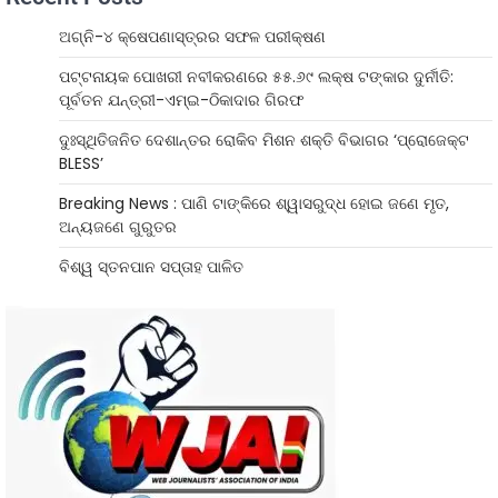
ଅଗ୍ନି-୪ କ୍ଷେପଣାସ୍ତ୍ରର ସଫଳ ପରୀକ୍ଷଣ
ପଟ୍ଟନାୟକ ପୋଖରୀ ନବୀକରଣରେ ୫୫.୬୯ ଲକ୍ଷ ଟଙ୍କାର ଦୁର୍ନୀତି:
ପୂର୍ବତନ ଯନ୍ତ୍ରୀ-ଏମ୍‌ଇ-ଠିକାଦାର ଗିରଫ
ଦୁଃସ୍ଥିତିଜନିତ ଦେଶାନ୍ତର ରୋକିବ ମିଶନ ଶକ୍ତି ବିଭାଗର ‘ପ୍ରୋଜେକ୍ଟ
BLESS’
Breaking News : ପାଣି ଟାଙ୍କିରେ ଶ୍ୱାସରୁଦ୍ଧ ହୋଇ ଜଣେ ମୃତ,
ଅନ୍ୟଜଣେ ଗୁରୁତର
ବିଶ୍ୱ ସ୍ତନପାନ ସପ୍ତାହ ପାଳିତ