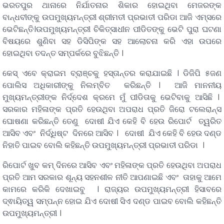
ଭରତପୁର ଥାନାରେ ନିର୍ଯାତନାର ଶିକାର ହୋଇଥିବା ମେଜରଙ୍କ
ବାନ୍ଧବୀଙ୍କୁ ଉପମୁଖ୍ୟମନ୍ତ୍ରୀ ଶ୍ରୀମତୀ ପ୍ରଭାତୀ ପରିଡା ଆଜି ଏମ୍ସରେ
ଭେଟିଛନ୍ତି।ଉପମୁଖ୍ୟମନ୍ତ୍ରୀ ଚିକିତ୍ସାଧୀନ ପୀଡିତଙ୍କୁ ଭେଟି ପୁରା ଘଟଣା
ବିଷୟରେ ଶୁଣିବା ସହ ଡିସିପିଙ୍କ ସହ ଆଲୋଚନା କରି ଏହା ଉପରେ
ହୋଇଥିବା ତଦନ୍ତ ସମ୍ପର୍କରେ ବୁଝିଛନ୍ତି ।
କେସ୍ ଏବେ କ୍ରାଇମ ବ୍ରାଞ୍ଚକୁ ହସ୍ତାନ୍ତର କରାଯାଇଛି । ଡିଜିପି ୫ଜଣ
ପୋଲିସ ଅଧିକାରୀଙ୍କୁ ନିଲମ୍ବିତ କରିଛନ୍ତି । ଆଜି ମାନନୀୟ
ମୁଖ୍ୟମନ୍ତ୍ରୀଙ୍କ ନିର୍ଦ୍ଦେଶ କ୍ରମେ ମୁଁ ପୀଡିତାକୁ ଭେଟିବାକୁ ଆସିଛି ।
ସରକାର ମହିଳାଙ୍କ ପ୍ରତି ହେଉଥିବା ଅପରାଧ ପ୍ରତି ଜିରୋ ଟଲେରାନ୍ସ
ଘୋଷଣା କରିଛନ୍ତି ତେଣୁ ଦୋଷୀ ଯିଏ କେହି ବି ହେଉ ରିପୋର୍ଟ ତ୍ୱରିତ
ଆସିବ ଏବଂ ନିର୍ଦ୍ଧିଷ୍ଟ ଦିନରେ ଆସିବ । ଦୋଷୀ ଯିଏ କେହି ବି ହେଉ ଦଣ୍ଡ
ନିହାତି ପାଇବ ବୋଲି କହିଛନ୍ତି ଉପମୁଖ୍ୟମନ୍ତ୍ରୀ ପ୍ରଭାତୀ ପରିଡା ।
ରିପୋର୍ଟ ଖୁବ କମ୍ ଦିନରେ ଆସିବ ଏବଂ ମହିଳାଙ୍କ ପ୍ରତି ହେଉଥିବା ଅପରାଧ
ପ୍ରତି ଆମ ସରକାର ଶୂନ୍ୟ ସହନଶୀଳ ନୀତି ଆପଣାଇଛି ଏବଂ ତାହାକୁ ଆମେ
କାମରେ କରିକି ଦେଖାଇବୁ । ରାଜ୍ୟର ଉପମୁଖ୍ୟମନ୍ତ୍ରୀ ହିସାବରେ
ଦ୍ଵାୟିତ୍ୱ ସମ୍ପନ୍ନ ହୋଇ ଯିଏ ଦୋଷୀ ସିଏ ଦଣ୍ଡ ପାଇବ ବୋଲି କହିଛନ୍ତି
ଉପମୁଖ୍ୟମନ୍ତ୍ରୀ ।