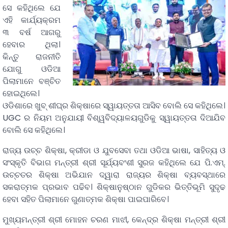
ସେ କହିଥିଲେ ଯେ
ଏହି କାର୍ଯ୍ୟକ୍ରମ
୩ ବର୍ଷ ଆଗରୁ
ହେବାର ଥିଲା।
କିନ୍ତୁ ରାଜନୀତି
ଯୋଗୁ ଓଡିଆ
ପିଲାମାନେ ବଞ୍ଚିତ
ହୋଇଥିଲେ।
ଓଡିଶାରେ ଖୁବ୍‌ ଶୀଘ୍ର ଶିକ୍ଷାରେ ସ୍ୱାୟତ୍ତତା ଆସିବ ବୋଲି ସେ କହିଥିଲେ।
UGC ର ନିୟମ ଅନୁଯାୟୀ ବିଶ୍ୱବିଦ୍ୟାଳୟଗୁଡିକୁ ସ୍ୱାୟତ୍ତତା ଦିଆଯିବ
ବୋଲି ସେ କହିଥିଲେ।
ରାଜ୍ୟ ଉଚ୍ଚ ଶିକ୍ଷା, କ୍ରୀଡା ଓ ଯୁବସେବା ତଥା ଓଡିଆ ଭାଷା, ସାହିତ୍ୟ ଓ
ସଂସ୍କୃତି ବିଭାଗ ମନ୍ତ୍ରୀ ଶ୍ରୀ ସୂର୍ଯ୍ୟବଂଶୀ ସୁରଜ କହିଥିଲେ ଯେ ପି.ଏମ୍.
ଉଚ୍ଚତର ଶିକ୍ଷା ଅଭିଯାନ ଦ୍ୱାରା ରାଜ୍ୟର ଶିକ୍ଷା ବ୍ୟବସ୍ଥାରେ
ସକରାତ୍ମକ ପ୍ରଭାବ ପଢିବ। ଶିକ୍ଷାନୁଷ୍ଠାନ ଗୁଡିକର ଭିତ୍ତିଭୂମି ସୁଦୃଢ
ହେବା ସହିତ ପିଲାମାନେ ଗୁଣାତ୍ମକ ଶିକ୍ଷା ପାଇପାରିବେ।
ମୁଖ୍ୟମନ୍ତ୍ରୀ ଶ୍ରୀ ମୋହନ ଚରଣ ମାଝୀ, କେନ୍ଦ୍ର ଶିକ୍ଷା ମନ୍ତ୍ରୀ ଶ୍ରୀ