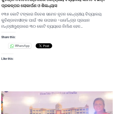
ପ୍ରକଳ୍ପର ଲୋକାର୍ପଣ ଓ ଶିଳାନ୍ୟାସ
୧୩୫ କୋଟି ଟଙ୍କାର ନିବେଶ ସମେତ ନୂତନ କେନ୍ଦ୍ରୀୟ ବିଦ୍ୟାଳୟ
କୁଚିଣ୍ଡାବାସୀଙ୍କ ପାଇଁ ଏକ ଉପହାର -ଧର୍ମେନ୍ଦ୍ର ପ୍ରଧାନ
ମନ୍ତ୍ରୀମୁଣ୍ଡାରେ ୩୦ କୋଟି ବ୍ୟୟରେ ନିର୍ମାଣ ହେବ…
Share this:
WhatsApp
Like this: