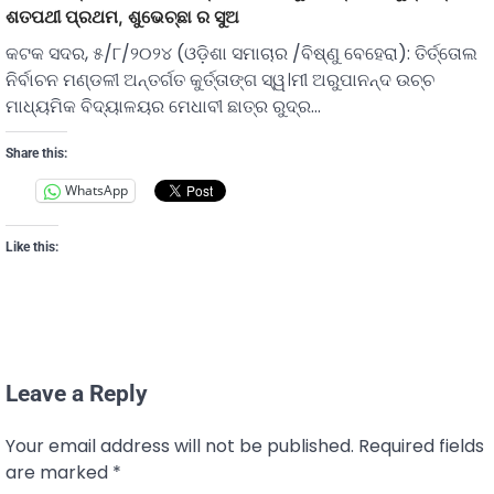
ଶତପଥୀ ପ୍ରଥମ, ଶୁଭେଚ୍ଛା ର ସୁଅ
କଟକ ସଦର, ୫/୮/୨୦୨୪ (ଓଡ଼ିଶା ସମାଚାର /ବିଷ୍ଣୁ ବେହେରା): ତିର୍ତ୍ତୋଲ
ନିର୍ବାଚନ ମଣ୍ଡଳୀ ଅନ୍ତର୍ଗତ କୁର୍ତ୍ତାଙ୍ଗ ସ୍ୱ।ମୀ ଅରୁପାନନ୍ଦ ଉଚ୍ଚ
ମାଧ୍ୟମିକ ବିଦ୍ୟାଳୟର ମେଧାବୀ ଛାତ୍ର ରୁଦ୍ର…
Share this:
WhatsApp
Like this:
Leave a Reply
Your email address will not be published.
Required fields
are marked
*