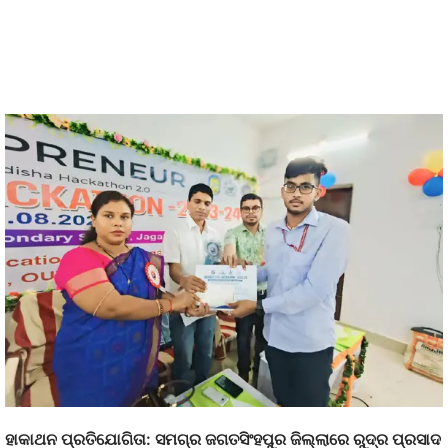
ହାକାଥନ ପ୍ରତିଯୋଗିତା: ସମଗ୍ର ଜଗତସିଂହପୁର ଜିଲ୍ଲାରେ ରୁଦ୍ର ପ୍ରସାଦ