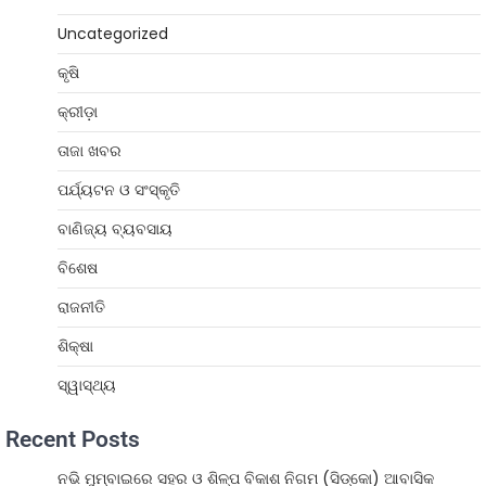
Uncategorized
କୃଷି
କ୍ରୀଡ଼ା
ତାଜା ଖବର
ପର୍ଯ୍ୟଟନ ଓ ସଂସ୍କୃତି
ବାଣିଜ୍ୟ ବ୍ୟବସାୟ
ବିଶେଷ
ରାଜନୀତି
ଶିକ୍ଷା
ସ୍ୱାସ୍ଥ୍ୟ
Recent Posts
ନଭି ମୁମ୍ବାଇରେ ସହର ଓ ଶିଳ୍ପ ବିକାଶ ନିଗମ (ସିଡ୍‌କୋ) ଆବାସିକ