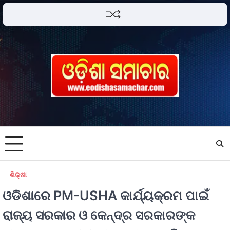
ଶିକ୍ଷା
ଓଡିଶାରେ PM-USHA କାର୍ଯ୍ୟକ୍ରମ ପାଇଁ
ରାଜ୍ୟ ସରକାର ଓ କେନ୍ଦ୍ର ସରକାରଙ୍କ