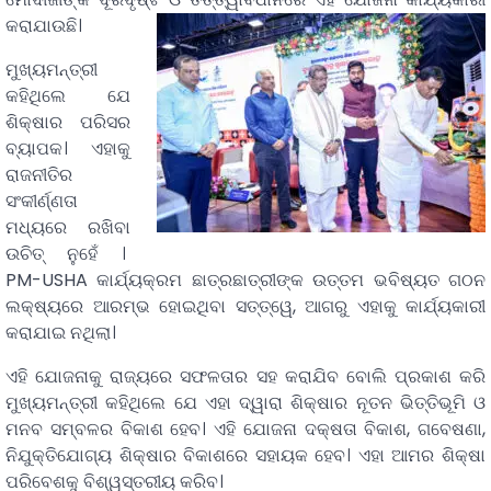
କରାଯାଉଛି।
ମୁଖ୍ୟମନ୍ତ୍ରୀ
କହିଥିଲେ ଯେ
ଶିକ୍ଷାର ପରିସର
ବ୍ୟାପକ। ଏହାକୁ
ରାଜନୀତିର
ସଂକୀର୍ଣ୍ଣତା
ମଧ୍ୟରେ ରଖିବା
ଉଚିତ୍ ନୁହେଁ ।
PM-USHA କାର୍ଯ୍ୟକ୍ରମ ଛାତ୍ରଛାତ୍ରୀଙ୍କ ଉତ୍ତମ ଭବିଷ୍ୟତ ଗଠନ
ଲକ୍ଷ୍ୟରେ ଆରମ୍ଭ ହୋଇଥିବା ସତ୍ତ୍ୱେ, ଆଗରୁ ଏହାକୁ କାର୍ଯ୍ୟକାରୀ
କରାଯାଇ ନଥିଲା।
ଏହି ଯୋଜନାକୁ ରାଜ୍ୟରେ ସଫଳତାର ସହ କରାଯିବ ବୋଲି ପ୍ରକାଶ କରି
ମୁଖ୍ୟମନ୍ତ୍ରୀ କହିଥିଲେ ଯେ ଏହା ଦ୍ୱାରା ଶିକ୍ଷାର ନୂତନ ଭିତ୍ତିଭୂମି ଓ
ମନବ ସମ୍ବଳର ବିକାଶ ହେବ। ଏହି ଯୋଜନା ଦକ୍ଷତା ବିକାଶ, ଗବେଷଣା,
ନିଯୁକ୍ତିଯୋଗ୍ୟ ଶିକ୍ଷାର ବିକାଶରେ ସହାୟକ ହେବ। ଏହା ଆମର ଶିକ୍ଷା
ପରିବେଶକୁ ବିଶ୍ୱସ୍ତରୀୟ କରିବ।