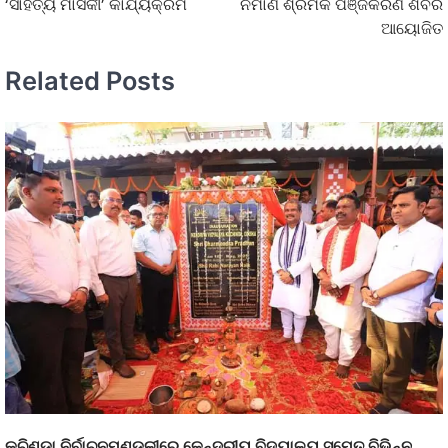
‘ସାହିତ୍ୟ ମାସିକୀ’ କାର୍ଯ୍ୟକ୍ରମ
ନିର୍ମାଣ ଶ୍ରମିକ ପଞ୍ଜିକରଣ ଶିବିର
ଆୟୋଜିତ
Related Posts
କୁଚିଣ୍ଡା ନିର୍ବାଚନମଣ୍ଡଳୀରେ କେନ୍ଦ୍ରୀୟ ବିଦ୍ୟାଳୟ ସମେତ ବିଭିନ୍ନ