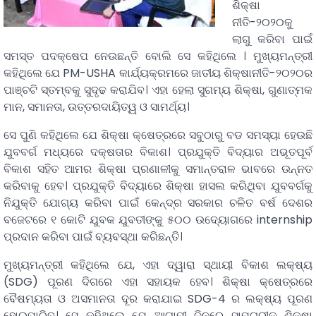
ଶିକ୍ଷା
ନୀତି-୨୦୨୦କୁ
ଲାଗୁ କରିବା ପାଇଁ
ସମସ୍ତ ପଦକ୍ଷେପ ନେଉଛନ୍ତି ବୋଲି ସେ କହିଥିଲେ । ମୁଖ୍ୟମନ୍ତ୍ରୀ
କହିଥିଲେ ଯେ PM-USHA କାର୍ଯ୍ୟକ୍ରମରେ ଜାତୀୟ ଶିକ୍ଷାନୀତି-୨୦୨୦ର
ପାଞ୍ଚଟି ସ୍ତମ୍ବକୁ ସୁଦୃଢ କରାଯିବ। ଏହା ହେଲା ସୁଗମ୍ୟ ଶିକ୍ଷା, ଗୁଣାତ୍ମକ
ମାନ, ସମାନତା, ଉତ୍ତରଦାୟିତ୍ୱ ଓ ସାମର୍ଥ୍ୟ।
ସେ ପୁଣି କହିଥିଲେ ଯେ ଶିକ୍ଷା କ୍ଷେତ୍ରରେ ସବୁଠାରୁ ବଡ ସମସ୍ୟା ହେଉଛି
ଯୁବବର୍ଗ ମଧ୍ୟରେ ଦକ୍ଷତାର ବିକାଶ। ପ୍ରଯୁକ୍ତି ବିଦ୍ୟାର ଅଭୂତପୂର୍ବ
ବିକାଶ ସହିତ ଆମର ଶିକ୍ଷା ପ୍ରଣାଳୀକୁ ସମାନ୍ତରାଳ ଭାବରେ ଉନ୍ନତ
କରିବାକୁ ହେବ। ପ୍ରଯୁକ୍ତି ବିଦ୍ୟାରେ ଶିକ୍ଷା ହାସଲ କରିଥିବା ଯୁବବର୍ଗକୁ
ନିଯୁକ୍ତି ଯୋଗ୍ୟ କରିବା ପାଇଁ କେନ୍ଦ୍ର ସରକାର ଚଳିତ ବର୍ଷ ଦେଶର
ବଜେଟରେ ୧ କୋଟି ଯୁବକ ଯୁବତୀଙ୍କୁ ୫୦୦ ଉଦ୍ୟୋଗରେ internship
ପ୍ରଦାନ କରିବା ପାଇଁ ବ୍ୟବସ୍ଥା କରିଛନ୍ତି।
ମୁଖ୍ୟମନ୍ତ୍ରୀ କହିଥିଲେ ଯେ, ଏହା ଦ୍ୱାରା ସ୍ଥାୟୀ ବିକାଶ ଲକ୍ଷ୍ୟ
(SDG) ପୂରଣ ଦିଗରେ ଏହା ସହାୟକ ହେବ। ଶିକ୍ଷା କ୍ଷେତ୍ରରେ
ବୈଷମ୍ୟତା ଓ ଅସମାନତା ଦୂର କରାଯାଇ SDG-4 ର ଲକ୍ଷ୍ୟ ପୂରଣ
ହୋଇପାରିବ। ସେ କହିଥିଲେ ଯେ ଆଗାମୀ ଦିନରେ ସାମଗ୍ରୀକ ଶିକ୍ଷା