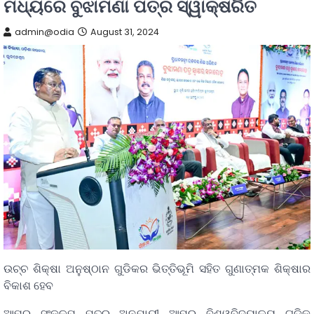
ମଧ୍ୟରେ ବୁଝାମଣା ପତ୍ର ସ୍ୱାକ୍ଷରିତ
admin@odia
August 31, 2024
ଉଚ୍ଚ ଶିକ୍ଷା ଅନୁଷ୍ଠାନ ଗୁଡିକର ଭିତ୍ତିଭୂମି ସହିତ ଗୁଣାତ୍ମକ ଶିକ୍ଷାର
ବିକାଶ ହେବ
ଆମର ସଂକଳ୍ପ ପତ୍ର ଅନୁଯାୟୀ ଆମର ବିଶ୍ୱବିଦ୍ୟାଳୟ ଗୁଡିକୁ