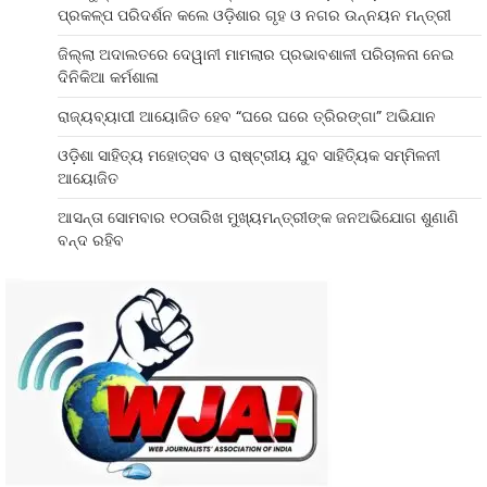
ପ୍ରକଳ୍ପ ପରିଦର୍ଶନ କଲେ ଓଡ଼ିଶାର ଗୃହ ଓ ନଗର ଉନ୍ନୟନ ମନ୍ତ୍ରୀ
ଜିଲ୍ଲା ଅଦାଲତରେ ଦେୱାନୀ ମାମଲାର ପ୍ରଭାବଶାଳୀ ପରିଚାଳନା ନେଇ
ଦିନିକିଆ କର୍ମଶାଳା
ରାଜ୍ୟବ୍ୟାପୀ ଆୟୋଜିତ ହେବ “ଘରେ ଘରେ ତ୍ରିରଙ୍ଗା” ଅଭିଯାନ
ଓଡ଼ିଶା ସାହିତ୍ୟ ମହୋତ୍ସବ ଓ ରାଷ୍ଟ୍ରୀୟ ଯୁବ ସାହିତ୍ୟିକ ସମ୍ମିଳନୀ
ଆୟୋଜିତ
ଆସନ୍ତା ସୋମବାର ୧୦ତାରିଖ ମୁଖ୍ୟମନ୍ତ୍ରୀଙ୍କ ଜନଅଭିଯୋଗ ଶୁଣାଣି
ବନ୍ଦ ରହିବ