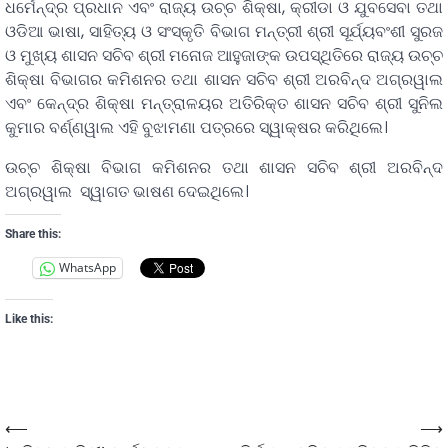
ଧର୍ମେନ୍ଦ୍ର ପ୍ରଧାନ ଏବଂ ରାଜ୍ୟ ଉଚ୍ଚ ଶିକ୍ଷା, କ୍ରୀଡା ଓ ଯୁବସେବା ତଥା
ଓଡିଆ ଭାଷା, ସାହିତ୍ୟ ଓ ସଂସ୍କୃତି ବିଭାଗ ମନ୍ତ୍ରୀ ଶ୍ରୀ ସୂର୍ଯ୍ୟବଂଶୀ ସୁରଜ
ଓ ମୁଖ୍ୟ ଶାସନ ସଚିବ ଶ୍ରୀ ମନୋଜ ଆହୁଜାଙ୍କ ଉପସ୍ଥିତିରେ ରାଜ୍ୟ ଉଚ୍ଚ
ଶିକ୍ଷା ବିଭାଗର କମିଶନର ତଥା ଶାସନ ସଚିବ ଶ୍ରୀ ଅରବିନ୍ଦ ଅଗ୍ରୱାଲ
ଏବଂ କେନ୍ଦ୍ର ଶିକ୍ଷା ମନ୍ତ୍ରାଳୟର ଅତିରିକ୍ତ ଶାସନ ସଚିବ ଶ୍ରୀ ସୁନିଲ
କୁମାର ବର୍ଣ୍ଣୱାଲ ଏହି ବୁଝାମଣା ପତ୍ରରେ ସ୍ୱାକ୍ଷର କରିଥିଲେ।
ଉଚ୍ଚ ଶିକ୍ଷା ବିଭାଗ କମିଶନର ତଥା ଶାସନ ସଚିବ ଶ୍ରୀ ଅରବିନ୍ଦ
ଅଗ୍ରୱାଲ ସ୍ୱାଗତ ଭାଷଣ ଦେଇଥିଲେ।
Share this:
WhatsApp
Like this:
⟵
⟶