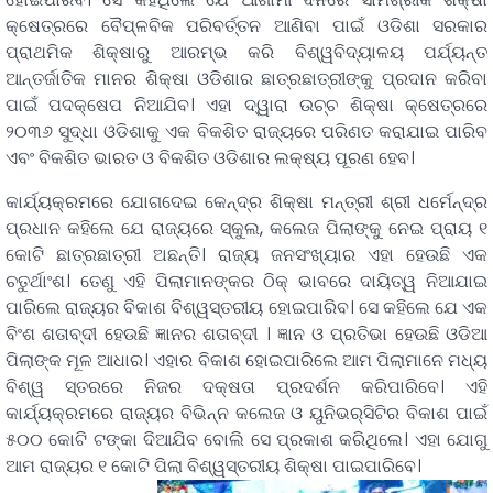
କ୍ଷେତ୍ରରେ ବୈପ୍ଳବିକ ପରିବର୍ତ୍ତନ ଆଣିବା ପାଇଁ ଓଡିଶା ସରକାର
ପ୍ରାଥମିକ ଶିକ୍ଷାରୁ ଆରମ୍ଭ କରି ବିଶ୍ୱବିଦ୍ୟାଳୟ ପର୍ଯ୍ୟନ୍ତ
ଆନ୍ତର୍ଜାତିକ ମାନର ଶିକ୍ଷା ଓଡିଶାର ଛାତ୍ରଛାତ୍ରୀଙ୍କୁ ପ୍ରଦାନ କରିବା
ପାଇଁ ପଦକ୍ଷେପ ନିଆଯିବ। ଏହା ଦ୍ୱାରା ଉଚ୍ଚ ଶିକ୍ଷା କ୍ଷେତ୍ରରେ
୨୦୩୬ ସୁଦ୍ଧା ଓଡିଶାକୁ ଏକ ବିକଶିତ ରାଜ୍ୟରେ ପରିଣତ କରାଯାଇ ପାରିବ
ଏବଂ ବିକଶିତ ଭାରତ ଓ ବିକଶିତ ଓଡିଶାର ଲକ୍ଷ୍ୟ ପୂରଣ ହେବ।
କାର୍ଯ୍ୟକ୍ରମରେ ଯୋଗଦେଇ କେନ୍ଦ୍ର ଶିକ୍ଷା ମନ୍ତ୍ରୀ ଶ୍ରୀ ଧର୍ମେନ୍ଦ୍ର
ପ୍ରଧାନ କହିଲେ ଯେ ରାଜ୍ୟରେ ସ୍କୁଲ, କଲେଜ ପିଲାଙ୍କୁ ନେଇ ପ୍ରାୟ ୧
କୋଟି ଛାତ୍ରଛାତ୍ରୀ ଅଛନ୍ତି। ରାଜ୍ୟ ଜନସଂଖ୍ୟାର ଏହା ହେଉଛି ଏକ
ଚତୁର୍ଥାଂଶ। ତେଣୁ ଏହି ପିଲାମାନଙ୍କର ଠିକ୍‌ ଭାବରେ ଦାୟିତ୍ୱ ନିଆଯାଇ
ପାରିଲେ ରାଜ୍ୟର ବିକାଶ ବିଶ୍ୱସ୍ତରୀୟ ହୋଇପାରିବ। ସେ କହିଲେ ଯେ ଏକ
ବିଂଶ ଶତାବ୍ଦୀ ହେଉଛି ଜ୍ଞାନର ଶତାବ୍ଦୀ । ଜ୍ଞାନ ଓ ପ୍ରତିଭା ହେଉଛି ଓଡିଆ
ପିଲାଙ୍କ ମୂଳ ଆଧାର। ଏହାର ବିକାଶ ହୋଇପାରିଲେ ଆମ ପିଲାମାନେ ମଧ୍ୟ
ବିଶ୍ୱ ସ୍ତରରେ ନିଜର ଦକ୍ଷତା ପ୍ରଦର୍ଶନ କରିପାରିବେ। ଏହି
କାର୍ଯ୍ୟକ୍ରମରେ ରାଜ୍ୟର ବିଭିନ୍ନ କଲେଜ ଓ ୟୁନିଭର୍‌ସିଟିର ବିକାଶ ପାଇଁ
୫୦୦ କୋଟି ଟଙ୍କା ଦିଆଯିବ ବୋଲି ସେ ପ୍ରକାଶ କରିଥିଲେ। ଏହା ଯୋଗୁ
ଆମ ରାଜ୍ୟର ୧ କୋଟି ପିଲା ବିଶ୍ୱସ୍ତରୀୟ ଶିକ୍ଷା ପାଇପାରିବେ।