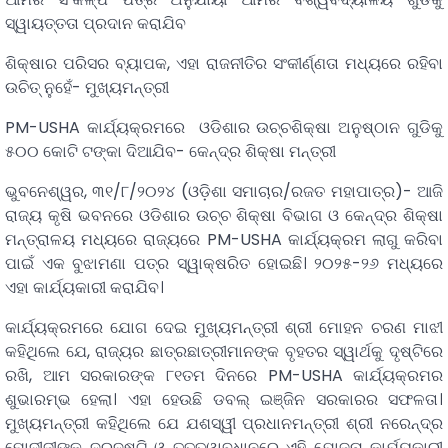
ସ୍ୱାୟତ୍ତତା ପ୍ରଦାନ କରାଯିବ
ଶିକ୍ଷାର ପରିସର ବ୍ୟାପକ, ଏହା ରାଜନୀତିର ସଂକୀର୍ଣ୍ଣତା ମଧ୍ୟରେ ରହିବା
ଉଚିତ୍ ନୁହେଁ- ମୁଖ୍ୟମନ୍ତ୍ରୀ
PM-USHA କାର୍ଯ୍ୟକ୍ରମରେ ଓଡିଶାର ଉଚ୍ଚଶିକ୍ଷା ଅନୁଷ୍ଠାନ ଗୁଡିକୁ
୫୦୦ କୋଟି ଟଙ୍କା ଦିଆଯିବ- କେନ୍ଦ୍ର ଶିକ୍ଷା ମନ୍ତ୍ରୀ
ଭୁବନେଶ୍ୱର, ୩୧/୮/୨୦୨୪ (ଓଡ଼ିଶା ସମାଚାର/ରଜତ ମହାପାତ୍ର)- ଆଜି
ରାଜ୍ୟ କୃଷି ଭବନରେ ଓଡିଶାର ଉଚ୍ଚ ଶିକ୍ଷା ବିଭାଗ ଓ କେନ୍ଦ୍ର ଶିକ୍ଷା
ମନ୍ତ୍ରାଳୟ ମଧ୍ୟରେ ରାଜ୍ୟରେ PM-USHA କାର୍ଯ୍ୟକ୍ରମ ଲାଗୁ କରିବା
ପାଇଁ ଏକ ବୁଝାମଣା ପତ୍ର ସ୍ୱାକ୍ଷରିତ ହୋଇଛି। ୨୦୨୫-୨୬ ମଧ୍ୟରେ
ଏହା କାର୍ଯ୍ୟକାରୀ କରାଯିବ।
କାର୍ଯ୍ୟକ୍ରମରେ ଯୋଗ ଦେଇ ମୁଖ୍ୟମନ୍ତ୍ରୀ ଶ୍ରୀ ମୋହନ ଚରଣ ମାଝୀ
କହିଥିଲେ ଯେ, ରାଜ୍ୟର ଛାତ୍ରଛାତ୍ରୀମାନଙ୍କ ବୃହତର ସ୍ୱାର୍ଥକୁ ଦୃଷ୍ଟିରେ
ରଖି, ଆମ ସରକାରଙ୍କ ୮୧ତମ ଦିନରେ PM-USHA କାର୍ଯ୍ୟକ୍ରମର
ଶୁଭାରମ୍ଭ ହେଲା। ଏହା ହେଉଛି ଡବଲ୍ ଇଞ୍ଜିନ ସରକାରର ସଫଳତା।
ମୁଖ୍ୟମନ୍ତ୍ରୀ କହିଥିଲେ ଯେ ଯଶସ୍ୱୀ ପ୍ରଧାନମନ୍ତ୍ରୀ ଶ୍ରୀ ନରେନ୍ଦ୍ର
ମୋଦୀଜୀଙ୍କ ଦୂରଦୃଷ୍ଟି ଓ ତତ୍ତ୍ୱାବଧାନରେ ଏହି ଯୋଜନା କାର୍ଯ୍ୟକାରୀ