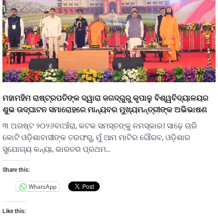
ମହାମହିମ ରାଷ୍ଟ୍ରପତିଙ୍କ ଦ୍ୱାରା ଜଗଦ୍‌ଗୁରୁ କୃପାଳୁ ବିଶ୍ୱବିଦ୍ୟାଳୟର
ଶୁଭ ଉଦ୍‌ଘାଟନ ସମାରୋହରେ ମାନ୍ୟବର ମୁଖ୍ୟମନ୍ତ୍ରୀଙ୍କ ଅଭିଭାଷଣ
୩ ଅଗଷ୍ଟ ୨୦୨୬ବାଆଁରା, କଟକ ସମସ୍ତଙ୍କୁ ନମସ୍କାର। ସାଢ଼େ ଚାରି
କୋଟି ଓଡ଼ିଶାବାସୀଙ୍କ ତରଫରୁ, ମୁଁ ଆମ ମାଟିର ଗୌରବ, ଓଡ଼ିଶାର
ସୁଯୋଗ୍ୟ କନ୍ୟା, ଭାରତର ପ୍ରଥମ…
Share this:
WhatsApp
Like this: