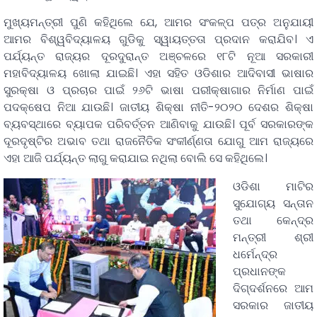
ମୁଖ୍ୟମନ୍ତ୍ରୀ ପୁଣି କହିଥିଲେ ଯେ, ଆମର ସଂକଳ୍ପ ପତ୍ର ଅନୁଯାୟୀ
ଆମର ବିଶ୍ୱବିଦ୍ୟାଳୟ ଗୁଡିକୁ ସ୍ୱାୟତ୍ତତା ପ୍ରଦାନ କରାଯିବ। ଏ
ପର୍ଯ୍ୟନ୍ତ ରାଜ୍ୟର ଦୂରଦୁରାନ୍ତ ଅଞ୍ଚଳରେ ୧୮ଟି ନୂଆ ସରକାରୀ
ମହାବିଦ୍ୟାଳୟ ଖୋଲା ଯାଇଛି। ଏହା ସହିତ ଓଡିଶାର ଆଦିବାସୀ ଭାଷାର
ସୁରକ୍ଷା ଓ ପ୍ରଚାର ପାଇଁ ୨୬ଟି ଭାଷା ପରୀକ୍ଷାଗାର ନିର୍ମାଣ ପାଇଁ
ପଦକ୍ଷେପ ନିଆ ଯାଉଛି। ଜାତୀୟ ଶିକ୍ଷା ନୀତି-୨୦୨୦ ଦେଶର ଶିକ୍ଷା
ବ୍ୟବସ୍ଥାରେ ବ୍ୟାପକ ପରିବର୍ତ୍ତନ ଆଣିବାକୁ ଯାଉଛି। ପୂର୍ବ ସରକାରଙ୍କ
ଦୂରଦୃଷ୍ଟିର ଅଭାବ ତଥା ରାଜନୈତିକ ସଂକୀର୍ଣ୍ଣତା ଯୋଗୁ ଆମ ରାଜ୍ୟରେ
ଏହା ଆଜି ପର୍ଯ୍ୟନ୍ତ ଲାଗୁ କରାଯାଇ ନଥିଲା ବୋଲି ସେ କହିଥିଲେ।
ଓଡିଶା ମାଟିର
ସୁଯୋଗ୍ୟ ସନ୍ତାନ
ତଥା କେନ୍ଦ୍ର
ମନ୍ତ୍ରୀ ଶ୍ରୀ
ଧର୍ମେନ୍ଦ୍ର
ପ୍ରଧାନଙ୍କ
ଦିଗ୍‌ଦର୍ଶନରେ ଆମ
ସରକାର ଜାତୀୟ