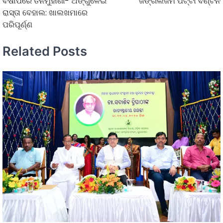
ବର୍ଷାପରେ ତିନିମୁହାଣୀ- ଅଙ୍ଗୁଳେଇ
ଜଙ୍ଗଲଜମି ପଟ୍ଟା ବଣ୍ଟନ
ରାସ୍ତା ବେହାଲ: ଖାଲଖମାରେ
ପରିପୂର୍ଣ୍ଣ
Related Posts