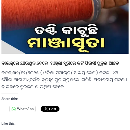
ବାଇକ୍‌ରେ ଯାଉଥିବାବେଳେ ମାଞ୍ଜା ସୂତାରେ କଟି ପିଉସୀ ପୁତୁରା ଆହତ
କଟକ,୩୧/୧୨/୨୦୨୫ ( ଓଡିଶା ସମାଚାର/ ଅଭୟ ଜେନା) କଟକ ୪୨
ମୌଜା ଥାନା ଅନ୍ତର୍ଗତ ବ୍ରହ୍ମପୁର ଗ୍ରାମରେ ଘଟିଛି ଅଭାବନୀୟ ଘଟଣା।
ବାଇକରେ ଦୁଇଜଣ ଯାଉଥିବା ବେଳେ…
Share this:
WhatsApp
Like this: