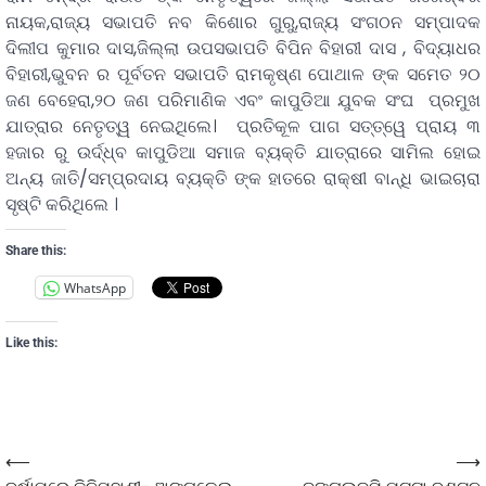
ନାୟକ,ରାଜ୍ୟ ସଭାପତି ନବ କିଶୋର ଗୁରୁ,ରାଜ୍ୟ ସଂଗଠନ ସମ୍ପାଦକ
ଦିଲୀପ କୁମାର ଦାସ,ଜିଲ୍ଲା ଉପସଭାପତି ବିପିନ ବିହାରୀ ଦାସ , ବିଦ୍ୟାଧର
ବିହାରୀ,ଭୁବନ ର ପୂର୍ବତନ ସଭାପତି ରାମକୃଷ୍ଣ ପୋଥାଳ ଙ୍କ ସମେତ ୨୦
ଜଣ ବେହେରା,୨୦ ଜଣ ପରିମାଣିକ ଏବଂ କାପୁଡିଆ ଯୁବକ ସଂଘ ପ୍ରମୁଖ
ଯାତ୍ରାର ନେତୃତ୍ୱ ନେଇଥିଲେ। ପ୍ରତିକୂଳ ପାଗ ସତ୍ତ୍ୱେ ପ୍ରାୟ ୩
ହଜାର ରୁ ଉର୍ଦ୍ଧ୍ବ କାପୁଡିଆ ସମାଜ ବ୍ୟକ୍ତି ଯାତ୍ରାରେ ସାମିଲ ହୋଇ
ଅନ୍ୟ ଜାତି/ସମ୍ପ୍ରଦାୟ ବ୍ୟକ୍ତି ଙ୍କ ହାତରେ ରାକ୍ଷୀ ବାନ୍ଧି ଭାଇଚାରା
ସୃଷ୍ଟି କରିଥିଲେ ।
Share this:
WhatsApp
Like this:
⟵
⟶