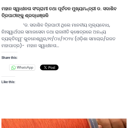
ମହାନ ସ୍ୱାଧୀନତା ସଂଗ୍ରାମୀ ତଥା ପୂର୍ବତନ ମୁଖ୍ୟମନ୍ତ୍ରୀ ଡ. ସଦାଶିବ
ତି୍ରପାଠୀଙ୍କୁ ଶ୍ରଦ୍ଧାଞ୍ଜଳି
‘ଡ. ସଦାଶିବ ତି୍ରପାଠୀ ଥିଲେ ମାନବୀୟ ମୂଲ୍ୟବୋଧ,
ନିଃସ୍ୱାର୍ଥପର ସମାଜସେବା ତଥା ରାଜନୀତି କ୍ଷେତ୍ରରେ ଅନନ୍ୟ
ବ୍ୟକ୍ତିତ୍ୱ’ ଭୁବନେଶ୍ୱର,୨୧/୦୪/୨୦୨୪ (ଓଡ଼ିଶା ସମାଚାର/ରଜତ
ମହାପାତ୍ର)- ମହାନ ସ୍ୱାଧୀନତା…
Share this:
WhatsApp
Like this: