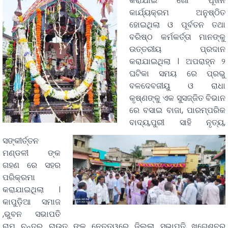
କରାଯାଇ ଗୋ ପୂଜନ
କାର୍ଯ୍ୟକ୍ରମ ଅନୁଷ୍ଠିତ
ହୋଇଥିଲା ଓ ପୂର୍ବତନ ତଥା
ବରିଷ୍ଠ କର୍ମକର୍ତ୍ତା ମାନଙ୍କୁ
ଉତ୍ତରୀୟ ପ୍ରଦାନ
କରାଯାଇଥିଲା । ଅପରାହ୍ନ ୨
ଘଟିକା ସମୟ ରେ ପ୍ରଭୁ
ବଳଦେବଜୀୟୁ ଓ ରାଧା
କୃଷ୍ଣଙ୍କୁ ଏକ ସୁସଜ୍ଜିତ ବିଭାନ
ରେ ବସାଇ ବାଜା, ପାରମ୍ପରିକ
ବାଦ୍ୟ,ପୁରୀ ସାହି ନୃତ୍ୟ,
ସଙ୍କୀର୍ତ୍ତନ
ମଣ୍ଡଳୀ ଙ୍କ
ଗହଣ ରେ ସହର
ପରିକ୍ରମା
କରାଯାଇଥିଲା ।
କାପୁଡ଼ିଆ ସମାଜ
,ଭୁବନ ସଭାପତି
ରାମ ଚନ୍ଦ୍ର ରାଉତ ଙ୍କ ନେତୃତ୍ୱରେ ଜିଲ୍ଲା ସଭାପତି ଖଗେଶ୍ବର