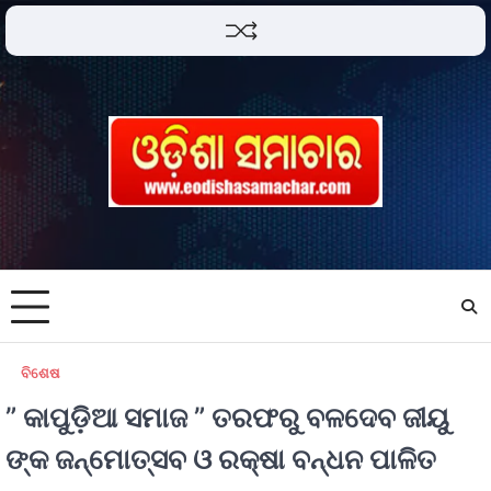
ବିଶେଷ
” କାପୁଡ଼ିଆ ସମାଜ ” ତରଫରୁ ବଳଦେବ ଜୀୟୁ
ଙ୍କ ଜନ୍ମୋତ୍ସବ ଓ ରକ୍ଷା ବନ୍ଧନ ପାଳିତ