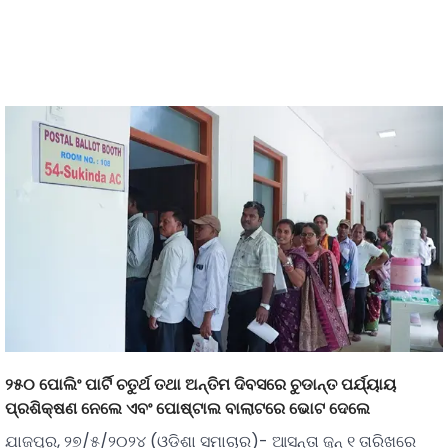
୨୫୦ ପୋଲିଂ ପାର୍ଟି ଚତୁର୍ଥ ତଥା ଅନ୍ତିମ ଦିବସରେ ଚୁଡାନ୍ତ ପର୍ଯ୍ୟାୟ
ପ୍ରଶିକ୍ଷଣ ନେଲେ ଏବଂ ପୋଷ୍ଟାଲ ବାଲାଟରେ ଭୋଟ ଦେଲେ
ଯାଜପୁର, ୨୭/୫/୨୦୨୪ (ଓଡ଼ିଶା ସମାଚାର)- ଆସନ୍ତା ଜୁନ୍ ୧ ତାରିଖରେ