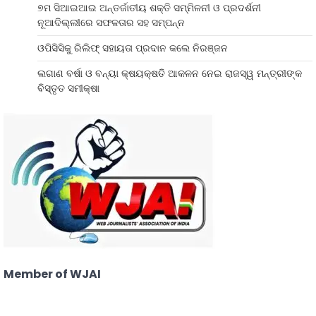
୭ମ ସିଆଇଆଇ ଅନ୍ତର୍ଜାତୀୟ ଶକ୍ତି ସମ୍ମିଳନୀ ଓ ପ୍ରଦର୍ଶନୀ
ନୂଆଦିଲ୍ଲୀରେ ସଫଳତାର ସହ ସମ୍ପନ୍ନ
ଓପିସିସିକୁ ରିଲିଫ୍ ସହାୟତା ପ୍ରଦାନ କଲେ ନିରଞ୍ଜନ
ଲଗାଣ ବର୍ଷା ଓ ବନ୍ୟା କ୍ଷୟକ୍ଷତି ଆକଳନ ନେଇ ରାଜସ୍ୱ ମନ୍ତ୍ରୀଙ୍କ
ବିସ୍ତୃତ ସମୀକ୍ଷା
Member of WJAI