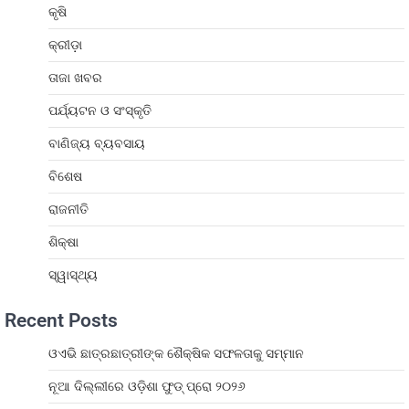
କୃଷି
କ୍ରୀଡ଼ା
ତାଜା ଖବର
ପର୍ଯ୍ୟଟନ ଓ ସଂସ୍କୃତି
ବାଣିଜ୍ୟ ବ୍ୟବସାୟ
ବିଶେଷ
ରାଜନୀତି
ଶିକ୍ଷା
ସ୍ୱାସ୍ଥ୍ୟ
Recent Posts
ଓଏଭି ଛାତ୍ରଛାତ୍ରୀଙ୍କ ଶୈକ୍ଷିକ ସଫଳତାକୁ ସମ୍ମାନ
ନୂଆ ଦିଲ୍ଲୀରେ ଓଡ଼ିଶା ଫୁଡ୍ ପ୍ରୋ ୨୦୨୬