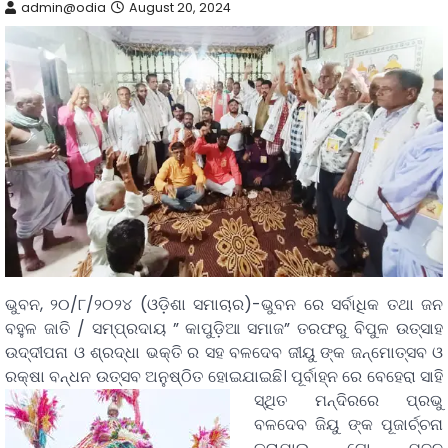
admin@odia
August 20, 2024
ଭୁବନ, ୨୦/୮/୨୦୨୪ (ଓଡ଼ିଶା ସମାଚାର)-ଭୁବନ ରେ ସର୍ବାଧିକ ତଥା ଜନ
ବହୁଳ ଜାତି / ସମ୍ପ୍ରଦାୟ ” କାପୁଡ଼ିଆ ସମାଜ” ତରଫରୁ ବିପୁଳ ଉତ୍ସାହ
ଉଦ୍ଦୀପନା ଓ ଶ୍ରଦ୍ଧା ଭକ୍ତି ର ସହ ବଳଦେବ ଜୀୟୁ ଙ୍କ ଜନ୍ମୋତ୍ସବ ଓ
ରକ୍ଷା ବନ୍ଧନ ଉତ୍ସବ ଅନୁଷ୍ଠିତ ହୋଇଯାଇଛି।
ପୂର୍ବାହ୍ନ ରେ ବେହେରା ସାହି
ସ୍ଥିତ ମନ୍ଦିରରେ ପ୍ରଭୁ
ବଳଦେବ ଜିୟୁ ଙ୍କ ପୂଜାର୍ଚ୍ଚନା