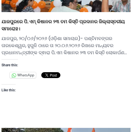
ଯାଜପୁରରେ ପି.ଏମ୍ କିଷାନର ୨୩ ତମ କିସ୍ତି ପ୍ରଦାନର ଜିଲ୍ଲାସ୍ତରୀୟ
ସମାରୋହ।
ଯାଜପୁର, ୨୦/୦୬/୨୦୨୬ (ଓଡ଼ିଶା ସମାଚାର)- ପଶ୍ଚିମବଙ୍ଗର
ତାରକେଶ୍ୱର, ହୁଗୁଳି ଠାରେ ତା ୨୦.୦୬.୨୦୨୬ ରିଖରେ ମାନ୍ୟବର
ପ୍ରଧାନମନ୍ତ୍ରୀଙ୍କ ଦ୍ଵାରା ପି.ଏମ କିଷାନର ୨୩ ତମ କିସ୍ତି ଲୋକାର୍ପଣ…
Share this:
WhatsApp
Like this: