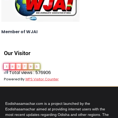
Member of WJAI
Our Visitor
3
0
3
7
9
5
Total views : 576906
Powered By
WPS Visitor Counter
Eodishasamachar.com is a project launched by the
Eodishasamachar aimed at providing internet users with the
most recent updates regarding Odisha and other regions. The