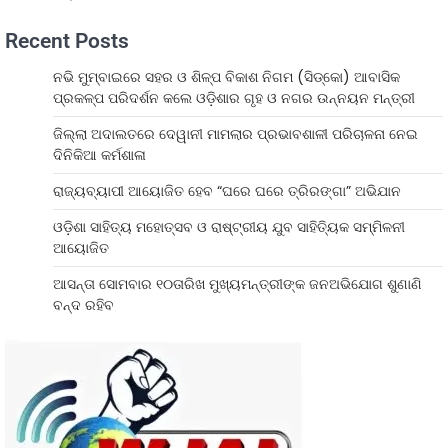
Recent Posts
ନଭି ମୁମ୍ବାଇରେ ସହର ଓ ଶିଳ୍ପ ବିକାଶ ନିଗମ (ସିଡ୍‌କୋ) ଆବାସିକ
ପ୍ରକଳ୍ପ ପରିଦର୍ଶନ କଲେ ଓଡ଼ିଶାର ଗୃହ ଓ ନଗର ଉନ୍ନୟନ ମନ୍ତ୍ରୀ
ଜିଲ୍ଲା ଅଦାଲତରେ ଦେୱାନୀ ମାମଲାର ପ୍ରଭାବଶାଳୀ ପରିଚାଳନା ନେଇ
ଦିନିକିଆ କର୍ମଶାଳା
ରାଜ୍ୟବ୍ୟାପୀ ଆୟୋଜିତ ହେବ “ଘରେ ଘରେ ତ୍ରିରଙ୍ଗା” ଅଭିଯାନ
ଓଡ଼ିଶା ସାହିତ୍ୟ ମହୋତ୍ସବ ଓ ରାଷ୍ଟ୍ରୀୟ ଯୁବ ସାହିତ୍ୟିକ ସମ୍ମିଳନୀ
ଆୟୋଜିତ
ଆସନ୍ତା ସୋମବାର ୧୦ତାରିଖ ମୁଖ୍ୟମନ୍ତ୍ରୀଙ୍କ ଜନଅଭିଯୋଗ ଶୁଣାଣି
ବନ୍ଦ ରହିବ