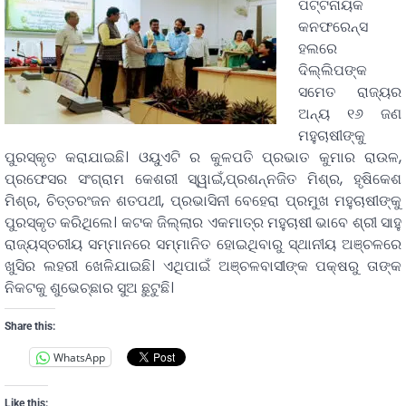
ପଟ୍ଟନାୟକ
କନଫରେନ୍ସ
ହଲରେ
ଦିଲ୍ଲିପଙ୍କ
ସମେତ ରାଜ୍ୟର
ଅନ୍ୟ ୧୬ ଜଣ
ମହୁଚାଷୀଙ୍କୁ
ପୁରସ୍କୃତ କରାଯାଇଛି। ଓୟୁଏଟି ର କୁଳପତି ପ୍ରଭାତ କୁମାର ରାଉଳ,
ପ୍ରଫେସର ସଂଗ୍ରାମ କେଶରୀ ସ୍ୱାଇଁ,ପ୍ରଶନ୍ନଜିତ ମିଶ୍ର, ହୃଷିକେଶ
ମିଶ୍ର, ଚିତ୍ତରଂଜନ ଶତପଥୀ, ପ୍ରଭାସିନୀ ବେହେରା ପ୍ରମୁଖ ମହୁଚାଷୀଙ୍କୁ
ପୁରସ୍କୃତ କରିଥିଲେ। କଟକ ଜିଲ୍ଲାର ଏକମାତ୍ର ମହୁଚାଷୀ ଭାବେ ଶ୍ରୀ ସାହୁ
ରାଜ୍ୟସ୍ତରୀୟ ସମ୍ମାନରେ ସମ୍ମାନିତ ହୋଇଥିବାରୁ ସ୍ଥାନୀୟ ଅଞ୍ଚଳରେ
ଖୁସିର ଲହରୀ ଖେଳିଯାଇଛି। ଏଥିପାଇଁ ଅଞ୍ଚଳବାସୀଙ୍କ ପକ୍ଷରୁ ତାଙ୍କ
ନିକଟକୁ ଶୁଭେଚ୍ଛାର ସୁଅ ଛୁଟୁଛି।
Share this:
WhatsApp
Like this: