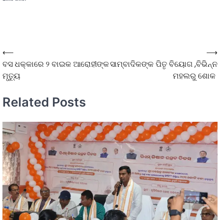
⟵
⟶
ବସ ଧକ୍କାରେ ୨ ବାଇକ ଆରୋହୀଙ୍କ
ସାମ୍ବାଦିକଙ୍କ ପିତୃ ବିୟୋଗ ,ବିଭିନ୍ନ
ମୃତ୍ୟୁ
ମହଲରୁ ଶୋକ
Related Posts