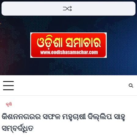
କୃଷି
କିଶନନଗରର ସଫଳ ମହୁଚାଷୀ ଦିଲ୍ଲିପ ସାହୁ
ସମ୍ବର୍ଦ୍ଧିତ