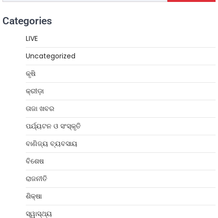
Categories
LIVE
Uncategorized
କୃଷି
କ୍ରୀଡ଼ା
ତାଜା ଖବର
ପର୍ଯ୍ୟଟନ ଓ ସଂସ୍କୃତି
ବାଣିଜ୍ୟ ବ୍ୟବସାୟ
ବିଶେଷ
ରାଜନୀତି
ଶିକ୍ଷା
ସ୍ୱାସ୍ଥ୍ୟ