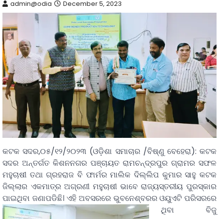
admin@odia
December 5, 2023
କଟକ ସଦର,୦୫/୧୨/୨୦୨୩ (ଓଡ଼ିଶା ସମାଚାର /ବିଷ୍ଣୁ ବେହେରା): କଟକ
ସଦର ଅନ୍ତର୍ଗତ କିଶନନଗର ପଞ୍ଚାୟତ ରାମଚନ୍ଦ୍ରପୁର ଗ୍ରାମର ସଫଳ
ମହୁଚାଷୀ ତଥା ଗ୍ରହରାଜ ବି ଫାର୍ମର ମାଲିକ ଦିଲ୍ଲିପ କୁମାର ସାହୁ କଟକ
ଜିଲ୍ଲାର ଏକମାତ୍ର ଅଗ୍ରଣୀ ମହୁଚାଷୀ ଭାବେ ରାଜ୍ୟସ୍ତରୀୟ ପୁରସ୍କାର
ପାଇଥିବା ଜଣାପଡିଛି।
ଏହି ଅବସରରେ ଭୁବନେଶ୍ବରର ଓୟୁଏଟି ପରିସରରେ
ଥିବା ବିଜୁ