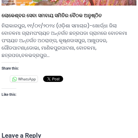
ଲୋକେଶ୍ବର ସେବା ସମବାୟ ସମିତିର ବୈଠକ ଅନୁଷ୍ଠିତ
ନିରାକାରପୁର, ୧୧/୦୧/୨୦୨୪ (ଓଡ଼ିଶା ସମାଚାର)-ଖୋର୍ଦ୍ଧା ଜିଲା
ବୋତଳମା ଗ୍ରାମପଂଚାୟତ ଅନ୍ତର୍ଗତ ଛତ୍ରପଡା ଗ୍ରାମରେ ବୋତଳମା
ପଂଚାୟତ ଅନ୍ତର୍ଗତ ଅଠରାଙ୍ଗ, କୃଷ୍ଣଦାସପୁର, ଆଖୁପଦର,
ଗୌଡପାଟଣା,ଡୋଭା, ମାଣିକପୁରପାଟଣା, ବୋତଳମା,
ଛତ୍ରପଡା,ବଳଭଦ୍ରପୁର…
Share this:
WhatsApp
Like this:
Leave a Reply