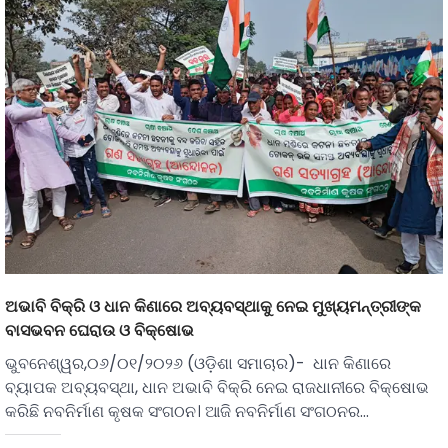
ଅଭାବି ବିକ୍ରି ଓ ଧାନ କିଣାରେ ଅବ୍ୟବସ୍ଥାକୁ ନେଇ ମୁଖ୍ୟମନ୍ତ୍ରୀଙ୍କ
ବାସଭବନ ଘେରାଉ ଓ ବିକ୍ଷୋଭ
ଭୁବନେଶ୍ୱର,୦୬/୦୧/୨୦୨୬ (ଓଡ଼ିଶା ସମାଚାର)- ଧାନ କିଣାରେ
ବ୍ୟାପକ ଅବ୍ୟବସ୍ଥା, ଧାନ ଅଭାବି ବିକ୍ରି ନେଇ ରାଜଧାନୀରେ ବିକ୍ଷୋଭ
କରିଛି ନବନିର୍ମାଣ କୃଷକ ସଂଗଠନ। ଆଜି ନବନିର୍ମାଣ ସଂଗଠନର…