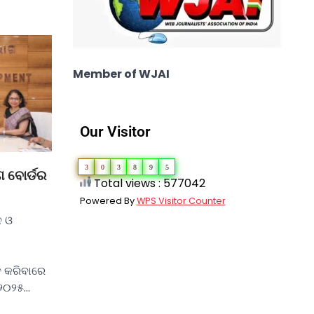
Member of WJAI
Our Visitor
3
0
3
8
9
5
ଣ ବୋର୍ଡର
Total views : 577042
Powered By
WPS Visitor Counter
 ଓ
ଡା –
ଢ କରିବାରେ
୨୦୨୫…