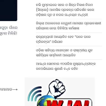
ନଭି ମୁମ୍ବାଇରେ ସହର ଓ ଶିଳ୍ପ ବିକାଶ ନିଗମ
(ସିଡ୍‌କୋ) ଆବାସିକ ପ୍ରକଳ୍ପ ପରିଦର୍ଶନ କଲେ
ଓଡ଼ିଶାର ଗୃହ ଓ ନଗର ଉନ୍ନୟନ ମନ୍ତ୍ରୀ
ଜିଲ୍ଲା ଅଦାଲତରେ ଦେୱାନୀ ମାମଲାର ପ୍ରଭାବଶାଳୀ
ୁଡ଼ା ଗାଁରେ
ପରିଚାଳନା ନେଇ ଦିନିକିଆ କର୍ମଶାଳା
ଚନା ମିଳିଛି।
ରାଜ୍ୟବ୍ୟାପୀ ଆୟୋଜିତ ହେବ “ଘରେ ଘରେ
ତ୍ରିରଙ୍ଗା” ଅଭିଯାନ
ଓଡ଼ିଶା ସାହିତ୍ୟ ମହୋତ୍ସବ ଓ ରାଷ୍ଟ୍ରୀୟ ଯୁବ
ସାହିତ୍ୟିକ ସମ୍ମିଳନୀ ଆୟୋଜିତ
ଆସନ୍ତା ସୋମବାର ୧୦ତାରିଖ ମୁଖ୍ୟମନ୍ତ୍ରୀଙ୍କ
ଜନଅଭିଯୋଗ ଶୁଣାଣି ବନ୍ଦ ରହିବ
ୋମାମାଡ
⟶