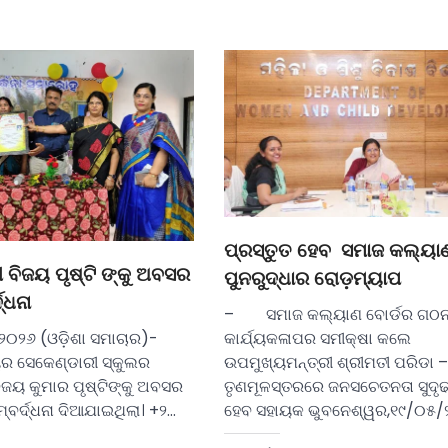
ପ୍ରସ୍ତୁତ ହେବ ସମାଜ କଲ୍ୟା
ୀ ବିଜୟ ପୃଷ୍ଟି ଙ୍କୁ ଅବସର
ପୁନରୁଦ୍ଧାର ରୋଡ଼ମ୍ୟାପ
ଦ୍ଧନା
– ସମାଜ କଲ୍ୟାଣ ବୋର୍ଡର ଗଠନ
୦୨୬ (ଓଡ଼ିଶା ସମାଚାର)-
କାର୍ଯ୍ୟକଳାପର ସମୀକ୍ଷା କଲେ
ୟର ସେକେଣ୍ଡାରୀ ସ୍କୁଲର
ଉପମୁଖ୍ୟମନ୍ତ୍ରୀ ଶ୍ରୀମତୀ ପରି
ିଜୟ କୁମାର ପୃଷ୍ଟିଙ୍କୁ ଅବସର
ତୃଣମୂଳସ୍ତରରେ ଜନସଚେତନତା ସୁଦୃ
୍ବର୍ଦ୍ଧନା ଦିଆଯାଇଥିଲା। +୨…
ହେବ ସହାୟକ ଭୁବନେଶ୍ୱର,୧୯/୦୫/