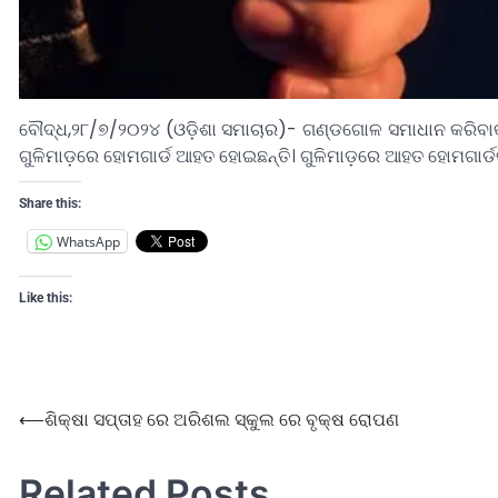
ବୌଦ୍ଧ,୨୮/୭/୨୦୨୪ (ଓଡ଼ିଶା ସମାଚାର)- ଗଣ୍ଡଗୋଳ ସମାଧାନ କରିବାକୁ ଯ
ଗୁଳିମାଡ଼ରେ ହୋମଗାର୍ଡ ଆହତ ହୋଇଛନ୍ତି। ଗୁଳିମାଡ଼ରେ ଆହତ ହୋମଗାର୍ଡଙ୍କୁ
Share this:
WhatsApp
Like this:
⟵
ଶିକ୍ଷା ସପ୍ତାହ ରେ ଅରିଶଲ ସ୍କୁଲ ରେ ବୃକ୍ଷ ରୋପଣ
Related Posts