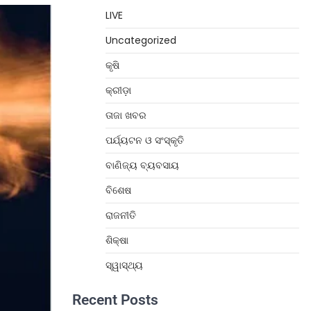
LIVE
Uncategorized
କୃଷି
କ୍ରୀଡ଼ା
ତାଜା ଖବର
ପର୍ଯ୍ୟଟନ ଓ ସଂସ୍କୃତି
ବାଣିଜ୍ୟ ବ୍ୟବସାୟ
ବିଶେଷ
ରାଜନୀତି
ଶିକ୍ଷା
ସ୍ୱାସ୍ଥ୍ୟ
Recent Posts