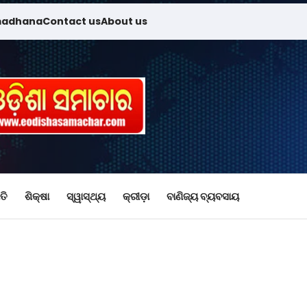
madhana
Contact us
About us
ତି
ଶିକ୍ଷା
ସ୍ୱାସ୍ଥ୍ୟ
କ୍ରୀଡ଼ା
ବାଣିଜ୍ୟ ବ୍ୟବସାୟ