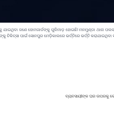
ାଇଥିବା ଜଣେ ହୋମଗାର୍ଡଙ୍କୁ ଗୁଳିମାଡ଼ ହୋଇଛି। ମନମୁଣ୍ଡା ଥାନା ପଲସାଗ
 ଚିକିତ୍ସା ପାଇଁ ସୋନପୁର ମେଡ଼ିକାଲରେ ଭର୍ତ୍ତିରେ ଭର୍ତ୍ତି କରାଯାଇଥିବା ସୂ
ବ୍ୟବସାୟୀଙ୍କ ଘର ଉପରକୁ ବ