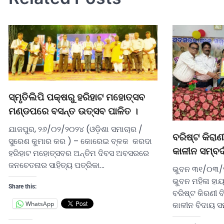
ସ୍ମୃତିଲିପି ପକ୍ଷରୁ ହରିହାଟ ମହୋତ୍ସବ
ମଣ୍ଡପରେ ବସନ୍ତ ଉତ୍ସବ ପାଳିତ ।
ଯାଜପୁର, ୨୬/୦୨/୨୦୨୪ (ଓଡ଼ିଶା ସମାଚାର /
ବରିଷ୍ଟ କିରାଣ
ସୁରେଶ କୁମାର କର ) – କୋରେଇ ବ୍ଳକ କରଦା
କାଳୀନ ସମ୍ବର୍
ହରିହାଟ ମହୋତ୍ସବର ଅନ୍ତିମ ଦିବସ ଅବସରରେ
ଜନଚେତନାର ସାହିତ୍ୟ ପତ୍ରିକା…
ଭୁବନ ୩୧/୦୩/୨
ଭୁବନ ମହିଳା ହା
Share this:
ବରିଷ୍ଟ କିରଣୀ ବ
କାଳୀନ ବିଦାୟ ସମ
WhatsApp