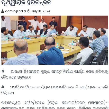
ପୃଥ୍ୱୀରାଜ ହରିଚନ୍ଦନ
admin@odia
July 18, 2024
# ଆସନ୍ତା ଡିସେମ୍ବର ସୁଦ୍ଧା ସମସ୍ତ ନିର୍ମାଣ କାର୍ଯ୍ୟ ଶେଷ କରିବାକୁ
ବୈଠକରେ ପ୍ରସ୍ତାବ
# ପ୍ରତି ୧୫ ଦିନରେ କାର୍ଯ୍ୟର ଅଗ୍ରଗତି ନେଇ ରିପୋର୍ଟ ପ୍ରଦାନ ଲାଗି
ନିର୍ଦ୍ଦେଶ
ଭୁବନେଶ୍ୱର, ୧୮/୭/୨୦୨୪ (ଓଡ଼ିଶା ସମାଚାର/ରଜତ ମହାପାତ୍ର)-
ଶ୍ରୀରାମଚନ୍ଦ୍ର ଭଞ୍ଜ ମେଡ଼ିକାଲର ନୂତନ କୋଠା ନିର୍ମାଣର ଅଗ୍ରଗତି