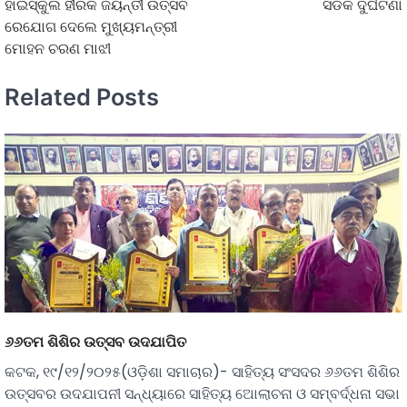
ହାଇସ୍କୁଲ ହୀରକ ଜୟନ୍ତୀ ଉତ୍ସବ
ସଡକ ଦୁର୍ଘଟଣା
ରେଯୋଗ ଦେଲେ ମୁଖ୍ୟମନ୍ତ୍ରୀ
ମୋହନ ଚରଣ ମାଝୀ
Related Posts
୬୬ତମ ଶିଶିର ଉତ୍ସବ ଉଦଯାପିତ
କଟକ, ୧୯/୧୨/୨୦୨୫(ଓଡ଼ିଶା ସମାଚାର)- ସାହିତ୍ୟ ସଂସଦର ୬୬ତମ ଶିଶିର
ଉତ୍ସବର ଉଦଯାପନୀ ସନ୍ଧ୍ୟାରେ ସାହିତ୍ୟ ଅୋଲାଚନା ଓ ସମ୍ବର୍ଦ୍ଧନା ସଭା