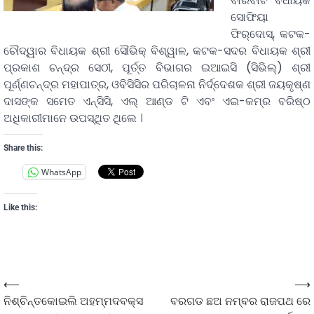
ବାରବାଟି ବିଧାୟକ
ସୋଫିୟା
ଫିର୍‌ଦୋସ୍‌, କଟକ-
ଚୌଦ୍ୱାର ବିଧାୟକ ଶ୍ରୀ ସୌଭିକ୍‌ ବିଶ୍ୱାଳ, କଟକ-ସଦର ବିଧାୟକ ଶ୍ରୀ
ପ୍ରକାଶ ଚନ୍ଦ୍ର ସେଠୀ, ପୂର୍ତ୍ତ ବିଭାଗର ଇଆଇସି (ସିଭିଲ୍‌) ଶ୍ରୀ
ପୂର୍ଣ୍ଣଚନ୍ଦ୍ର ମହାପାତ୍ର, ଓବିସିସିର ପରିଚାଳନା ନିର୍ଦ୍ଦେଶକ ଶ୍ରୀ ଜୟକୃଷ୍ଣ
ଦାସଙ୍କ ସମେତ ଏନ୍‌ସିସି, ଏଲ୍‌ ଆଣ୍ଡ ଟି ଏବଂ ଏଇ-କମ୍‌ର ବରିଷ୍ଠ
ଅଧିକାରୀମାନେ ଉପସ୍ଥିତ ଥିଲେ ।
Share this:
WhatsApp
Like this:
⟵
⟶
ନିଶ୍ଚିନ୍ତକୋଇଲି ଅହମ୍ମଦବକ୍ସ
ବରଗଡ ଛଅ ନମ୍ବର ରାଜପଥ ରେ