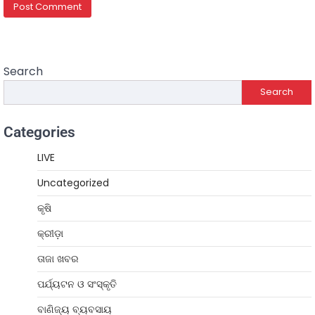
Search
Search
Categories
LIVE
Uncategorized
କୃଷି
କ୍ରୀଡ଼ା
ତାଜା ଖବର
ପର୍ଯ୍ୟଟନ ଓ ସଂସ୍କୃତି
ବାଣିଜ୍ୟ ବ୍ୟବସାୟ