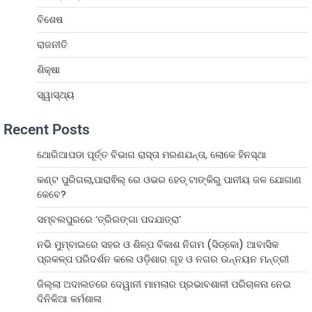
ବିଶେଷ
ରାଜନୀତି
ଶିକ୍ଷା
ସ୍ୱାସ୍ଥ୍ୟ
Recent Posts
ଥୋରିଆପଡା ପୂର୍ତ୍ତ ବିଭାଗ ରାସ୍ତା ମରଣଯନ୍ତା, ଲୋକେ ହିନସ୍ଥା
କଣ୍ଟ ପୁରିଗଲା,ପାରାଵିଲ୍ ରେ ଓଭର ହେଡ୍ ଟାଙ୍କିରୁ ପାନୀୟ ଜଳ ଯୋଗାଣ
କେବେ?
ସମ୍ବଲପୁରରେ ‘ତ୍ରିରଙ୍ଗା ପଦଯାତ୍ରା’
ନଭି ମୁମ୍ବାଇରେ ସହର ଓ ଶିଳ୍ପ ବିକାଶ ନିଗମ (ସିଡ୍‌କୋ) ଆବାସିକ
ପ୍ରକଳ୍ପ ପରିଦର୍ଶନ କଲେ ଓଡ଼ିଶାର ଗୃହ ଓ ନଗର ଉନ୍ନୟନ ମନ୍ତ୍ରୀ
ଜିଲ୍ଲା ଅଦାଲତରେ ଦେୱାନୀ ମାମଲାର ପ୍ରଭାବଶାଳୀ ପରିଚାଳନା ନେଇ
ଦିନିକିଆ କର୍ମଶାଳା