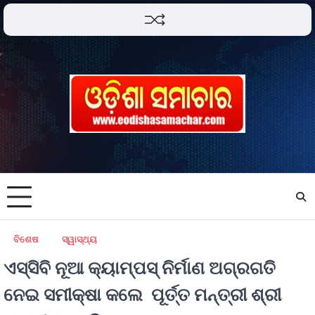
ବିଶେଷ
ସ୍ୱାସ୍ଥ୍ୟ
ଏସ୍‌ସିବି ନୂଆ କ୍ୟାମ୍ପସ୍‌ ନିର୍ମାଣ ଅଗ୍ରଗତି
ନେଇ ସମୀକ୍ଷା କଲେ ପୂର୍ତ୍ତ ମନ୍ତ୍ରୀ ଶ୍ରୀ