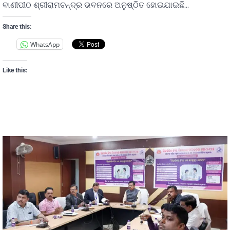
ବାଣୀପୀଠ ଶ୍ରୀରାମଚନ୍ଦ୍ର ଭବନରେ ଅନୁଷ୍ଠିତ ହୋଇଯାଇଛି…
Share this:
WhatsApp
Like this: