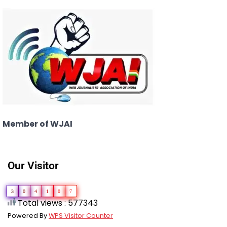
Member of WJAI
Our Visitor
3
0
4
1
0
7
Total views : 577343
Powered By
WPS Visitor Counter