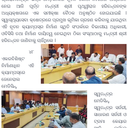
ନେଇ ଆଜି ପୂର୍ତ୍ତ ମନ୍ତ୍ରୀ ଶ୍ରୀ ପୃଥ୍ୱୀରାଜ ହରିଚନ୍ଦନଙ୍କ
ଅଧ୍ୟକ୍ଷତାରେ ଏକ ସମୀକ୍ଷା ବୈଠକ ଅନୁଷ୍ଠିତ ହୋଇଯାଇଛି ।
ସ୍ୱାସ୍ଥ୍ୟସେବା କ୍ଷେତ୍ରରେ ପ୍ରମୁଖ ଭୂମିକା ଗ୍ରହଣ କରିବାକୁ ଯାଉଥିବା
ଏହି ନୂତନ କ୍ୟାମ୍ପସ୍‌ର ନିର୍ମାଣ ସ୍ଥିତି ସଂପର୍କରେ ବିଭାଗୀୟ ଅଧିକାରୀ,
ଓବିସିସି ତଥା ନିର୍ମାଣ ଦାୟିତ୍ୱ ନେଇଥିବା ଠିକା ସଂସ୍ଥାଠାରୁ ମନ୍ତ୍ରୀ ଶ୍ରୀ
ହରିଚନ୍ଦନ ଜାଣିବାକୁ ଚାହିଁଥିଲେ ।
୪୮
ଏକରବିଶିଷ୍ଟ
ନିର୍ମାଣାଧିନ ଏହି
କ୍ୟାମ୍ପସ୍‌ରେ
ଜେନେରାଲ
ମେଡିସିନ୍‌,
ସ୍ୱତନ୍ତ୍ର
ମେଡିସିନ୍‌,
ସ୍ୱତନ୍ତ୍ର ସର୍ଜରୀ,
ସାଧାରଣ ସର୍ଜରୀ ଓ
ଟ୍ରମା କେୟାର