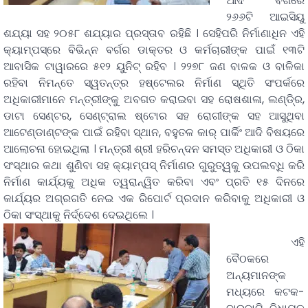
ଆଦି ବର୍ଗରେ
୨୬୬ଟି ଆଇସିୟୁ
ଶଯ୍ୟା ସହ ୨୦୫୮ ଶଯ୍ୟାର ପ୍ରସ୍ତାବ ରହିଛି । ସେହିପରି ନିର୍ମାଣାଧିନ ଏହି
କ୍ୟାମ୍ପସ୍‌ରେ ବିଭିନ୍ନ ବର୍ଗର ଡାକ୍ତର ଓ କର୍ମଚାରୀଙ୍କ ପାଇଁ ୧୩ଟି
ଆବାସିକ ଟାୱାରରେ ୫୧୨ ୟୁନିଟ୍‌ ରହିବ । ୨୨୭୮ ଜଣ ବାଳକ ଓ ବାଳିକା
ରହିବା ନିମନ୍ତେ ସ୍ୱତନ୍ତ୍ର ହଷ୍ଟେଲର ନିର୍ମାଣ ସ୍ଥିତି ସଂପର୍କରେ
ଅଧିକାରୀମାନେ ମନ୍ତ୍ରୀଙ୍କୁ ଅବଗତ କରାଇବା ସହ ରୋଷଶାଳା, ଲଣ୍ଡି୍ର,
ଡାଟା ସେଣ୍ଟର, ସେଣ୍ଟ୍ରାଲ ଷ୍ଟୋର ସହ ରୋଗୀଙ୍କ ସହ ଆସୁଥିବା
ଆଟେଣ୍ଡାଣ୍ଟଙ୍କ ପାଇଁ ରହିବା ସ୍ଥାନ, ବହୁତଳ କାର୍‌ ପାର୍କିଂ ଆଦି ବିଷୟରେ
ଆଲୋଚନା ହୋଇଥିଲା । ମନ୍ତ୍ରୀ ଶ୍ରୀ ହରିଚନ୍ଦନ ସମସ୍ତ ଅଧିକାରୀ ଓ ଠିକା
ସଂସ୍ଥାର କଥା ଶୁଣିବା ସହ କ୍ୟାମ୍ପସ୍‌ ନିର୍ମାଣର ଗୁରୁତ୍ୱକୁ ଉପଲବ୍ଧି କରି
ନିର୍ମାଣ କାର୍ଯ୍ୟକୁ ଅଧିକ ତ୍ୱରାନ୍ୱିତ କରିବା ଏବଂ ପ୍ରତି ୧୫ ଦିନରେ
କାର୍ଯ୍ୟର ଅଗ୍ରଗତି ନେଇ ଏକ ରିପୋର୍ଟ ପ୍ରଦାନ କରିବାକୁ ଅଧିକାରୀ ଓ
ଠିକା ସଂସ୍ଥାକୁ ନିର୍ଦ୍ଦେଶ ଦେଇଥିଲେ ।
ଏହି
ବୈଠକରେ
ଅନ୍ୟମାନଙ୍କ
ମଧ୍ୟରେ କଟକ-