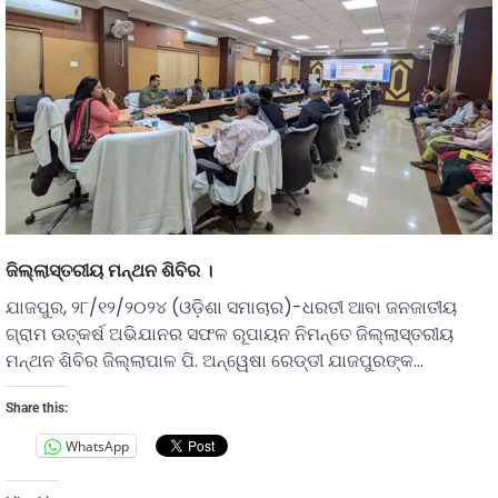
ଜିଲ୍ଲାସ୍ତରୀୟ ମନ୍ଥନ ଶିବିର ।
ଯାଜପୁର, ୨୮/୧୨/୨୦୨୪ (ଓଡ଼ିଶା ସମାଚାର)-ଧରତୀ ଆବା ଜନଜାତୀୟ
ଗ୍ରାମ ଉତ୍କର୍ଷ ଅଭିଯାନର ସଫଳ ରୂପାୟନ ନିମନ୍ତେ ଜିଲ୍ଲାସ୍ତରୀୟ
ମନ୍ଥନ ଶିବିର ଜିଲ୍ଲାପାଳ ପି. ଅନ୍ୱେଷା ରେଡ୍ଡୀ ଯାଜପୁରଙ୍କ…
Share this:
WhatsApp