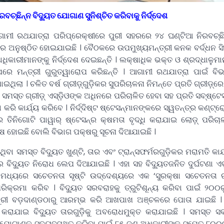
୍ଛିନ୍ନ ବିଦୁ୍ୟତ ଯୋଗାଣ ସୁନିଶ୍ଚିତ କରିବାକୁ ନିର୍ଦ୍ଦେଶ
ୀ ରଥଯାତ୍ରା ପରିପ୍ରେକ୍ଷୀରେ ପୁରୀ ସହରରେ ୨୪ ଘଣ୍ଟିଆ ନିରବଚ୍ଛିନ
ରେ ଅନୁଷ୍ଠିତ ହୋଇଯାଇଛି । ବୈଠକରେ ଉପମୁଖ୍ୟମନ୍ତ୍ରୀ କନକ ବର୍ଦ୍ଧନ ସି
ଧିକାରୀମାନଙ୍କୁ ନିର୍ଦ୍ଦେଶ ଦେଇଛନ୍ତି । ଲକ୍ଷାଧିକ ଭକ୍ତ ଓ ଶ୍ରଦ୍ଧାଳୁମା
େ ମନ୍ତ୍ରୀ ଗୁରୁତ୍ୱାରୋପ କରିଛନ୍ତି । ଆଗାମୀ ରଥଯାତ୍ରା ପାଇଁ ବି
ଲା । ଚଳିତ ବର୍ଷ ଗ୍ରୀଡ଼୍‌ଗୁଡ଼ିକର ସୁପରିଚାଳନା ନିମନ୍ତେ ପ୍ରତି ଗ୍ରୀଡ଼୍‌
ସମସ୍ତ ଗ୍ରୀଡ଼୍‌ ଏସ୍‌ଡ଼ିଓଙ୍କ ଅଧିନରେ ପରିଚାଳିତ ହେବା ସହ ପ୍ରତି ସବ୍‌ଷ୍ଟେ
ି କାର୍ଯ୍ୟ କରିବେ । ନିର୍ଦ୍ଦିଷ୍ଟ ଷ୍ଟେସନ୍‌ମାନଙ୍କରେ ସ୍ୱତନ୍ତ୍ର କଣ୍ଟ୍ର
ତିନିଗୋଟି ପାୱାର୍‌ ଷ୍ଟେସନ୍‌ର କ୍ଷମତା ବୃଦ୍ଧି କରାଯାଇ ଲୋଡ଼୍‌ ପରିଚା
ଷ ହୋଇଛି ବୋଲି ବିଭାଗ ପକ୍ଷରୁ ସୂଚନା ଦିଆଯାଇଛି ।
୍ତ ବିଦୁ୍ୟତ ଖୁଣ୍ଟି, ତାର ଏବଂ ଟ୍ରାନ୍ସଫର୍ମରଗୁଡ଼ିକର ମରାମତି କାର୍ଯ୍ୟ
 ବିଦୁ୍ୟତ ନିରୋଧ ଲେପ ଦିଆଯାଇଛି । ଏହା ସହ ବିଦୁ୍ୟତଜନିତ ଦୁର୍ଘଟଣା ଏ
ମଧ୍ୟରେ ସଚେତନତା ସୃଷ୍ଟି ଉଦ୍ଦେଶ୍ୟରେ ଏକ ‘ସୁରକ୍ଷା ସଚେତନତା
ପରିକ୍ରମା କରିବ । ବିଦୁ୍ୟତ ସରବରାହକୁ ତ୍ରୁଟିଶୂନ୍ୟ କରିବା ପାଇଁ ୨୦୦ର
ି ପୁରୀ ବଡ଼ଦାଣ୍ଡଠାରୁ ଆରମ୍ଭ କରି ଆଖପାଖ ଅଞ୍ଚଳରେ ପୋତା ଯାଇଛି 
ରାଯାଇ ବିଦୁ୍ୟତ ତାରଗୁଡ଼ିକୁ ଅବରୋଧମୁକ୍ତ କରାଯାଇଛି । ସମସ୍ତ ସବ୍‌
ତ ଯୋଗାଣକୁ ସୁବ୍ୟବସ୍ଥିତ କରିବା ପାଇଁ ୮୫ ଜଣ ଅଧିକାରୀଙ୍କ ସମେତ ୮୦୦ର