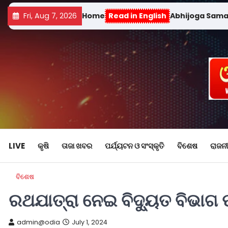
Fri, Aug 7, 2026
Home
Read in English
Abhijoga Sam
LIVE
କୃଷି
ତାଜା ଖବର
ପର୍ଯ୍ୟଟନ ଓ ସଂସ୍କୃତି
ବିଶେଷ
ରାଜନୀ
ବିଶେଷ
ରଥଯାତ୍ରା ନେଇ ବିଦୁ୍ୟତ ବିଭାଗ ପ
admin@odia
July 1, 2024