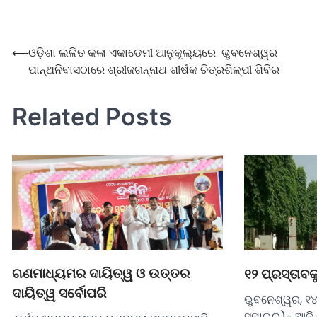
⟵
ଓଡ଼ିଶା ଲଳିତ କଳା ଏକାଡେମୀ ଆନୁକୂଲ୍ୟରେ ଭୁବନେଶ୍ୱର
ପାନ୍ଥନିବାସଠାରେ ଶ୍ରୀଜଗନ୍ନାଥ ଶୀର୍ଷକ ଚିତ୍ରଶିଳ୍ପୀ ଶିବିର
Related Posts
ଗଣମାଧ୍ୟମର ଦାୟିତ୍ୱ ଓ ଉତ୍ତର
୧୨ ପ୍ରସ୍ତାବ
ଦାୟିତ୍ୱ ସର୍ବୋପରି
ଭୁବନେଶ୍ୱର, ୧
ସମାଚାର)- ଆଜି 