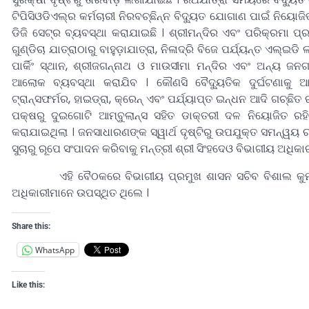
ଟିପିସିଓଡିଏଲ୍‌ର କର୍ମଚାରୀ ନିରବଚ୍ଛିନ୍ନ ବିଦୁ୍ୟତ ଯୋଗାଣ ପାଇଁ ନି
ଡିଜି ସେଟ୍‌ର ବ୍ୟବସ୍ଥା କରାଯାଇଛି । ଶ୍ରୀମନ୍ଦିର ଏବଂ ପରିକ୍ରମା ପ୍
ଗୁଣ୍ଡିଚା ଯାତ୍ରାଠାରୁ ବାହୁଡ଼ାଯାତ୍ରା, ନିଳାଦ୍ରି ବିଜେ ପର୍ଯ୍ୟନ୍ତ ଏଲ୍‌ଇଡ
ପାର୍କିଂ ସ୍ଥାନ, ଶ୍ରୀଜଗନ୍ନାଥ ଓ ମାଉସୀମା ମନ୍ଦିର ଏବଂ ଅନ୍ୟ ଜନଗ
ଆଲୋକ ବ୍ୟବସ୍ଥା କରାଯିବ । କୌଣସି ବୈଦୁ୍ୟତିକ ଦୁର୍ଘଟଣାକୁ 
ଟ୍ରାନ୍ସଫର୍ମର, ହାଇଡ୍ରା, କ୍ରେନ୍‌ ଏବଂ ପର୍ଯ୍ୟାପ୍ତ ଇନ୍ଧନ ଆଦି ଗଚ୍ଛିତ 
ପକ୍ଷରୁ ଦୁଇଗୋଟି ଆମ୍ବୁଲାନ୍ସ ସହିତ ଡାକ୍ତରୀ ଦଳ ନିୟୋଜିତ 
କରାଯାଇଥିଲା । ଜନସାଧାରଣଙ୍କ ସ୍ୱାର୍ଥ ଦୃଷ୍ଟିରୁ ଉପଯୁକ୍ତ ସମନ୍ୱୟ ରକ୍
ସୁଚାରୁ ରୂପେ ସଂପାଦନ କରିବାକୁ ମନ୍ତ୍ରୀ ଶ୍ରୀ ସିଂହଦେଓ ବିଭାଗୀୟ ଅଧିକା
ଏହି ବୈଠକରେ ବିଭାଗୀୟ ପ୍ରମୁଖ ଶାସନ ସଚିବ ବିଶାଲ କୁମାର ଦେ
ଅଧିକାରୀମାନେ ଉପସ୍ଥିତ ଥିଲେ ।
Share this:
WhatsApp
Like this: