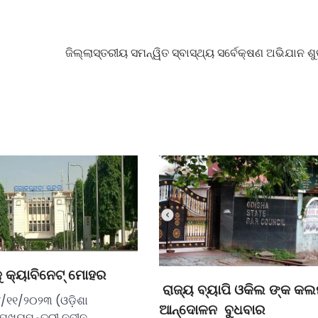
ଜିଲ୍ଲାସ୍ତରୀୟ ସମନ୍ୱିତ ସ୍ବାସ୍ଥ୍ୟ ସର୍ବେକ୍ଷଣ ଅଭିଯାନ ଶ
କୁ କ୍ୟାବିନେଟ୍ ମୋହର
ରାଜ୍ୟ ବ୍ୟାପି ଓକିଲ ଙ୍କ କଲ
୪/୧୧/୨୦୨୩ (ଓଡ଼ିଶା
ଆନ୍ଦୋଳନ ବୁଧବାର
ମୁଖ୍ୟମନ୍ତ୍ରୀ ନବୀନ