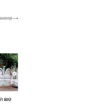
ୁଭାରମ୍ଭ
⟶
ମ ଛାଡ