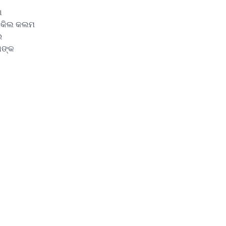
ା
 ଓକିଲ କଲମ
ର
ାଙ୍କ