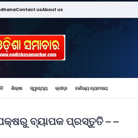
adhana
Contact us
About us
ତି
ଶିକ୍ଷା
ସ୍ୱାସ୍ଥ୍ୟ
କ୍ରୀଡ଼ା
ବାଣିଜ୍ୟ ବ୍ୟବସାୟ
କ୍ଷରୁ ବ୍ୟାପକ ପ୍ରସ୍ତୁତି – –