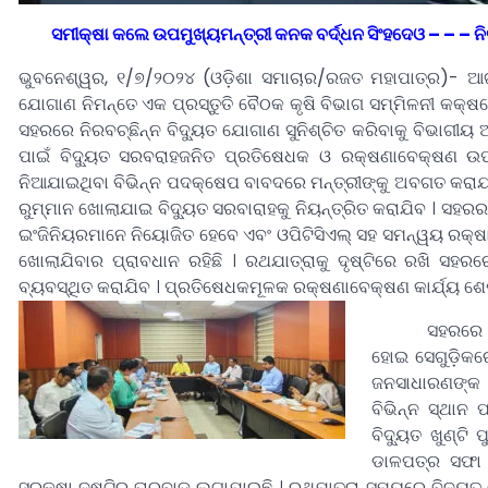
ସମୀକ୍ଷା କଲେ ଉପମୁଖ୍ୟମନ୍ତ୍ରୀ କନକ ବର୍ଦ୍ଧନ ସିଂହଦେଓ – – – ନିରବଚ
ଭୁବନେଶ୍ୱର, ୧/୭/୨୦୨୪ (ଓଡ଼ିଶା ସମାଚାର/ରଜତ ମହାପାତ୍ର)- ଆଗାମ
ଯୋଗାଣ ନିମନ୍ତେ ଏକ ପ୍ରସ୍ତୁତି ବୈଠକ କୃଷି ବିଭାଗ ସମ୍ମିଳନୀ କକ୍ଷ
ସହରରେ ନିରବଚ୍ଛିନ୍ନ ବିଦୁ୍ୟତ ଯୋଗାଣ ସୁନିଶ୍ଚିତ କରିବାକୁ ବିଭାଗୀୟ ଅ
ପାଇଁ ବିଦୁ୍ୟତ ସରବରାହଜନିତ ପ୍ରତିଷେଧକ ଓ ରକ୍ଷଣାବେକ୍ଷଣ ଉପର
ନିଆଯାଇଥିବା ବିଭିନ୍ନ ପଦକ୍ଷେପ ବାବଦରେ ମନ୍ତ୍ରୀଙ୍କୁ ଅବଗତ କରାଯାଇଥି
ରୁମ୍‌ମାନ ଖୋଲାଯାଇ ବିଦୁ୍ୟତ ସରବାରାହକୁ ନିୟନ୍ତ୍ରିତ କରାଯିବ । ସହରର 
ଇଂଜିନିୟରମାନେ ନିୟୋଜିତ ହେବେ ଏବଂ ଓପିଟିସିଏଲ୍‌ ସହ ସମନ୍ୱୟ ରକ୍ଷା କର
ଖୋଲାଯିବାର ପ୍ରାବଧାନ ରହିଛି । ରଥଯାତ୍ରାକୁ ଦୃଷ୍ଟିରେ ରଖି ସହରରେ 
ବ୍ୟବସ୍ଥିତ କରାଯିବ । ପ୍ରତିଷେଧକମୂଳକ ରକ୍ଷଣାବେକ୍ଷଣ କାର୍ଯ୍ୟ ଶେ
ସହରରେ ଥିବା ସମସ
ହୋଇ ସେଗୁଡ଼ିକରେ
ଜନସାଧାରଣଙ୍କ 
ବିଭିନ୍ନ ସ୍ଥାନ 
ବିଦୁ୍ୟତ ଖୁଣ୍ଟ
ଡାଳପତ୍ର ସଫା କ
ସୁରକ୍ଷା ଦୃଷ୍ଟିରୁ ତାରବାଡ଼ ଲଗାଯାଇଛି । ରଥଯାତ୍ରା ସମୟରେ ବିଦୁ୍ୟ