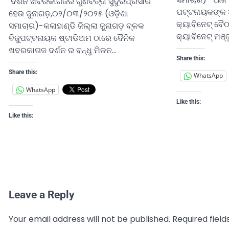
ଦର୍ଶନ ଖବରକାଗଜର ଗୁଣବତ୍ତା ସୁଦୁରପ୍ରସାରି
ପଟ୍ଟନାୟକଙ୍କ ଅ
ହେଉ ଜୁନାଗଡ଼,୦୨/୦୩/୨୦୨୫ (ଓଡ଼ିଶା
କ୍ୟାବିନେଟ୍ ବୈଠ
ସମାଚାର)-କଳାହାଣ୍ଡି ଜିଲ୍ଲା ଜୁନାଗଡ଼ ବ୍ଳକ
କ୍ୟାବିନେଟ୍ ମଞ୍
ବିଜୁପଟ୍ଟନାୟକ ଷ୍ଟାଡିଅମ ଠାରେ ଦୈନିକ
ଖବରକାଗଜ ଦର୍ଶନ ର ବନ୍ଧୁ ମିଳନ…
Share this:
Share this:
WhatsApp
WhatsApp
Like this:
Like this:
Leave a Reply
Your email address will not be published.
Required fiel