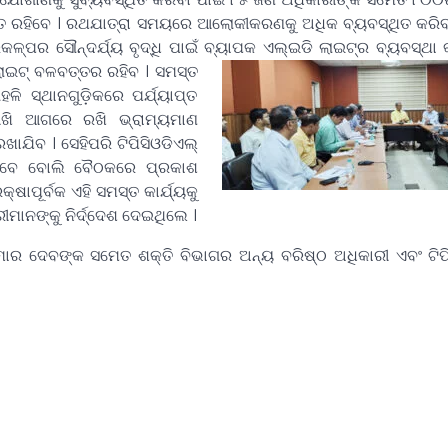
ୟୋଜିତ ରହିବେ । ରଥଯାତ୍ରା ସମୟରେ ଆଲୋକୀକରଣକୁ ଅଧିକ ବ୍ୟବସ୍ଥିତ କରିବା
ରକଳ୍ପର ସୌନ୍ଦର୍ଯ୍ୟ ବୃଦ୍ଧି ପାଇଁ ବ୍ୟାପକ ଏଲ୍‌ଇଡି ଲାଇଟ୍‌ର ବ୍ୟବସ୍ଥା
ି ଲାଇଟ୍‌ ବଳବତ୍ତର ରହିବ ।
ସମସ୍ତ
ହଳି ସ୍ଥାନଗୁଡ଼ିକରେ ପର୍ଯ୍ୟାପ୍ତ
ଆଖି ଆଗରେ ରଖି ଭ୍ରାମ୍ୟମାଣ
ରଖାଯିବ । ସେହିପରି ଟିପିସିଓଡିଏଲ୍‌
ରହିବେ ବୋଲି ବୈଠକରେ ପ୍ରକାଶ
ଷାପୂର୍ବକ ଏହି ସମସ୍ତ କାର୍ଯ୍ୟକୁ
ରୀମାନଙ୍କୁ ନିର୍ଦ୍ଦେଶ ଦେଇଥିଲେ ।
ବଙ୍କ ସମେତ ଶକ୍ତି ବିଭାଗର ଅନ୍ୟ ବରିଷ୍ଠ ଅଧିକାରୀ ଏବଂ ଟିପିସ