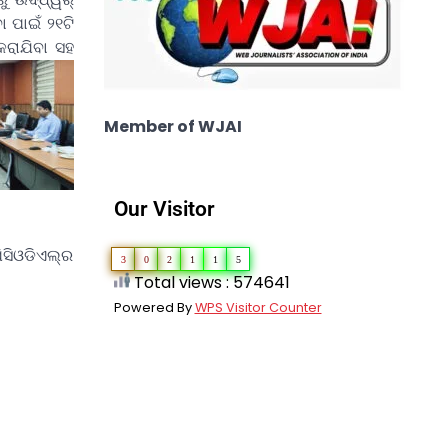
 ପାଇଁ ୨୧ଟି
 କରାଯିବା ସହ
Member of WJAI
Our Visitor
ିଓଡିଏଲ୍‌ର
3
0
2
1
1
5
Total views : 574641
Powered By
WPS Visitor Counter