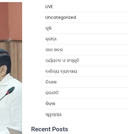
LIVE
Uncategorized
କୃଷି
କ୍ରୀଡ଼ା
ତାଜା ଖବର
ପର୍ଯ୍ୟଟନ ଓ ସଂସ୍କୃତି
ବାଣିଜ୍ୟ ବ୍ୟବସାୟ
ବିଶେଷ
ରାଜନୀତି
ଶିକ୍ଷା
ସ୍ୱାସ୍ଥ୍ୟ
Recent Posts