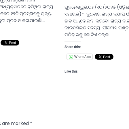
ଧ୍ୟକ୍ଷତାରେ ବସିଥିବା ରାଜ୍ୟ
ଭୁବନେଶ୍ୱର,୦୭/୧୦/୨୦୨୫ (ଓଡ଼ିଶ
କରେ ୧୨ଟି ପ୍ରସ୍ତାବକୁ ରାଜ୍ୟ
ସମାଚାର)- ବୁଧବାର ରାଜ୍ୟ ବ୍ୟାପି
ଜୁରୀ ପ୍ରଦାନ କରାଯାଇଛି।…
ଛାଡ ଆନ୍ଦୋଳନ କରିବେ। ରାଜ୍ୟ ବା
କାଉନସିଲର ସଦସ୍ୟ ପୀତବାସ ପଣ୍ଡ
ପରିବାରକୁ କୋଟିଏ ଟଙ୍କା…
Share this:
WhatsApp
Like this:
ds are marked
*