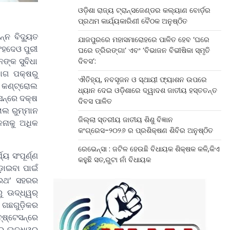
ଓଡ଼ିଶା ରାଜ୍ୟ ଟ୍ରାନ୍ସଜେଣ୍ଡର କଲ୍ୟାଣ ବୋର୍ଡ଼ର
ପ୍ରଥମ କାର୍ଯ୍ୟକାରିଣୀ ବୈଠକ ଅନୁଷ୍ଠିତ
୍ନ ବିଦୁ୍ୟତ
ଯାଜପୁରରେ ମହାସମାରୋହରେ ପାଳିତ ହେବ ‘ଘରେ
ଂହଦେଓ ପୁରୀ
ଘରେ ତ୍ରିରଙ୍ଗା’ ଏବଂ ‘ବିଭାଜନ ବିଭୀଷିକା ସ୍ମୃତି
ନଙ୍କ ସୁବିଧା
ଦିବସ’:
ଭାଗ ପକ୍ଷରୁ
ଐତିହ୍ୟ, ନବସୃଜନ ଓ ସ୍ଥାୟୀ ଫ୍ୟାଶନ ଉପରେ
ରେ କଣ୍ଟ୍ରୋଲ
ଧ୍ୟାନ ଦେଇ ଓଡ଼ିଶାରେ ଦ୍ୱାଦଶ ଜାତୀୟ ହସ୍ତତନ୍ତ
ସନ୍‌ରେ ଦକ୍ଷ
ଦିବସ ପାଳିତ
ୋଲ ରୁମ୍‌ମାନ
ଜିଲ୍ଲା ସ୍ତରୀୟ ଜାତୀୟ ଶିଶୁ ବିଜ୍ଞାନ
ଳନାକୁ ଅଧିକ
କଂଗ୍ରେସ-୨୦୨୬ ର ପ୍ରଶିକ୍ଷଣ ଶିବିର ଅନୁଷ୍ଠିତ
ରେଭେନ୍ସା : ଜଟିଳ ହେଉଛି ବିଧାୟକ ଶିକ୍ଷକ କଳି,କିଏ
 ସଂପୂର୍ଣ୍ଣ
କହୁଛି ସତ,ରୁଟା ନାଁ ବିଧାୟକ
ଡ଼ାଇବା ପାଇଁ
 ରଥ’ ସହରର
ୁ ଊଦ୍ଧ୍ୱର୍
। ଗଛଗୁଡ଼ିକର
ଷ୍ଟେସନ୍‌ରେ
ୁ ଊଦ୍ଧ୍ୱର୍