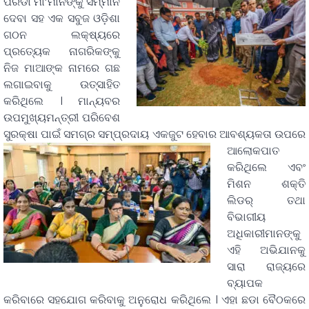
ପରିଡା ମା’ମାନଙ୍କୁ ସମ୍ମାନ
ଦେବା ସହ ଏକ ସବୁଜ ଓଡ଼ିଶା
ଗଠନ ଲକ୍ଷ୍ୟରେ
ପ୍ରତ୍ୟେକ ନାଗରିକଙ୍କୁ
ନିଜ ମାଆଙ୍କ ନାମରେ ଗଛ
ଲଗାଇବାକୁ ଉତ୍ସାହିତ
କରିଥିଲେ । ମାନ୍ୟବର
ଉପମୁଖ୍ୟମନ୍ତ୍ରୀ ପରିବେଶ
ସୁରକ୍ଷା ପାଇଁ ସମଗ୍ର ସମ୍ପ୍ରଦାୟ ଏକଜୁଟ ହେବାର ଆବଶ୍ୟକତା
ଉପରେ
ଆଲୋକପାତ
କରିଥିଲେ ଏବଂ
ମିଶନ ଶକ୍ତି
ଲିଡର୍‌ ତଥା
ବିଭାଗୀୟ
ଅଧିକାରୀମାନଙ୍କୁ
ଏହି ଅଭିଯାନକୁ
ସାରା ରାଜ୍ୟରେ
ବ୍ୟାପକ
କରିବାରେ ସହଯୋଗ କରିବାକୁ ଅନୁରୋଧ କରିଥିଲେ । ଏହା ଛଡା ବୈଠକରେ