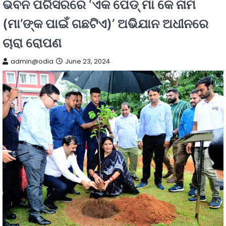
ଭବନ ପରିସରରେ ‘ଏକ ପେଡ୍‌ ମା କେ ନାମ
(ମା’ଙ୍କ ପାଇଁ ଗଛଟିଏ)’ ଅଭିଯାନ ଅଧୀନରେ
ଚାରା ରୋପଣ
admin@odia
June 23, 2024