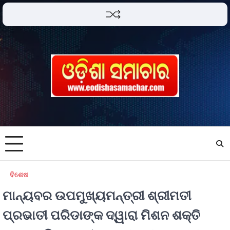
ବିଶେଷ
ମାନ୍ୟବର ଉପମୁଖ୍ୟମନ୍ତ୍ରୀ ଶ୍ରୀମତୀ
ପ୍ରଭାତୀ ପରିଡାଙ୍କ ଦ୍ୱାରା ମିଶନ ଶକ୍ତି