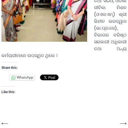
ତଥା ସିଇଓ, ଓଡିଶା
ଜୀବିକା ମିଶନ
(ଓଏଲଏମ୍‌) ଶ୍ରୀ
ଭିନୀତ ଭରଦ୍ୱାଜ
(ଭା.ପ୍ର.ସେ),
ବିଭାଗର ବରିଷ୍ଠ
ସରକାରୀ ଅଧିକାରୀ
ତଥା ଅନ୍ୟ
କର୍ମଚାରୀମାନେ ଉପସ୍ଥିତ ଥିଲେ ।
Share this:
WhatsApp
Like this:
⟵
⟶