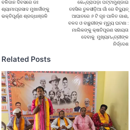
ବଳିଦାନ ଦିବସରେ ଡଃ
କେନ୍ଦ୍ରାପଡ଼ା ପଟ୍ଟାମୁଣ୍ଡାଇ
ଶ୍ୟାମାପ୍ରସାଦ ମୁଖାର୍ଜୀଙ୍କୁ
ତହସିଲ ତୁଳସୀଡ଼ିଆ ଗାଁ ରେ ବିଦ୍ୟୁତ୍
ଭକ୍ତିପୂର୍ଣ୍ଣ ଶ୍ରଦ୍ଧାଞ୍ଜଳି
ଆଘାତରେ ୬ ଟି ଗୃହ ପାଳିତ ଗାଈ,
ବଳଦ ଓ ବାଛୁରୀଙ୍କ ମୃତ୍ୟୁ ଘଟଣା :
ମାଲିକଙ୍କୁ କ୍ଷତିପୂରଣ ସହାୟତା
ଦେବାକୁ ମୁଖ୍ୟମନ୍ତ୍ରୀଙ୍କ
ନିର୍ଦ୍ଦେଶ
Related Posts