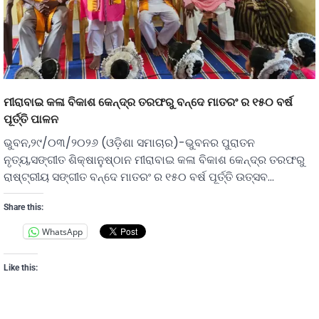
ମୀରାବାଇ କଳା ବିକାଶ କେନ୍ଦ୍ର ତରଫରୁ ବନ୍ଦେ ମାତରଂ ର ୧୫୦ ବର୍ଷ
ପୂର୍ତ୍ତି ପାଳନ
ଭୁବନ,୨୯/୦୩/୨୦୨୬ (ଓଡ଼ିଶା ସମାଚାର)-ଭୁବନର ପୁରାତନ
ନୃତ୍ୟ,ସଙ୍ଗୀତ ଶିକ୍ଷାନୁଷ୍ଠାନ ମୀରାବାଇ କଳା ବିକାଶ କେନ୍ଦ୍ର ତରଫରୁ
ରାଷ୍ଟ୍ରୀୟ ସଙ୍ଗୀତ ବନ୍ଦେ ମାତରଂ ର ୧୫୦ ବର୍ଷ ପୂର୍ତ୍ତି ଉତ୍ସବ…
Share this:
WhatsApp
Like this: