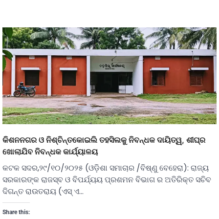
କିଶନନଗର ଓ ନିଶ୍ଚିନ୍ତକୋଇଲି ତହସିଲକୁ ନିବନ୍ଧକ ଦାୟିତ୍ୱ, ଶୀଘ୍ର
ଖୋଲାଯିବ ନିବନ୍ଧକ କାର୍ଯ୍ୟାଳୟ
କଟକ ସଦର,୨୯/୧୦/୨୦୨୫ (ଓଡ଼ିଶା ସମାଚାର /ବିଷ୍ଣୁ ବେହେରା): ରାଜ୍ୟ
ସରକାରଙ୍କ ରାଜସ୍ବ ଓ ବିପର୍ଯ୍ୟୟ ପ୍ରଶମନ ବିଭାଗ ର ଅତିରିକ୍ତ ସଚିବ
ଦିଗନ୍ତ ରାଉତରାୟ (ଏସ୍ ଏ…
Share this: