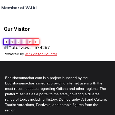
Member of WJAI
Our Visitor
3
0
1
7
9
8
Total views : 574257
Powered By
WPS Visitor Counter
Eodishasamachar.com is a project launched by the
Eodishasamachar aimed at providing internet users with the
most recent updates regarding Odisha and other regions. The
platform serves as a portal to the state, covering a diverse
range of topics including History, Demography, Art and Culture,
Tourist Attractions, Festivals, and notable figures from the
region.