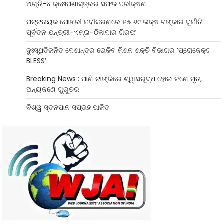
ଅଗ୍ନି-୪ କ୍ଷେପଣାସ୍ତ୍ରର ସଫଳ ପରୀକ୍ଷଣ
ପଟ୍ଟନାୟକ ପୋଖରୀ ନବୀକରଣରେ ୫୫.୬୯ ଲକ୍ଷ ଟଙ୍କାର ଦୁର୍ନୀତି:
ପୂର୍ବତନ ଯନ୍ତ୍ରୀ-ଏମ୍‌ଇ-ଠିକାଦାର ଗିରଫ
ଦୁଃସ୍ଥିତିଜନିତ ଦେଶାନ୍ତର ରୋକିବ ମିଶନ ଶକ୍ତି ବିଭାଗର ‘ପ୍ରୋଜେକ୍ଟ
BLESS’
Breaking News : ପାଣି ଟାଙ୍କିରେ ଶ୍ୱାସରୁଦ୍ଧ ହୋଇ ଜଣେ ମୃତ,
ଅନ୍ୟଜଣେ ଗୁରୁତର
ବିଶ୍ୱ ସ୍ତନପାନ ସପ୍ତାହ ପାଳିତ