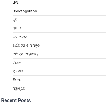
LIVE
Uncategorized
କୃଷି
କ୍ରୀଡ଼ା
ତାଜା ଖବର
ପର୍ଯ୍ୟଟନ ଓ ସଂସ୍କୃତି
ବାଣିଜ୍ୟ ବ୍ୟବସାୟ
ବିଶେଷ
ରାଜନୀତି
ଶିକ୍ଷା
ସ୍ୱାସ୍ଥ୍ୟ
Recent Posts