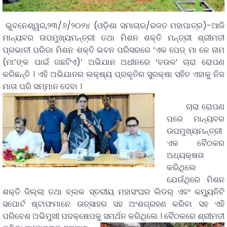
ଭୁବନେଶ୍ୱର,୨୩/୬/୨୦୨୪ (ଓଡ଼ିଶା ସମାଚାର/ରଜତ ମହାପାତ୍ର)-ଆଜି
ମାନ୍ୟବର ଉପମୁଖ୍ୟମନ୍ତ୍ରୀ ତଥା ମିଶନ ଶକ୍ତି ମନ୍ତ୍ରୀ ଶ୍ରୀମତୀ
ପ୍ରଭାତୀ ପରିଡା ମିଶନ ଶକ୍ତି ଭବନ ପରିସରରେ ‘ଏକ ପେଡ୍‌ ମା କେ ନାମ
(ମା’ଙ୍କ ପାଇଁ ଗଛଟିଏ)’ ଅଭିଯାନ ଅଧୀନରେ ‘ବଉଳ’ ଚାରା ରୋପଣ
କରିଛନ୍ତି । ଏହି ଅଭିଯାନର ଲକ୍ଷ୍ୟ ପ୍ରକୃତିର ସୁରକ୍ଷା ସହିତ ଏହାକୁ ନିଜ
ମାତା ପରି ସମ୍ମାନ ଦେବା ।
ଚାରା ରୋପଣ
ପରେ ମାନ୍ୟବର
ଉପମୁଖ୍ୟମନ୍ତ୍ରୀ
ଏକ ବୈଠକର
ଅଧ୍ୟକ୍ଷତା
କରିଥିଲେ
ଯେଉଁଥିରେ ମିଶନ
ଶକ୍ତି ଜିଲ୍ଲା ତଥା ବ୍ଲକ ସ୍ତରୀୟ ମହାସଂଘର ଲିଡର୍‌ ଏବଂ କମୁ୍ୟନିଟି
ସପୋର୍ଟ ଷ୍ଟାଫମାନେ ଉତ୍ସାହର ସହ ଅଂଶଗ୍ରହଣ କରିବା ସହ ଏହି
ପରିବେଶ ଅଭିମୁଖୀ ପଦକ୍ଷେପକୁ ସମର୍ଥନ କରିଥିଲେ ।
ବୈଠକରେ ଶ୍ରୀମତୀ