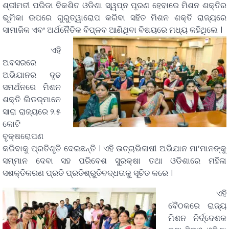
ଶ୍ରୀମତୀ ପରିଡା ବିକଶିତ ଓଡିଶା ସ୍ୱପ୍ନ ପୂରଣ ହେବାରେ ମିଶନ ଶକ୍ତିର
ଭୂମିକା ଉପରେ ଗୁରୁତ୍ୱାରୋପ କରିବା ସହିତ ମିଶନ ଶକ୍ତି ରାଜ୍ୟରେ
ସାମାଜିକ ଏବଂ ଅର୍ଥନୈତିକ ବିପ୍ଳବ ଆଣିଥିବା ବିଷୟରେ ମଧ୍ୟ କହିଥିଲେ ।
ଏହି
ଅବସରରେ
ଅଭିଯାନର ଦୃଢ
ସମର୍ଥନରେ ମିଶନ
ଶକ୍ତି ଲିଡର୍‌ମାନେ
ସାରା ରାଜ୍ୟରେ ୨.୫
କୋଟି
ବୃକ୍ଷରୋପଣ
କରିବାକୁ ପ୍ରତିଶୃତି ଦେଇଛନ୍ତି । ଏହି ଉଚ୍ଚାଭିଳାଷୀ ଅଭିଯାନ ମା’ମାନଙ୍କୁ
ସମ୍ମାନ ଦେବା ସହ ପରିବେଶ ସୁରକ୍ଷା ତଥା ଓଡିଶାରେ ମହିଳା
ସଶକ୍ତିକରଣ ପ୍ରତି ପ୍ରତିଶ୍ରୁତିବଦ୍ଧତାକୁ ସୂଚିତ କରେ ।
ଏହି
ବୈଠକରେ ରାଜ୍ୟ
ମିଶନ ନିର୍ଦ୍ଦେଶକ