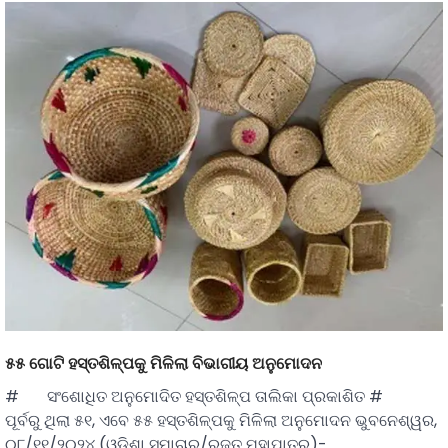
୫୫ ଗୋଟି ହସ୍ତଶିଳ୍ପକୁ ମିଳିଲା ବିଭାଗୀୟ ଅନୁମୋଦନ
# ସଂଶୋଧିତ ଅନୁମୋଦିତ ହସ୍ତଶିଳ୍ପ ତାଲିକା ପ୍ରକାଶିତ #
ପୂର୍ବରୁ ଥିଲା ୫୧, ଏବେ ୫୫ ହସ୍ତଶିଳ୍ପକୁ ମିଳିଲା ଅନୁମୋଦନ ଭୁବନେଶ୍ୱର,
୦୮/୧୧/୨୦୨୪ (ଓଡ଼ିଶା ସମାଚାର/ରଜତ ମହାପାତ୍ର)-…