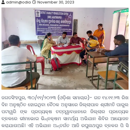
admin@odia
November 30, 2023
ଜଗତସିଂହପୁର, ୩୦/୧୧/୨୦୨୩ (ଓଡ଼ିଶା ସମାଚାର)- ଗତ ୧୪.୧୧.୨୩ ରିଖ
ଦିନ ଅନୁଷ୍ଠିତ ହୋଇଥିବା ବୈଠକ ଅନୁସାରେ ଜିଲ୍ଲାପାଳ ଶ୍ରୀମତି ପାରୁଲ
ପଟାୱରି ଙ୍କ ପ୍ରତ୍ୟକ୍ଷ ତତ୍ତ୍ୱାବଧାନରେ ଜିଲ୍ଲାର ପ୍ରତ୍ୟେକ
ବ୍ଳକରେ ଭୀମଭୋଇ ଭିନ୍ନକ୍ଷମ ସାମର୍ଥ୍ୟ ଅଭିଯାନ ଶିବିର ଆୟୋଜନ
କରାଯାଉଅଛି। ଏହି ଅଭିଯାନ ଅନ୍ତର୍ଗତ ଆଜି ରଘୁନାଥପୁର ବ୍ଳକର ପି ସି