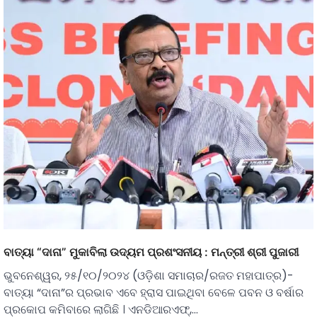
ବାତ୍ୟା “ଦାନା” ମୁକାବିଲା ଉଦ୍ୟମ ପ୍ରଶଂସନୀୟ : ମନ୍ତ୍ରୀ ଶ୍ରୀ ପୁଜାରୀ
ଭୁବନେଶ୍ୱର, ୨୫/୧୦/୨୦୨୪ (ଓଡ଼ିଶା ସମାଚାର/ରଜତ ମହାପାତ୍ର)-
ବାତ୍ୟା “ଦାନା”ର ପ୍ରଭାବ ଏବେ ହ୍ରାସ ପାଇଥିବା ବେଳେ ପବନ ଓ ବର୍ଷାର
ପ୍ରକୋପ କମିବାରେ ଲାଗିଛି । ଏନଡିଆରଏଫ୍,…