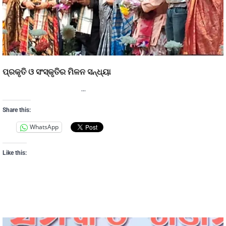
ପ୍ରକୃତି ଓ ସଂସ୍କୃତିର ମିଳନ ସନ୍ଧ୍ୟା
…
Share this:
WhatsApp
Like this: