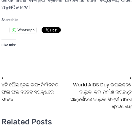
ରେଏହି ଶିବିର ବାଲିକୁଦା ବ୍ଲକର ଆମ୍ବଶାଳ ଉଚ୍ଚ ବିଦ୍ୟାଳୟ ଠାରେ
ଅନୁଷ୍ଠିତ ହେବ।
Share this:
WhatsApp
Like this:
⟵
⟶
୪ଟି ପୌରାଞ୍ଚଳ ଉପ-ନିର୍ବାଚନର
World AIDS Day ଉପଲକ୍ଷେ
ଫଳା ଫଳ ବିଜେଡି ସପକ୍ଷରେ
ବାଲୁକା କଳା ନିର୍ମାଣ କରିଛନ୍ତି
ଯାଇଛି
ଆନ୍ତର୍ଜାତିକ ବାଲୁକା ଶିଳ୍ପୀ ମାନସ
କୁମାର ସାହୁ
Related Posts