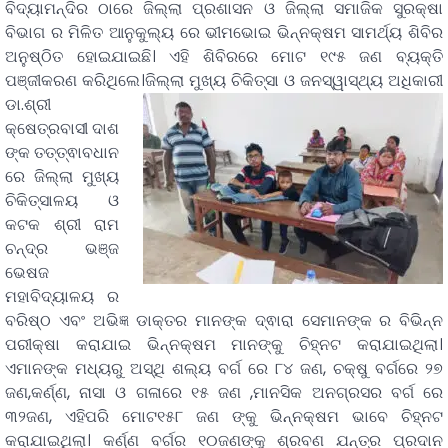
ବିଦ୍ୟାମନ୍ଦିର ଠାରେ ଜିଲ୍ଲା ପ୍ରଶାସନ ଓ ଜିଲ୍ଲା ସମାଜିକ ସୁରକ୍ଷା
ବିଭାଗ ର ମିଳିତ ଆନୁକୁଲ୍ୟ ରେ ଭୀମଭୋଇ ଭିନ୍ନକ୍ଷମ ସାମର୍ଥ୍ୟ ଶିବିର
ଅନୁଷ୍ଠିତ ହୋଇଯାଇଛି। ଏହି ଶିବିରରେ ମୋଟ ୧୯୫ ଜଣ ବ୍ୟକ୍ତି
ପଞ୍ଜୀକରଣ କରିଥିଲେ।ଜିଲ୍ଲା
ମୁଖ୍ୟ ଚିକିତ୍ସା ଓ ଜନସ୍ୱାସ୍ଥ୍ୟ ଅଧିକାରୀ
ଡା.ଶ୍ରୀ
କ୍ଷେତ୍ରବାସୀ ଦାଶ
ଙ୍କ ତତ୍ତ୍ଵାବଧାନ
ରେ ଜିଲ୍ଲା ମୁଖ୍ୟ
ଚିକିତ୍ସାଳୟ ଓ
କଟକ ଶ୍ରୀ ରାମ
ଚନ୍ଦ୍ର ଭଞ୍ଜ
ଭେଷଜ
ମହାବିଦ୍ୟାଳୟ ର
ବରିଷ୍ଠ ଏବଂ ଅଭିଜ୍ଞ ଡାକ୍ତର ମାନଙ୍କ ଦ୍ଵାରା ସେମାନଙ୍କ ର ବିଭିନ୍ନ
ପରୀକ୍ଷା କରାଯାଇ ଭିନ୍ନକ୍ଷମ ମାନଙ୍କୁ ଚିହ୍ନଟ କରାଯାଇଥିଲା।
ଏମାନଙ୍କ ମଧ୍ୟରୁ ଅସ୍ଥି ଶଲ୍ୟ ବର୍ଗ ରେ ୮୪ ଜଣ, ଚକ୍ଷୁ ବର୍ଗରେ ୨୭
ଜଣ,କର୍ଣ୍ଣ, ନାସା ଓ ଗଳାରେ ୧୫ ଜଣ ,ମାନସିକ ଅନଗ୍ରସର ବର୍ଗ ରେ
୩୨ଜଣ, ଏହିପରି ମୋଟ୧୫୮ ଜଣ ଙ୍କୁ ଭିନ୍ନକ୍ଷମ ଭାବେ ଚିହ୍ନଟ
କରାଯାଇଥିଲା। କର୍ଣ୍ଣ ବର୍ଗର ୧୦ଜଣଙ୍କୁ ଶ୍ରବଣ ଯନ୍ତ୍ର ପ୍ରଦାନ