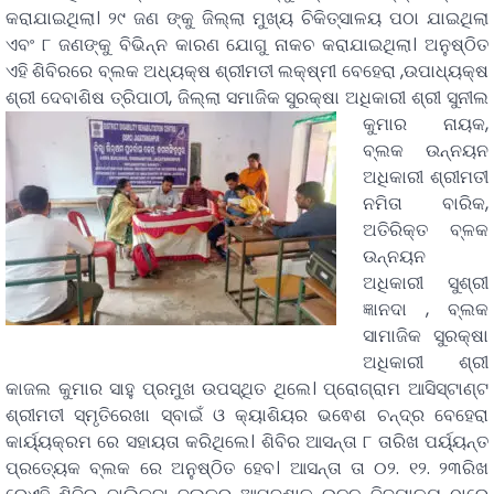
କରାଯାଇଥିଲା। ୨୯ ଜଣ ଙ୍କୁ ଜିଲ୍ଲା ମୁଖ୍ୟ ଚିକିତ୍ସାଳୟ ପଠା ଯାଇଥିଲା
ଏବଂ ୮ ଜଣଙ୍କୁ ବିଭିନ୍ନ କାରଣ ଯୋଗୁ ନାକଚ କରାଯାଇଥିଲା। ଅନୁଷ୍ଠିତ
ଏହି ଶିବିରରେ ବ୍ଲକ ଅଧ୍ୟକ୍ଷ ଶ୍ରୀମତୀ ଲକ୍ଷ୍ମୀ ବେହେରା ,ଉପାଧ୍ୟକ୍ଷ
ଶ୍ରୀ ଦେବାଶିଷ ତ୍ରିପାଠୀ,
ଜିଲ୍ଲା ସମାଜିକ ସୁରକ୍ଷା ଅଧିକାରୀ ଶ୍ରୀ ସୁନୀଲ
କୁମାର ନାୟକ,
ବ୍ଲକ ଉନ୍ନୟନ
ଅଧିକାରୀ ଶ୍ରୀମତୀ
ନମିତା ବାରିକ,
ଅତିରିକ୍ତ ବ୍ଳକ
ଉନ୍ନୟନ
ଅଧିକାରୀ ସୁଶ୍ରୀ
ଜ୍ଞାନଦା , ବ୍ଲକ
ସାମାଜିକ ସୁରକ୍ଷା
ଅଧିକାରୀ ଶ୍ରୀ
କାଜଲ କୁମାର ସାହୁ ପ୍ରମୁଖ ଉପସ୍ଥିତ ଥିଲେ। ପ୍ରୋଗ୍ରାମ ଆସିସ୍ଟାଣ୍ଟ
ଶ୍ରୀମତୀ ସ୍ମୃତିରେଖା ସ୍ବାଇଁ ଓ କ୍ୟାଶିୟର ଭଵେଶ ଚନ୍ଦ୍ର ବେହେରା
କାର୍ୟ୍ୟକ୍ରମ ରେ ସହାୟତା କରିଥିଲେ। ଶିବିର ଆସନ୍ତା ୮ ତାରିଖ ପର୍ୟ୍ୟନ୍ତ
ପ୍ରତ୍ୟେକ ବ୍ଲକ ରେ ଅନୁଷ୍ଠିତ ହେବ। ଆସନ୍ତା ତା ୦୨. ୧୨. ୨୩ରିଖ