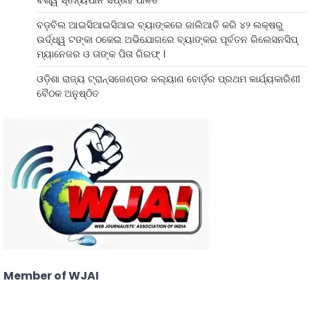
ବିଶ୍ୱ ସ୍ତନ୍ୟପାନ ସପ୍ତାହ ପାଳିତ
ବଡ଼ବିଲ ଆଇସିଆଇସିଆଇ ବ୍ୟାଙ୍କରେ ଜାଲିଆତି କରି ୪୨ ଲକ୍ଷରୁ
ଉର୍ଦ୍ଧ୍ୱ ଟଙ୍କା ଠକେଇ ଅଭିଯୋଗରେ ବ୍ୟାଙ୍କର ପୂର୍ବତନ ରିଲେସନସିପ୍
ମ୍ୟାନେଜର ଓ ତାଙ୍କ ପିତା ଗିରଫ୍ ।
ଓଡ଼ିଶା ରାଜ୍ୟ ଟ୍ରାନ୍ସଜେଣ୍ଡର କଲ୍ୟାଣ ବୋର୍ଡ଼ର ପ୍ରଥମ କାର୍ଯ୍ୟକାରିଣୀ
ବୈଠକ ଅନୁଷ୍ଠିତ
Member of WJAI