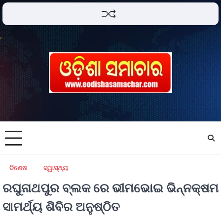
ବିଶେଷ
ସ୍ୱାସ୍ଥ୍ୟ
ରଘୁନାଥପୁର ବ୍ଲକ ରେ ଭୀମଭୋଇ ଭିନ୍ନକ୍ଷମ
ସାମର୍ଥ୍ୟ ଶିବିର ଅନୁଷ୍ଠିତ