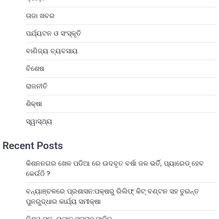
ତାଜା ଖବର
ପର୍ଯ୍ୟଟନ ଓ ସଂସ୍କୃତି
ବାଣିଜ୍ୟ ବ୍ୟବସାୟ
ବିଶେଷ
ରାଜନୀତି
ଶିକ୍ଷା
ସ୍ୱାସ୍ଥ୍ୟ
Recent Posts
କିଶନନଗର ଖେଳ ପଡିଆ ରେ ଉଦବୃତ ବର୍ଷା ଜଳ ଭର୍ତି, ପ୍ୟାରେଡ୍ ହେବ
କେଉଁଠି ?
ବନ୍ୟାଞ୍ଚଳରେ ପ୍ରଶାସନ:ପକ୍ଷରୁ ରିଲିଫ୍ କିଟ୍ ବଣ୍ଟନ ସହ ତୁରନ୍ତ
ପୁନରୁଦ୍ଧାର କାର୍ଯ୍ୟ ସମୀକ୍ଷା