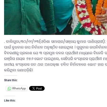
. ବାଲିଗୁଡା,୩୦/୧୧/୨୩(ଓଡିଶା ସମାଚାର/ସଞ୍ଜୟ କୁମାର ପାଣିଗ୍ରାହୀ):
ପାଇଁ ବୁଧବାର ଉପ ନିର୍ବାଚନ ଅନୁଷ୍ଠିତ ହୋଇଥିଲା । ଗୁରୁବାର ଉପନିର୍
ବିବରଣୀରୁ ପ୍ରକାଶ ଯେ ୩ ପ୍ରମୁଖ ଦଳର ପ୍ରାର୍ଥୀନୀ ମଧ୍ୟରେ ବିଜେଡି
ରଞ୍ଜିତା ନାୟକ ୭୫୬ ଭୋଟ ପାଇଥିଲେ, ସେହିପରି କଂଗ୍ରେସ ପ୍ରାର୍ଥୀନୀ 
ଜାତୀୟ କଂଗ୍ରେସ ଗତ ଥର ଅପେକ୍ଷା ଚଳିତ ନିର୍ବାଚନରେ ଭୋଟ ହାର ବଢ଼
କରିଥିବା ଜଣାପଡ଼ିଛି।
Share this:
WhatsApp
Like this: