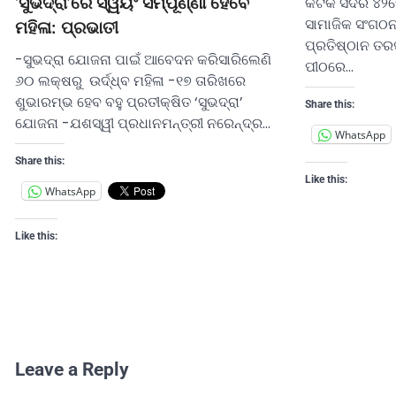
କଟକ ସଦର ୪୨ମୌ
‘ସୁଭଦ୍ରା’ରେ ସ୍ୱୟଂ ସମ୍ପୂର୍ଣ୍ଣା ହେବେ
ସାମାଜିକ ସଂଗଠନ 
ମହିଳା: ପ୍ରଭାତୀ
ପ୍ରତିଷ୍ଠାନ ତର
-ସୁଭଦ୍ରା ଯୋଜନା ପାଇଁ ଆବେଦନ କରିସାରିଲେଣି
ପୀଠରେ…
୬୦ ଲକ୍ଷରୁ ଉର୍ଦ୍ଧ୍ବ ମହିଳା -୧୭ ତାରିଖରେ
ଶୁଭାରମ୍ଭ ହେବ ବହୁ ପ୍ରତୀକ୍ଷିତ ‘ସୁଭଦ୍ରା’
Share this:
ଯୋଜନା -ଯଶସ୍ୱୀ ପ୍ରଧାନମନ୍ତ୍ରୀ ନରେନ୍ଦ୍ର…
WhatsApp
Share this:
Like this:
WhatsApp
Like this:
Leave a Reply