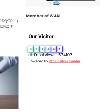
Member of WJAI
ମୂର୍ତ୍ତି
⟶
 କେବେ ?
Our Visitor
3
0
1
6
6
1
Total views : 574107
Powered By
WPS Visitor Counter