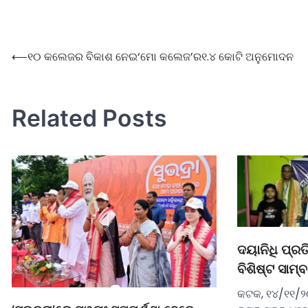
⟵
୧୦ କଲେଜର ବିକାଶ ନେଇ‘ମୋ କଲେଜ’ର୧.୪ କୋଟି ଅନୁମୋଦନ
Related Posts
ଦୟାନିଧି ପ୍ର
ବିଶିଷ୍ଟ ସାମ
କଟକ, ୧୪/୧୧/୨