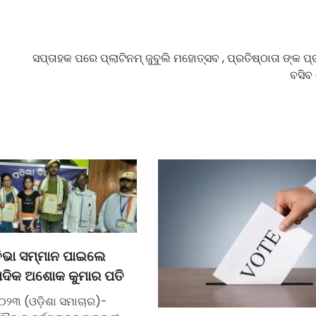
ସପ୍ତାହକ ପରେ ପ୍ଲାଟିନମ୍ ଜୁବୁଲି ମହୋତ୍ସବ , ପ୍ରତିଷ୍ଠାତା ଙ୍କ ପ୍ରତି
ବସିବ
ତିଭା ସମ୍ମାନ ପାଇଲେ
୍ବାଦିକ ଅଶୋକ କୁମାର ପତି
୦୨୩ (ଓଡ଼ିଶା ସମାଚାର)-