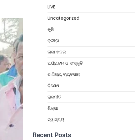
LIVE
Uncategorized
କୃଷି
କ୍ରୀଡ଼ା
ତାଜା ଖବର
ପର୍ଯ୍ୟଟନ ଓ ସଂସ୍କୃତି
ବାଣିଜ୍ୟ ବ୍ୟବସାୟ
ବିଶେଷ
ରାଜନୀତି
ଶିକ୍ଷା
ସ୍ୱାସ୍ଥ୍ୟ
Recent Posts