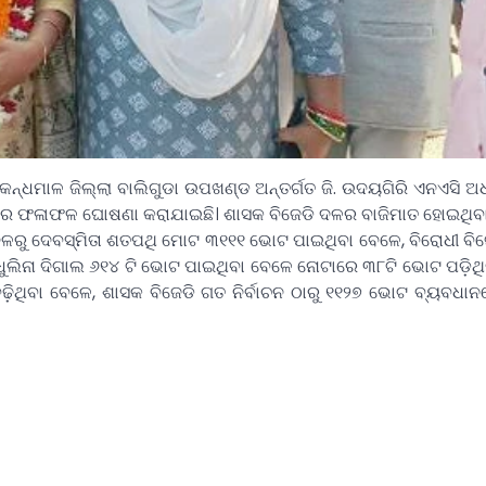
 କନ୍ଧମାଳ ଜିଲ୍ଲା ବାଲିଗୁଡା ଉପଖଣ୍ଡ ଅନ୍ତର୍ଗତ ଜି. ଉଦୟଗିରି ଏନଏସି ଅ
ବାଚନର ଫଳାଫଳ ଘୋଷଣା କରାଯାଇଛି। ଶାସକ ବିଜେଡି ଦଳର ବାଜିମାତ ହୋଇଥିବା
 ଦଳରୁ ଦେବସ୍ମିତା ଶତପଥି ମୋଟ ୩୧୧୧ ଭୋଟ ପାଇଥିବା ବେଳେ, ବିରୋଧୀ ବିଜ
ମଧୁଲିନା ଦିଗାଲ ୬୧୪ ଟି ଭୋଟ ପାଇଥିବା ବେଳେ ନୋଟାରେ ୩୮ଟି ଭୋଟ ପଡ଼ିଥିଲ
ିଥିବା ବେଳେ, ଶାସକ ବିଜେଡି ଗତ ନିର୍ବାଚନ ଠାରୁ ୧୧୨୭ ଭୋଟ ବ୍ୟବଧାନ