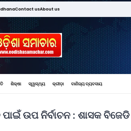
adhana
Contact us
About us
ତି
ଶିକ୍ଷା
ସ୍ୱାସ୍ଥ୍ୟ
କ୍ରୀଡ଼ା
ବାଣିଜ୍ୟ ବ୍ୟବସାୟ
ାଇଁ ଉପ ନିର୍ବାଚନ : ଶାସକ ବିଜେଡି