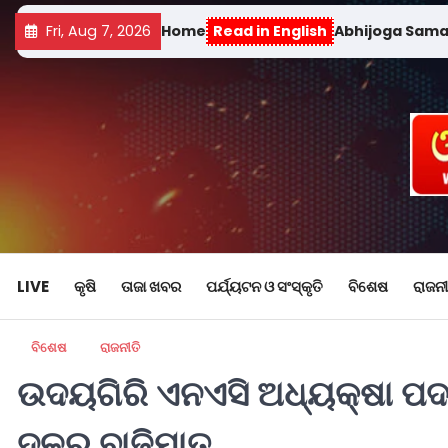
Fri, Aug 7, 2026
Home
Read in English
Abhijoga Sam
LIVE
କୃଷି
ତାଜା ଖବର
ପର୍ଯ୍ୟଟନ ଓ ସଂସ୍କୃତି
ବିଶେଷ
ରାଜନୀ
ବିଶେଷ
ରାଜନୀତି
ଉଦୟଗିରି ଏନଏସି ଅଧ୍ୟକ୍ଷା ପଦ ପ
ଦଳର ବାଜିମାତ