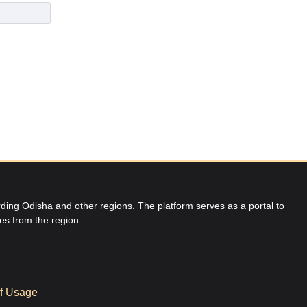
ing Odisha and other regions. The platform serves as a portal to
res from the region.
f Usage