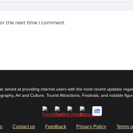
for the next time I comment.
aimed at providing internet users with the most recent updates regard
graphy, Art and Culture, Tourist Attractions, Festivals, and notable figu
us
Contact us
Feedback
Privacy Policy
Terms o