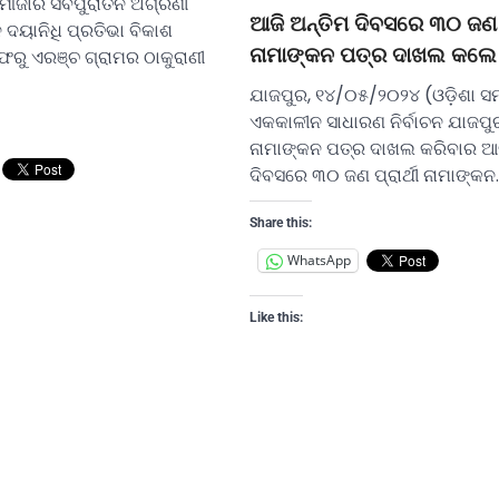
ଜାର ସର୍ବପୁରାତନ ଅଗ୍ରଣୀ
ଆଜି ଅନ୍ତିମ ଦିବସରେ ୩୦ ଜଣ ପ୍
ଦୟାନିଧି ପ୍ରତିଭା ବିକାଶ
ନାମାଙ୍କନ ପତ୍ର ଦାଖଲ କଲେ
ଫରୁ ଏରଞ୍ଚ ଗ୍ରାମର ଠାକୁରାଣୀ
ଯାଜପୁର, ୧୪/୦୫/୨୦୨୪ (ଓଡ଼ିଶା ସ
ଏକକାଳୀନ ସାଧାରଣ ନିର୍ବାଚନ ଯାଜପୁର
ନାମାଙ୍କନ ପତ୍ର ଦାଖଲ କରିବାର ଆଜ
ଦିବସରେ ୩୦ ଜଣ ପ୍ରାର୍ଥୀ ନାମାଙ୍କନ
Share this:
WhatsApp
Like this: