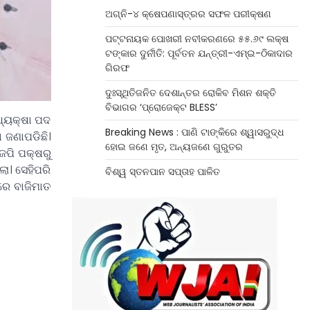
ଅଗ୍ନି-୪ କ୍ଷେପଣାସ୍ତ୍ରର ସଫଳ ପରୀକ୍ଷଣ
ପଟ୍ଟନାୟକ ପୋଖରୀ ନବୀକରଣରେ ୫୫.୬୯ ଲକ୍ଷ
ଟଙ୍କାର ଦୁର୍ନୀତି: ପୂର୍ବତନ ଯନ୍ତ୍ରୀ-ଏମ୍‌ଇ-ଠିକାଦାର
ଗିରଫ
ଦୁଃସ୍ଥିତିଜନିତ ଦେଶାନ୍ତର ରୋକିବ ମିଶନ ଶକ୍ତି
ବିଭାଗର ‘ପ୍ରୋଜେକ୍ଟ BLESS’
ଧ୍ୟକ୍ଷା ପଦ
Breaking News : ପାଣି ଟାଙ୍କିରେ ଶ୍ୱାସରୁଦ୍ଧ
 ଜଣାପଡିଛି।
ହୋଇ ଜଣେ ମୃତ, ଅନ୍ୟଜଣେ ଗୁରୁତର
େପି ପକ୍ଷରୁ
ା। ସେହିପରି
ବିଶ୍ୱ ସ୍ତନପାନ ସପ୍ତାହ ପାଳିତ
ରେ ବାଜିମାତ