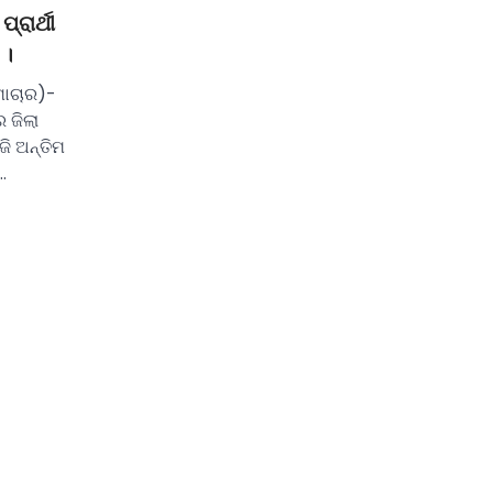
ରାର୍ଥୀ
 ।
ମାଚାର)-
 ଜିଲା
ି ଅନ୍ତିମ
…