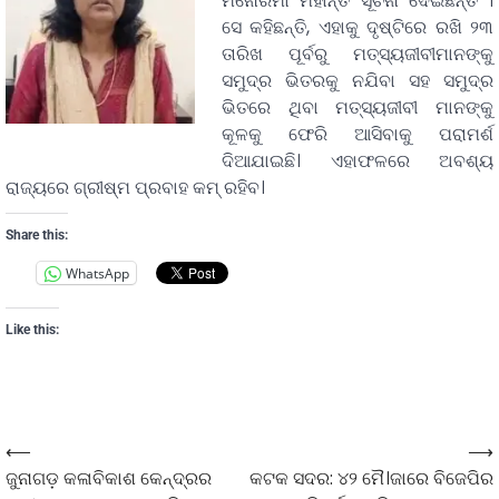
ମନୋରମା ମହାନ୍ତି ସୂଚନା ଦେଇଛନ୍ତି ।
ସେ କହିଛନ୍ତି, ଏହାକୁ ଦୃଷ୍ଟିରେ ରଖି ୨୩
ତାରିଖ ପୂର୍ବରୁ ମତ୍ସ୍ୟଜୀବୀମାନଙ୍କୁ
ସମୁଦ୍ର ଭିତରକୁ ନଯିବା ସହ ସମୁଦ୍ର
ଭିତରେ ଥିବା ମତ୍ସ୍ୟଜୀବୀ ମାନଙ୍କୁ
କୂଳକୁ ଫେରି ଆସିବାକୁ ପରାମର୍ଶ
ଦିଆଯାଇଛି। ଏହାଫଳରେ ଅବଶ୍ୟ
ରାଜ୍ୟରେ ଗ୍ରୀଷ୍ମ ପ୍ରବାହ କମ୍ ରହିବ।
Share this:
WhatsApp
Like this:
⟵
⟶
ଜୁନାଗଡ଼ କଳାବିକାଶ କେନ୍ଦ୍ରର
କଟକ ସଦର: ୪୨ ମୈ।ଜାରେ ବିଜେପିର