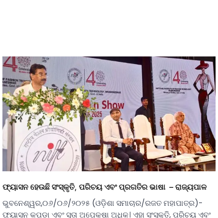
ଫ୍ୟାସନ ହେଉଛି ସଂସ୍କୃତି, ପରିଚୟ ଏବଂ ପ୍ରଗତିର ଭାଷା – ରାଜ୍ୟପାଳ
ଭୁବନେଶ୍ୱର,୦୬/୦୬/୨୦୨୫ (ଓଡ଼ିଶା ସମାଚାର/ରଜତ ମହାପାତ୍ର)-
ଫ୍ୟାସନ କପଡା ଏବଂ ସୂତା ଅପେକ୍ଷା ଅଧିକ। ଏହା ସଂସ୍କୃତି, ପରିଚୟ ଏବଂ