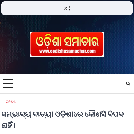
ବିଶେଷ
ସମ୍ଭାବ୍ୟ ବାତ୍ୟା ଓଡ଼ିଶାରେ କୌଣସି ବିପଦ
ନାହିଁ।