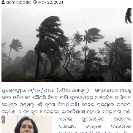
admin@odia
May 22, 2024
ଭୁବନେଶ୍ୱର, ୨୨/୦୫/୨୦୨୪ (ଓଡ଼ିଶା ସମାଚାର)- ସମ୍ଭାବ୍ୟ ବାତ୍ୟାକୁ
ନେଇ ଓଡ଼ିଶାରେ କୌଣସି ବିପଦ ନାହିଁ। ଭୁବନେଶ୍ବର ଆଞ୍ଚଳିକ ପାଣିପାଗ
କେନ୍ଦ୍ର ପକ୍ଷରୁ ଏହି ସୂଚନା ଦିଆଯାଇଛି। କେବଳ ରାଜ୍ୟରେ ଉତ୍ତର,
ଦକ୍ଷିଣ ଓ ଉପକୂଳ ଅଞ୍ଚଳରେ କାଳବୈଶାଖୀ ହେବାର ସମ୍ଭାବନା ଅଛି।
ଏନେଇ ଭୁବନେଶ୍ବର ଆଞ୍ଚଳିକ
ପାଣିପାଗ କେନ୍ଦ୍ର ନିର୍ଦ୍ଦେଶିକା