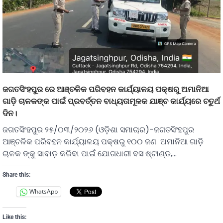
ଜଗତସିଂହପୁର ରେ ଆଞ୍ଚଳିକ ପରିବହନ କାର୍ଯ୍ୟାଳୟ ପକ୍ଷରୁ ଅମାନିଆ
ଗାଡ଼ି ଚାଳକଙ୍କ ପାଇଁ ପ୍ରବର୍ତ୍ତନ ବାଧ୍ୟତାମୂଳକ ଯାଞ୍ଚ କାର୍ଯ୍ୟରେ ଚତୁର୍ଥ
ଦିନ।
ଜଗତସିଂହପୁର ୨୫/୦୩/୨୦୨୬ (ଓଡ଼ିଶା ସମାଚାର)-ଜଗତସିଂହପୁର
ଆଞ୍ଚଳିକ ପରିବହନ କାର୍ଯ୍ୟାଳୟ ପକ୍ଷରୁ ୧୦୦ ଜଣ ଅମାନିଆ ଗାଡ଼ି
ଚାଳକ ଙ୍କୁ ସାବାଡ଼ କରିବା ପାଇଁ ଯୋଗଧାରୀ ବସ ଷ୍ଟାଣ୍ଡ,…
Share this:
WhatsApp
Like this: