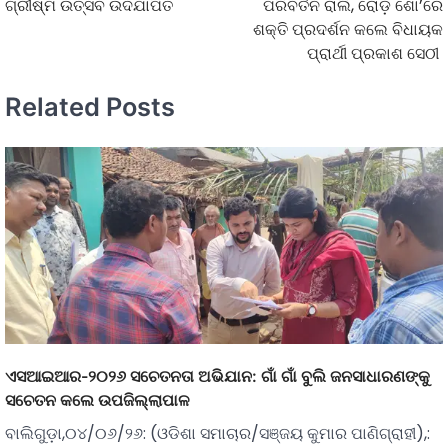
ଗ୍ରୀଷ୍ମ ଉତ୍ସବ ଉଦଯାପିତ
ପରିବର୍ତନ ରାଲି, ରୋଡ଼ ଶୋ’ରେ
ଶକ୍ତି ପ୍ରଦର୍ଶନ କଲେ ବିଧାୟକ
ପ୍ରାର୍ଥୀ ପ୍ରକାଶ ସେଠୀ
Related Posts
ଏସଆଇଆର-୨୦୨୬ ସଚେତନତା ଅଭିଯାନ: ଗାଁ ଗାଁ ବୁଲି ଜନସାଧାରଣଙ୍କୁ
ସଚେତନ କଲେ ଉପଜିଲ୍ଲାପାଳ
ବାଲିଗୁଡ଼ା,୦୪/୦୬/୨୬: (ଓଡିଶା ସମାଚାର/ସଞ୍ଜୟ କୁମାର ପାଣିଗ୍ରାହୀ),: