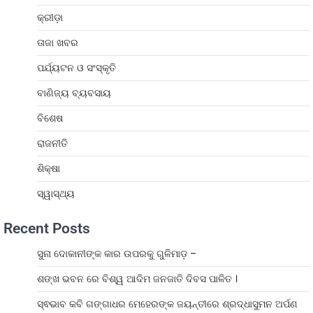
କ୍ରୀଡ଼ା
ତାଜା ଖବର
ପର୍ଯ୍ୟଟନ ଓ ସଂସ୍କୃତି
ବାଣିଜ୍ୟ ବ୍ୟବସାୟ
ବିଶେଷ
ରାଜନୀତି
ଶିକ୍ଷା
ସ୍ୱାସ୍ଥ୍ୟ
Recent Posts
ସୁନା ଦୋକାନୀଙ୍କ କାର ଉପରକୁ ଗୁଳିମାଡ଼ –
ଶଙ୍ଖ ଭବନ ରେ ବିଶ୍ୱ ଆଦିମ ଜନଜାତି ଦିବସ ପାଳିତ ।
ସ୍ଵଭାବ କବି ଗଙ୍ଗାଧର ମେହେରଙ୍କ ଜୟନ୍ତୀରେ ଶ୍ରଦ୍ଧାସୁମନ ଅର୍ପଣ