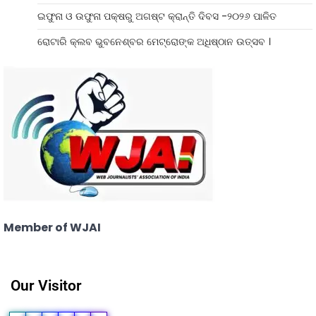
ଇଫୁନା ଓ ଉଫୁନା ପକ୍ଷରୁ ଅଗଷ୍ଟ କ୍ରାନ୍ତି ଦିବସ -୨୦୨୬ ପାଳିତ
ରୋଟାରି କ୍ଲବ ଭୁବନେଶ୍ବର ମେଟ୍ରୋଙ୍କ ଅଧିଷ୍ଠାନ ଉତ୍ସବ ।
Member of WJAI
Our Visitor