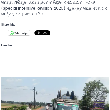
ସମଗ୍ର ବାଲିଗୁଡ଼ା ଉପଖଣ୍ଡରେ ଚାଲିଥିବା ଏସଆଇଆର- ୨୦୨୬
(Special Intensive Revision-2026) ସ୍ୱତନ୍ତ୍ର ସଘନ ସଂଶୋଧନ
କାର୍ଯ୍ୟକ୍ରମକୁ ସଫଳ କରିବା…
Share this:
WhatsApp
Like this: