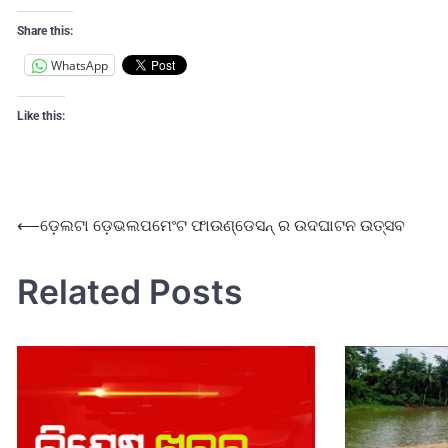
Share this:
WhatsApp
Like this:
⟵
ଡ଼େଲଟା ଡ଼େଭଲପମେଂଟ ଫାଉଣ୍ଡେସନ୍ ର ଉଦଘାଟନ ଉତ୍ସବ
Related Posts