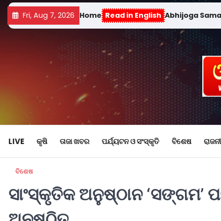
Fri, Aug 7, 2026
Home
Read in English
Abhijoga Sam
LIVE
କୃଷି
ତାଜା ଖବର
ପର୍ଯ୍ୟଟନ ଓ ସଂସ୍କୃତି
ବିଶେଷ
ରାଜନୀ
ବିଶେଷ
ସାଂସ୍କୃତିକ ଅନୁଷ୍ଠାନ ‘ସଙ୍ଗମ’
ଅନୁଷ୍ଠିତ