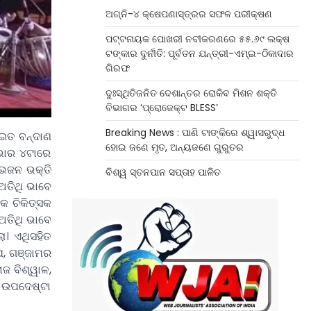
ଅଗ୍ନି-୪ କ୍ଷେପଣାସ୍ତ୍ରର ସଫଳ ପରୀକ୍ଷଣ
ପଟ୍ଟନାୟକ ପୋଖରୀ ନବୀକରଣରେ ୫୫.୬୯ ଲକ୍ଷ
ଟଙ୍କାର ଦୁର୍ନୀତି: ପୂର୍ବତନ ଯନ୍ତ୍ରୀ-ଏମ୍‌ଇ-ଠିକାଦାର
ଗିରଫ
ଦୁଃସ୍ଥିତିଜନିତ ଦେଶାନ୍ତର ରୋକିବ ମିଶନ ଶକ୍ତି
ବିଭାଗର ‘ପ୍ରୋଜେକ୍ଟ BLESS’
Breaking News : ପାଣି ଟାଙ୍କିରେ ଶ୍ୱାସରୁଦ୍ଧ
ୋଇତ ବନ୍ଦାଣ
ହୋଇ ଜଣେ ମୃତ, ଅନ୍ୟଜଣେ ଗୁରୁତର
 ଭୋର ୪ଟାରେ
 ଭଜନ ଭକ୍ତି
ବିଶ୍ୱ ସ୍ତନପାନ ସପ୍ତାହ ପାଳିତ
 ଅତିଥି ଭାବେ
ିକ ଚିକିତ୍ସକ
 ଅତିଥି ଭାବେ
ା। ଏଥିସହିତ
ୁପ, ଗଞ୍ଜାମର
ଜ ବିଶ୍ୱାଳ,
େ। ଉପଦେଷ୍ଟା