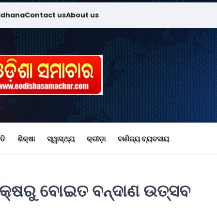
adhana
Contact us
About us
ତି
ଶିକ୍ଷା
ସ୍ୱାସ୍ଥ୍ୟ
କ୍ରୀଡ଼ା
ବାଣିଜ୍ୟ ବ୍ୟବସାୟ
 ପକ୍ଷରୁ ବୋଇତ ବନ୍ଦାଣ ଉତ୍ସବ