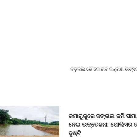
ବଡ଼ବିଲ ରେ ବୋଇତ ବନ୍ଦାଣ ଉତ୍ସ
କମାଗୁରୁରେ ଜଙ୍ଗଲ ଜମି ସୀମା 
ନେଇ ଉତ୍ତେଜନା: ପୋଲିସର ତ
ଦୃଷ୍ଟି