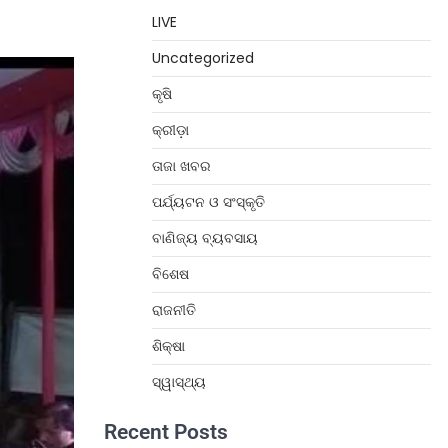
LIVE
Uncategorized
କୃଷି
କ୍ରୀଡ଼ା
ତାଜା ଖବର
ପର୍ଯ୍ୟଟନ ଓ ସଂସ୍କୃତି
ବାଣିଜ୍ୟ ବ୍ୟବସାୟ
ବିଶେଷ
ରାଜନୀତି
ଶିକ୍ଷା
ସ୍ୱାସ୍ଥ୍ୟ
Recent Posts