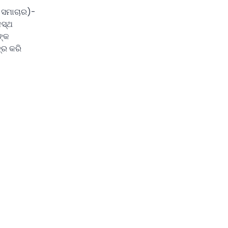
ା ସମାଚାର)-
ନସ୍ଥ
ଙ୍କ
୍ର କରି