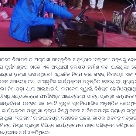
 ଅବସରରେ ନିମାପଡ଼ାର ଅଗ୍ରଣୀ ସାଂସ୍କୃତିକ ଅନୁଷ୍ଠାନ ‘ସଙ୍ଗମ’ ପକ୍ଷରୁ ବ
ୟ ଦୁର୍ଗାମଣ୍ଡପ ଠାରେ ଏକ ଅସ୍ଥାୟୀ ଜଳାଶୟ ନିର୍ମାଣ କରା ଯାଇଥିଲା।
ଳାଶୟରେ ଡ଼ଙ୍ଗା ଭସାଇଥିଲେ। ଏଥିସହିତ ନିଗମ କଳା ସଂସଦ, ନିମାପଡ଼ା ଏବଂ
ଭଜନ ସମାରୋହ ତଥା ସାଂସ୍କୃତିକ କାର୍ଯ୍ୟକ୍ରମ ଅନୁଷ୍ଠିତ ହୋଇଥିଲା। ମୁଖ୍ୟ
ଲେ। ନିମାପଡ଼ା ଥାନା ଆଇ.ଆଇ.ସି. ବାମଦେବ ସ୍ୱାଇଁ, ବିଶିଷ୍ଟ ହୋମିଓପ୍ୟାଥ
 ସ୍ୱାସ୍ଥ୍ୟକେନ୍ଦ୍ର ଫାର୍ମାସିଷ୍ଟ ଆଇ.ତ୍ରିନାଥ ପାତ୍ର ପ୍ରମୁଖ ସମ୍ମାନିତ
ର୍ଦ୍ଧନା ଉତ୍ସବ ସହ ଝୋଟି ମୁରୁଜ ପ୍ରତିଯୋଗିତା ଅନୁଷ୍ଠିତ ହୋଇଥିଲ
କ କାର୍ଯ୍ୟକ୍ରମ ପଶୁମୁଖା ନୃତ୍ୟ। ବିଶ୍ୱ ଜନନୀ ଆନିମଲମାସ୍କ ଡ୍ୟାନ୍ସ ଗ୍ର
 ଥିଲା। ‘ସଙ୍ଗମ’ ର ଉପଦେଷ୍ଟା ନିରଞ୍ଜନ ପଳତା, ଗାୟକ ଅତିବଡ଼ି ମଙ୍ଗରା
ାମିତ୍ରା ମିଶ୍ର ପ୍ରମୁଖ ବିଭିନ୍ନ କାର୍ଯ୍ୟକ୍ରମର ମଞ୍ଚ ପରିଚାଳନା କରିଥିଲ
ର ଧନ୍ୟବାଦ ଅର୍ପଣ କରିଥିଲେ।