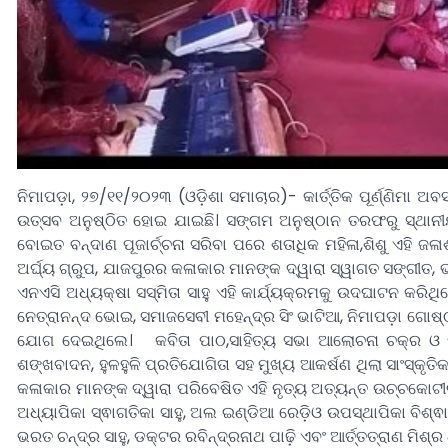
ନିମାପଡ଼ା, ୨୭/୧୧/୨୦୨୩ (ଓଡ଼ିଶା ସମାଚାର)- କାର୍ତ୍ତିକ ପୂର୍ଣ୍ଣିମା
ଉତ୍ସବ ଅନୁଷ୍ଠିତ ହୋଇ ଯାଇଛି। ସଙ୍ଗମ ଅନୁଷ୍ଠାନ ତରଫରୁ ସ୍ଥାନୀ
ବୋଇତ ବନ୍ଦାଣ ପୂଜାର୍ଚ୍ଚନା ସରିବା ପରେ ଶତାଧିକ ମହିଳା,ଶିଶୁ ଏହି ଜ
ଅର୍ଘ୍ୟ ଗ୍ରୁପ, ଯାଜପୁରର କଳାକାର ମାନଙ୍କ ଦ୍ୱାରା ସ୍ୱାଗତ ସଙ୍ଗୀତ, 
ଏନଏସି ଅଧ୍ୟକ୍ଷା ସସ୍ମିତା ସାହୁ ଏହି କାର୍ଯ୍ୟକ୍ରମକୁ ଉଦଘାଟନ କରିଥି
ନେତ୍ରାନନ୍ଦ ଭୋଇ, ସମାଜସେବୀ ମହେନ୍ଦ୍ର ସିଂ ଭାଟିଆ, ନିମାପଡ଼ା ଗୋଷ୍ଠୀ
ଯୋଗ ଦେଇଥିଲେ। କବିତା ପାଠ,ସାହିତ୍ୟ ସଭା ଆଲୋଚନା ଚକ୍ର ଓ ସମ୍ବ
ଶଙ୍ଖବାଦନ, ହୁଳହୁଳି ପ୍ରତିଯୋଗିତା ସହ ମୁଖ୍ୟ ଆକର୍ଷଣ ଥିଲା ସାଂସ୍କୃତି
କଳାକାର ମାନଙ୍କ ଦ୍ୱାରା ପରିବେଷିତ ଏହି ନୃତ୍ୟ ଅତ୍ୟନ୍ତ ଉଚ୍ଚକୋଟୀର
ଅଧ୍ୟାପିକା ସ୍ଵାଗତିକା ସାହୁ, ଅଲ ଇଣ୍ଡିଆ ରେଡ଼ିଓ ଉପସ୍ଥାପିକା ବିଶ୍ଵ
ଭରତ ଚନ୍ଦ୍ର ସାହୁ, ଡକ୍ଟର ରବିନ୍ଦ୍ରନାଥ ପାଢ଼ି ଏବଂ ଆର୍ତ୍ତତ୍ରାଣ ମିଶ୍