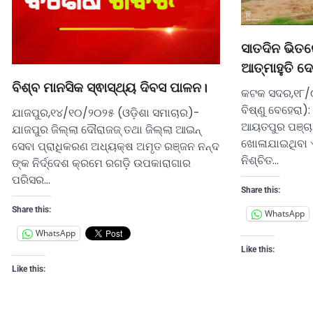
ସାତଦିନ ଭିତର
ଆତ୍ମାହୁତି ଦ
ବିଶ୍ବ ମାନସିକ ସ୍ଵାସ୍ଥ୍ୟ ଦିବସ ପାଳନ।
କଟକ ସଦର,୧୮/୦
ବିଷ୍ଣୁ ବେହେରା
ଯାଜପୁର,୧୪/୧୦/୨୦୨୫ (ଓଡ଼ିଶା ସମାଚାର)-
ଆୟତପୁର ପଞ୍ଚ
ଯାଜପୁର ଜିଲ୍ଲା ଦୌରାଜଜ୍ ତଥା ଜିଲ୍ଲା ଆଇନ୍
ଖୋଳାଯାଇଥିବା 
ସେବା ପ୍ରାଧିକରଣ ଅଧ୍ୟକ୍ଷ ଅମୃତ ରଞ୍ଜନ ନନ୍ଦ
ନିଶ୍ଚିତ…
ଙ୍କ ନିର୍ଦ୍ଦେଶ କ୍ରମେ ରଗଡ଼ି ଉପକାରାଗାର
ପରିସର…
Share this:
Share this:
WhatsApp
WhatsApp
Like this:
Like this: