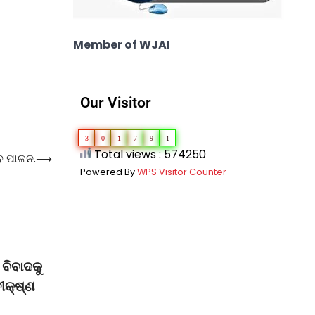
Member of WJAI
Our Visitor
3
0
1
7
9
1
Total views : 574250
ବ ପାଳନ.
⟶
Powered By
WPS Visitor Counter
ବିବାଦକୁ
ୀକ୍ଷ୍ଣ