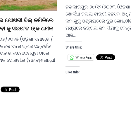
ନିରାକାରପୁର, ୨୯/୧୨/୨୦୨୩ (ଓଡ଼ିଶ
ଖୋର୍ଦ୍ଧା ଜିଲ୍ଲା ଟାଙ୍ଗୀ ତହସିଲ ଅଧି
େ ପୋଖରୀ ବିଲ୍ ନମିଳିଲେ
କମାଗୁରୁ ପଞ୍ଚାୟତରେ ଦୁଇ ଗୋଷ୍ଠୀ
ମଧ୍ୟରେ ଜଙ୍ଗଲ ଜମି ସୀମାକୁ କେନ୍ଦ
େବା କୁ ସରପଂଚ ଙ୍କ ଧମକ
ଆଜି…
୭/୨୦୨୫ (ଓଡ଼ିଶା ସମାଚାର /
): କଟକ ସଦର ବ୍ଲକ ଅନ୍ତର୍ଗତ
Share this:
ାୟତ ର ଦାମୋଦରପୁର ଠାରେ
WhatsApp
ଏକ ପୋଖରୀର (ମହାତ୍ମାଗାନ୍ଧୀ
Like this: