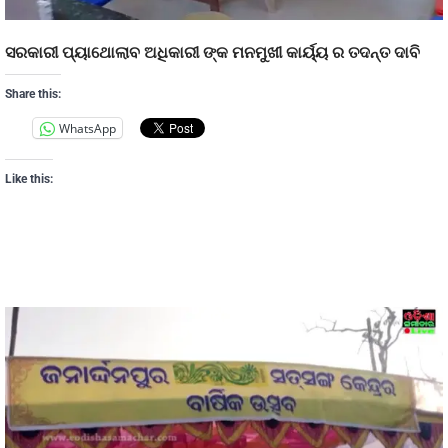
ସରକାରୀ ପ୍ୟାଥୋଲାବ ଅଧିକାରୀ ଙ୍କ ମନମୁଖୀ କାର୍ୟ୍ୟ ର ତଦନ୍ତ ଦାବି
Share this:
WhatsApp
Like this: