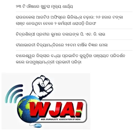
୨୩ ଟି ଔଷଧର ଖୁଚୁରା ମୂଲ୍ୟ ଧାର୍ଯ୍ୟ
ରାଉରକେଲା ଆରଟିଓ ଅଫିସ୍‌ରେ ଭିଜିଲାନ୍ସ ଚଢ଼ାଉ: ୨୬ ହଜାର ଟଙ୍କା
ଲାଞ୍ଚ ନେଉଥିବା ବେଳେ ୨ କର୍ମଚାରୀ ଧରାପଡ଼ି ଗିରଫ
ଚିତ୍ରଶିଳ୍ପୀ ପ୍ରବୀର କୁମାର ଦଳାଇଙ୍କ ପି. ଏଚ. ଡି. ଲାଭ
ବୀଣାଭାରତୀ ବିଦ୍ୟାମନ୍ଦିରରେ ୨୫ତମ ବାର୍ଷିକ ବିଜ୍ଞାନ ମେଳା
ବାଲେଶ୍ୱର ଜିଲ୍ଲାର ବନ୍ୟା ପ୍ରଭାବିତ କୁରୁଡ଼ିହା ପଞ୍ଚାୟତ ପରିଦର୍ଶନ
କଲେ ଉପମୁଖ୍ୟମନ୍ତ୍ରୀ ପ୍ରଭାତୀ ପରିଡ଼ା