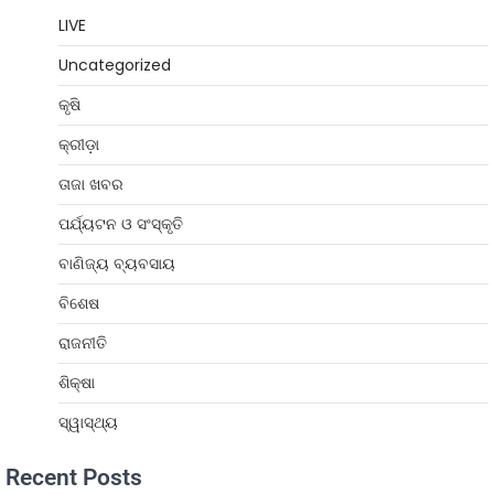
LIVE
Uncategorized
କୃଷି
କ୍ରୀଡ଼ା
ତାଜା ଖବର
ପର୍ଯ୍ୟଟନ ଓ ସଂସ୍କୃତି
ବାଣିଜ୍ୟ ବ୍ୟବସାୟ
ବିଶେଷ
ରାଜନୀତି
ଶିକ୍ଷା
ସ୍ୱାସ୍ଥ୍ୟ
Recent Posts