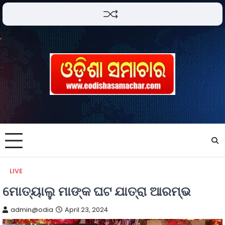
LIVE
ମୋତ୍ୟାଲୁ ମାଙ୍କ ଘଟ ଯାତ୍ରା ଆରମ୍ଭ
admin@odia
April 23, 2024