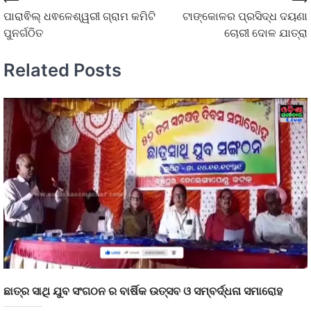
ପାରାଵିଲ୍ ଧଵଳେଶ୍ୱରୀ ଗ୍ରାମ କମିଟି
ଟାଙ୍କୋଳର ପ୍ରସିଦ୍ଧ ଦୟଣା
ପୁନର୍ଗଠିତ
ଚୋରୀ ଦୋଳ ଯାତ୍ରା
Related Posts
ଛାତ୍ର ସାଥି ଯୁବ ସଂଗଠନ ର ବାର୍ଷିକ ଉତ୍ସବ ଓ ସମ୍ବର୍ଦ୍ଧନା ସମାରୋହ