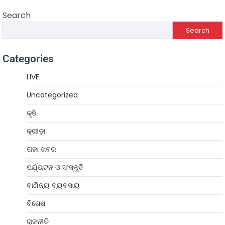
Search
Search
Categories
LIVE
Uncategorized
କୃଷି
କ୍ରୀଡ଼ା
ତାଜା ଖବର
ପର୍ଯ୍ୟଟନ ଓ ସଂସ୍କୃତି
ବାଣିଜ୍ୟ ବ୍ୟବସାୟ
ବିଶେଷ
ରାଜନୀତି