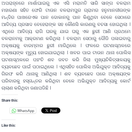
ଅପରାହ୍ନରେ ମାର୍ଶାଘାଇରୁ ଏକ ଏସି ମରାମତି ସାରି ସାଙ୍ଗ ବଳରାମ
ମହାରଣା ସହିତ ଫେରି ଟାଉନ ବଳରାମପୁର ଗ୍ରାମର ହନୁମାନଜୀଉଙ୍କ
ମନ୍ଦିର ପାଖରେଏକ ପାନ ଦୋକାନରୁ ପାନ କିଣୁଥିବା ବେଳେ ସେଠାରେ
ଆଦିତ୍ୟ ପ୍ରସାଦ ବେହେରାଙ୍କ ସହ କୌଣସି କାରଣରୁ ବଚସା ହୋଇଥିଲା ।
ଏଥିରେ ଆଦିତ୍ୟ ରାଗି ଘରକୁ ଯାଇ ଘରୁ ଏକ ଛୁରୀ ଆଣି ପ୍ରଥମେ
ବଳରାନମକୁ ଆକ୍ରମଣ କରିଥିଲା । ବଳରାମ ସେଠାରୁ ଦୌଡି ପଳାଇବାରୁ
ଅକ୍ଷୟକୁ ବାରମ୍ବାର ଛୁରୀ ମାରିଥିଲେ । ଫଳରେ ଘଟଣାସ୍ଥଳରେ
ଅକ୍ଷୟଙ୍କ ମୃତୁ୍ୟ ହୋଇଯାଇଥିଲା । ଖବର ପାଇ ଟାଉନ ଥାନା ପୋଲିସ
ଘଟଣାସ୍ଥଳରେ ପହଂଚି ଶବ ଜବତ କରି ଜିଲା ମୁଖ୍ୟଚିକିତ୍ସାଳୟକୁ
ବ୍ୟବଛେଦ ପାଇଁ ପଠାଇଥିଲେ । ଏଥିସହିତ ପୋଲିସ ଅଭିଯୁକ୍ତ ଆଦିତ୍ୟକୁ
ଗିରଫ କରି ଥାନାକୁ ଆଣିଥିଲା । ଶବ ବ୍ୟବଛେଦ ପରେ ଅକ୍ଷୟଙ୍କ
ପରିବାରକୁ ହସ୍ତାନ୍ତର କରିଥିବା ବେଳେ ଅଭିଯୁକ୍ତ ଆଦିତ୍ୟକୁ କୋର୍ଟ
ଚାଲାଣ କରିଥିବା ଜଣାପଡିଛି ।
Share this:
WhatsApp
Like this: