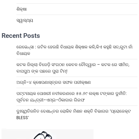
ଶିକ୍ଷା
ସ୍ୱାସ୍ଥ୍ୟ
Recent Posts
ରେଭେନ୍ସା : ଜଟିଳ ହେଉଛି ବିଧାୟକ ଶିକ୍ଷକ କଳି,କିଏ କହୁଛି ସତ,ରୁଟା ନାଁ
ବିଧାୟକ
କଟକ ଜିଲ୍ଲା ବିଜେଡ଼ି ସଂଗଠନ କେବଳ ଚୌଦ୍ୱାର – କଟକ ରେ ସୀମିତ,
ବାପପୁଅ ଙ୍କ ପଛରେ ପୁରା ଟିମ୍!
ଅଗ୍ନି-୪ କ୍ଷେପଣାସ୍ତ୍ରର ସଫଳ ପରୀକ୍ଷଣ
ପଟ୍ଟନାୟକ ପୋଖରୀ ନବୀକରଣରେ ୫୫.୬୯ ଲକ୍ଷ ଟଙ୍କାର ଦୁର୍ନୀତି:
ପୂର୍ବତନ ଯନ୍ତ୍ରୀ-ଏମ୍‌ଇ-ଠିକାଦାର ଗିରଫ
ଦୁଃସ୍ଥିତିଜନିତ ଦେଶାନ୍ତର ରୋକିବ ମିଶନ ଶକ୍ତି ବିଭାଗର ‘ପ୍ରୋଜେକ୍ଟ
BLESS’