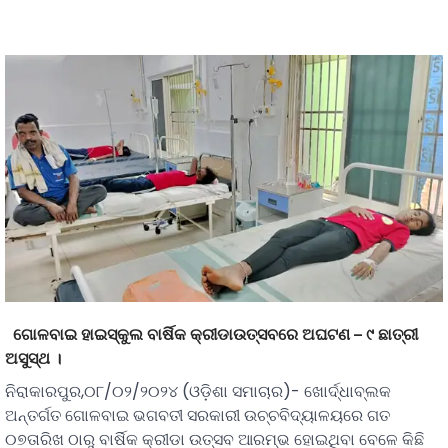
ଗୋଳବାଇ ହାଇସ୍କୁଲ ବାର୍ଷିକ କ୍ରୀଡାଉତ୍ସବରେ ଅଘଟଣ – ୯ ଛାତ୍ରୀ
ଅସୁସ୍ଥ ।
ନିରାକାରପୁର,୦୮/୦୨/୨୦୨୪ (ଓଡ଼ିଶା ସମାଚାର)- ଖୋର୍ଦ୍ଧାବ୍ଲକ
ଅନ୍ତର୍ଗତ ଗୋଳବାଇ ଭଗବତୀ ସରକାରୀ ଉଚ୍ଚବିଦ୍ୟାଳୟରେ ଗତ
୦୭ତାରିଖ ଠାରୁ ବାର୍ଷିକ କ୍ରୀଡା ଉତ୍ସବ ଆରମ୍ଭ ହୋଇଥିବା ବେଳେ କିଛି