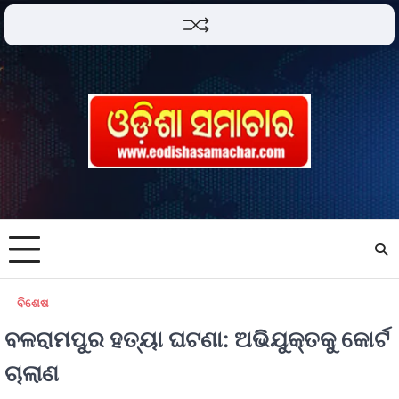
ବିଶେଷ
ବଳରାମପୁର ହତ୍ୟା ଘଟଣା: ଅଭିଯୁକ୍ତକୁ କୋର୍ଟ
ଚାଲାଣ