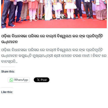
ଓଡ଼ିଶା ବିଧାନସଭା ପରିସର ରେ ବାଗ୍ମୀ ବିଶ୍ୱନାଥ କର ଙ୍କ ପ୍ରତିମୂର୍ତ୍ତି
ଉନ୍ମୋଚନ
ଓଡ଼ିଶା ବିଧାନସଭା ପରିସର ରେ ବାଗ୍ମୀ ବିଶ୍ୱନାଥ କର ଙ୍କ ପ୍ରତିମୂର୍ତ୍ତି
ଉନ୍ମୋଚନ କରୁଛନ୍ତି ମୁଖ୍ୟମନ୍ତ୍ରୀ ଶ୍ରୀ ମୋହନ ଚରଣ ମାଝୀ । ନିକଟ ରେ
ବାଚସ୍ପତି…
Share this:
WhatsApp
Like this: