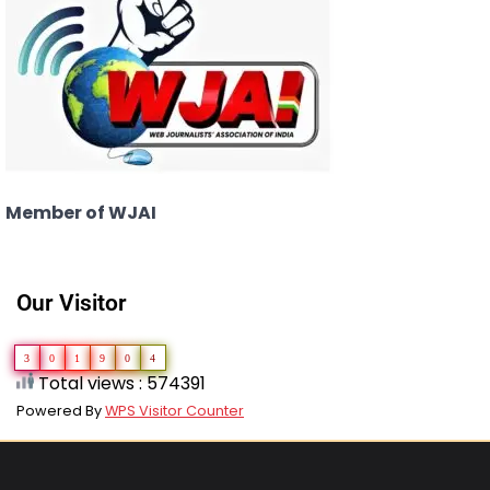
Member of WJAI
Our Visitor
3
0
1
9
0
4
Total views : 574391
Powered By
WPS Visitor Counter