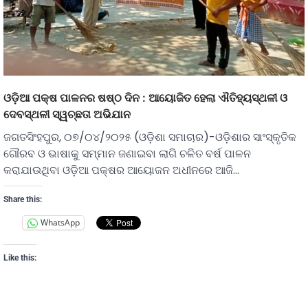
ଓଡ଼ିଆ ପକ୍ଷ ପାଳନର ଷଷ୍ଠ ଦିନ : ଆୟୋଜିତ ହେଲା ଐତିହ୍ୟସ୍ଥଳୀ ଓ
ଦେବସ୍ଥଳୀ ସ୍ୱଚ୍ଛତା ଅଭିଯାନ
ଜଗତସିଂହପୁର, ୦୭/୦୪/୨୦୨୫ (ଓଡ଼ିଶା ସମାଚାର)-ଓଡ଼ିଶାର ସାଂସ୍କୃତିକ
ଗୌରବ ଓ ଭାଷାକୁ ସମ୍ମାନ ଜଣାଇବା ଲାଗି ଚଳିତ ବର୍ଷ ପାଳନ
କରାଯାଉଥିବା ଓଡ଼ିଆ ପକ୍ଷର ଆୟୋଜନ ଅଧୀନରେ ଆଜି…
Share this:
WhatsApp
Like this: