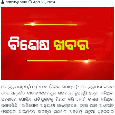
admin@odia
April 20, 2024
କେନ୍ଦ୍ରାପଡ଼ା,୨୦/୦୪/୨୦୨୪ (ଓଡ଼ିଶା ସମାଚାର)- କେନ୍ଦ୍ରାପଡା ଟାଉନ
ଥାନା ଅନ୍ତର୍ଗତ ଟାଉନବଳରାମପୁର ଗ୍ରାମରେ ଛୁରାଭୂଷି ହତ୍ୟା କରିଥିବା
ଘଟଣାରେ ପୋଲିସ ଅଭିଯୁକ୍ତକୁ ଗିରଫ କରି କୋର୍ଟ ଚାଲାଣ କରିଥିବା
ଜଣାପଡିଛି । ଅଭିଯୋଗ ଅନୁଯାୟୀ କେନ୍ଦ୍ରାପଡା ସଦର ଥାନା ଅନ୍ତର୍ଗତ
ଓସ୍ତପୁର ପଂଚାୟତର ସାରଙ୍ଗ ଗ୍ରାମର ଅକ୍ଷୟ ଖଟୁଆ ଶୁକ୍ରବାର