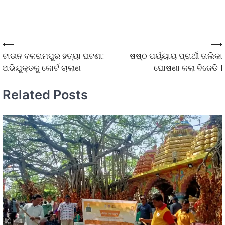
⟵
⟶
ଟାଉନ ବଳରାମପୁର ହତ୍ୟା ଘଟଣା:
ଷଷ୍ଠ ପର୍ୟ୍ୟାୟ ପ୍ରାର୍ଥୀ ତାଲିକା
ଅଭିଯୁକ୍ତକୁ କୋର୍ଟ ଚାଲାଣ
ଘୋଷଣା କଲା ବିଜେଡି ।
Related Posts