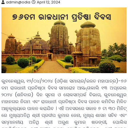
admin@odia
April 12, 2024
ଭୁବନେଶ୍ୱର, ୧୨/୦୪/୨୦୨୪ (ଓଡ଼ିଶା ସମାଚାର/ରଜତ ମହାପାତ୍ର)-୭୬
ତମ ରାଜଧାନୀ ପ୍ରତିଷ୍ଠା ଦିବସ ସମାରୋହ ଆସନ୍ତାକାଲି ୧୩ ଅପ୍ରେଲ
୨୦୨୪ (ଶନିବାର) ଦିନ ସୂଚନା ଓ ଲୋକସମ୍ପର୍କ ବିଭାଗ, ଭୁବନେଶ୍ୱର
ମହାନଗର ନିଗମ ଏବଂ ରାଜଧାନୀ ପ୍ରତିଷ୍ଠା ଦିବସ ପାଳନ କମିଟିର ମିଳିତ
ଆନୁକୂଲ୍ୟରେ ପାଳନ କରାଯିବ । ଏହି ଅବସରରେ ସକାଳ ୭ ଟା ୩୦ ମିନିଟ୍
ରେ ମୁଖ୍ୟଅତିଥି ଶ୍ରୀ ପ୍ରଦୀପ କୁମାର ଜେନା, ମୁଖ୍ୟ ଶାସନ ସଚିବ ଏବଂ
ସମ୍ମାନନୀୟ ଅତିଥି ଶ୍ରୀ ଅରୁଣ କୁମାର ଷଡଙ୍ଗୀ, ପୋଲିସ