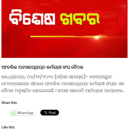
ଆଂଚଳିକ ଅବସରପ୍ରାପ୍ତ କର୍ମଚାରୀ ସଂଘ ବୈଠକ
କେନ୍ଦ୍ରାପଡ଼ା, ୦୪/୧୧/୨୦୨୪ (ଓଡ଼ିଶା ସମାଚାର)- ନହଙ୍ଗସ୍ଥିତ
ମା’ମଙ୍ଗଳାଙ୍କ ପୀଠରେ ଆଂଚଳିକ ଅବସରପ୍ରାପ୍ତ କର୍ମଚାରୀ ସଂଘର ଏକ
ବୈଠକ ଅନୁଷ୍ଠିତ ହୋଇଯାଇଛି । ସଂଘର ସଭାପତି ଆର୍ତତ୍ରାଣ ପାତ୍ରଙ୍କ…
Share this:
WhatsApp
Like this: