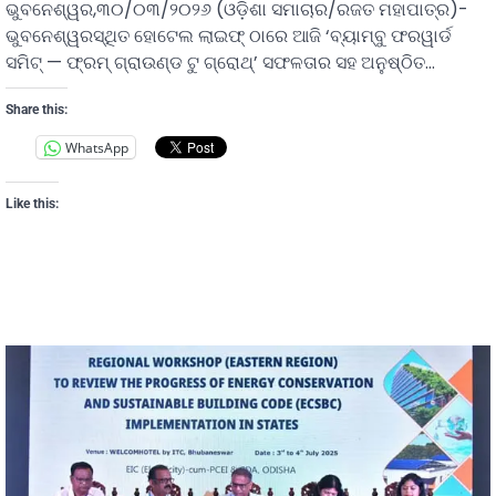
ଭୁବନେଶ୍ୱର,୩୦/୦୩/୨୦୨୬ (ଓଡ଼ିଶା ସମାଚାର/ରଜତ ମହାପାତ୍ର)-
ଭୁବନେଶ୍ୱରସ୍ଥିତ ହୋଟେଲ ଲାଇଫ୍ ଠାରେ ଆଜି ‘ବ୍ୟାମ୍ବୁ ଫରୱାର୍ଡ
ସମିଟ୍ — ଫ୍ରମ୍ ଗ୍ରାଉଣ୍ଡ ଟୁ ଗ୍ରୋଥ୍’ ସଫଳତାର ସହ ଅନୁଷ୍ଠିତ…
Share this:
WhatsApp
Like this: