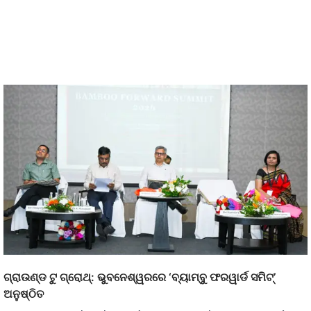
ଗ୍ରାଉଣ୍ଡ ଟୁ ଗ୍ରୋଥ୍: ଭୁବନେଶ୍ୱରରେ ‘ବ୍ୟାମ୍ବୁ ଫରୱାର୍ଡ ସମିଟ୍’
ଅନୁଷ୍ଠିତ