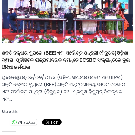
ଶକ୍ତି ଦକ୍ଷତା ବ୍ୟୁରୋ (BEE)ଏବଂ ସର୍ବୋଚ୍ଚ ଯନ୍ତ୍ରୀ (ବିଦ୍ୟୁତ୍)ଓଡ଼ିଶା
ଦ୍ଵାରା ପୂର୍ବାଞ୍ଚଳ ରାଜ୍ୟମାନଙ୍କ ନିମନ୍ତେ ECSBC ସଂକ୍ରାନ୍ତରେ ଦୁଇ
ଦିନିଆ କର୍ମଶାଳା
ଭୁବନେଶ୍ୱର,୦୫/୦୭/୨୦୨୫ (ଓଡ଼ିଶା ସମାଚାର/ରଜତ ମହାପାତ୍ର)-
ଶକ୍ତି ଦକ୍ଷତା ବ୍ୟୁରୋ (BEE),ଶକ୍ତି ମନ୍ତ୍ରଣାଳୟ, ଭାରତ ସରକାର
ଏବଂ ସର୍ବୋଚ୍ଚ ଯନ୍ତ୍ରୀ (ବିଦ୍ୟୁତ୍) ତଥା ପ୍ରମୁଖ ବିଦ୍ୟୁତ୍ ନିରୀକ୍ଷକ
ଏବଂ…
Share this:
WhatsApp