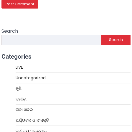
Search
Search
Categories
LIVE
Uncategorized
କୃଷି
କ୍ରୀଡ଼ା
ତାଜା ଖବର
ପର୍ଯ୍ୟଟନ ଓ ସଂସ୍କୃତି
ବାଣିଜ୍ୟ ବ୍ୟବସାୟ