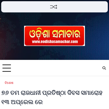
ବିଶେଷ
୭୬ ତମ ରାଜଧାନୀ ପ୍ରତିଷ୍ଠା ଦିବସ ସମାରୋହ
୧୩ ଅପ୍ରେଲ ରେ