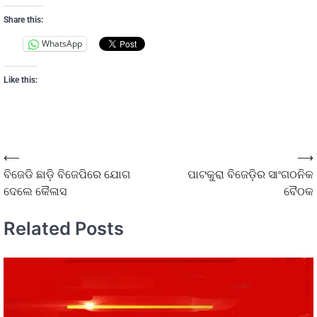
Share this:
WhatsApp
Like this:
⟵
⟶
ବିଜେଡି ଛାଡ଼ି ବିଜେପିରେ ଯୋଗ
ପାଟକୁରା ବିଜେଡ଼ିର ସାଂଗଠନିକ
ଦେଲେ କୈଳାସ
ବୈଠକ
Related Posts