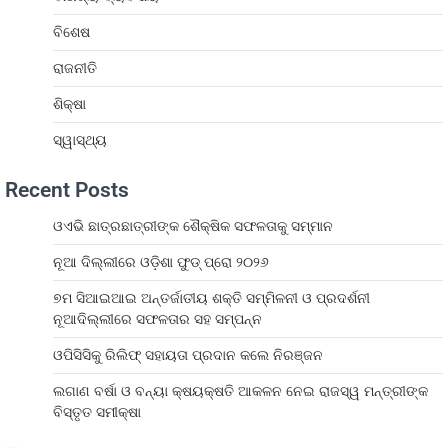
ବିଶେଷ
ରାଜନୀତି
ଶିକ୍ଷା
ସ୍ୱାସ୍ଥ୍ୟ
Recent Posts
ଓଏଭି ଛାତ୍ରଛାତ୍ରୀଙ୍କ ଶୈକ୍ଷିକ ସଫଳତାକୁ ସମ୍ମାନ
ନୂଆ ଦିଲ୍ଲୀରେ ଓଡ଼ିଶା ଫୁଡ୍ ପ୍ରୋ ୨୦୨୬
୭ମ ସିଆଇଆଇ ଅନ୍ତର୍ଜାତୀୟ ଶକ୍ତି ସମ୍ମିଳନୀ ଓ ପ୍ରଦର୍ଶନୀ
ନୂଆଦିଲ୍ଲୀରେ ସଫଳତାର ସହ ସମ୍ପନ୍ନ
ଓପିସିସିକୁ ରିଲିଫ୍ ସହାୟତା ପ୍ରଦାନ କଲେ ନିରଞ୍ଜନ
ଲଗାଣ ବର୍ଷା ଓ ବନ୍ୟା କ୍ଷୟକ୍ଷତି ଆକଳନ ନେଇ ରାଜସ୍ୱ ମନ୍ତ୍ରୀଙ୍କ
ବିସ୍ତୃତ ସମୀକ୍ଷା