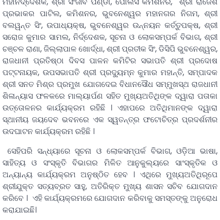
ମହାନିର୍ଦ୍ଦେଶକ, ଶ୍ରୀ ସଂଜୀବ ପଣ୍ଡା, ପୋଲିସ କମିଶନର, ଶ୍ରୀ ରାଜେଶ
ପ୍ରଭାକର ପାଟିଲ, କମିଶନର, ଭୁବନେଶ୍ୱର ମହାନଗର ନିଗମ, ଶ୍ରୀ
ବଲୱନ୍ତ ସିଂ, ଉପାଧ୍ୟକ୍ଷ, ଭୁବନେଶ୍ୱର ଉନ୍ନୟନ କର୍ତ୍ତୁପକ୍ଷ, ଶ୍ରୀ
ସରୋଜ କୁମାର ସାମଲ, ନିର୍ଦ୍ଦେଶକ, ସୂଚନା ଓ ଲୋକସମ୍ପର୍କ ବିଭାଗ, ଶ୍ରୀ
ଚଞ୍ଚଳ ରାଣା, ଜିଲ୍ଲାପାଳ ଖୋର୍ଦ୍ଧା, ଶ୍ରୀ ପ୍ରତୀକ ସିଂ, ଡିସିପି ଭୁବନେଶ୍ୱର,
ରାଜଧାନୀ ପ୍ରତିଷ୍ଠା ଦିବସ ପାଳନ କମିଟିର ସଭାପତି ଶ୍ରୀ ପ୍ରଦୋଷ
ପଟ୍ଟନାୟକ, ଉପସଭାପତି ଶ୍ରୀ ପ୍ରଦ୍ୟୁମ୍ନ କୁମାର ମହାନ୍ତି, ସମ୍ପାଦକ
ଶ୍ରୀ ସନତ ମିଶ୍ର ପ୍ରମୁଖ ଯୋଗଦେଇ ବିଧାନସୌଧ ସମ୍ମୁଖସ୍ଥ ରାଜଧାନୀ
ଶିଳାନ୍ୟାସ ଫଳକରେ ମାଲ୍ୟାର୍ପଣ ସହିତ ମୁଖ୍ୟଅତିଥିଙ୍କ ଦ୍ୱାରା ପତାକା
ଉତ୍ତୋଳନର କାର୍ଯ୍ୟକ୍ରମ ରହିଛି । ଏହାପରେ ଅତିଥିମାନଙ୍କ ଦ୍ୱାରା
ସ୍ଥାନୀୟ ଜୟଦେବ ଭବନରେ ଏକ ସ୍ୱତନ୍ତ୍ର ଫଟୋଚିତ୍ର ପ୍ରଦର୍ଶନୀର
ଉଦଘାଟନ କାର୍ଯ୍ୟକ୍ରମ ରହିଛି ।
ସେହିପରି ସନ୍ଧ୍ୟାରେ ସୂଚନା ଓ ଲୋକସମ୍ପର୍କ ବିଭାଗ, ଓଡ଼ିଆ ଭାଷା,
ସାହିତ୍ୟ ଓ ସଂସ୍କୃତି ବିଭାଗର ମିଳିତ ଆନୁକୁଲ୍ୟରେ ସାଂସ୍କୃତିକ ଓ
ଅନ୍ୟାନ୍ୟ କାର୍ଯ୍ୟକ୍ରମ ଅନୁଷ୍ଠିତ ହେବ । ଏଥିରେ ମୁଖ୍ୟଅତିଥିରୂପେ
ଶ୍ରୀଯୁକ୍ତ ସତ୍ୟବ୍ରତ ସାହୁ, ଅତିରିକ୍ତ ମୁଖ୍ୟ ଶାସନ ସଚିବ ଯୋଗଦାନ
କରିବେ । ଏହି କାର୍ଯ୍ୟକ୍ରମରେ ଯୋଗଦାନ କରିବାକୁ ସମସ୍ତଙ୍କୁ ଅନୁରୋଧ
କରାଯାଇଛି।