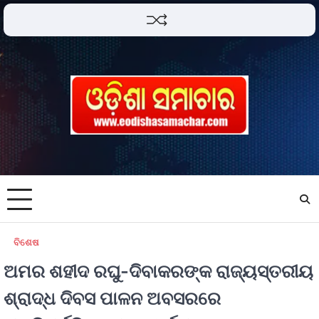
ବିଶେଷ
ଅମର ଶହୀଦ ରଘୁ-ଦିବାକରଙ୍କ ରାଜ୍ୟସ୍ତରୀୟ
ଶ୍ରାଦ୍ଧ ଦିବସ ପାଳନ ଅବସରରେ