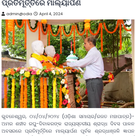
ପ୍ରତିମୂର୍ତ୍ତିରେ ମାଲ୍ୟାର୍ପଣ
admin@odia
April 4, 2024
ଭୁବନେଶ୍ୱର, ୦୪/୦୪/୨୦୨୪ (ଓଡ଼ିଶା ସମାଚାର/ରଜତ ମହାପାତ୍ର)-
ଅମର ଶହୀଦ ରଘୁ-ଦିବାକରଙ୍କ ରାଜ୍ୟସ୍ତରୀୟ ଶ୍ରାଦ୍ଧ ଦିବସ ପାଳନ
ଅବସରରେ ପ୍ରତିମୂର୍ତ୍ତିରେ ମାଲ୍ୟାର୍ପଣ ପୂର୍ବକ ଶ୍ରଦ୍ଧାଞ୍ଜଳି ଜ୍ଞାପନ