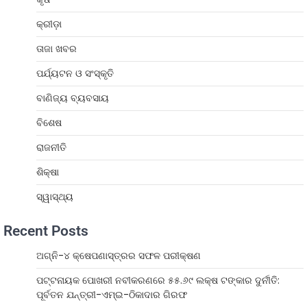
କ୍ରୀଡ଼ା
ତାଜା ଖବର
ପର୍ଯ୍ୟଟନ ଓ ସଂସ୍କୃତି
ବାଣିଜ୍ୟ ବ୍ୟବସାୟ
ବିଶେଷ
ରାଜନୀତି
ଶିକ୍ଷା
ସ୍ୱାସ୍ଥ୍ୟ
Recent Posts
ଅଗ୍ନି-୪ କ୍ଷେପଣାସ୍ତ୍ରର ସଫଳ ପରୀକ୍ଷଣ
ପଟ୍ଟନାୟକ ପୋଖରୀ ନବୀକରଣରେ ୫୫.୬୯ ଲକ୍ଷ ଟଙ୍କାର ଦୁର୍ନୀତି:
ପୂର୍ବତନ ଯନ୍ତ୍ରୀ-ଏମ୍‌ଇ-ଠିକାଦାର ଗିରଫ