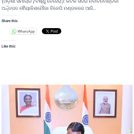
(ଓଡ଼ିଶା ସମାଚାର /ବିଷ୍ଣୁ ବେହେରା): କଟକ ସଦର ନିର୍ବାଚନମଣ୍ଡଳୀ
ଅର୍ନ୍ତଗତ ଵୈୟାଳିଶମୌଜା ବିଜେପି ମଣ୍ଡଳରେ ଆଜି…
Share this:
WhatsApp
Like this: