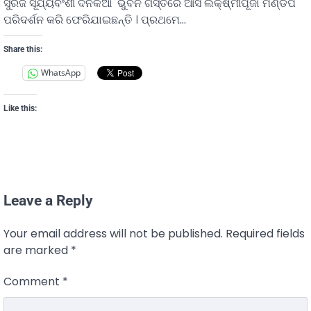
ସୁରଜ ସୂର୍ଯ୍ୟବଂଶୀ ଦିନିକିଆ ଭୁବନ ଗସ୍ତରେ ଆସି ଲକ୍ଷ୍ମୀପୂଜା ମଣ୍ଡପ
ପରିଦର୍ଶନ କରି ଫେରିଯାଇଛନ୍ତି । ପ୍ରଥମେ…
Share this:
WhatsApp
Like this:
Leave a Reply
Your email address will not be published.
Required fields
are marked
*
Comment
*