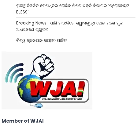
ଦୁଃସ୍ଥିତିଜନିତ ଦେଶାନ୍ତର ରୋକିବ ମିଶନ ଶକ୍ତି ବିଭାଗର ‘ପ୍ରୋଜେକ୍ଟ
BLESS’
Breaking News : ପାଣି ଟାଙ୍କିରେ ଶ୍ୱାସରୁଦ୍ଧ ହୋଇ ଜଣେ ମୃତ,
ଅନ୍ୟଜଣେ ଗୁରୁତର
ବିଶ୍ୱ ସ୍ତନପାନ ସପ୍ତାହ ପାଳିତ
Member of WJAI