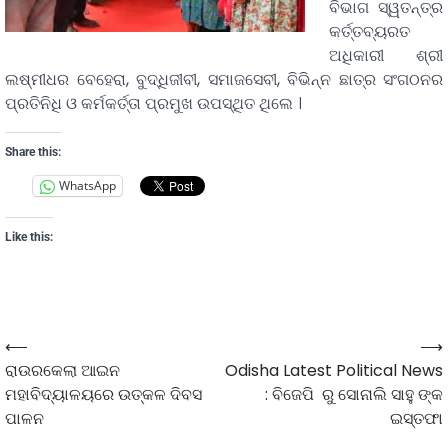
ବିଭାଗ ସ୍ୱତନ୍ତ୍ର
କର୍ତ୍ତବ୍ୟରତ
ଅଧିକାରୀ ଶ୍ରୀ
ଲଷ୍ମୀଧର ବେହେରା, ବୁଦ୍ଧିଜୀବୀ, ସମାଜସେବୀ, ବିଭିନ୍ନ ଛାତ୍ର ସଂଗଠନର
ପ୍ରତିନିଧି ଓ କର୍ମକର୍ତ୍ତା ପ୍ରମୁଖ ଉପସ୍ଥିତ ଥିଲେ ।
Share this:
WhatsApp
Like this:
⟵
⟶
ରାଉରକେଲା ଆଇନ
Odisha Latest Political News
ମହାବିଦ୍ୟାଳୟରେ ଉତ୍କଳ ଦିବସ
: ବିଜେପି ରୁ ‌ସୋନାଲି ସାହୁ ଙ୍କ
ପାଳନ
ଇସ୍ତଫା