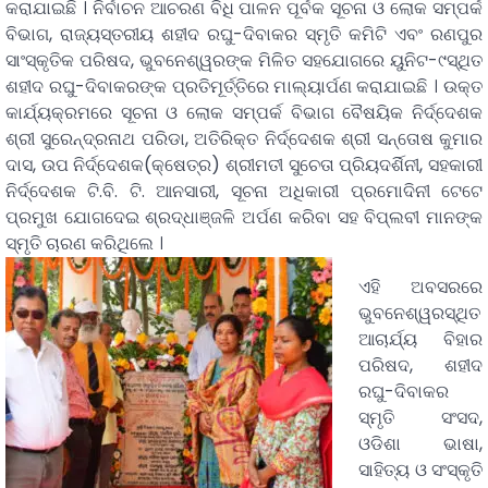
କରାଯାଇଛି । ନିର୍ବାଚନ ଆଚରଣ ବିଧି ପାଳନ ପୂର୍ବକ ସୂଚନା ଓ ଲୋକ ସମ୍ପର୍କ
ବିଭାଗ, ରାଜ୍ୟସ୍ତରୀୟ ଶହୀଦ ରଘୁ-ଦିବାକର ସ୍ମୃତି କମିଟି ଏବଂ ରଣପୁର
ସାଂସ୍କୃତିକ ପରିଷଦ, ଭୁବନେଶ୍ୱରଙ୍କ ମିଳିତ ସହଯୋଗରେ ୟୁନିଟ-୯ସ୍ଥିତ
ଶହୀଦ ରଘୁ-ଦିବାକରଙ୍କ ପ୍ରତିମୂର୍ତ୍ତିରେ ମାଲ୍ୟାର୍ପଣ କରାଯାଇଛି । ଉକ୍ତ
କାର୍ଯ୍ୟକ୍ରମରେ ସୂଚନା ଓ ଲୋକ ସମ୍ପର୍କ ବିଭାଗ ବୈଷୟିକ ନିର୍ଦ୍ଦେଶକ
ଶ୍ରୀ ସୁରେନ୍ଦ୍ରନାଥ ପରିଡା, ଅତିରିକ୍ତ ନିର୍ଦ୍ଦେଶକ ଶ୍ରୀ ସନ୍ତୋଷ କୁମାର
ଦାସ, ଉପ ନିର୍ଦ୍ଦେଶକ(କ୍ଷେତ୍ର) ଶ୍ରୀମତୀ ସୁଚେତା ପ୍ରିୟଦର୍ଶିନୀ, ସହକାରୀ
ନିର୍ଦ୍ଦେଶକ ଟି.ବି. ଟି. ଆନସାରୀ, ସୂଚନା ଅଧିକାରୀ ପ୍ରମୋଦିନୀ ଟେଟେ
ପ୍ରମୁଖ ଯୋଗଦେଇ ଶ୍ରଦ୍ଧାଞ୍ଜଳି ଅର୍ପଣ କରିବା ସହ ବିପ୍ଲବୀ ମାନଙ୍କ
ସ୍ମୃତି ଚାରଣ କରିଥିଲେ ।
ଏହି ଅବସରରେ
ଭୁବନେଶ୍ୱରସ୍ଥିତ
ଆଚାର୍ଯ୍ୟ ବିହାର
ପରିଷଦ, ଶହୀଦ
ରଘୁ-ଦିବାକର
ସ୍ମୃତି ସଂସଦ,
ଓଡିଶା ଭାଷା,
ସାହିତ୍ୟ ଓ ସଂସ୍କୃତି