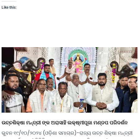
Like this:
ଉଚ୍ଚଶିକ୍ଷା ମନ୍ତ୍ରୀ ଙ୍କ ଅରାସାହି ଲକ୍ଷ୍ମୀପୂଜା ମଣ୍ଡପ ପରିଦର୍ଶନ
ଭୁବନ ୧୯/୧୦/୨୦୨୪ (ଓଡ଼ିଶା ସମାଚାର)-ରାଜ୍ୟ ଉଚ୍ଚ ଶିକ୍ଷା ମନ୍ତ୍ରୀ