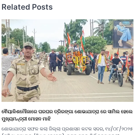
Related Posts
ଵୈୟାଳିଶମୌଜାରେ ଘରଘର ତ୍ରିରଙ୍ଗା ଶୋଭାଯାତ୍ରା ରେ ସାମିଲ ହେଲେ
ମୁଖ୍ୟମନ୍ତ୍ରୀ ମୋହନ ମାଝି
ଶୋଭାଯାତ୍ରା ସଫଳ କଲା ଜିଲ୍ଲା ପ୍ରଶାସନ କଟକ ସଦର, ୧୪/୦୮/୨୦୨୫