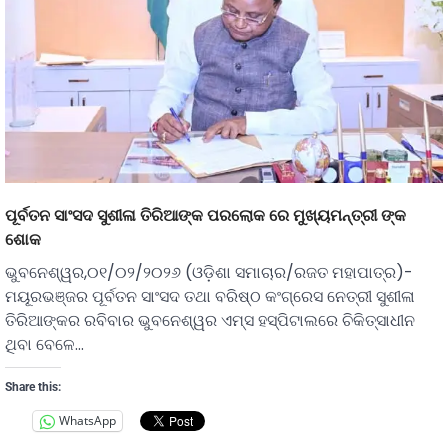
ପୂର୍ବତନ ସାଂସଦ ସୁଶୀଳା ତିରିଆଙ୍କ ପରଲୋକ ରେ ମୁଖ୍ୟମନ୍ତ୍ରୀ ଙ୍କ
ଶୋକ
ଭୁବନେଶ୍ୱର,୦୧/୦୨/୨୦୨୬ (ଓଡ଼ିଶା ସମାଚାର/ରଜତ ମହାପାତ୍ର)-
ମୟୂରଭଞ୍ଜର ପୂର୍ବତନ ସାଂସଦ ତଥା ବରିଷ୍ଠ କଂଗ୍ରେସ ନେତ୍ରୀ ସୁଶୀଳା
ତିରିଆଙ୍କର ରବିବାର ଭୁବନେଶ୍ୱର ଏମ୍ସ ହସ୍ପିଟାଲରେ ଚିକିତ୍ସାଧୀନ
ଥିବା ବେଳେ…
Share this:
WhatsApp