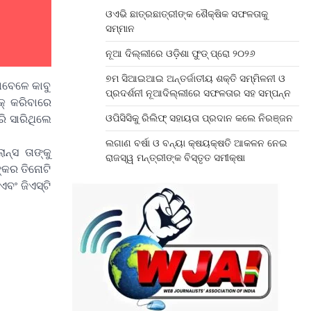
ଓଏଭି ଛାତ୍ରଛାତ୍ରୀଙ୍କ ଶୈକ୍ଷିକ ସଫଳତାକୁ
ସମ୍ମାନ
ନୂଆ ଦିଲ୍ଲୀରେ ଓଡ଼ିଶା ଫୁଡ୍ ପ୍ରୋ ୨୦୨୬
୭ମ ସିଆଇଆଇ ଅନ୍ତର୍ଜାତୀୟ ଶକ୍ତି ସମ୍ମିଳନୀ ଓ
ାବେଳେ କାବୁ
ପ୍ରଦର୍ଶନୀ ନୂଆଦିଲ୍ଲୀରେ ସଫଳତାର ସହ ସମ୍ପନ୍ନ
ାକ୍ କରିବାରେ
ି ସାରିଥିଲେ
ଓପିସିସିକୁ ରିଲିଫ୍ ସହାୟତା ପ୍ରଦାନ କଲେ ନିରଞ୍ଜନ
ଲଗାଣ ବର୍ଷା ଓ ବନ୍ୟା କ୍ଷୟକ୍ଷତି ଆକଳନ ନେଇ
ନ୍ସ ତାଙ୍କୁ
ରାଜସ୍ୱ ମନ୍ତ୍ରୀଙ୍କ ବିସ୍ତୃତ ସମୀକ୍ଷା
ଙ୍କର ତିନୋଟି
ବଂ ଜିଏସ୍ଟି