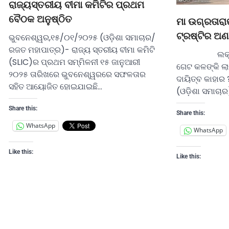
ରାଜ୍ୟସ୍ତରୀୟ ବୀମା କମିଟିର ପ୍ରଥମ
ବୈଠକ ଅନୁଷ୍ଠିତ
ମା ଉଗ୍ରତାରା
ଟ୍ରଷ୍ଟିର ଅ
ଭୁବନେଶ୍ୱର,୧୫/୦୧/୨୦୨୫ (ଓଡ଼ିଶା ସମାଚାର/
ରଜତ ମହାପାତ୍ର)- ରାଜ୍ୟ ସ୍ତରୀୟ ବୀମା କମିଟି
ଲକ୍ଷାଧିକ ଟ
(SLIC)ର ପ୍ରଥମ ସମ୍ମିଳନୀ ୧୫ ଜାନୁଆରୀ
ଗେଟ କଳଙ୍କି ଲା
୨୦୨୫ ତାରିଖରେ ଭୁବନେଶ୍ୱରରେ ସଫଳତାର
ଦାୟିତ୍ବ କାହାର
ସହିତ ଆୟୋଜିତ ହୋଇଯାଇଛି…
(ଓଡ଼ିଶା ସମାଚା
Share this:
Share this:
WhatsApp
WhatsApp
Like this:
Like this: