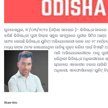
ଭୁବନେଶ୍ୱର, ୨୮/୦୩/୨୦୨୪ (ଓଡ଼ିଶା ସମାଚାର )- ଭିଜିଲାନ୍ସ ଜାଲରେ 
କରିଛି ଭିଜିଲାନ୍ସ। ପୁରୀ ଜିଲ୍ଲା ସ୍କୁଲ ସମ୍ମୁଖରେ ପୁରୀର ସିଟିଓ ଆଣ୍ଡ
ସଫଳ ହୋଇଛି ଭିଜିଲାନ୍ସ ୟୁନିଟ୍। ଅଭିଯୋଗକାରୀ ଜଣକ ଗତ ୧୯ ମାର୍ଚ୍ଚ
ମଧ୍ୟ ତାଙ୍କ ଅଟକ ରଖାଯାଇଥିବା ଗାଡିକୁ ମୁକ୍ତ କରିବା ପାଇଁ ଜିଏସ୍ଟି 
ଆଜି ଅଭିଯୋଗକାରୀଙ୍କ ଠାରୁ ପୁରୀ 
ଧରିଥିଲା। ଭିଜିଲାନ୍ସ ଅଧିକାରୀମାନେ
ସ୍ଥାନରେ ଏକକାଳୀନ ଚଢାଉ ଚାଲିଛି। ଏ
ଅଧିକାରୀ, ଏନଫୋର୍ସମେଣ୍ଟ ୟୁନିଟ୍ ବିର
Share this: