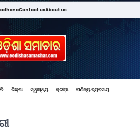
madhana
Contact us
About us
ତି
ଶିକ୍ଷା
ସ୍ୱାସ୍ଥ୍ୟ
କ୍ରୀଡ଼ା
ବାଣିଜ୍ୟ ବ୍ୟବସାୟ
ରୀ