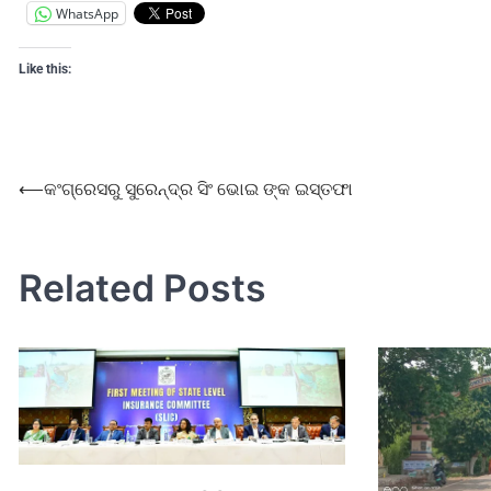
WhatsApp
Like this:
⟵
କଂଗ୍ରେସରୁ ସୁରେନ୍ଦ୍ର ସିଂ ଭୋଇ ଙ୍କ ଇସ୍ତଫା
Related Posts