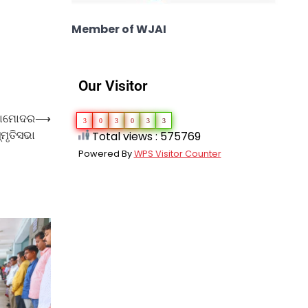
Member of WJAI
Our Visitor
 ଦାମୋଦର
⟶
3
0
3
0
3
3
ମୃତିସଭା
Total views : 575769
Powered By
WPS Visitor Counter