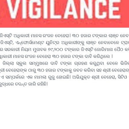
ଜିଏସ୍ଟି ଅଧିକାରୀ ମାନସ ରଂଜନ ବେହେରା। ୩୦ ହଜାର ଟଙ୍କାର ଲାଞ୍ଚ ନେବ
 ଜିଏସ୍ଟି, ଏନ୍ଫୋର୍ସମେଣ୍ଟ ୟୁନିଟ୍ର ଅଧିକାରୀଙ୍କୁ ଲାଞ୍ଚ ନେବାବେଳେ ଟ୍ର
ରେ ସରକାରୀ ନିୟମ ମୁତାବକ ୭୯,୨୦୦ ଟଙ୍କାର ଜିଏସ୍ଟି ଜୋରିମାନା ପୈଠ କର
ଅଧିକାରୀ ମାନସ ରଂଜନ ବେହେରା ୩୦ ହଜାର ଟଙ୍କା ଦାବି କରିଥିଲେ ।
ଜିଲ୍ଲା ସ୍କୁଲ ସମ୍ମୁଖରେ ଦାବି ଟଙ୍କା ଗ୍ରହଣ କରୁଥିବା ବେଳେ ଭିଜିଲା
 ଶ୍ରୀ ବେହେରାଙ୍କ ଠାରୁ ୩୦ ହଜାର ଟଙ୍କାକୁ ଜବତ କରିବା ସହ ଶ୍ରୀ ବେହେରା
 ସମ୍ପର୍କରେ ଏକ ମାମଲା ରୁଜୁ ହୋଇଛି। ଅଭିଯୁକ୍ତ ଶ୍ରୀ ବେହେରା, ସିଟିଓ ଏ
ୁଦ୍ଧରେ ତଦନ୍ତ ଜାରି ରହିଛି।