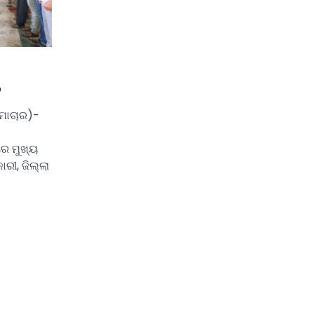
ନ
ମାଚାର)-
ରେ ମୁଖ୍ୟ
ାରୀ, ଜିଲ୍ଲା