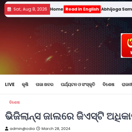
Sat, Aug 8, 2026
Home
Read in English
Abhijoga Sa
LIVE
କୃଷି
ତାଜା ଖବର
ପର୍ଯ୍ୟଟନ ଓ ସଂସ୍କୃତି
ବିଶେଷ
ରାଜନୀ
ବିଶେଷ
ଭିଜିଲାନ୍ସ ଜାଲରେ ଜିଏସ୍ଟି ଅଧିକା
admin@odia
March 28, 2024