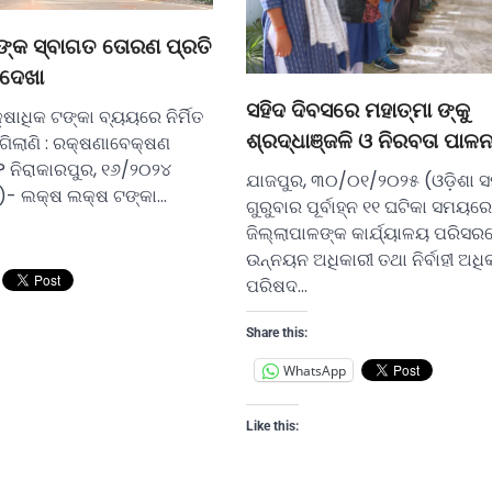
ଙ୍କ ସ୍ବାଗତ ତୋରଣ ପ୍ରତି
ଣଦେଖା
ସହିଦ ଦିବସରେ ମହାତ୍ମା ଙ୍କୁ
ଙ୍କା ବ୍ୟୟରେ ନିର୍ମିତ
ଶ୍ରଦ୍ଧାଞ୍ଜଳି ଓ ନିରବତା ପାଳ
ଗିଲାଣି : ରକ୍ଷଣାବେକ୍ଷଣ
 ? ନିରାକାରପୁର, ୧୬/୨୦୨୪
ଯାଜପୁର, ୩୦/୦୧/୨୦୨୫ (ଓଡ଼ିଶା ସ
ର)- ଲକ୍ଷ ଲକ୍ଷ ଟଙ୍କା…
ଗୁରୁବାର ପୂର୍ବାହ୍ନ ୧୧ ଘଟିକା ସମୟରେ
ଜିଲ୍ଲାପାଳଙ୍କ କାର୍ଯ୍ୟାଳୟ ପରିସର
ଉନ୍ନୟନ ଅଧିକାରୀ ତଥା ନିର୍ବାହୀ ଅଧିକ
ପରିଷଦ…
Share this:
WhatsApp
Like this: