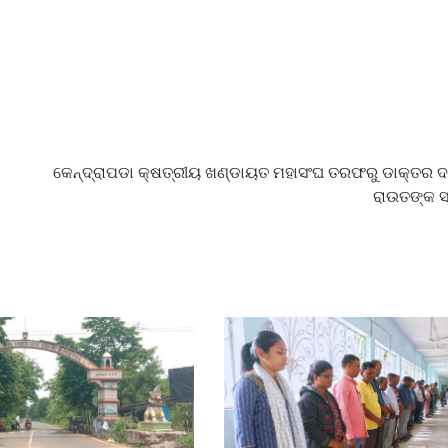
କେନ୍ଦ୍ରାପଡା କ୍ଷତ୍ରୀୟ ଖଣ୍ଡାୟତ ମହାସଂଘ ତରଫରୁ ଡାକ୍ତର
ରାଉତଙ୍କ ସ୍