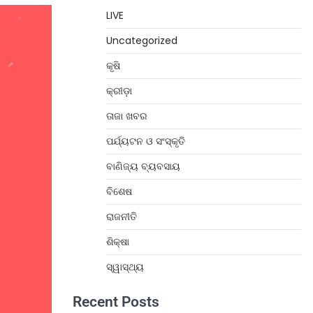
LIVE
Uncategorized
କୃଷି
କ୍ରୀଡ଼ା
ତାଜା ଖବର
ପର୍ଯ୍ୟଟନ ଓ ସଂସ୍କୃତି
ବାଣିଜ୍ୟ ବ୍ୟବସାୟ
ବିଶେଷ
ରାଜନୀତି
ଶିକ୍ଷା
ସ୍ୱାସ୍ଥ୍ୟ
Recent Posts