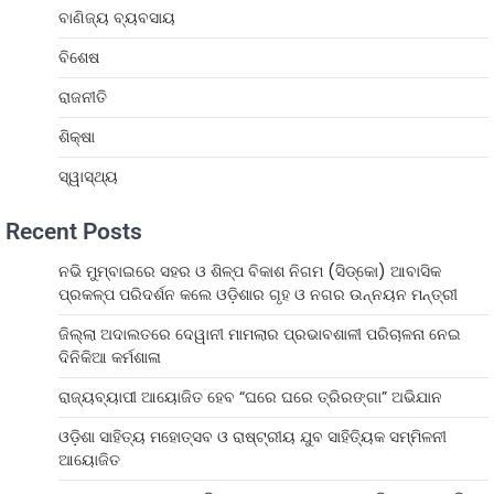
ବାଣିଜ୍ୟ ବ୍ୟବସାୟ
ବିଶେଷ
ରାଜନୀତି
ଶିକ୍ଷା
ସ୍ୱାସ୍ଥ୍ୟ
Recent Posts
ନଭି ମୁମ୍ବାଇରେ ସହର ଓ ଶିଳ୍ପ ବିକାଶ ନିଗମ (ସିଡ୍‌କୋ) ଆବାସିକ
ପ୍ରକଳ୍ପ ପରିଦର୍ଶନ କଲେ ଓଡ଼ିଶାର ଗୃହ ଓ ନଗର ଉନ୍ନୟନ ମନ୍ତ୍ରୀ
ଜିଲ୍ଲା ଅଦାଲତରେ ଦେୱାନୀ ମାମଲାର ପ୍ରଭାବଶାଳୀ ପରିଚାଳନା ନେଇ
ଦିନିକିଆ କର୍ମଶାଳା
ରାଜ୍ୟବ୍ୟାପୀ ଆୟୋଜିତ ହେବ “ଘରେ ଘରେ ତ୍ରିରଙ୍ଗା” ଅଭିଯାନ
ଓଡ଼ିଶା ସାହିତ୍ୟ ମହୋତ୍ସବ ଓ ରାଷ୍ଟ୍ରୀୟ ଯୁବ ସାହିତ୍ୟିକ ସମ୍ମିଳନୀ
ଆୟୋଜିତ