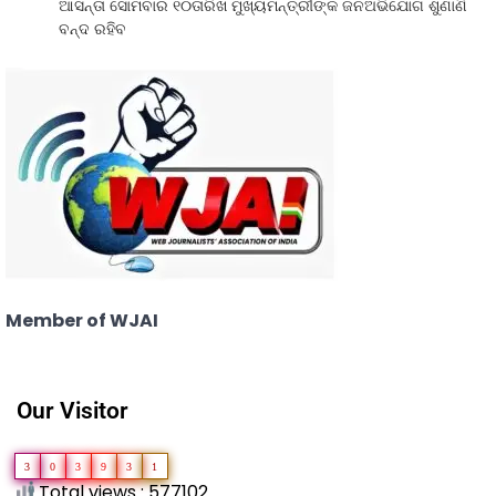
ଆସନ୍ତା ସୋମବାର ୧୦ତାରିଖ ମୁଖ୍ୟମନ୍ତ୍ରୀଙ୍କ ଜନଅଭିଯୋଗ ଶୁଣାଣି
ବନ୍ଦ ରହିବ
Member of WJAI
Our Visitor
3
0
3
9
3
1
Total views : 577102