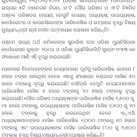
ଭୁବନେଶ୍ୱର, ୧୩/୦୩/୨୦୨୪ (ଓଡ଼ିଶା ସମାଚାର/ରଜତ ମହାପାତ୍ର)-
ରାଜ୍ୟର ୫ଟି ମହାନଗର ନିଗମ, ୪୮ଟି ପୌର ପରିଷଦ ଓ ୬୮ଟି ବିଜ୍ଞପିତ
ଅଞ୍ଚଳ ପରିଷଦର ମେୟର, ଡେପୁଟି ମେୟର, ଅଧ୍ୟକ୍ଷ, ଉପାଧ୍ୟକ୍ଷ,
କର୍ପୋରେଟର ଓ କାଉନସିଲରଙ୍କ ପାରିତୋଷିକ ଓ ଭତ୍ତାରେ ବୃଦ୍ଧି ବିଷୟ
ମୁଖ୍ୟମନ୍ତ୍ରୀ ଶ୍ରୀ ନବୀନ ପଟ୍ଟନାୟକ ଘୋଷଣା କରିଛନ୍ତି।
ପଞ୍ଚମ ରାଜ୍ୟ ଅର୍ଥ କମିଶନଙ୍କ ସୁପାରିଶ ତଥା ଓଡିଶା ମ୍ୟୁନିସିପାଲ
କର୍ପୋରେସନ ରୁଲ୍ସ- ୨୦୦୪ ଓ ଓଡିଶା ମ୍ୟୁନିସିପାଲିଟି ରୁଲ୍ସ-୧୯୫୩ ରେ
ସଂଶୋଧନ ଆଣି ଏହି ବୃଦ୍ଧି କରାଯାଇଛି।
ମହାନଗର ନିଗମମାନଙ୍କର ମେୟରମାନେ ପୂର୍ବରୁ ପାରିତୋଷିକ ଭାବରେ ୮
ହଜାର ଟଙ୍କା ପାଉଥିବା ବେଳେ ଏହାକୁ ସଂଶୋଧନ କରାଯାଇ ମାସିକ ୫୦
ହଜାର ଟଙ୍କାକୁ ବୃଦ୍ଧି କରାଯାଇଛି। ସେହିପରି ଡେପୁଟି ମେୟରମାନଙ୍କ
ପାରିତୋଷିକ ମାସିକ ୫ ହଜାର ଟଙ୍କାରୁ ୨୦ ହଜାର ଟଙ୍କାକୁ ବୃଦ୍ଧି
କରାଯାଇଛି। ପୌର ପରିଷଦ ଅଧ୍ୟକ୍ଷଙ୍କ ପାରିତୋଷିକ ମାସିକ ୧,୫୦୦ ରୁ
୧୫ ହଜାର ଟଙ୍କାକୁ, ଉପଧ୍ୟକ୍ଷଙ୍କ ପାରିତୋଷିକ ମାସିକ ୧,୨୦୦ ରୁ ୧୦
ହଜାର ଟଙ୍କାକୁ ବୃଦ୍ଧି କରାଯାଇଥିବା ବେଳେ ଏନ୍‌.ଏ.ସି.
ଅଧ୍ୟକ୍ଷମାନଙ୍କର ମାସିକ ପାରିତୋଷିକ ୧,୦୦୦ ଟଙ୍କାରୁ ୧୦ ହଜାର
ଟଙ୍କାକୁ ଏବଂ ଉପାଧ୍ୟକ୍ଷଙ୍କ ମାସିକ ପାରିତୋଷିକ ୮୦୦ ରୁ ୭,୫୦୦
ଟଙ୍କାକୁ ବୃଦ୍ଧି ବିଷୟ ମୁଖ୍ୟମନ୍ତ୍ରୀ ଘୋଷଣା କରିଛନ୍ତି।