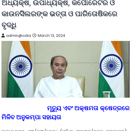
ଅଧ୍ୟକ୍ଷ, ଉପାଧ୍ୟକ୍ଷ, କର୍ପୋରେଟର ଓ
କାଉନସିଲରଙ୍କ ଭତ୍ତା ଓ ପାରିତୋଷିକରେ
ବୃଦ୍ଧି
admin@odia
March 13, 2024
ମୃତ୍ୟୁ ଏବଂ ଅକ୍ଷମତା କ୍ଷେତ୍ରରେ
ମିଳିବ ଅନୁକମ୍ପା ସହାୟତା