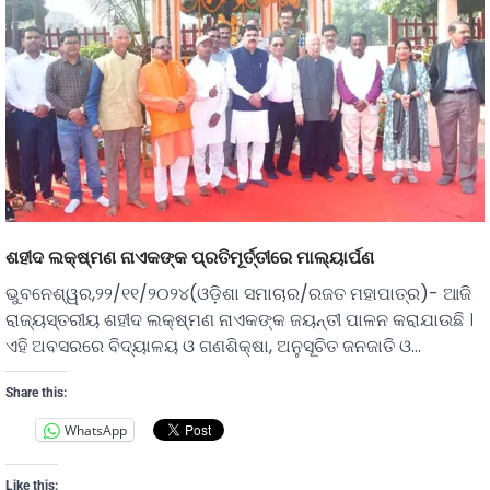
ଶହୀଦ ଲକ୍ଷ୍ମଣ ନାଏକଙ୍କ ପ୍ରତିମୂର୍ତ୍ତୀରେ ମାଲ୍ୟାର୍ପଣ
ଭୁବନେଶ୍ୱର,୨୨/୧୧/୨୦୨୪(ଓଡ଼ିଶା ସମାଚାର/ରଜତ ମହାପାତ୍ର)- ଆଜି
ରାଜ୍ୟସ୍ତରୀୟ ଶହୀଦ ଲକ୍ଷ୍ମଣ ନାଏକଙ୍କ ଜୟନ୍ତୀ ପାଳନ କରାଯାଉଛି ।
ଏହି ଅବସରରେ ବିଦ୍ୟାଳୟ ଓ ଗଣଶିକ୍ଷା, ଅନୁସୂଚିତ ଜନଜାତି ଓ…
Share this:
WhatsApp
Like this: