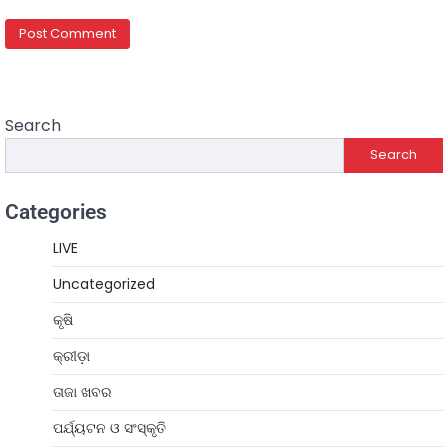
Search
Search
Categories
LIVE
Uncategorized
କୃଷି
କ୍ରୀଡ଼ା
ତାଜା ଖବର
ପର୍ଯ୍ୟଟନ ଓ ସଂସ୍କୃତି