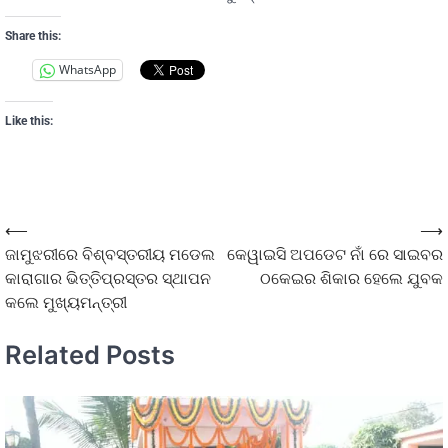
Share this:
WhatsApp
Like this:
⟵
⟶
ଜାମୁଝରୀରେ ବିଶ୍ବସ୍ତରୀୟ ମଡେଲ
କେୱାଇସି ଅପଡେଟ ନାଁ ରେ ସାଇବର
କାରାଗାର ଭିତ୍ତିପ୍ରସ୍ତର ସ୍ଥାପନ
ଠକେଇର ଶିକାର ହେଲେ ଯୁବକ
କଲେ ମୁଖ୍ୟମନ୍ତ୍ରୀ
Related Posts