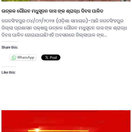
ଉତ୍କଳ ଗୌରବ ମଧୁସୂଦନ ଦାସ ଙ୍କ ଶ୍ରାଦ୍ଧ ଦିବସ ପାଳିତ
ଜଗତସିଂହପୁର ୦୪/୦୨/୨୦୨୫ (ଓଡ଼ିଶା ସମାଚାର)-ଆଜି ଜଗତସିଂହପୁର
ଜିଲ୍ଲା ପ୍ରଶାସନ ପକ୍ଷରୁ ଉତ୍କଳ ଗୌରବ ମଧୁସୂଦନ ଦାସ ଙ୍କ ଶ୍ରାଦ୍ଧ
ଦିବସ ପାଳିତ ହୋଇଯାଇଛି।ଏହି ଅବସରରେ ଜିଲ୍ଲାପାଳ ଙ୍କ…
Share this:
WhatsApp
Like this: