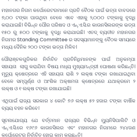
ମହାନଗର ନିଗମ କର୍ପୋରେଟରମାନେ ପ୍ରତି ବୈଠକ ପାଇଁ ଭତ୍ତା ବାବଦରେ
୭,୦୦ ଟଙ୍କା ପାଉଥିବା ବେଳେ ଏବେ ଏହାକୁ ୨,୦୦୦ ଟଙ୍କାକୁ ବୃଦ୍ଧି
କରାଯାଇଛି। ବିଭିନ୍ନ ପୌର ପରିଷଦ ଓ ଏନ୍‌.ଏ.ସି.ର କାଉନସିଲରଙ୍କ ଭତ୍ତା
୧୫୦ ରୁ ୫୦୦ ଟଙ୍କାକୁ ବୃଦ୍ଧି କରାଯାଇଛି। ଏତଦ୍‌ ବ୍ୟତୀତ ମହାନଗର
ନିଗମର Standing Committee ର ସଦସ୍ୟମାନଙ୍କୁ ବୈଠକ ସମୟରେ
ମଧ୍ୟ ଦୈନିକ ୨୦୦ ଟଙ୍କା ଭତ୍ତା ମିଳିବ।
ପୌରାଞ୍ଚଳଗୁଡିକର ନିର୍ବାଚିତ ପ୍ରତିନିଧିମାନଙ୍କ ପାଇଁ ଅନୁକମ୍ପା
ସହାୟତା ଲାଗୁ କରାଯିବା ବିଷୟ ମଧ୍ୟ ମୁଖ୍ୟମନ୍ତ୍ରୀ ଘୋଷଣା କରିଛନ୍ତି।
ମୃତ୍ୟୁ କ୍ଷେତ୍ରରେ ଏହି ସହାୟତା ରାଶି ୨ ଲକ୍ଷ ଟଙ୍କା ରଖାଯାଇଥିବା
ବେଳେ ସମ୍ପୂର୍ଣ୍ଣ ଓ ଆଂଶିକ ଅକ୍ଷମତା କ୍ଷେତ୍ରରେ ଯଥାକ୍ରମେ ୨
ଲକ୍ଷ ଓ ୧ ଲକ୍ଷ ଟଙ୍କା ରଖାଯାଇଛି।
ଏଥିପାଇଁ ରାଜ୍ୟ ସରକାର ୪ କୋଟି ୭୬ ଲକ୍ଷ ୫୨ ହଜାର ଟଙ୍କା ବାର୍ଷିକ
ବ୍ୟୟ ବହନ କରିବେ।
ସୂଚନାଯୋଗ୍ୟ ଯେ ବର୍ତ୍ତମାନ ରାଜ୍ୟର ବିଭିନ୍ନ ମ୍ୟୁନିସିପାଲିଟି ଓ
ଏନ୍‌.ଏ.ସି.ରେ ୧୬୯୬ କାଉନସିଲର ଏବଂ ମହାନଗର ନିଗମରେ ୨୪୪ଜଣ
କର୍ପୋରେଟର ନିର୍ବାଚିତ ହୋଇ କାମ କରୁଛନ୍ତି।