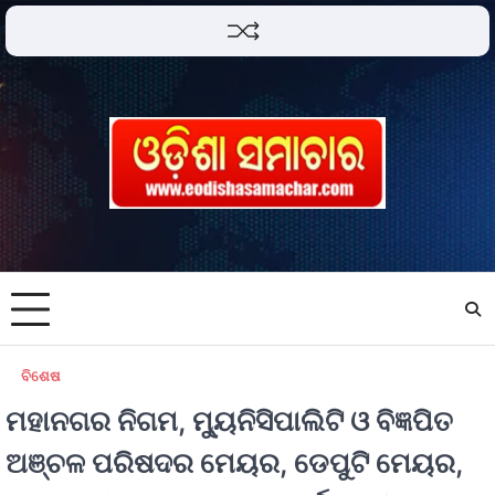
ବିଶେଷ
ମହାନଗର ନିଗମ, ମ୍ୟୁନିସିପାଲିଟି ଓ ବିଜ୍ଞପିତ
ଅଞ୍ଚଳ ପରିଷଦର ମେୟର, ଡେପୁଟି ମେୟର,