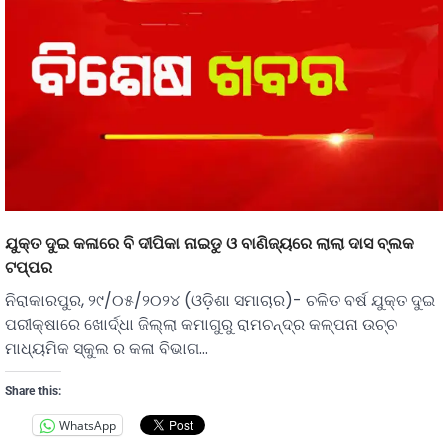
ଯୁକ୍ତ ଦୁଇ କଳାରେ ବି ଦୀପିକା ନାଇଡୁ ଓ ବାଣିଜ୍ୟରେ ଲାଲା ଦାସ ବ୍ଲକ
ଟପ୍ପର
ନିରାକାରପୁର, ୨୯/୦୫/୨୦୨୪ (ଓଡ଼ିଶା ସମାଚାର)- ଚଳିତ ବର୍ଷ ଯୁକ୍ତ ଦୁଇ
ପରୀକ୍ଷାରେ ଖୋର୍ଦ୍ଧା ଜିଲ୍ଲା କମାଗୁରୁ ରାମଚନ୍ଦ୍ର କଳ୍ପନା ଉଚ୍ଚ
ମାଧ୍ୟମିକ ସ୍କୁଲ ର କଳା ବିଭାଗ…
Share this:
WhatsApp