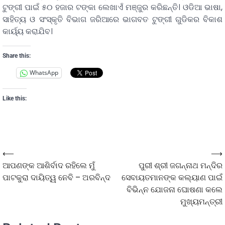
ଟୁଙ୍ଗୀ ପାଇଁ ୫୦ ହଜାର ଟଙ୍କା ଲେଖାଏଁ ମଞ୍ଜୁର କରିଛନ୍ତି। ଓଡିଆ ଭାଷା,
ସାହିତ୍ୟ ଓ ସଂସ୍କୃତି ବିଭାଗ ଜରିଆରେ ଭାଗବତ ଟୁଙ୍ଗୀ ଗୁଡିକର ବିକାଶ
କାର୍ୟ୍ୟ କରାଯିବ।
Share this:
WhatsApp
Like this:
⟵
⟶
ଆପଣଙ୍କ ଆଶିର୍ବାଦ ରହିଲେ ମୁଁ
ପୁରୀ ଶ୍ରୀ ଜଗନ୍ନାଥ ମନ୍ଦିର
ପାଟକୁରା ଦାୟିତ୍ୱ ନେବି – ଅରବିନ୍ଦ
ସେବାୟତମାନଙ୍କ କଲ୍ୟାଣ ପାଇଁ
ବିଭିନ୍ନ ଯୋଜନା ଘୋଷଣା କଲେ
ମୁଖ୍ୟମନ୍ତ୍ରୀ