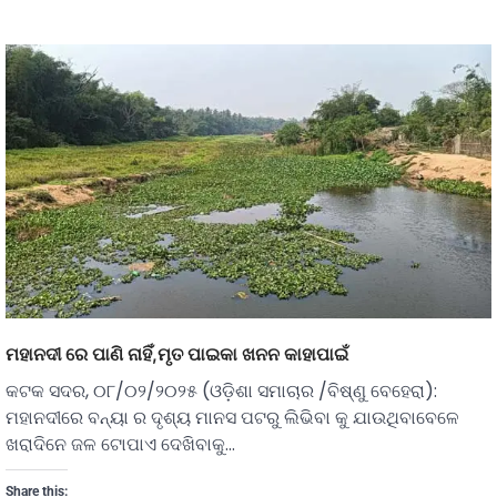
ମହାନଦୀ ରେ ପାଣି ନାହିଁ,ମୃତ ପାଇକା ଖନନ କାହାପାଇଁ
କଟକ ସଦର, ୦୮/୦୨/୨୦୨୫ (ଓଡ଼ିଶା ସମାଚାର /ବିଷ୍ଣୁ ବେହେରା):
ମହାନଦୀରେ ବନ୍ୟା ର ଦୃଶ୍ୟ ମାନସ ପଟରୁ ଲିଭିବା କୁ ଯାଉଥିବାବେଳେ
ଖରାଦିନେ ଜଳ ଟୋପାଏ ଦେଖିବାକୁ…
Share this: