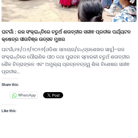
ଘଟଗାଁ : ରଜ ସଂକ୍ରାନ୍ତିରେ ଚତୁର୍ଥ ଶତାବ୍ଦୀର ସଜୀଵ ପ୍ରତୀକ ପର୍ଯ୍ୟଟନ
କ୍ଷେତ୍ର ସୀତାବିଞ୍ଜ ଉତ୍ସବ ମୁଖର
ଘଟଗାଁ,୧୫/୦୬/୨୦୨୬(ଓଡିଶା ସମାଚାର/ଚନ୍ଦ୍ରଶେଖର ସାହୁ)-ରଜ
ସଂକ୍ରାନ୍ତିରେ ପୌରାଣିକ ପୀଠ ତଥା ପୁରାତନ ସ୍ମାରକୀ ଚତୁର୍ଥ ଶତାବ୍ଦୀର
ଶୈଳ ଚିତ୍ରାଙ୍କନ ଏବଂ ଅମୁଲ୍ୟ ପ୍ରତ୍ନତତ୍ତ୍ୱ ଶିଳା ବିଶେଷର ସଜୀଵ
ପ୍ରତୀକ…
Share this:
WhatsApp
Like this: