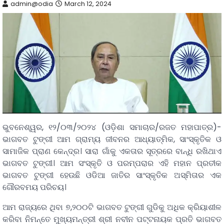
admin@odia
March 12, 2024
ଭୁବନେଶ୍ୱର, ୧୨/୦୩/୨୦୨୪ (ଓଡ଼ିଶା ସମାଚାର/ରଜତ ମହାପାତ୍ର)-
ଭାଗବତ ଟୁଙ୍ଗୀ ଆମ ଗ୍ରାମ୍ୟ ଜୀବନର ଆଧ୍ୟାତ୍ମିକ, ସାଂସ୍କୃତିକ ଓ
ସାମାଜିକ ପ୍ରାଣ କେନ୍ଦ୍ର। ସାରା ଗାଁକୁ ଏକତାର ସୂତ୍ରରେ ବାନ୍ଧି ରଖିଥାଏ
ଭାଗବତ ଟୁଙ୍ଗୀ। ଆମ ସଂସ୍କୃତି ଓ ପରମ୍ପରାର ଏହି ମହାନ ପ୍ରତୀକ
ଭାଗବତ ଟୁଙ୍ଗୀ ହେଉଛି ଓଡିଆ ଜାତିର ସାଂସ୍କୃତିକ ଅସ୍ମିତାର ଏକ
ଗୌରବମୟ ପରିଚୟ।
ଆମ ରାଜ୍ୟରେ ଥିବା ୭,୨୦୦ଟି ଭାଗବତ ଟୁଙ୍ଗୀ ଗୁଡିକୁ ଅଧିକ କ୍ରିୟାଶୀଳ
କରିବା ନିମନ୍ତେ ମୁଖ୍ୟମନ୍ତ୍ରୀ ଶ୍ରୀ ନବୀନ ପଟ୍ଟନାୟକ ପ୍ରତି ଭାଗବତ