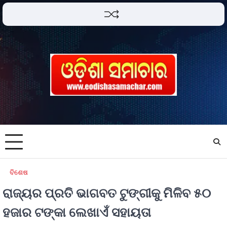
ବିଶେଷ
ରାଜ୍ୟର ପ୍ରତି ଭାଗବତ ଟୁଙ୍ଗୀକୁ ମିଳିବ ୫୦
ହଜାର ଟଙ୍କା ଲେଖାଏଁ ସହାୟତା