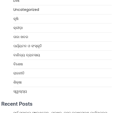
LIVE
Uncategorized
କୃଷି
କ୍ରୀଡ଼ା
ତାଜା ଖବର
ପର୍ଯ୍ୟଟନ ଓ ସଂସ୍କୃତି
ବାଣିଜ୍ୟ ବ୍ୟବସାୟ
ବିଶେଷ
ରାଜନୀତି
ଶିକ୍ଷା
ସ୍ୱାସ୍ଥ୍ୟ
Recent Posts
ସର୍ଭ ସ୍ମାଇଲ୍ ଫାଉଣ୍ଡେସନ୍ ପକ୍ଷରୁ ବୃହତ୍ ବୃକ୍ଷରୋପଣ କାର୍ଯ୍ୟକ୍ରମ