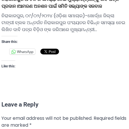
ପ୍ରଦାନ।ଆମରଣ ଅନଶନ ପାଇଁ ସମିତି ସଭ୍ୟାଙ୍କ ସଜବାଜ
ନିରାକାରପୁର, ୦୯/୦୨/୨୦୨୪ (ଓଡ଼ିଶା ସମାଚାର)-ଖୋର୍ଦ୍ଧା ଜିଲ୍ଲା
ଟାଙ୍ଗୀ ବ୍ଲକ ଅନ୍ତର୍ଗତ ନିରାକାରପୁର ପଂଚାୟତର ବିଭିନ୍ନ ସମସ୍ୟା ନେଇ
ଲିଖିତ ଦାବି ପତ୍ର ବିଡ଼ିଓ ଙ୍କ ଜରିଆରେ ମୁଖ୍ୟମନ୍ତ୍ରୀ…
Share this:
WhatsApp
Like this:
Leave a Reply
Your email address will not be published.
Required fields
are marked
*