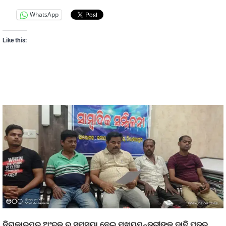
WhatsApp
Like this:
ନିରାକାରପୁର ଅଂଚଳ ର ସମସ୍ୟା ନେଇ ମୁଖ୍ୟମନ୍ତ୍ରୀଙ୍କୁ ଦାବି ପତ୍ର