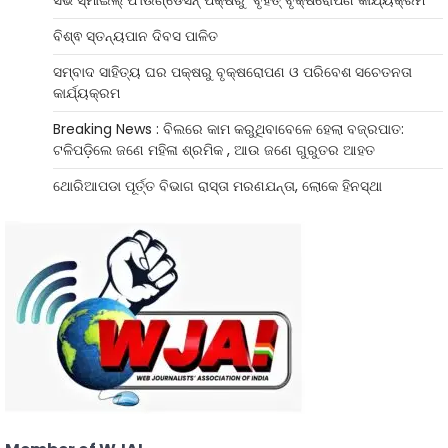
ବିଶ୍ଵ ସ୍ତନ୍ୟପାନ ଦିବସ ପାଳିତ
ସମ୍ବାଦ ସାହିତ୍ୟ ଘର ପକ୍ଷରୁ ବୃକ୍ଷରୋପଣ ଓ ପରିବେଶ ସଚେତନତା
କାର୍ଯ୍ୟକ୍ରମ
Breaking News : ବିଲରେ କାମ କରୁଥିବାବେଳେ ହେଲା ବଜ୍ରପାତ:
ଟଳିପଡ଼ିଲେ ଜଣେ ମହିଳା ଶ୍ରମିକ , ଆଉ ଜଣେ ଗୁରୁତର ଆହତ
ଥୋରିଆପଡା ପୂର୍ତ୍ତ ବିଭାଗ ରାସ୍ତା ମରଣଯନ୍ତା, ଲୋକେ ହିନସ୍ଥା