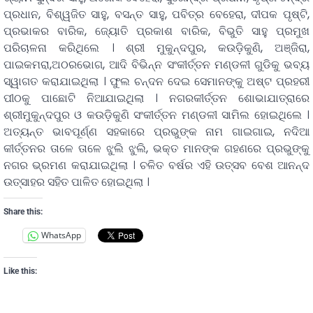
ପ୍ରଧାନ, ବିଶ୍ୱଜିତ ସାହୁ, ବସନ୍ତ ସାହୁ, ପବିତ୍ର ବେହେରା, ଦୀପକ ପୃଷ୍ଟି,
ପ୍ରଭାକର ବାରିକ, ଜ୍ୟୋତି ପ୍ରକାଶ ବାରିକ, ବିଭୁତି ସାହୁ ପ୍ରମୁଖ
ପରିଚାଳନା କରିଥିଲେ । ଶ୍ରୀ ମୁକୁନ୍ଦପୁର, କଉଡ଼ିକୁଣି, ଅଞ୍ଜିରା,
ପାଇକମରା,ଅଠରଭୋଗ, ଆଦି ବିଭିନ୍ନ ସଂକୀର୍ତ୍ତନ ମଣ୍ଡଳୀ ଗୁଡିକୁ ଭବ୍ୟ
ସ୍ୱାଗତ କରାଯାଇଥିଲା । ଫୁଲ ଚନ୍ଦନ ଦେଇ ସେମାନଙ୍କୁ ଅଷ୍ଟ ପ୍ରହରୀ
ପୀଠକୁ ପାଛୋଟି ନିଆଯାଇଥିଲା । ନଗରକୀର୍ତ୍ତନ ଶୋଭାଯାତ୍ରାରେ
ଶ୍ରୀମୁକୁନ୍ଦପୁର ଓ କଉଡ଼ିକୁଣି ସଂକୀର୍ତ୍ତନ ମଣ୍ଡଳୀ ସାମିଲ ହୋଇଥିଲେ ।
ଅତ୍ୟନ୍ତ ଭାବପୂର୍ଣ୍ଣ ସହକାରେ ପ୍ରଭୁଙ୍କ ନାମ ଗାଇଗାଇ, ନଦିଆ
କୀର୍ତ୍ତନର ତାଳେ ତାଳେ ଝୁଲି ଝୁଲି, ଭକ୍ତ ମାନଙ୍କ ଗହଣରେ ପ୍ରଭୁଙ୍କୁ
ନଗର ଭ୍ରମଣ କରାଯାଇଥିଲା । ଚଳିତ ବର୍ଷର ଏହି ଉତ୍ସବ ବେଶ ଆନନ୍ଦ
ଉତ୍ସାହର ସହିତ ପାଳିତ ହୋଇଥିଲା ।
Share this:
WhatsApp
Like this: