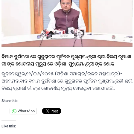
ବିମାନ ଦୁର୍ଘଟଣା ରେ ଗୁଜୁରାଟର ପୂର୍ବତନ ମୁଖ୍ୟମନ୍ତ୍ରୀ ଶ୍ରୀ ବିଜୟ ରୂପାଣୀ
ଜୀ ଙ୍କ ଶୋଚନୀୟ ମୃତ୍ୟୁ ରେ ଓଡ଼ିଶା ମୁଖ୍ୟମନ୍ତ୍ରୀ ଙ୍କ ଶୋକ
ଭୁବନେଶ୍ୱର,୧୨/୦୬/୨୦୨୫ (ଓଡ଼ିଶା ସମାଚାର/ରଜତ ମହାପାତ୍ର)-
ଅହମ୍ମଦାବାଦ ବିମାନ ଦୁର୍ଘଟଣା ରେ ଗୁଜୁରାଟର ପୂର୍ବତନ ମୁଖ୍ୟମନ୍ତ୍ରୀ ଶ୍ରୀ
ବିଜୟ ରୂପାଣୀ ଜୀ ଙ୍କ ଶୋଚନୀୟ ମୃତ୍ୟୁ ହୋଇଥିବା ଜଣାଯାଇଛି…
Share this:
WhatsApp
Like this: