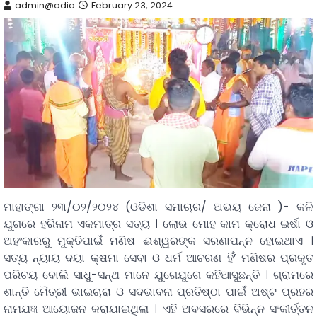
admin@odia
February 23, 2024
ମାହାଙ୍ଗା ୨୩/୦୨/୨୦୨୪ (ଓଡିଶା ସମାଚାର/ ଅଭୟ ଜେନା )- କଳି
ଯୁଗରେ ହରିନାମ ଏକମାତ୍ର ସତ୍ୟ । ଲୋଭ ମୋହ କାମ କ୍ରୋଧ ଇର୍ଷା ଓ
ଅହଂକାରରୁ ମୁକ୍ତିପାଇଁ ମଣିଷ ଈଶ୍ୱରଙ୍କ ସରଣାପନ୍ନ ହୋଇଥାଏ ।
ସତ୍ୟ ନ୍ୟାୟ ଦୟା କ୍ଷମା ସେବା ଓ ଧର୍ମ ଆଚରଣ ହିଁ’ ମଣିଷର ପ୍ରକୃତ
ପରିଚୟ ବୋଲି ସାଧୁ-ସନ୍ଥ ମାନେ ଯୁଗେଯୁଗେ କହିଆସୁଛନ୍ତି । ଗ୍ରାମରେ
ଶାନ୍ତି ମୈତ୍ରୀ ଭାଇଚାରା ଓ ସଦଭାବନା ପ୍ରତିଷ୍ଠା ପାଇଁ ଅଷ୍ଟ ପ୍ରହର
ନାମଯଜ୍ଞ ଆୟୋଜନ କରାଯାଇଥିଲା । ଏହି ଅବସରରେ ବିଭିନ୍ନ ସଂକୀର୍ତ୍ତନ