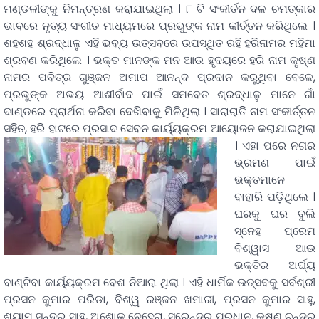
ମଣ୍ଡଳୀଙ୍କୁ ନିମନ୍ତ୍ରଣ କରାଯାଇଥିଲା । ୮ ଟି ସଂକୀର୍ତନ ଦଳ ଚମତ୍କାର
ଭାବରେ ନୃତ୍ୟ ସଂଗୀତ ମାଧ୍ୟମରେ ପ୍ରଭୁଙ୍କ ନାମ କୀର୍ତ୍ତନ କରିଥିଲେ ।
ଶହଶହ ଶ୍ରଦ୍ଧାଳୁ ଏହି ଭବ୍ୟ ଉତ୍ସବରେ ଉପସ୍ଥିତ ରହି ହରିନାମର ମହିମା
ଶ୍ରବଣ କରିଥିଲେ । ଭକ୍ତ ମାନଙ୍କ ମନ ଆଉ ହୃଦୟରେ ହରି ନାମ କୃଷ୍ଣ
ନାମର ପବିତ୍ର ଗୁଞ୍ଜନ ଅମାପ ଆନନ୍ଦ ପ୍ରଦାନ କରୁଥିବା ବେଳେ,
ପ୍ରଭୁଙ୍କ ଅଭୟ ଆଶୀର୍ବାଦ ପାଇଁ ସମବେତ ଶ୍ରଦ୍ଧାଳୁ ମାନେ ଗାଁ
ଦାଣ୍ଡରେ ପ୍ରାର୍ଥନା କରିବା ଦେଖିବାକୁ ମିଳିଥିଲା । ସାରାରାତି ନାମ ସଂକୀର୍ତ୍ତନ
ସହିତ, ହରି ହାଟରେ ପ୍ରସାଦ ସେବନ କାର୍ୟ୍ୟକ୍ରମ ଆୟୋଜନ କରାଯାଇଥିଲା
।
ଏହା ପରେ ନଗର
ଭ୍ରମଣ ପାଇଁ
ଭକ୍ତମାନେ
ବାହାରି ପଡ଼ିଥିଲେ ।
ଘରକୁ ଘର ବୁଲି
ସ୍ନେହ ପ୍ରେମ
ବିଶ୍ୱାସ ଆଉ
ଭକ୍ତିର ଅର୍ଘ୍ୟ
ବାଣ୍ଟିବା କାର୍ୟ୍ୟକ୍ରମ ବେଶ ନିଆରା ଥିଲା । ଏହି ଧାର୍ମିକ ଉତ୍ସବକୁ ସର୍ବଶ୍ରୀ
ପ୍ରସନ କୁମାର ପରିଡା, ବିଶ୍ୱ ରଞ୍ଜନ ଖମାରୀ, ପ୍ରସନ କୁମାର ସାହୁ,
ଶ୍ୟାମ ସୁନ୍ଦର ସାହୁ, ଅଶୋକ ବେହେରା, ସୁରେନ୍ଦ୍ର ପ୍ରଧାନ, କୃଷ୍ଣ ଚନ୍ଦ୍ର