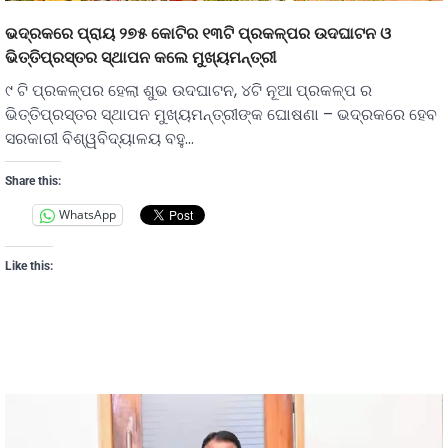
ଭଦ୍ରକରେ ପ୍ରାୟ ୨୭୫ କୋଟିର ୧୩ଟି ପ୍ରକଳ୍ପର ଉଦଘାଟନ ଓ
ଭିତ୍ତିପ୍ରସ୍ତର ସ୍ଥାପନ କଲେ ମୁଖ୍ୟମନ୍ତ୍ରୀ
୯ ଟି ପ୍ରକଳ୍ପର ହେଲା ଶୁଭ ଉଦଘାଟନ, ୪ଟି ନୂଆ ପ୍ରକଳ୍ପ ର
ଭିତ୍ତିପ୍ରସ୍ତର ସ୍ଥାପନ ମୁଖ୍ୟମନ୍ତ୍ରୀଙ୍କ ଘୋଷଣା – ଭଦ୍ରକରେ ହେବ
ସରକାରୀ ବିଶ୍ୱବିଦ୍ୟାଳୟ ବହୁ…
Share this:
WhatsApp
Like this: