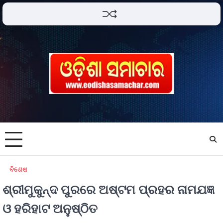
ବିଶେଷ
ଶ୍ରୀମୁକୁନ୍ଦ ପୁରରେ ଅଷ୍ଟମ ପ୍ରହର ନାମଯଜ୍ଞ
ଓ ହରିହାଟ ଅନୁଷ୍ଠିତ