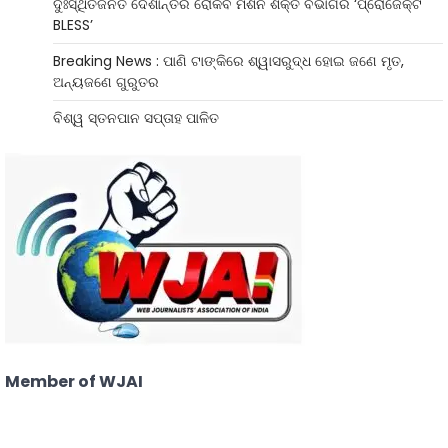
ଦୁଃସ୍ଥିତିଜନିତ ଦେଶାନ୍ତର ରୋକିବ ମିଶନ ଶକ୍ତି ବିଭାଗର ‘ପ୍ରୋଜେକ୍ଟ
BLESS’
Breaking News : ପାଣି ଟାଙ୍କିରେ ଶ୍ୱାସରୁଦ୍ଧ ହୋଇ ଜଣେ ମୃତ,
ଅନ୍ୟଜଣେ ଗୁରୁତର
ବିଶ୍ୱ ସ୍ତନପାନ ସପ୍ତାହ ପାଳିତ
Member of WJAI