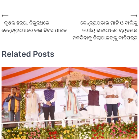
⟵
⟶
କୃଷକ ହତ୍ୟା ବିରୁଦ୍ଧରେ
କେନ୍ଦ୍ରାପଡାର ମାଟି ଓ ବାଲିକୁ
କେନ୍ଦ୍ରାପଡାରେ କଳା ଦିବସ ପାଳନ
ଜାତୀୟ ରାଜପଥରେ ବ୍ୟବହାର
ନକରିବାକୁ ଜିଲାପାଳଙ୍କୁ ଦାବିପତ୍ର
Related Posts