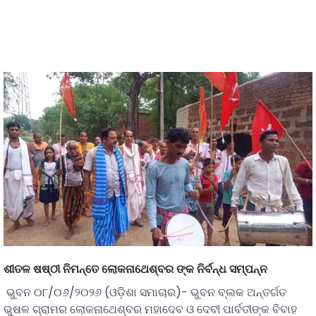
ଶୀତଳ ଷଷ୍ଠୀ ନିମନ୍ତେ ଲୋକନାଥେଶ୍ବର ଙ୍କ ନିର୍ବନ୍ଧ ସମ୍ପନ୍ନ
ଭୁବନ ୦୮/୦୬/୨୦୨୬ (ଓଡ଼ିଶା ସମାଚାର)- ଭୁବନ ବ୍ଲକ ଅନ୍ତର୍ଗତ
ଭୁଷଳ ଗ୍ରାମର ଲୋକନାଥେଶ୍ବର ମହାଦେବ ଓ ଦେବୀ ପାର୍ବତୀଙ୍କ ବିବାହ