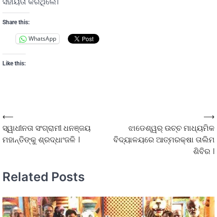
ସହାୟତା କରିଥିଲେ।
Share this:
WhatsApp
Like this:
⟵
⟶
ସ୍ୱାଧୀନତା ସଂଗ୍ରାମୀ ଧନଞ୍ଜୟ
ଝାଡେଶ୍ୱର୍ ଉଚ୍ଚ ମାଧ୍ୟମିକ
ମହାନ୍ତିଙ୍କୁ ଶ୍ରଦ୍ଧାଂଜଳି ।
ବିଦ୍ୟାଳୟରେ ଆତ୍ମରକ୍ଷା ତାଲିମ
ଶିବିର ।
Related Posts