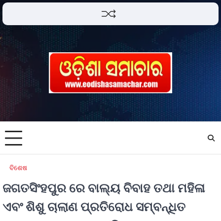
ବିଶେଷ
ଜଗତସିଂହପୁର ରେ ବାଲ୍ୟ ବିବାହ ତଥା ମହିଳା
ଏବଂ ଶିଶୁ ଚାଲାଣ ପ୍ରତିରୋଧ ସମ୍ବନ୍ଧିତ