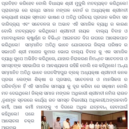
ପ୍ରତିହତ କରିହେବ ବୋଲି ବିଧାୟକ ଶ୍ରୀ ମୁଦୁଲି ମତବ୍ୟକ୍ତ କରିଥିଲେ।
ପ୍ରାରମ୍ଭ ରେ ରାଜ୍ଯ ସମାଜ ମଙ୍ଗଳ ବୋର୍ଡ ର ଅଧ୍ୟକ୍ଷା ଶ୍ରୀମତୀ
କଲ୍ୟାଣୀ ନାୟକ ସ୍ଵାଗତ ଭାଷଣ ଓ ଅତିଥି ପରିଚୟ ପ୍ରଦାନ କରିବା ସହ
ଦାରିଦ୍ର୍ୟ ଏବଂ ସଚେତନତା ର ଅଭାବ ଏହି ସମାଜିକ ବ୍ୟାଧି ର କାରଣ
ବୋଲି ମତବ୍ୟକ୍ତ କରିଥିଲେ। ଶ୍ରୀମତୀ ନାୟକ ବାଲ୍ୟ ବିବାହ ଓ
ମାନବାଧିକାର କ୍ଷୁର୍ଣ୍ଣ ର ବିଭିନ୍ନ ଆଇନଗତ ଦିଗ ଉପରେ ଆଲୋକପାତ
କରିଥିଲେ। ସମ୍ମାନିତ ଅତିଥି ଭାବେ ଯୋଗଦେଇ ଜିଲ୍ଲା ପରିଷଦ ର
ସଭାପତି ଶ୍ରୀ ମନୋଜ କୁମାର ଭୋଇ ବାଲ୍ୟ ବିବାହ କୁ ଏକ ସମାଜିକ
ବ୍ୟାଧି ରୁପେ ଅଭିହିତ କରିଥିଲେ, ଯାହାର ନିରାକରଣ ନିମନ୍ତେ ସଚେତନତା ଓ
ସମସ୍ତଙ୍କ ସହଭାଗିତା ର ଆବଶ୍ୟକତା ରହିଛି ବୋଲି ସେ କହିଥିଲେ। ଅନ୍ୟ
ସମ୍ମାନିତ ଅତିଥି ଭାବେ ଜଗତସିଂହପୁର ବ୍ଲକ୍ ଅଧ୍ୟକ୍ଷା ଶ୍ରୀମତୀ କନକ
ପ୍ରଭା ଲେଙ୍କା ଶିକ୍ଷା ର ପ୍ରସାର, ସଚେତନତା ଓ ମାନସିକତା ର
ପରିବର୍ତ୍ତନ ହିଁ ଏହି ସମାଜିକ ସମସ୍ୟା କୁ ଦୂର କରିବା ରେ ସକ୍ଷମ ବୋଲି
ମତ ଦେଇଥିଲେ। ଜିଲ୍ଲା ସମାଜ ମଙ୍ଗଳ ଅଧିକାରୀ ଶ୍ରୀମତୀ ନମିତା ରାଉତ
,ତୃଣମୂଳ ସ୍ତରରେ କାର୍ଯ୍ୟ ରତ ସମସ୍ତ ବିଭାଗୀୟ ଅଧିକାରୀ,ଅଙ୍ଗନବାଡି
କର୍ମୀ, ଆଶା କର୍ମୀ ମାନଙ୍କୁ ଏ ଦିଗରେ ଅଧିକ ଯତ୍ନବାନ୍ ହେବାପାଇଁ
କହିଥିଲେ।
ପରେ
ଆଲୋଚନା ଚକ୍ର
ଆରମ୍ଭ