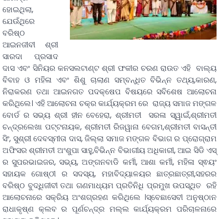
ହୋଇଥିଲା,
ଯେଉଁଥିରେ
ବରିଷ୍ଠ
ଆଇନଜୀବୀ ଶ୍ରୀ
ସାରଦା ପ୍ରସାଦ
ଦାସ ଏବଂ ସିନିୟର କନସଲଟାଣ୍ଟ ଶ୍ରୀ ଫକୀର ଚରଣ ରାଉତ ଏହି ବାଲ୍ୟ
ବିବାହ ଓ ମହିଳା ଏବଂ ଶିଶୁ ଚାଲାଣ ସମ୍ବନ୍ଧିତ ବିଭିନ୍ନ ତଥ୍ୟ,କାରଣ,
ନିରାକରଣ ତଥା ଆଇନଗତ ପଦକ୍ଷେପ ବିଷୟରେ ସବିଶେଷ ଆଲୋଚନା
କରିଥିଲେ। ଏହି ଆଲୋଚନା ଚକ୍ର କାର୍ଯ୍ୟକ୍ରମ ରେ ରାଜ୍ୟ ସମାଜ ମଙ୍ଗଳ
ବୋର୍ଡ ର ସଭ୍ୟ ଶ୍ରୀ ହୀନ ବେହେରା, ଶ୍ରୀମତୀ ସରଳା ସ୍ୱାଇଁ,ଶ୍ରୀମତୀ
ଚନ୍ଦ୍ରଲେଖା ପଟ୍ଟନାୟକ, ଶ୍ରୀମତୀ ରିଜୱାନା ବେଗମ,ଶ୍ରୀମତୀ ବାସନ୍ତୀ
ସିଂ, ସୁଶ୍ରୀ ଦେବସ୍ମୀତା ଦାସ, ଜିଲ୍ଲା ସମାଜ ମଙ୍ଗଳ ବିଭାଗ ର ପ୍ରୋଗ୍ରାମ
ଅଫିସର ଶ୍ରୀମତୀ ଅଂଶୁପା ସାହୁ,ବିଭିନ୍ନ ବିଭାଗୀୟ ଅଧିକାରୀ, ଆଇ ସିଡି ଏସ୍
ର ସୁପରଭାଇଜର, ସଭ୍ୟ, ଅଙ୍ଗନବାଡି କର୍ମୀ, ଆଶା କର୍ମୀ, ମହିଳା ସ୍ଵୟଂ
ସହାୟକ ଗୋଷ୍ଠୀ ର ସଦସ୍ୟ, ମହାବିଦ୍ୟାଳୟର ଛାତ୍ରଛାତ୍ରୀ,ସହରର
ବରିଷ୍ଠ ବୁଦ୍ଧିଜୀବୀ ତଥା ଗଣମାଧ୍ୟମ ପ୍ରତିନିଧି ପ୍ରମୁଖ ଉପସ୍ଥିତ ରହି
ଆଲୋଚନାରେ ସକ୍ରିୟ ଅଂଶଗ୍ରହଣ କରିଥିଲେ ।ସ୍ବେଛାସେବୀ ଅନୁଷ୍ଠାନ
ରାଧାକୃଷ୍ଣ କ୍ଲବ ର ପୂର୍ଣଚନ୍ଦ୍ର ମଲ୍ଲ କାର୍ଯ୍ୟକ୍ରମ ପରିଚାଳନାରେ