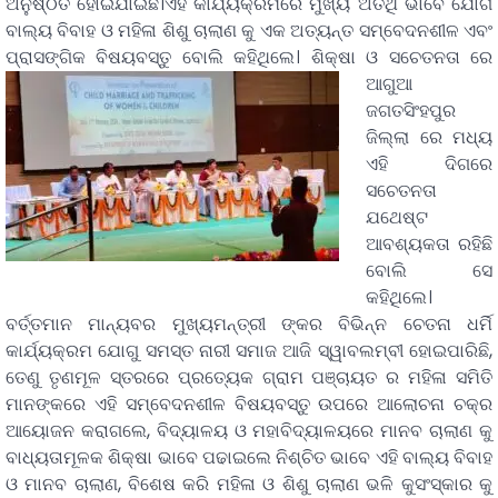
ଅନୁଷ୍ଠିତ ହୋଇଯାଇଛି।ଏହି କାର୍ଯ୍ୟକ୍ରମରେ ମୁଖ୍ୟ ଅତିଥି ଭାବେ ଯୋଗ
ବାଲ୍ୟ ବିବାହ ଓ ମହିଳା ଶିଶୁ ଚାଲାଣ କୁ ଏକ ଅତ୍ୟନ୍ତ ସମ୍ବେଦନଶୀଳ ଏବଂ
ପ୍ରାସଙ୍ଗିକ ବିଷୟବସ୍ତୁ ବୋଲି କହିଥିଲେ।
ଶିକ୍ଷା ଓ ସଚେତନତା ରେ
ଆଗୁଆ
ଜଗତସିଂହପୁର
ଜିଲ୍ଲା ରେ ମଧ୍ୟ
ଏହି ଦିଗରେ
ସଚେତନତା
ଯଥେଷ୍ଟ
ଆବଶ୍ୟକତା ରହିଛି
ବୋଲି ସେ
କହିଥିଲେ।
ବର୍ତ୍ତମାନ ମାନ୍ୟବର ମୁଖ୍ୟମନ୍ତ୍ରୀ ଙ୍କର ବିଭିନ୍ନ ଚେତନା ଧର୍ମି
କାର୍ଯ୍ୟକ୍ରମ ଯୋଗୁ ସମସ୍ତ ନାରୀ ସମାଜ ଆଜି ସ୍ୱାବଲମ୍ବୀ ହୋଇପାରିଛି,
ତେଣୁ ତୃଣମୂଳ ସ୍ତରରେ ପ୍ରତ୍ୟେକ ଗ୍ରାମ ପଞ୍ଚାୟତ ର ମହିଳା ସମିତି
ମାନଙ୍କରେ ଏହି ସମ୍ବେଦନଶୀଳ ବିଷୟବସ୍ତୁ ଉପରେ ଆଲୋଚନା ଚକ୍ର
ଆୟୋଜନ କରାଗଲେ, ବିଦ୍ୟାଳୟ ଓ ମହାବିଦ୍ୟାଳୟରେ ମାନବ ଚାଲାଣ କୁ
ବାଧ୍ୟତାମୂଳକ ଶିକ୍ଷା ଭାବେ ପଢାଇଲେ ନିଶ୍ଚିତ ଭାବେ ଏହି ବାଲ୍ୟ ବିବାହ
ଓ ମାନବ ଚାଲାଣ, ବିଶେଷ କରି ମହିଳା ଓ ଶିଶୁ ଚାଲାଣ ଭଳି କୁସଂସ୍କାର କୁ