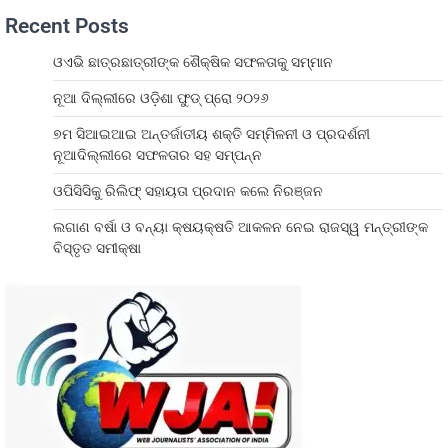
Recent Posts
ଓଏଭି ଛାତ୍ରଛାତ୍ରୀଙ୍କ ଶୈକ୍ଷିକ ସଫଳତାକୁ ସମ୍ମାନ
ନୂଆ ଦିଲ୍ଲୀରେ ଓଡ଼ିଶା ଫୁଡ୍ ପ୍ରୋ ୨୦୨୬
୭ମ ସିଆଇଆଇ ଅନ୍ତର୍ଜାତୀୟ ଶକ୍ତି ସମ୍ମିଳନୀ ଓ ପ୍ରଦର୍ଶନୀ
ନୂଆଦିଲ୍ଲୀରେ ସଫଳତାର ସହ ସମ୍ପନ୍ନ
ଓପିସିସିକୁ ରିଲିଫ୍ ସହାୟତା ପ୍ରଦାନ କଲେ ନିରଞ୍ଜନ
ଲଗାଣ ବର୍ଷା ଓ ବନ୍ୟା କ୍ଷୟକ୍ଷତି ଆକଳନ ନେଇ ରାଜସ୍ୱ ମନ୍ତ୍ରୀଙ୍କ
ବିସ୍ତୃତ ସମୀକ୍ଷା