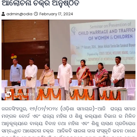
ଆଲୋଚନା ଚକ୍ର ଅନୁଷ୍ଠିତ
admin@odia
February 17, 2024
ଜଗତସିଂହପୁର, ୧୭/୦୨/୨୦୨୪ (ଓଡ଼ିଶା ସମାଚାର)-ଆଜି ରାଜ୍ୟ ସମାଜ
ମଙ୍ଗଳ ବୋର୍ଡ ଏବଂ ରାଜ୍ୟ ମହିଳା ଓ ଶିଶୁ କଲ୍ୟାଣ ବିଭାଗ ର ମିଳିତ
ଆନୁକୂଲ୍ୟରେ ବାଲ୍ୟ ବିବାହ ତଥା ମହିଳା ଏବଂ ଶିଶୁ ଚାଲାଣ ପ୍ରତିରୋଧ
ସମ୍ବନ୍ଧିତ ଆଲୋଚନା ଚକ୍ର ଆଦିକବି ସାରଳା ଦାସ ସଂସ୍କୃତି ଭବନ ଠାରେ