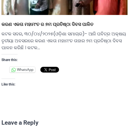
କରଣ ଏକତା ମହାମଂଚ ର ୭ମ ପ୍ରତିଷ୍ଠା ଦିବସ ପାଳିତ
କଟକ ସଦର, ୩୦/୦୪/୨୦୨୫(ଓଡ଼ିଶା ସମାଚାର)- ଆଜି ପବିତ୍ର ଅକ୍ଷୟ
ତୃତୀୟା ଅବସରରେ କରଣ ଏକତା ମହାମଂଚ ତାହାର ୭ମ ପ୍ରତିଷ୍ଠା ଦିବସ
ପାଳନ କରିଛି । କଟକ…
Share this:
WhatsApp
Like this:
Leave a Reply