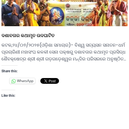
ଦଶାବତାର କଥାମୃତ ଉଦଘାଟିତ
କଟକ,୨୪/୦୭/୨୦୨୫(ଓଡ଼ିଶା ସମାଚାର)- ବିଶ୍ୱ ସତ୍ୟସନ ସନାତନ-ଧର୍ମ
ପ୍ରଚାରିଣୀ ମହାସଂଘ କଳକୀ ସେନା ପକ୍ଷରୁ ଦଶାବତାର କଥାମୃତ ପ୍ରସିଦ୍ଧ
ଶୈବକ୍ଷେତ୍ର ଶ୍ରୀ ଶ୍ରୀ ଗଡ଼ଗଡ଼େଶ୍ୱର ମନ୍ଦିର ପରିସରରେ ଅନୁଷ୍ଠିତ…
Share this:
WhatsApp
Like this: