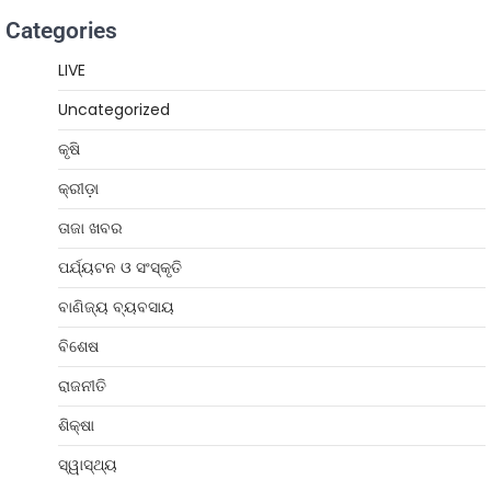
Categories
LIVE
Uncategorized
କୃଷି
କ୍ରୀଡ଼ା
ତାଜା ଖବର
ପର୍ଯ୍ୟଟନ ଓ ସଂସ୍କୃତି
ବାଣିଜ୍ୟ ବ୍ୟବସାୟ
ବିଶେଷ
ରାଜନୀତି
ଶିକ୍ଷା
ସ୍ୱାସ୍ଥ୍ୟ