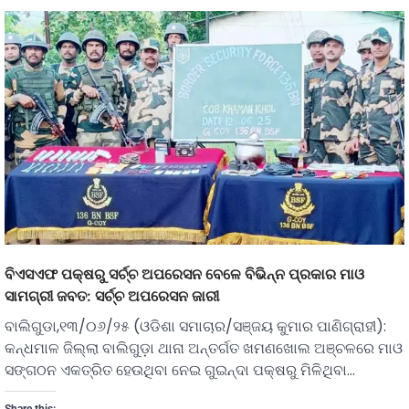
ବିଏସଏଫ ପକ୍ଷରୁ ସର୍ଚ୍ଚ ଅପରେସନ ବେଳେ ବିଭିନ୍ନ ପ୍ରକାର ମାଓ
ସାମଗ୍ରୀ ଜବତ: ସର୍ଚ୍ଚ ଅପରେସନ ଜାରୀ
ବାଲିଗୁଡା,୧୩/୦୬/୨୫ (ଓଡିଶା ସମାଚାର/ସଞ୍ଜୟ କୁମାର ପାଣିଗ୍ରାହୀ):
କନ୍ଧମାଳ ଜିଲ୍ଲା ବାଲିଗୁଡ଼ା ଥାନା ଅନ୍ତର୍ଗତ ଖମଣଖୋଲ ଅଞ୍ଚଳରେ ମାଓ
ସଙ୍ଗଠନ ଏକତ୍ରିତ ହେଉଥିବା ନେଇ ଗୁଇନ୍ଦା ପକ୍ଷରୁ ମିଳିଥିବା…