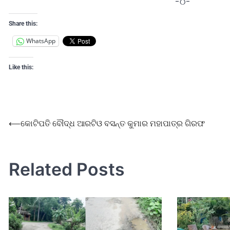
-୦-
Share this:
WhatsApp
Like this:
⟵
କୋଟିପତି ବୌଦ୍ଧ ଆରଟିଓ ବସନ୍ତ କୁମାର ମହାପାତ୍ର ଗିରଫ
Related Posts