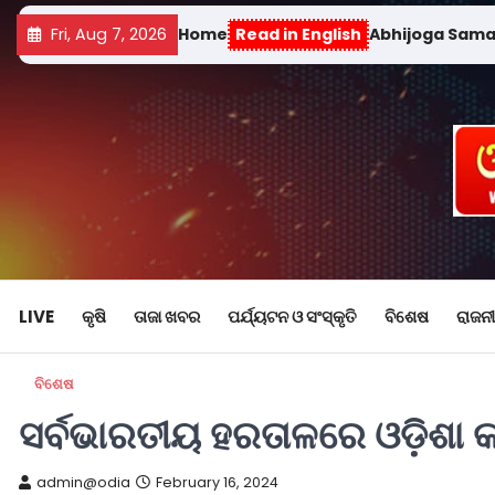
Fri, Aug 7, 2026
Home
Read in English
Abhijoga Sam
LIVE
କୃଷି
ତାଜା ଖବର
ପର୍ଯ୍ୟଟନ ଓ ସଂସ୍କୃତି
ବିଶେଷ
ରାଜନୀ
ବିଶେଷ
ସର୍ବଭାରତୀୟ ହରତାଳରେ ଓଡ଼ିଶା କର
admin@odia
February 16, 2024