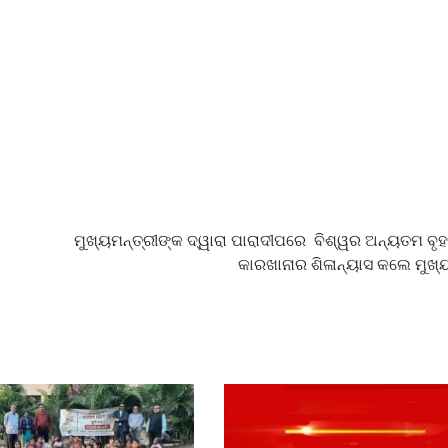
ମୁଖ୍ୟମନ୍ତ୍ରୀଙ୍କ ଦ୍ୱାରା ପାରାଦୀପରେ ବିଶ୍ୱର ଅନ୍ୟତମ ବୃହ
କାରଖାନାର ଶିଳାନ୍ୟାସ କଲେ ମୁଖ୍ୟ