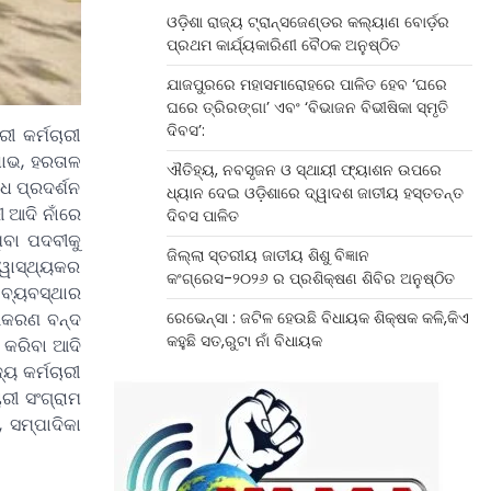
ଓଡ଼ିଶା ରାଜ୍ୟ ଟ୍ରାନ୍ସଜେଣ୍ଡର କଲ୍ୟାଣ ବୋର୍ଡ଼ର
ପ୍ରଥମ କାର୍ଯ୍ୟକାରିଣୀ ବୈଠକ ଅନୁଷ୍ଠିତ
ଯାଜପୁରରେ ମହାସମାରୋହରେ ପାଳିତ ହେବ ‘ଘରେ
ଘରେ ତ୍ରିରଙ୍ଗା’ ଏବଂ ‘ବିଭାଜନ ବିଭୀଷିକା ସ୍ମୃତି
ଦିବସ’:
ୀ କର୍ମଚାରୀ
ଷୋଭ, ହରତାଳ
ଐତିହ୍ୟ, ନବସୃଜନ ଓ ସ୍ଥାୟୀ ଫ୍ୟାଶନ ଉପରେ
ୋଧ ପ୍ରଦର୍ଶନ
ଧ୍ୟାନ ଦେଇ ଓଡ଼ିଶାରେ ଦ୍ୱାଦଶ ଜାତୀୟ ହସ୍ତତନ୍ତ
ୀ ଆଦି ନାଁରେ
ଦିବସ ପାଳିତ
ଥିବା ପଦବୀକୁ
ଜିଲ୍ଲା ସ୍ତରୀୟ ଜାତୀୟ ଶିଶୁ ବିଜ୍ଞାନ
୍ୱାସ୍ଥ୍ୟକର
କଂଗ୍ରେସ-୨୦୨୬ ର ପ୍ରଶିକ୍ଷଣ ଶିବିର ଅନୁଷ୍ଠିତ
 ବ୍ୟବସ୍ଥାର
ୋଇକରଣ ବନ୍ଦ
ରେଭେନ୍ସା : ଜଟିଳ ହେଉଛି ବିଧାୟକ ଶିକ୍ଷକ କଳି,କିଏ
କହୁଛି ସତ,ରୁଟା ନାଁ ବିଧାୟକ
ର କରିବା ଆଦି
ୟ କର୍ମଚାରୀ
ାରୀ ସଂଗ୍ରାମ
 ସମ୍ପାଦିକା