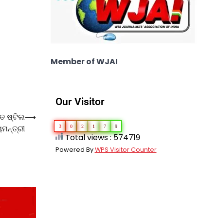
Member of WJAI
Our Visitor
ତ ଷ୍ଟିଲ
⟶
ମନ୍ତ୍ରୀ
3
0
2
1
7
9
Total views : 574719
Powered By
WPS Visitor Counter