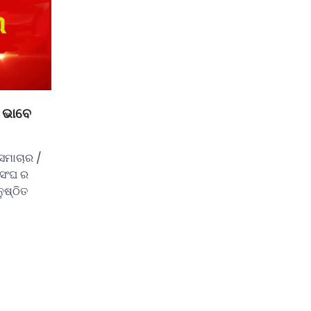
 ଭାବେ
ସମାଚାର /
ାସଂଘ ର
ୁଷ୍ଠିତ