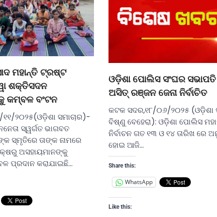
ଦ ମହାନ୍ତି ଟ୍ରଷ୍ଟ
ଓଡ଼ିଶା ପୋଲିସ ସଂଘର ସଭାପତି
ୱା ଶକ୍ତିସଦନ
ଅସିତ୍ ରଞ୍ଜନ ଜେନା ନିର୍ବାଚିତ
କୁ କମ୍ବଳ ବଂଟନ
କଟକ ସଦର,୧୮/୦୬/୨୦୨୫ (ଓଡ଼ିଶା 
୬/୧୧/୨୦୨୫(ଓଡ଼ିଶା ସମାଚାର)-
ବିଷ୍ଣୁ ବେହେରା): ଓଡ଼ିଶା ପୋଲିସ ମହ
ଜନନେତା ସ୍ୱର୍ଗତ ଭାଗବତ
ନିର୍ବାଚନ ଗତ ୧୩ ଓ ୧୪ ତାରିଖ ରେ ଅନ
ଙ୍କ ସ୍ମୃତିରେ ତାଙ୍କ ନାମରେ
ହୋଇ ଆଜି…
ପକ୍ଷରୁ ଅସହାୟମାନଙ୍କୁ
ବଳ ପ୍ରଦାନ କରାଯାଇଛି…
Share this:
WhatsApp
Like this: