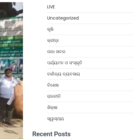
LIVE
Uncategorized
କୃଷି
କ୍ରୀଡ଼ା
ତାଜା ଖବର
ପର୍ଯ୍ୟଟନ ଓ ସଂସ୍କୃତି
ବାଣିଜ୍ୟ ବ୍ୟବସାୟ
ବିଶେଷ
ରାଜନୀତି
ଶିକ୍ଷା
ସ୍ୱାସ୍ଥ୍ୟ
Recent Posts