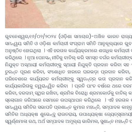
ଭୁବନେଶ୍ୱର,୧୬/୦୨/୨୦୨୪ (ଓଡ଼ିଶା ସମାଚାର)-ଅଖିଳ ଭାରତ ରାଜ୍ୟ 
ସମନ୍ୱୟ ସମିତି ଓ ଓଡ଼ିଶା କର୍ମଚାରୀ ସଂଗ୍ରାମ ସମିତି ଆନୁକୂଲ୍ୟରେ ଭ
ଅନୁଷ୍ଠିତ ହୋଇଥିଲା । ଏହି ହରତାଳ କାର୍ଯ୍ୟକ୍ରମରେ ଶତାଧିକ କର୍ମଚାରୀ 
କରିଥିଲେ । ନୂଆ ପେନସନ୍ ନୀତିକୁ ବାତିଲ୍ କରି ସମସ୍ତ ବର୍ଗର କର୍ମଚାରୀଙ୍କ
ନିଯୁକ୍ତ ଅସ୍ଥାୟୀ କର୍ମଚାରୀଙ୍କୁ ସ୍ଥାୟୀ ନିଯୁକ୍ତି ପ୍ରଦାନ କରିବା ସ
ତୁରନ୍ତ ପୂରଣ କରିବା, ସଂଶୋଧିତ ହାରରେ ଘରଭଡ଼ା ପ୍ରଦାନ କରିବା, 
ପରିବେଶରେ କାର୍ଯ୍ୟରତ କର୍ମଚାରୀଙ୍କୁ ସ୍ୱତନ୍ତ୍ର ଭତା ପ୍ରଦାନ କର
କାର୍ଯ୍ୟକାରିତାକୁ ତ୍ୱରାନ୍ୱିତ କରିବା । ପ୍ରତି ପାଂଚ ବର୍ଷରେ ଥର
କରିବା, ଦରଦାମ୍ ସ୍ଥିର ରଖିବା, ଶ୍ରମିକ ବିରୋଧି ଶ୍ରମକୋର୍ଡକୁ ବାତିଲ୍ କ
ସ୍ଲୋଗାନ ଜରିଆରେ ସେମାନେ ଉପସ୍ଥାପନ କରିଥିଲେ । ଏହି ହରତାଳ କାର୍ଯ୍
ସମନ୍ୱୟ ସମିତିର ସଭାପତି ପ୍ରଶାନ୍ତ କୁମାର ମହାନ୍ତି, ସମ୍ପାଦକ କାହ୍ନୁଚ
ସମିତିର ଅଧ୍ୟକ୍ଷ ଶୁଭେନ୍ଦୁ ରାଉତରାୟ, ଉପାଧ୍ୟକ୍ଷା ଜ୍ୟେତ୍ସ୍ନାମୟ
ସ୍ୱର୍ଣ୍ଣମାଳା ରଥ, ଅର୍ଥ ସମ୍ପାଦକ ଅମୂଲ୍ୟ ଭାରିମଲ, ସୁଶାନ୍ତ ମହାନ୍ତି