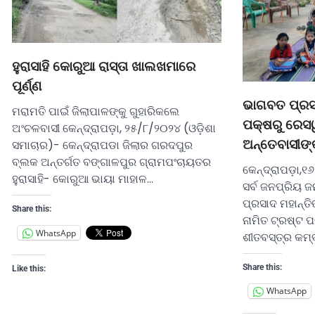
ହୁରାସାହି କୋରୁଆ ରାସ୍ତା ଖାଲଖମାରେ
ପୂର୍ଣ୍ଣ
ଭାଗବତ ପ୍ରସା
ମରାମତି ପାଇଁ ଜିଲାପାଳଙ୍କୁ ଗୁହାରିକଲେ
ପକ୍ଷରୁ ରେସ
ଅଂଚଳବାସୀ କେନ୍ଦ୍ରାପଡ଼ା, ୨୫/୮/୨୦୨୪ (ଓଡ଼ିଶା
ଅନ୍ତେବାସୀଙ୍
ସମାଚାର)- କେନ୍ଦ୍ରାପଡା ଜିଲାର ଗରଦପୁର
ବ୍ଲକ ଅନ୍ତର୍ଗତ ବଙ୍ଗାଳପୁର ଗ୍ରାମପଂଚାୟତର
କେନ୍ଦ୍ରାପଡ଼ା,୧
ହୁରାସାହି- କୋରୁଆ ଭାୟା ମାହାଳ…
ସର୍ବ ଜନପ୍ରିୟ 
ପ୍ରସାଦ ମହାନ୍ତି
Share this:
ନାମିତ ଟ୍ରଷ୍ଟ 
WhatsApp
ଶୀତବସ୍ତ୍ର କମ୍
Share this:
Like this:
WhatsApp