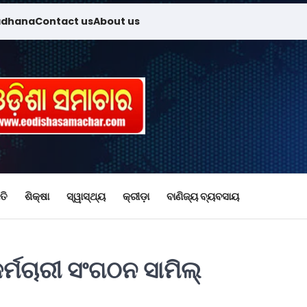
adhana
Contact us
About us
ତି
ଶିକ୍ଷା
ସ୍ୱାସ୍ଥ୍ୟ
କ୍ରୀଡ଼ା
ବାଣିଜ୍ୟ ବ୍ୟବସାୟ
୍ମଚାରୀ ସଂଗଠନ ସାମିଲ୍