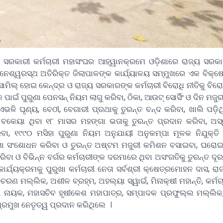
ସରକାରୀ କର୍ମଚାରୀ ମହାସଂଘର ଆହ୍ୱାନକ୍ରମେ ଓଡ଼ିଶାରେ ରାଜ୍ୟ ସରକାର
ୁବନେଶ୍ୱରସ୍ଥ ଅତିରିକ୍ତ ଜିଲାପାଳଙ୍କ କାର୍ଯ୍ୟାଳୟ ସମ୍ମୁଖରେ ଏକ ବିକ୍
ସାମିଲ୍ ହୋଇ କେନ୍ଦ୍ର ଓ ରାଜ୍ୟ ସରକାରଙ୍କ କର୍ମଚାରୀ ବିରୋଧି ନୀତିକୁ ବିର
 ପାଇଁ ପୁରୁଣା ପେନସନ୍ ନିୟମ ଲାଗୁ କରିବା, ଠିକା, ଆଉଟ୍ ସୋର୍ସିଂ ଓ ଦିନ ମଜୁର
ହ ଏଭଳି ଘୃଣ୍ୟ, ବେଠୀ, ବେଗାରୀ ପ୍ରଥାକୁ ତୁରନ୍ତ ବନ୍ଦ କରିବା, ଖାଲି ପଡ଼ି
ବକେୟା ଥିବା ୧୮ ମାସର ମହଙ୍ଗା ଭତାକୁ ତୁରନ୍ତ ପ୍ରଦାନ କରିବା, ଅସ
ିବା, ୧୯୯୦ ମସିହା ପୁରୁଣା ନିୟମ ଅନୁଯାୟୀ ଅନୁକମ୍ପା ମୂଳକ ନିଯୁକ୍ତି
େ ଦରମା ସଂଶୋଧନ କରିବା ଓ ତୁରନ୍ତ ଅଷ୍ଟମ ମଜୁରୀ କମିଶନ ବସାଇବା, ଘର
ରିବା ଓ ବିଭିନ୍ନ ବର୍ଗର କର୍ମଚାରୀଙ୍କ ଦରମାରେ ଥିବା ଅସଂଗତିକୁ ତୁରନ୍ତ ଦୂ
ୟକ୍ରମକୁ ପୁରୁଖା କର୍ମଚାରୀ ନେତା ସର୍ବଶ୍ରୀ କ୍ଷେତ୍ରମୋହନ ଦାସ, ରାଜ୍
ରଣ ମଲ୍ଲିକ, ଅଶୀଳ ବ୍ରହ୍ମ, ଅହଲ୍ୟା ସ୍ୱାଇଁ, ମିନାକ୍ଷୀ ମହାନ୍ତି, କର୍ମଚ
ୀ ନାୟକ, ମହାସଚିବ ହୃଷୀକେଶ ମହାପାତ୍ର, ସମ୍ପାଦକ ପ୍ରଫୁଲ୍ଲ ମଲ୍ଲିକ,
 ପ୍ରମୁଖ ନେତୃତ୍ୱ ପ୍ରଦାନ କରିଥିଲେ ।