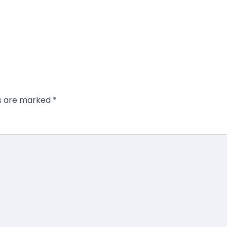
ds are marked
*