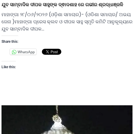
ଯୁବ ସାମ୍ବାଦିକ ଦୀପକ ସାହୁଙ୍କ ଦ୍ଵାଦଶାହ ରେ ଗଭୀର ଶ୍ରଦ୍ଧାଞ୍ଜଳି
ମାହାଙ୍ଗା ୨୮/୦୬/୨୦୨୬ (ଓଡ଼ିଶା ସମାଚାର)- (ଓଡିଶା ସମାଚାର/ ଅଭୟ
ଜେନା )ମାହାଙ୍ଗା ପ୍ରେସ କ୍ଲବ ଓ ଦୀପକ ସାହୁ ସ୍ମୃତି କମିଟି ଆନୁକୂଲ୍ୟରେ
ଯୁବ ସାମ୍ବାଦିକ ଦୀପକ…
Share this:
WhatsApp
Like this: