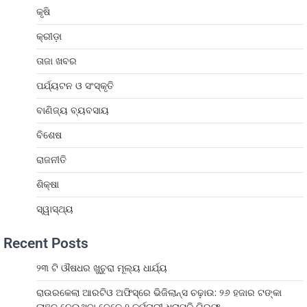
କୃଷି
କ୍ରୀଡ଼ା
ତାଜା ଖବର
ପର୍ଯ୍ୟଟନ ଓ ସଂସ୍କୃତି
ବାଣିଜ୍ୟ ବ୍ୟବସାୟ
ବିଶେଷ
ରାଜନୀତି
ଶିକ୍ଷା
ସ୍ୱାସ୍ଥ୍ୟ
Recent Posts
୨୩ ଟି ଔଷଧର ଖୁଚୁରା ମୂଲ୍ୟ ଧାର୍ଯ୍ୟ
ରାଉରକେଲା ଆରଟିଓ ଅଫିସ୍‌ରେ ଭିଜିଲାନ୍ସ ଚଢ଼ାଉ: ୨୬ ହଜାର ଟଙ୍କା
ଲାଞ୍ଚ ନେଉଥିବା ବେଳେ ୨ କର୍ମଚାରୀ ଧରାପଡ଼ି ଗିରଫ