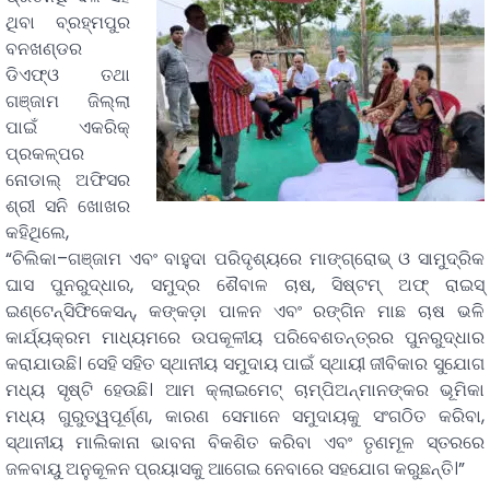
ଥିବା ବ୍ରହ୍ମପୁର
ବନଖଣ୍ଡର
ଡିଏଫ୍ଓ ତଥା
ଗଞ୍ଜାମ ଜିଲ୍ଲା
ପାଇଁ ଏକରିକ୍
ପ୍ରକଳ୍ପର
ନୋଡାଲ୍ ଅଫିସର
ଶ୍ରୀ ସନି ଖୋଖର
କହିଥିଲେ,
“ଚିଲିକା–ଗଞ୍ଜାମ ଏବଂ ବାହୁଦା ପରିଦୃଶ୍ୟରେ ମାଙ୍ଗ୍ରୋଭ୍ ଓ ସାମୁଦ୍ରିକ
ଘାସ ପୁନରୁଦ୍ଧାର, ସମୁଦ୍ର ଶୈବାଳ ଚାଷ, ସିଷ୍ଟମ୍ ଅଫ୍ ରାଇସ୍
ଇଣ୍ଟେନ୍ସିଫିକେସନ୍, କଙ୍କଡ଼ା ପାଳନ ଏବଂ ରଙ୍ଗିନ ମାଛ ଚାଷ ଭଳି
କାର୍ଯ୍ୟକ୍ରମ ମାଧ୍ୟମରେ ଉପକୂଳୀୟ ପରିବେଶତନ୍ତ୍ରର ପୁନରୁଦ୍ଧାର
କରାଯାଉଛି। ସେହି ସହିତ ସ୍ଥାନୀୟ ସମୁଦାୟ ପାଇଁ ସ୍ଥାୟୀ ଜୀବିକାର ସୁଯୋଗ
ମଧ୍ୟ ସୃଷ୍ଟି ହେଉଛି। ଆମ କ୍ଲାଇମେଟ୍ ଚାମ୍ପିଅନ୍‌ମାନଙ୍କର ଭୂମିକା
ମଧ୍ୟ ଗୁରୁତ୍ୱପୂର୍ଣ୍ଣ, କାରଣ ସେମାନେ ସମୁଦାୟକୁ ସଂଗଠିତ କରିବା,
ସ୍ଥାନୀୟ ମାଲିକାନା ଭାବନା ବିକଶିତ କରିବା ଏବଂ ତୃଣମୂଳ ସ୍ତରରେ
ଜଳବାୟୁ ଅନୁକୂଳନ ପ୍ରୟାସକୁ ଆଗେଇ ନେବାରେ ସହଯୋଗ କରୁଛନ୍ତି।”