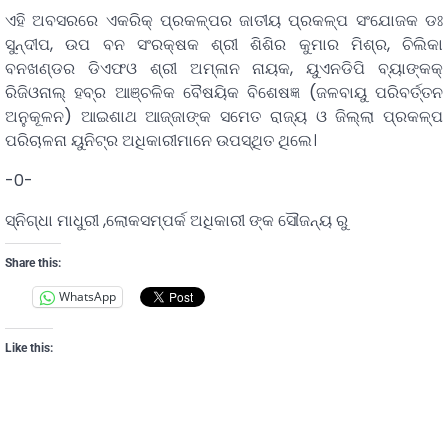
ଏହି ଅବସରରେ ଏକରିକ୍ ପ୍ରକଳ୍ପର ଜାତୀୟ ପ୍ରକଳ୍ପ ସଂଯୋଜକ ଡଃ
ସୁନ୍ଦୀପ, ଉପ ବନ ସଂରକ୍ଷକ ଶ୍ରୀ ଶିଶିର କୁମାର ମିଶ୍ର, ଚିଲିକା
ବନଖଣ୍ଡର ଡିଏଫଓ ଶ୍ରୀ ଅମ୍ଳାନ ନାୟକ, ୟୁଏନଡିପି ବ୍ୟାଙ୍କକ୍
ରିଜିଓନାଲ୍ ହବ୍‌ର ଆଞ୍ଚଳିକ ବୈଷୟିକ ବିଶେଷଜ୍ଞ (ଜଳବାୟୁ ପରିବର୍ତ୍ତନ
ଅନୁକୂଳନ) ଆଇଶାଥ ଆଜ୍ଜାଙ୍କ ସମେତ ରାଜ୍ୟ ଓ ଜିଲ୍ଲା ପ୍ରକଳ୍ପ
ପରିଚାଳନା ୟୁନିଟ୍‌ର ଅଧିକାରୀମାନେ ଉପସ୍ଥିତ ଥିଲେ।
-0-
ସ୍ନିଗ୍ଧା ମାଧୁରୀ ,ଲୋକସମ୍ପର୍କ ଅଧିକାରୀ ଙ୍କ ସୌଜନ୍ୟ ରୁ
Share this:
WhatsApp
Like this: