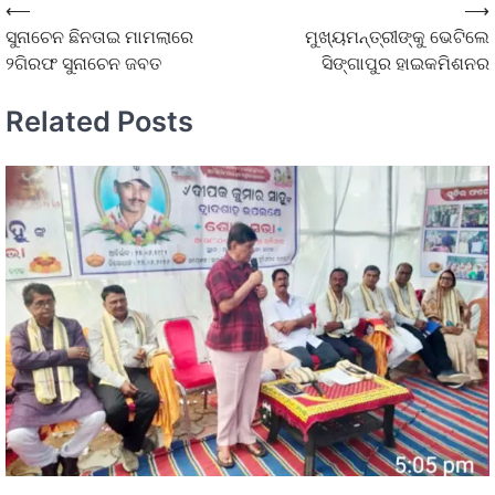
⟵
⟶
ସୁନାଚେନ ଛିନତାଇ ମାମଲାରେ
ମୁଖ୍ୟମନ୍ତ୍ରୀଙ୍କୁ ଭେଟିଲେ
୨ଗିରଫ ସୁନାଚେନ ଜବତ
ସିଙ୍ଗାପୁର ହାଇକମିଶନର
Related Posts