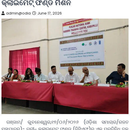
କ୍ଲାଇମେଟ୍ ଫଣ୍ଡ ମିଶନ
admin@odia
June 17, 2026
ଗଞ୍ଜାମ/ ଭୁବନେଶ୍ୱର,୧୭/୦୬/୨୦୨୬ (ଓଡ଼ିଶା ସମାଚାର/ରଜତ
ମହାପାତ୍ର)- ଗ୍ରୀନ୍ କ୍ଲାଇମେଟ୍ ଫଣ୍ଡ (ଜିସିଏଫ୍)ର ଏକ ପ୍ରତିନିଧି ଦଳ