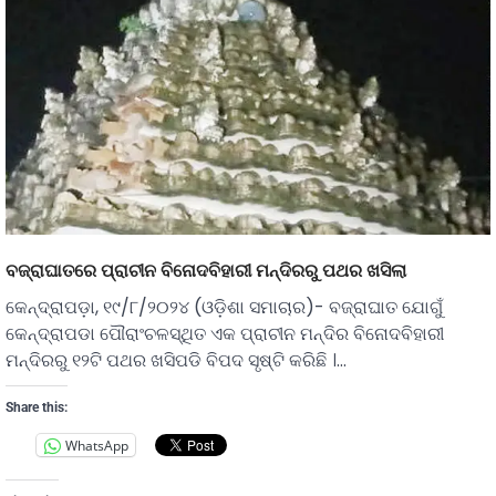
ବଜ୍ରାଘାତରେ ପ୍ରାଚୀନ ବିନୋଦବିହାରୀ ମନ୍ଦିରରୁ ପଥର ଖସିଲା
କେନ୍ଦ୍ରାପଡ଼ା, ୧୯/୮/୨୦୨୪ (ଓଡ଼ିଶା ସମାଚାର)- ବଜ୍ରାଘାତ ଯୋଗୁଁ
କେନ୍ଦ୍ରାପଡା ପୌରାଂଚଳସ୍ଥିତ ଏକ ପ୍ରାଚୀନ ମନ୍ଦିର ବିନୋଦବିହାରୀ
ମନ୍ଦିରରୁ ୧୨ଟି ପଥର ଖସିପଡି ବିପଦ ସୃଷ୍ଟି କରିଛି ।…
Share this:
WhatsApp