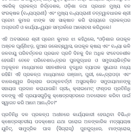
ଏକରିକ୍ ପ୍ରକଳ୍ପ ନିର୍ଦ୍ଦେଶକ, ଓଡ଼ିଶା ତଥା ପ୍ରଧାନ ମୁଖ୍ୟ ବନ
ସଂରକ୍ଷକ (ବନ୍ୟପ୍ରାଣୀ) ଏବଂ ମୁଖ୍ୟ ବନ୍ୟପ୍ରାଣୀ ତତ୍ତ୍ୱାବଧାରକ ଶ୍ରୀ
ପ୍ରେମ କୁମାର ଝାଙ୍କ ସହ ସାକ୍ଷାତ କରି ରାଜ୍ୟରେ ପ୍ରକଳ୍ପର
ଅଗ୍ରଗତି ଓ କାର୍ଯ୍ୟାନ୍ୱୟନ ସମ୍ପର୍କରେ ଆଲୋଚନା କରିଥିଲେ।
ଏହି ଅବସରରେ ଶ୍ରୀ ପ୍ରେମ କୁମାର ଝା କହିଥିଲେ, “ଓଡ଼ିଶାର ଉପକୂଳ
ଅଞ୍ଚଳ ଘୂର୍ଣ୍ଣିଝଡ଼, ଜୁଆର ଜଳୋଚ୍ଛ୍ୱାସ, ଉପକୂଳ କ୍ଷୟ ଏବଂ ବନ୍ୟା ଭଳି
ଜଳବାୟୁ ପରିବର୍ତ୍ତନର ପ୍ରଭାବ ପ୍ରତି ଦିନକୁ ଦିନ ଅଧିକ ସଂବେଦନଶୀଳ
ହେଉଛି। ତେବେ ପରିବେଶତନ୍ତ୍ରର ପୁନରୁଦ୍ଧାର ଓ ସମୁଦାୟଭିତ୍ତିକ
ଅନୁକୂଳନ ମାଧ୍ୟମରେ ସହନଶୀଳତା ବୃଦ୍ଧିର ବ୍ୟାପକ ସୁଯୋଗ ମଧ୍ୟ
ରହିଛି। ଏହି ପ୍ରକଳ୍ପ ମାଧ୍ୟମରେ ଗଞ୍ଜାମ, ପୁରୀ, କେନ୍ଦ୍ରାପଡ଼ା ଏବଂ
ବାଲେଶ୍ୱର ଜିଲ୍ଲାର ଉପକୂଳବର୍ତ୍ତୀ ଅସୁରକ୍ଷିତ ସମୁଦାୟମାନଙ୍କୁ
ସହାୟତା ପ୍ରଦାନ କରାଯାଉଛି। ଗ୍ରୀନ୍ କ୍ଲାଇମେଟ୍ ଫଣ୍ଡର ପ୍ରତିନିଧି
ଦଳଙ୍କୁ ଏହି ପ୍ରୟାସଗୁଡ଼ିକୁ କ୍ଷେତ୍ରସ୍ତରରେ ଅବଲୋକନ କରିବା ପାଇଁ
ସ୍ୱାଗତ କରି ଆମେ ଆନନ୍ଦିତ।”
ପ୍ରତିନିଧି ଦଳ ପ୍ରକଳ୍ପ ଅଧୀନରେ କାର୍ଯ୍ୟକାରୀ ହେଉଥିବା ବିଭିନ୍ନ
କ୍ଷେତ୍ରସ୍ତରୀୟ ପଦକ୍ଷେପ ଯଥା ଘରୋଇ ଅଳଙ୍କାରିକ ମତ୍ସ୍ୟଚାଷ
ୟୁନିଟ୍, ସାମୁଦ୍ରିକ ଘାସ (ସିଗ୍ରାସ୍) ପୁନରୁଦ୍ଧାର, ମାଙ୍ଗ୍ରୋଭ୍