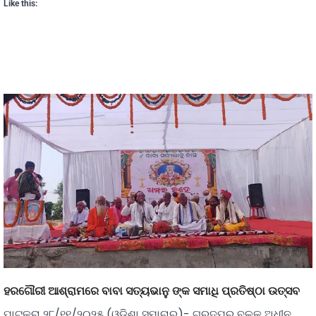
Like this:
ହରଗୌରୀ ଆଶ୍ରାମରେ ବାବା ସତ୍ୟଭାନୁ ଙ୍କ ସମାଧି ପ୍ରତିଷ୍ଠା ଉତ୍ସବ
ପାଟକୁରା ୨୮/୧୧/୨୦୨୫ (ଓଡ଼ିଶା ସମାଚାର)- ଗରଦପୁର ବ୍ଳକ ଅଧୀନ