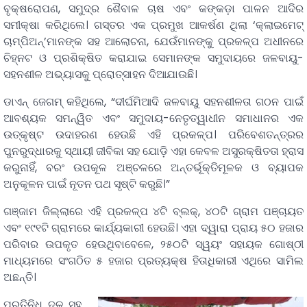
ବୃକ୍ଷରୋପଣ, ସମୁଦ୍ର ଶୈବାଳ ଚାଷ ଏବଂ କଙ୍କଡ଼ା ପାଳନ ଆଦିର
ସମୀକ୍ଷା କରିଥିଲେ। ଗସ୍ତର ଏକ ପ୍ରମୁଖ ଆକର୍ଷଣ ଥିଲା ‘କ୍ଲାଇମେଟ୍
ଚାମ୍ପିଅନ୍’ମାନଙ୍କ ସହ ଆଲୋଚନା, ଯେଉଁମାନଙ୍କୁ ପ୍ରକଳ୍ପ ଅଧୀନରେ
ଚିହ୍ନଟ ଓ ପ୍ରଶିକ୍ଷିତ କରାଯାଇ ସେମାନଙ୍କ ସମୁଦାୟରେ ଜଳବାୟୁ-
ସହନଶୀଳ ଅଭ୍ୟାସକୁ ପ୍ରୋତ୍ସାହନ ଦିଆଯାଉଛି।
ଡାଏନ୍ ଜେଗମ୍ କହିଥିଲେ, “ଦୀର୍ଘମିଆଦି ଜଳବାୟୁ ସହନଶୀଳତା ଗଠନ ପାଇଁ
ଆବଶ୍ୟକ ସମନ୍ୱିତ ଏବଂ ସମୁଦାୟ-ନେତୃତ୍ୱାଧୀନ ସମାଧାନର ଏକ
ଉତ୍କୃଷ୍ଟ ଉଦାହରଣ ହେଉଛି ଏହି ପ୍ରକଳ୍ପ। ପରିବେଶତନ୍ତ୍ରର
ପୁନରୁଦ୍ଧାରକୁ ସ୍ଥାୟୀ ଜୀବିକା ସହ ଯୋଡ଼ି ଏହା କେବଳ ଅସୁରକ୍ଷିତତା ହ୍ରାସ
କରୁନାହିଁ, ବରଂ ଉପକୂଳ ଅଞ୍ଚଳରେ ଅନ୍ତର୍ଭୂକ୍ତିମୂଳକ ଓ ବ୍ୟାପକ
ଅନୁକୂଳନ ପାଇଁ ନୂତନ ପଥ ସୃଷ୍ଟି କରୁଛି।”
ଗଞ୍ଜାମ ଜିଲ୍ଲାରେ ଏହି ପ୍ରକଳ୍ପ ୪ଟି ବ୍ଲକ୍, ୪୦ଟି ଗ୍ରାମ ପଞ୍ଚାୟତ
ଏବଂ ୧୯୧ଟି ଗ୍ରାମରେ କାର୍ଯ୍ୟକାରୀ ହେଉଛି। ଏହା ଦ୍ୱାରା ପ୍ରାୟ ୫୦ ହଜାର
ପରିବାର ଉପକୃତ ହେଉଥିବାବେଳେ, ୨୫୦ଟି ସ୍ୱୟଂ ସହାୟକ ଗୋଷ୍ଠୀ
ମାଧ୍ୟମରେ ସଂଗଠିତ ୫ ହଜାର ପ୍ରତ୍ୟକ୍ଷ ହିତାଧିକାରୀ ଏଥିରେ ସାମିଲ
ଅଛନ୍ତି।
ପ୍ରତିନିଧି ଦଳ ସହ