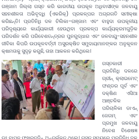
ଗଞ୍ଜାମ ଜିଲ୍ଲା ଗସ୍ତ କରି ଭାରତୀୟ ଉପକୂଳ ଅଧିବାସୀଙ୍କ ଜଳବାୟୁ
ସହନଶୀଳତା ଅଭିବୃଦ୍ଧି (ଏକରିକ୍) ପ୍ରକଳ୍ପର ଅଗ୍ରଗତି ସମୀକ୍ଷା
କରିଛନ୍ତି। ପ୍ରତିନିଧି ଦଳ ଚିଲିକା–ଗଞ୍ଜାମ ଏବଂ ବାହୁଦା ଉପକୂଳୀୟ
ପରିଦୃଶ୍ୟରେ କାର୍ଯ୍ୟକାରୀ ହେଉଥିବା ପ୍ରକଳ୍ପ କାର୍ଯ୍ୟକ୍ରମଗୁଡ଼ିକ
ପରିଦର୍ଶନ କରି ପରିବେଶତନ୍ତ୍ରର ପୁନରୁଦ୍ଧାର ଏବଂ ଜଳବାୟୁ-ସହନଶୀଳ
ଜୀବିକା କିପରି ଉପକୂଳବର୍ତ୍ତୀ ଅସୁରକ୍ଷିତ ସମୁଦାୟମାନଙ୍କର ଅନୁକୂଳନ
କ୍ଷମତାକୁ ସୁଦୃଢ଼ କରୁଛି, ତାହା ଆକଳନ କରିଥିଲେ।
ଗସ୍ତକାରୀ
ପ୍ରତିନିଧି ଦଳରେ
ଗ୍ରୀନ୍ କ୍ଲାଇମେଟ୍
ଫଣ୍ଡର ପୂର୍ବ ଏବଂ
ଦକ୍ଷିଣ ଏସିଆ
ଆଞ୍ଚଳିକ
ପରିଚାଳିକା ଡାଏନ୍
ଜେଗମ୍ ଏବଂ
ପ୍ରମୁଖ ଜଳବାୟୁ
ନିବେଶ ବିଶେଷଜ୍ଞ
ଡଃ ବାପନ ଫଖରୁଦ୍ଦିନ୍ ଅନ୍ତର୍ଭୁକ୍ତ ଥିଲେ। ଗସ୍ତ ସମୟରେ ପ୍ରତିନିଧି ଦଳ