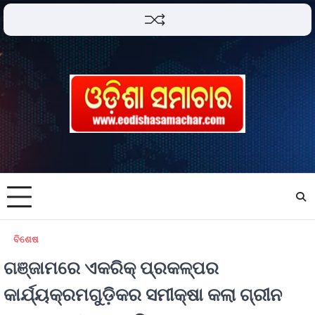
ବିଶେଷ
ଗଞ୍ଜାମରେ ଏକରିକ୍ ପ୍ରକଳ୍ପର
କାର୍ଯ୍ୟକ୍ରମଗୁଡ଼ିକର ସମୀକ୍ଷା କଲା ଗ୍ରୀନ