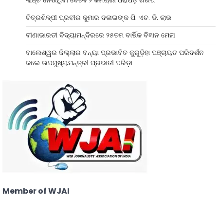
ଚିତ୍ରଶିଳ୍ପୀ ପ୍ରବୀର କୁମାର ଦଳାଇଙ୍କ ପି. ଏଚ. ଡି. ଲାଭ
ବୀଣାଭାରତୀ ବିଦ୍ୟାମନ୍ଦିରରେ ୨୫ତମ ବାର୍ଷିକ ବିଜ୍ଞାନ ମେଳା
ବାଲେଶ୍ୱର ଜିଲ୍ଲାର ବନ୍ୟା ପ୍ରଭାବିତ କୁରୁଡ଼ିହା ପଞ୍ଚାୟତ ପରିଦର୍ଶନ
କଲେ ଉପମୁଖ୍ୟମନ୍ତ୍ରୀ ପ୍ରଭାତୀ ପରିଡ଼ା
Member of WJAI