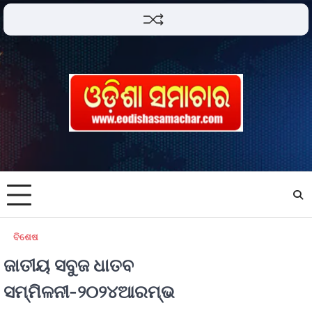
ବିଶେଷ
ଜାତୀୟ ସବୁଜ ଧାତବ
ସମ୍ମିଳନୀ-୨୦୨୪ଆରମ୍ଭ