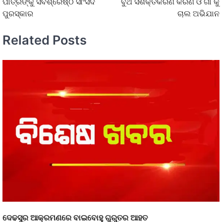
ପାତ୍ରଙ୍କୁ ସର୍ବଶ୍ରେଷ୍ଠ ସାଂସଦ
ବୁଥ ସଶକ୍ତିକରଣ କରଣ ଓ ଗାଁ କୁ
ପୁରସ୍କାର
ଚାଲ ଅଭିଯାନ
Related Posts
ଦେଢସୁର ଆକ୍ରମଣରେ ବାଇବୋହୁ ଗୁରୁତର ଆହତ