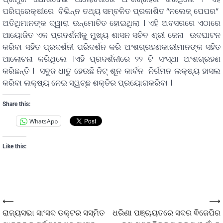
ପରିପ୍ରେକ୍ଷୀରେ ବିଭିନ୍ନ ତଥ୍ୟ ସମ୍ବଳିତ ପ୍ରକାଶିତ “ନଲେଜ୍ ପେପର”
ଅତିଥିମାନଙ୍କ ଦ୍ୱାରା ଉନ୍ମୋଚିତ ହୋଇଥିଲା । ଏହି ଅବସରରେ ଏଠାରେ
ଆୟୋଜିତ ଏକ ପ୍ରଦର୍ଶନୀକୁ ମୁଖ୍ୟ ଶାସନ ସଚିବ ଶ୍ରୀ ଜେନା ଉଦଘାଟନ
କରିବା ସହିତ ପ୍ରଦର୍ଶନୀ ପରିଦର୍ଶନ କରି ଅଂଶଗ୍ରହଣକାରୀମାନଙ୍କ ସହିତ
ଆଲୋଚନା କରିଥିଲେ ।ଏହି ପ୍ରଦର୍ଶନୀରେ ୨୨ ଟି ସଂସ୍ଥା ଅଂଶଗ୍ରହଣ
କରିଛନ୍ତି । ସବୁଜ ଧାତୁ ହେଉଛି ନିଟ୍ ଶୂନ କାର୍ବନ ନିର୍ଗମନ ଲକ୍ଷ୍ୟ ହାସଲ
କରିବା ଲକ୍ଷ୍ୟ ନେଇ ସ୍ୱଚ୍ଛ ଶକ୍ତିର ପ୍ରୟୋଗକରିବା ।
Share this:
WhatsApp
Like this:
⟵
⟶
ରାଜ୍ୟସଭା ସାଂସଦ ଡକ୍ଟର ସସ୍ମିତ
ଧରିଣା ପଞ୍ଚାୟତରେ ସଦର ଵିଜେପିର