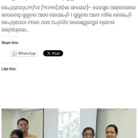
କେନ୍ଦ୍ରାପଡ଼ା,୨୨/୦୮/୨୦୨୫(ଓଡ଼ିଶା ସମାଚାର)- ଦେଢସୁର ଆକ୍ରମଣରେ
ଭାଇବୋହୁ ଗୁରୁତର ଆହତ ହୋଇଛନ୍ତି । ଗୁରୁତର ଆହତ ମହିଳା ହେଉଛନ୍ତି
କେନ୍ଦ୍ରାପଡା ଟାଉନ ଥାନା ଅନ୍ତର୍ଗତ ଭଗେଶ୍ୱରପୁର ଗ୍ରାମର
ରଶ୍ମୀପ୍ରଭା…
Share this:
WhatsApp
Like this: