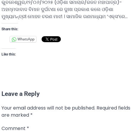
ଭୁବନେଶ୍ୱର,୧୨/୦୬/୨୦୨୫ (ଓଡ଼ିଶା ସମାଚାର/ରଜତ ମହାପାତ୍ର)-
ଅହମ୍ମଦାବାଦ ବିମାନ ଦୁର୍ଘଟଣା ରେ ଦୁଃଖ ପ୍ରକାଶ କଲେ ଓଡ଼ିଶା
ମୁଖ୍ୟମନ୍ତ୍ରୀ ମୋହନ ଚରଣ ମାଝୀ । ସାମାଜିକ ଗଣମାଧ୍ୟମ ‘ଏକ୍ସ’ରେ…
Share this:
WhatsApp
Like this:
Leave a Reply
Your email address will not be published.
Required fields
are marked
*
Comment
*