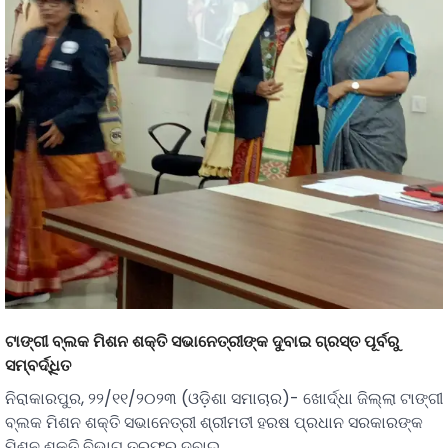
ଟାଙ୍ଗୀ ବ୍ଲକ ମିଶନ ଶକ୍ତି ସଭାନେତ୍ରୀଙ୍କ ଦୁବାଇ ଗ୍ରସ୍ତ ପୂର୍ବରୁ
ସମ୍ବର୍ଦ୍ଧିତ
ନିରାକାରପୁର, ୨୨/୧୧/୨୦୨୩ (ଓଡ଼ିଶା ସମାଚାର)- ଖୋର୍ଦ୍ଧା ଜିଲ୍ଲା ଟାଙ୍ଗୀ
ବ୍ଲକ ମିଶନ ଶକ୍ତି ସଭାନେତ୍ରୀ ଶ୍ରୀମତୀ ହରଷ ପ୍ରଧାନ ସରକାରଙ୍କ
ମିଶନ ଶକ୍ତି ବିଭାଗ ତରଫରୁ ଦୁବାଇ…