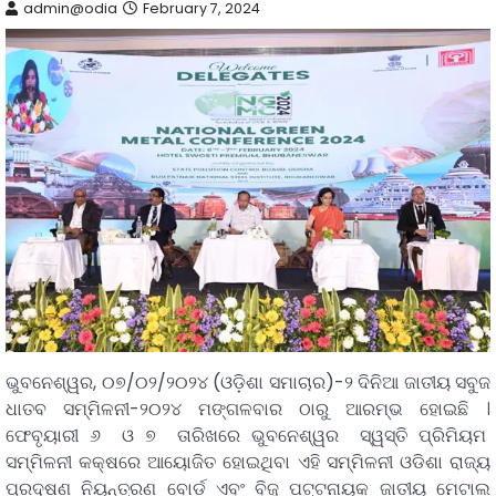
admin@odia
February 7, 2024
ଭୁବନେଶ୍ୱର, ୦୭/୦୨/୨୦୨୪ (ଓଡ଼ିଶା ସମାଚାର)-୨ ଦିନିଆ ଜାତୀୟ ସବୁଜ
ଧାତବ ସମ୍ମିଳନୀ-୨୦୨୪ ମଙ୍ଗଳବାର ଠାରୁ ଆରମ୍ଭ ହୋଇଛି ।
ଫେବୃୟାରୀ ୬ ଓ ୭ ତାରିଖରେ ଭୁବନେଶ୍ୱର ସ୍ୱସ୍ତି ପ୍ରିମିୟମ
ସମ୍ମିଳନୀ କକ୍ଷରେ ଆୟୋଜିତ ହୋଇଥିବା ଏହି ସମ୍ମିଳନୀ ଓଡିଶା ରାଜ୍ୟ
ପ୍ରଦୂଷଣ ନିୟନ୍ତ୍ରଣ ବୋର୍ଡ ଏବଂ ବିଜୁ ପଟ୍ଟନାୟକ ଜାତୀୟ ମେଟାଲ