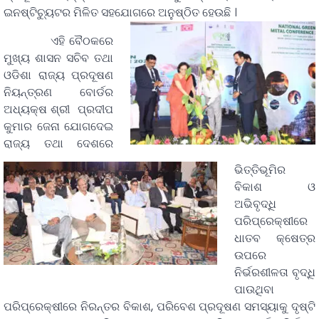
ଇନଷ୍ଟିଚ୍ୟୁଟର ମିଳିତ ସହଯୋଗରେ ଅନୁଷ୍ଠିତ ହେଉଛି ।
ଏହି ବୈଠକରେ
ମୁଖ୍ୟ ଶାସନ ସଚିବ ତଥା
ଓଡିଶା ରାଜ୍ୟ ପ୍ରଦୂଷଣ
ନିୟନ୍ତ୍ରଣ ବୋର୍ଡର
ଅଧ୍ୟକ୍ଷ ଶ୍ରୀ ପ୍ରଦୀପ
କୁମାର ଜେନା ଯୋଗଦେଇ
ରାଜ୍ୟ ତଥା ଦେଶରେ
ଭିତ୍ତିଭୂମିର
ବିକାଶ ଓ
ଅଭିବୃଦ୍ଧି
ପରିପ୍ରେକ୍ଷୀରେ
ଧାତବ କ୍ଷେତ୍ର
ଉପରେ
ନିର୍ଭରଶୀଳତା ବୃଦ୍ଧି
ପାଉଥିବା
ପରିପ୍ରେକ୍ଷୀରେ ନିରନ୍ତର ବିକାଶ, ପରିବେଶ ପ୍ରଦୂଷଣ ସମସ୍ୟାକୁ ଦୃଷ୍ଟି