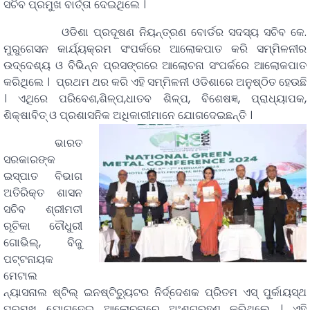
ସଚିବ ପ୍ରମୁଖ ବାର୍ତ୍ତା ଦେଇଥିଲେ ।
ଓଡିଶା ପ୍ରଦୂଷଣ ନିୟନ୍ତ୍ରଣ ବୋର୍ଡର ସଦସ୍ୟ ସଚିବ କେ.
ମୁରୁଗେସନ କାର୍ଯ୍ୟକ୍ରମ ସଂପର୍କରେ ଆଲୋକପାତ କରି ସମ୍ମିଳନୀର
ଉଦ୍ଦେଶ୍ୟ ଓ ବିଭିନ୍ନ ପ୍ରସଙ୍ଗରେ ଆଲୋଚନା ସଂପର୍କରେ ଆଲୋକପାତ
କରିଥିଲେ । ପ୍ରଥମ ଥର କରି ଏହି ସମ୍ମିଳନୀ ଓଡିଶାରେ ଅନୁଷ୍ଠିତ ହେଉଛି
। ଏଥିରେ ପରିବେଶ,ଶିଳ୍ପ,ଧାତବ ଶିଳ୍ପ, ବିଶେଷଜ୍ଞ, ପ୍ରାଧ୍ୟାପକ,
ଶିକ୍ଷାବିତ୍ ଓ ପ୍ରଶାସନିକ ଅଧିକାରୀମାନେ ଯୋଗଦେଇଛନ୍ତି ।
ଭାରତ
ସରକାରଙ୍କ
ଇସ୍ପାତ ବିଭାଗ
ଅତିରିକ୍ତ ଶାସନ
ସଚିବ ଶ୍ରୀମତୀ
ରୂଚିକା ଚୌଧୁରୀ
ଗୋଭିଲ୍, ବିଜୁ
ପଟ୍ଟନାୟକ
ମେଟାଲ
ନ୍ୟାସନାଲ ଷ୍ଟିଲ୍ ଇନଷ୍ଟିଚ୍ୟୁଟର ନିର୍ଦ୍ଦେଶକ ପ୍ରିତମ ଏସ୍ ପୁର୍କାୟସ୍ଥ
ପ୍ରମୁଖ ଯୋଗଦେଇ ଆଲୋଚନାରେ ଅଂଶଗ୍ରହଣ କରିଥିଲେ । ଏହି