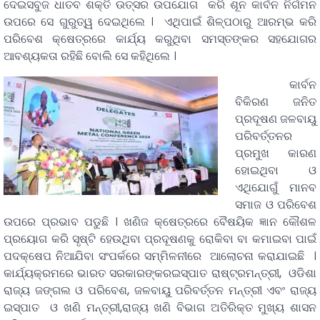
ଦେଇସବୁଜ ଧାତବ ଶକ୍ତି ଉତ୍ସର ଉପଯୋଗ କରି ଶୂନ କାର୍ବନ ନିର୍ଗମନ
ଉପରେ ସେ ଗୁରୁତ୍ୱ ଦେଇଥିଲେ । ଏଥିପାଇଁ ଶିଳ୍ପଠାରୁ ଆରମ୍ଭ କରି
ପରିବେଶ କ୍ଷେତ୍ରରେ କାର୍ଯ୍ୟ କରୁଥିବା ସମସ୍ତଙ୍କର ସହଯୋଗର
ଆବଶ୍ୟକତା ରହିଛି ବୋଲି ସେ କହିଥିଲେ ।
କାର୍ବନ
ବିକିରଣ ଜନିତ
ପ୍ରଦୂଷଣ ଜଳବାୟୁ
ପରିବର୍ତ୍ତନର
ପ୍ରମୁଖ କାରଣ
ହୋଇଥିବା ଓ
ଏଥିଯୋଗୁଁ ମାନବ
ସମାଜ ଓ ପରିବେଶ
ଉପରେ ପ୍ରଭାବ ପଡୁଛି । ଖଣିଜ କ୍ଷେତ୍ରରେ ବୈଷୟିକ ଜ୍ଞାନ କୌଶଳ
ପ୍ରୟୋଗ କରି ସୃଷ୍ଟି ହେଉଥିବା ପ୍ରଦୂଷଣକୁ ରୋକିବା ବା କମାଇବା ପାଇଁ
ପଦକ୍ଷେପ ନିଆଯିବା ସଂପର୍କରେ ସମ୍ମିଳନୀରେ ଆଲୋଚନା କରାଯାଇଛି ।
କାର୍ଯ୍ୟକ୍ରମରେ ଭାରତ ସରକାରଙ୍କରଇସ୍ପାତ ରାଷ୍ଟ୍ରମନ୍ତ୍ରୀ, ଓଡିଶା
ରାଜ୍ୟ ଜଙ୍ଗଲ ଓ ପରିବେଶ, ଜଳବାୟୁ ପରିବର୍ତ୍ତନ ମନ୍ତ୍ରୀ ଏବଂ ରାଜ୍ୟ
ଇସ୍ପାତ ଓ ଖଣି ମନ୍ତ୍ରୀ,ରାଜ୍ୟ ଖଣି ବିଭାଗ ଅତିରିକ୍ତ ମୁଖ୍ୟ ଶାସନ