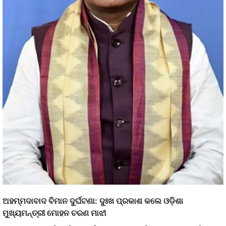
ଅହମ୍ମଦାବାଦ ବିମାନ ଦୁର୍ଘଟଣା: ଦୁଃଖ ପ୍ରକାଶ କଲେ ଓଡ଼ିଶା
ମୁଖ୍ୟମନ୍ତ୍ରୀ ମୋହନ ଚରଣ ମାଝୀ