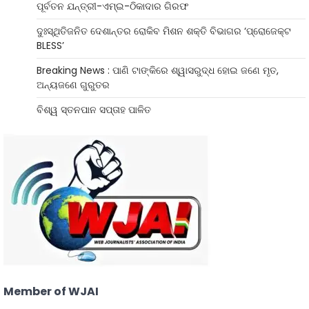
ପୂର୍ବତନ ଯନ୍ତ୍ରୀ-ଏମ୍‌ଇ-ଠିକାଦାର ଗିରଫ
ଦୁଃସ୍ଥିତିଜନିତ ଦେଶାନ୍ତର ରୋକିବ ମିଶନ ଶକ୍ତି ବିଭାଗର ‘ପ୍ରୋଜେକ୍ଟ
BLESS’
Breaking News : ପାଣି ଟାଙ୍କିରେ ଶ୍ୱାସରୁଦ୍ଧ ହୋଇ ଜଣେ ମୃତ,
ଅନ୍ୟଜଣେ ଗୁରୁତର
ବିଶ୍ୱ ସ୍ତନପାନ ସପ୍ତାହ ପାଳିତ
Member of WJAI