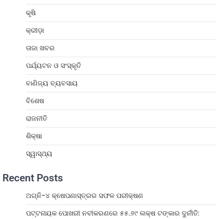
କୃଷି
କ୍ରୀଡ଼ା
ତାଜା ଖବର
ପର୍ଯ୍ୟଟନ ଓ ସଂସ୍କୃତି
ବାଣିଜ୍ୟ ବ୍ୟବସାୟ
ବିଶେଷ
ରାଜନୀତି
ଶିକ୍ଷା
ସ୍ୱାସ୍ଥ୍ୟ
Recent Posts
ଅଗ୍ନି-୪ କ୍ଷେପଣାସ୍ତ୍ରର ସଫଳ ପରୀକ୍ଷଣ
ପଟ୍ଟନାୟକ ପୋଖରୀ ନବୀକରଣରେ ୫୫.୬୯ ଲକ୍ଷ ଟଙ୍କାର ଦୁର୍ନୀତି: