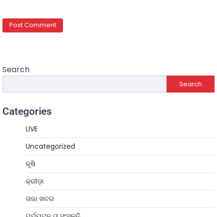
Search
Search
Categories
LIVE
Uncategorized
କୃଷି
କ୍ରୀଡ଼ା
ତାଜା ଖବର
ପର୍ଯ୍ୟଟନ ଓ ସଂସ୍କୃତି