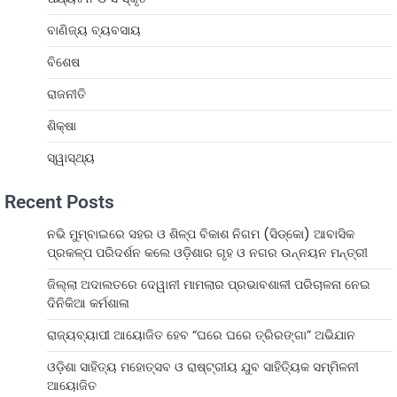
ବାଣିଜ୍ୟ ବ୍ୟବସାୟ
ବିଶେଷ
ରାଜନୀତି
ଶିକ୍ଷା
ସ୍ୱାସ୍ଥ୍ୟ
Recent Posts
ନଭି ମୁମ୍ବାଇରେ ସହର ଓ ଶିଳ୍ପ ବିକାଶ ନିଗମ (ସିଡ୍‌କୋ) ଆବାସିକ
ପ୍ରକଳ୍ପ ପରିଦର୍ଶନ କଲେ ଓଡ଼ିଶାର ଗୃହ ଓ ନଗର ଉନ୍ନୟନ ମନ୍ତ୍ରୀ
ଜିଲ୍ଲା ଅଦାଲତରେ ଦେୱାନୀ ମାମଲାର ପ୍ରଭାବଶାଳୀ ପରିଚାଳନା ନେଇ
ଦିନିକିଆ କର୍ମଶାଳା
ରାଜ୍ୟବ୍ୟାପୀ ଆୟୋଜିତ ହେବ “ଘରେ ଘରେ ତ୍ରିରଙ୍ଗା” ଅଭିଯାନ
ଓଡ଼ିଶା ସାହିତ୍ୟ ମହୋତ୍ସବ ଓ ରାଷ୍ଟ୍ରୀୟ ଯୁବ ସାହିତ୍ୟିକ ସମ୍ମିଳନୀ
ଆୟୋଜିତ