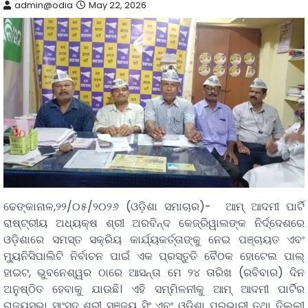
admin@odia
May 22, 2026
ଢେଙ୍କାନାଳ,୨୨/୦୫/୨୦୨୬ (ଓଡ଼ିଶା ସମାଚାର)- ଆମ୍ ଆଦମୀ ପାର୍ଟି
ରାଷ୍ଟ୍ରୀୟ ଅଧ୍ୟକ୍ଷ ଶ୍ରୀ ଅରବିନ୍ଦ କେଜ୍ରିୱାଲଙ୍କ ନିର୍ଦ୍ଦେଶରେ
ଓଡ଼ିଶାରେ ସମସ୍ତ ସକ୍ରିୟ କାର୍ଯ୍ୟକର୍ତ୍ତାଙ୍କୁ ନେଇ ପଞ୍ଚାୟତ ଏବଂ
ମ୍ୟୁନିସିପାଲିଟି ନିର୍ବାଚନ ପାଇଁ ଏକ ପ୍ରସ୍ତୁତି ବୈଠକ ହୋଟେଲ ପାଲ୍
ହାଇଟ, ଭୁବନେଶ୍ୱର ଠାରେ ଆସନ୍ତା ମେ ୨୪ ତାରିଖ (ରବିବାର) ଦିନ
ଅନୁଷ୍ଠିତ ହେବାକୁ ଯାଉଛି। ଏହି ସମ୍ମିଳନୀକୁ ଆମ୍ ଆଦମୀ ପାର୍ଟିର
ରାଜ୍ୟସଭା ସାଂସଦ ଶ୍ରୀ ସଞ୍ଜୟ ସିଂ ଏବଂ ଓଡ଼ିଶା ପ୍ରଭାରୀ ତଥା ଦିଲ୍ଲୀ