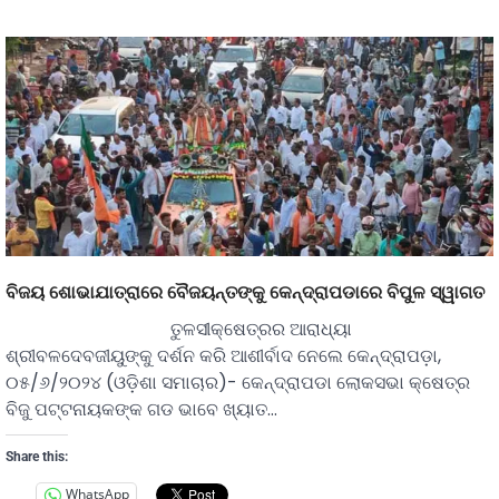
ବିଜୟ ଶୋଭାଯାତ୍ରାରେ ବୈଜୟନ୍ତଙ୍କୁ କେନ୍ଦ୍ରାପଡାରେ ବିପୁଳ ସ୍ୱାଗତ
ତୁଳସୀକ୍ଷେତ୍ରର ଆରାଧ୍ୟା
ଶ୍ରୀବଳଦେବଜୀୟୁଙ୍କୁ ଦର୍ଶନ କରି ଆଶୀର୍ବାଦ ନେଲେ କେନ୍ଦ୍ରାପଡ଼ା,
୦୫/୬/୨୦୨୪ (ଓଡ଼ିଶା ସମାଚାର)- କେନ୍ଦ୍ରାପଡା ଲୋକସଭା କ୍ଷେତ୍ର
ବିଜୁ ପଟ୍ଟନାୟକଙ୍କ ଗଡ ଭାବେ ଖ୍ୟାତ…
Share this:
WhatsApp