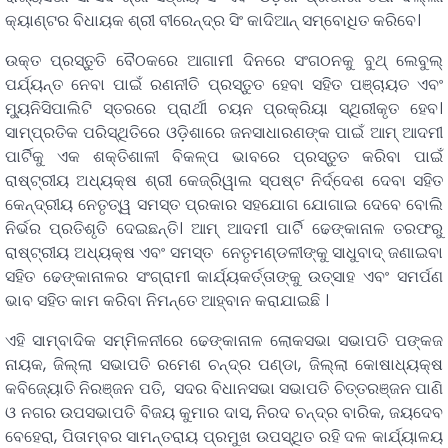
କ୍ୟାଣ୍ଟର ବିଧାୟକ ଶ୍ରୀ ବୀରେନ୍ଦ୍ର ସିଂ କାଦିଆନ୍ ସମ୍ବୋଧିତ କରିବେ।
ଉକ୍ତ ପ୍ରସ୍ତୁତି ବୈଠକରେ ଆଗାମୀ ଦିନରେ ସଂଗଠନକୁ ବୁଥ୍ ଲେବୁଲ୍
ପର୍ଯ୍ୟନ୍ତ ନେବା ପାଇଁ ରଣନୀତି ପ୍ରସ୍ତୁତ ହେବା ସହିତ ପଞ୍ଚାୟତ ଏବଂ
ମ୍ୟୁନିସିପାଲିଟି ସ୍ତରରେ ପ୍ରାର୍ଥୀ ଚୟନ ପ୍ରକ୍ରିୟା ସ୍ଥିରୀକୃତ ହେବ।
ସାମ୍ପ୍ରତିକ ପରିସ୍ଥିତିରେ ଓଡ଼ିଶାରେ ଜନସାଧାରଣଙ୍କ ପାଇଁ ଆମ୍ ଆଦମୀ
ପାର୍ଟିକୁ ଏକ ଶକ୍ତିଶାଳୀ ବିକଳ୍ପ ଭାବରେ ପ୍ରସ୍ତୁତ କରିବା ପାଇଁ
ରାଷ୍ଟ୍ରୀୟ ଅଧ୍ୟକ୍ଷ ଶ୍ରୀ କେଜ୍ରିୱାଲ ସ୍ପଷ୍ଟ ନିର୍ଦ୍ଦେଶ ଦେବା ସହିତ
କେନ୍ଦ୍ରୀୟ ନେତୃତ୍ୱ ସମସ୍ତ ପ୍ରକାର ସହଯୋଗ ଯୋଗାଇ ଦେବେ ବୋଲି
ନିର୍ଭର ପ୍ରତିଶୃତି ଦେଇଛନ୍ତି। ଆମ୍ ଆଦମୀ ପାର୍ଟି ଢେଙ୍କାନାଳ ତରଫରୁ
ରାଷ୍ଟ୍ରୀୟ ଅଧ୍ୟକ୍ଷ ଏବଂ ସମସ୍ତ ନେତୃମଣ୍ଡଳୀଙ୍କୁ ସାଧୁବାଦ୍ ଜଣାଇବା
ସହିତ ଢେଙ୍କାନାଳର ସଂଗ୍ରାମୀ କାର୍ଯ୍ୟକର୍ତ୍ତାଙ୍କୁ ଉତ୍ସାହ ଏବଂ ସମର୍ପଣ
ଭାବ ସହିତ କାମ କରିବା ନିମନ୍ତେ ଆହ୍ବାନ କରାଯାଇଛି ।
ଏହି ସାମ୍ବାଦିକ ସମ୍ମିଳନୀରେ ଢେଙ୍କାନାଳ ଲୋକସଭା ସଭାପତି ପଙ୍କଜ
ନାୟକ, ଜିଲ୍ଲା ସଭାପତି ରମେଶ ଚନ୍ଦ୍ର ପଣ୍ଡା, ଜିଲ୍ଲା କୋଷାଧ୍ୟକ୍ଷ
କବିଜ୍ୟୋତି ନିରଞ୍ଜନ ପତି, ସଦର ବିଧାନସଭା ସଭାପତି ଚିତ୍ତରଞ୍ଜନ ପାଣି
ଓ ନଗର ଉପସଭାପତି ବିଜୟ କୁମାର ଦାସ, ନିରଦ ଚନ୍ଦ୍ର ବାରିକ, ଜୟଦେବ
ବେହେରା, ପିତାମ୍ବର ସାମନ୍ତରାୟ ପ୍ରମୁଖ ଉପସ୍ଥିତ ରହି ଦଳ କାର୍ଯ୍ୟାଳୟ