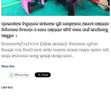
ପ୍ରଭାତୀଙ୍କ ବିରୁଦ୍ଧରେ ସମୀରଙ୍କ ପୁଣି ରଣହୁଙ୍କାର,ଆଗାମୀ ପଞ୍ଚାୟତ
ନିର୍ବାଚନରେ ନିମାପଡ଼ା ଓ ଗୋପ ପଞ୍ଚାୟତ ସମିତି ଦଖଲ ପାଇଁ ସମର୍ଥକଙ୍କୁ
ଆହ୍ୱାନ ।
ନିମାପଡା୧୩/୦୪/୨୦୨୬ (ଓଡ଼ିଶା ସମାଚାର)-ନିମାପଡାର ପୂର୍ବତନ
ବିଧାୟକ ତଥା ବିଜେପି ନେତା ସମୀର ଦାଶଙ୍କ ଉପରେ ଆସ୍ଥା ପ୍ରକଟ କରି
ରାଜ୍ୟ ସଂଗଠନରେ ତାଙ୍କୁ ସ୍ଥାୟୀ ସଦସ୍ୟ ଭାବେ…
Share this:
WhatsApp
Like this: