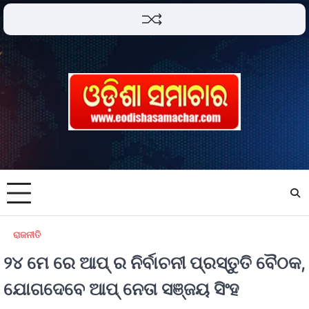
ରାଜନୀତି
୨୪ ମେ ରେ ଆପ୍ ର ନିର୍ବାଚନୀ ପ୍ରସ୍ତୁତି ବୈଠକ,
ଯୋଗଦେବେ ଆପ୍ ନେତା ସଞ୍ଜୟ ସିଂହ