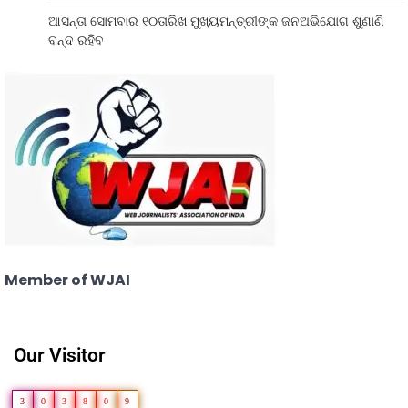
ଆସନ୍ତା ସୋମବାର ୧୦ତାରିଖ ମୁଖ୍ୟମନ୍ତ୍ରୀଙ୍କ ଜନଅଭିଯୋଗ ଶୁଣାଣି
ବନ୍ଦ ରହିବ
Member of WJAI
Our Visitor
3
0
3
8
0
9