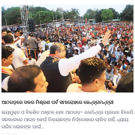
ଆଠଗଡ଼ରେ ଦଳର ମିଶ୍ରଣ ପର୍ବ ସମାରୋହରେ କେନ୍ଦ୍ରମନ୍ତ୍ରୀ
ଭୟମୁକ୍ତ ଓ ବିକଶିତ ଅଞ୍ଚଳ ହେବ ଆଠଗଡ଼- ଧର୍ମେନ୍ଦ୍ର ପ୍ରଧାନ ବିଜେପି
ସରକାରରେ ଆଇନ କେଉଁ ବିଧାୟକଙ୍କ ନିର୍ଦ୍ଦେଶରେ ଚାଲିବ ନାହିଁ, ନ୍ୟାୟ
ଗରିବ ଲୋକଙ୍କ ପାଇଁ…