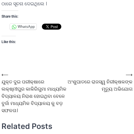
ଠାରେ ସୂଚନା ଦେଇଥିଲେ ।
Share this:
WhatsApp
Like this:
⟵
⟶
ଯୁକ୍ତ ଦୁଇ ପରୀକ୍ଷାରେ
ଅଂଶୁଘାତରେ ରାଜସ୍ୱ ନିରୀକ୍ଷକଙ୍କ
ଲକ୍ଷ୍ମୀପୁର କାକିରିଗୁମା ମାଧ୍ୟମିକ
ମୃତ୍ୟୁ ଅଭିଯୋଗ
ବିଦ୍ୟାଳୟ ନିରାଶ ହୋଇଥିବା ବେଳେ
ବୁର୍ଜା ମାଧ୍ୟମିକ ବିଦ୍ୟାଳୟ କୁ ବଡ଼
ସଫଳତା।
Related Posts