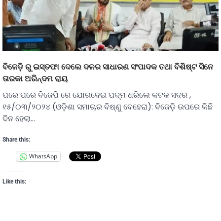
ବିଜେଡ଼ି ରୁ ଇସ୍ତଫା ଦେଲେ ଦଳର ସାଧାରଣ ସଂପାଦକ ତଥା ବିଶିଷ୍ଟ ସିନେ
ତାରକା ଅରିନ୍ଦମ ରାୟ
ପରେ ପରେ ବିଜେପି ରେ ଯୋଗଦେଇ ପଦ୍ମ ଧରିଲେ କଟକ ସଦର ,
୧୫/୦୩/୨୦୨୪ (ଓଡ଼ିଶା ସମାଚାର ବିଷ୍ଣୁ ବେହେରା): ବିଜେଡ଼ି ଉପରେ କିଛି
ଦିନ ହେଲା…
Share this:
WhatsApp
Like this: