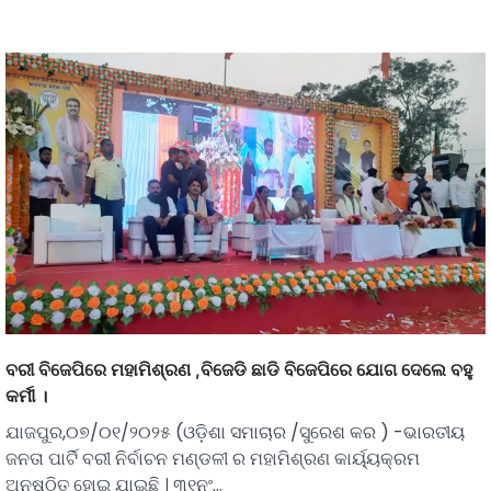
ବରୀ ବିଜେପିରେ ମହାମିଶ୍ରଣ ,ବିଜେଡି ଛାଡି ବିଜେପିରେ ଯୋଗ ଦେଲେ ବହୁ
କର୍ମୀ ।
ଯାଜପୁର,୦୭/୦୧/୨୦୨୫ (ଓଡ଼ିଶା ସମାଚାର /ସୁରେଶ କର ) -ଭାରତୀୟ
ଜନତା ପାର୍ଟି ବରୀ ନିର୍ବାଚନ ମଣ୍ଡଳୀ ର ମହାମିଶ୍ରଣ କାର୍ୟ୍ୟକ୍ରମ
ଅନୁଷ୍ଠିତ ହୋଇ ଯାଇଛି । ୩୧ନଂ…