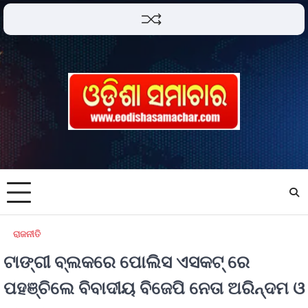
ରାଜନୀତି
ଟାଙ୍ଗୀ ବ୍ଲକରେ ପୋଲିସ ଏସକଟ୍ ରେ
ପହଞ୍ଚିଲେ ବିବାଦୀୟ ବିଜେପି ନେତା ଅରିନ୍ଦମ ଓ