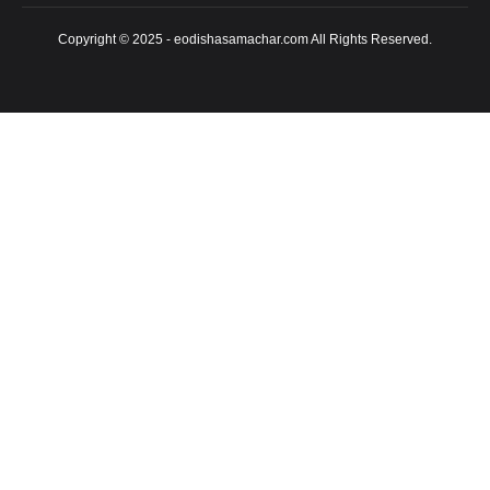
Copyright © 2025 - eodishasamachar.com All Rights Reserved.