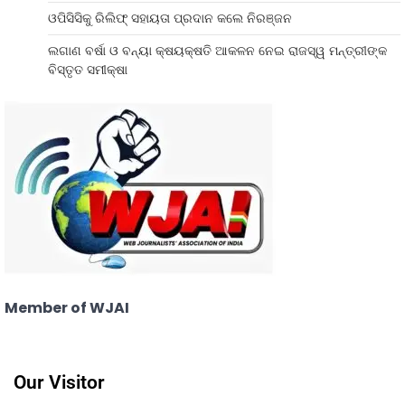
ଓପିସିସିକୁ ରିଲିଫ୍ ସହାୟତା ପ୍ରଦାନ କଲେ ନିରଞ୍ଜନ
ଲଗାଣ ବର୍ଷା ଓ ବନ୍ୟା କ୍ଷୟକ୍ଷତି ଆକଳନ ନେଇ ରାଜସ୍ୱ ମନ୍ତ୍ରୀଙ୍କ
ବିସ୍ତୃତ ସମୀକ୍ଷା
Member of WJAI
Our Visitor