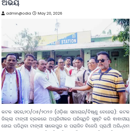
ଅଭୟ
admin@odia
May 20, 2026
କଟକ ସଦର,୨୦/୦୫/୨୦୨୬ (ଓଡ଼ିଶା ସମାଚାର/ବିଷ୍ଣୁ ବେହେରା): କଟକ
ଜିଲ୍ଲା ଟାଙ୍ଗୀ ବ୍ଲକରେ ଅପ୍ରିତୀକର ପରିସ୍ଥିତି ସୃଷ୍ଟି କରି ଵାଵାଦୀୟ
ହୋଇ ପଡିଥିବା ଟାଙ୍ଗୀ ସାଲେପୁର ର ପରାଜିତ ବିଜେପି ପ୍ରାର୍ଥୀ ଅରିନ୍ଦମ