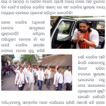
ରାୟ ଓ ଆଠଗଡ଼ ର ପରାଜିତ ବିଜେପି ପ୍ରାର୍ଥୀ ଅଭୟ ବାରିକ ଆଜି ବୁଧବାର
ଦିନ ଗୋଟିଏ ଗାଡ଼ିରେ ପୋଲିସ ଏସକଟ୍ ରେ ଏଵଂ ପୋଲିସ ସୁରକ୍ଷା ବଳୟ
ମଧ୍ୟରେ ବ୍ଲକରେ ପ୍ରବେଶ କରିଥିବା ଜଣାପଡିଛି।
ହେଲେ ପୋଲିସ ଅଧିକାରୀ
ମାନଙ୍କ ସମ୍ମୁଖରେ
ଗୁଣ୍ଡାଗର୍ଦ୍ଦି କରିଥିବା
ଅଭିଯୁକ୍ତ ମାନଙ୍କ ନାଁ ରେ
ଯେଉଁ ପୋଲିସ ସଙ୍ଗୀନ
ଦଫାରେ ମାମଲା ରୁଜୁ କରିଛି
ସେହି ପୋଲିସ ଆଜି
କିପରି ସେମାନଙ୍କୁ
ଗିରଫ କରିବା
ବଦଳରେ ସୁରକ୍ଷା
ଯୋଗାଇଲା ତାକୁ
ନେଇ ସାଧାରଣରେ
ପ୍ରଶ୍ନବାଚୀ ସୃଷ୍ଟି
ହୋଇଛି। ସେହିପରି
ଅରିନ୍ଦମଙ୍କୁ ସାମ୍ବାଦିକ ମାନେ ଘେରିଯାଇ ଚାରିଣି ଆଠେଣି କହି ଚାଉଳ