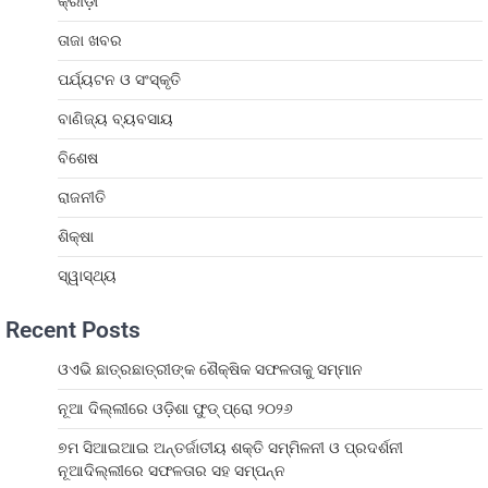
କ୍ରୀଡ଼ା
ତାଜା ଖବର
ପର୍ଯ୍ୟଟନ ଓ ସଂସ୍କୃତି
ବାଣିଜ୍ୟ ବ୍ୟବସାୟ
ବିଶେଷ
ରାଜନୀତି
ଶିକ୍ଷା
ସ୍ୱାସ୍ଥ୍ୟ
Recent Posts
ଓଏଭି ଛାତ୍ରଛାତ୍ରୀଙ୍କ ଶୈକ୍ଷିକ ସଫଳତାକୁ ସମ୍ମାନ
ନୂଆ ଦିଲ୍ଲୀରେ ଓଡ଼ିଶା ଫୁଡ୍ ପ୍ରୋ ୨୦୨୬
୭ମ ସିଆଇଆଇ ଅନ୍ତର୍ଜାତୀୟ ଶକ୍ତି ସମ୍ମିଳନୀ ଓ ପ୍ରଦର୍ଶନୀ
ନୂଆଦିଲ୍ଲୀରେ ସଫଳତାର ସହ ସମ୍ପନ୍ନ