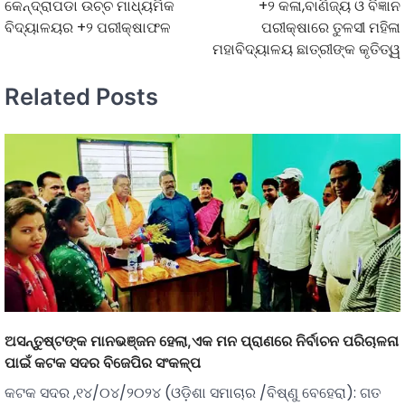
କେନ୍ଦ୍ରାପଡା ଉଚ୍ଚ ମାଧ୍ୟମିକ
+୨ କଳା,ବାଣିଜ୍ୟ ଓ ବିଜ୍ଞାନ
ବିଦ୍ୟାଳୟର +୨ ପରୀକ୍ଷାଫଳ
ପରୀକ୍ଷାରେ ତୁଳସୀ ମହିଳା
ମହାବିଦ୍ୟାଳୟ ଛାତ୍ରୀଙ୍କ କୃତିତ୍ୱ
Related Posts
ଅସନ୍ତୁଷ୍ଟଙ୍କ ମାନଭଞ୍ଜନ ହେଲା,ଏକ ମନ ପ୍ରାଣରେ ନିର୍ବାଚନ ପରିଚାଳନା
ପାଇଁ କଟକ ସଦର ବିଜେପିର ସଂକଳ୍ପ
କଟକ ସଦର ,୧୪/୦୪/୨୦୨୪ (ଓଡ଼ିଶା ସମାଚାର /ବିଷ୍ଣୁ ବେହେରା): ଗତ