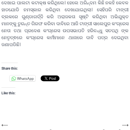
ଦେଖାଇ ପାଲଟା କଟାକ୍ଷ କରିଥିଲେ। ହେଲେ ଅରିନ୍ଦମ କିଛି ନକହି କେବଳ
ହାତଯୋଡି ନମସ୍କାର କରିଥିବା ଦେଖାଯାଇଥିଲା। ସେହିପରି ଟାଙ୍ଗୀ
ବ୍ଲକରେ ଗୁଣ୍ଡାଗର୍ଦ୍ଦି କରି ଅରାଜକତା ସୃଷ୍ଟି କରିଥିବା ଅଭିଯୁକ୍ତ
ମାନଙ୍କୁ ତୁରନ୍ତ ଗିରଫ କରିବା ଦାବିରେ ଆଜି ଟାଙ୍ଗୀ ସାଲେପୁର କଂଗ୍ରେସ
ନେତା ତଥା ପ୍ରଦେଶ କଂଗ୍ରେସ ଉପସଭାପତି ହରିବନ୍ଧୁ ସତପଥି ଙ୍କ
ନେତୃତ୍ଵରେ କଂଗ୍ରେସ କର୍ମୀମାନେ ଥାନାରେ ଦାବି ପତ୍ର ଦେଇଥିବା
ଜଣାପଡିଛି।
Share this:
WhatsApp
Like this:
⟵
⟶