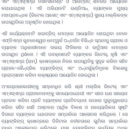
ଏବଂ ଏମ୍ଏସ୍ଏମ୍ଇ ଡିସବର୍ସମେଣ୍ଟ ଓ ଆଉଟ୍ରିଚ୍ ଶିବିରର ଆୟୋଜନ
କରାଯାଇଥିଲା । ଏହି ଅଭିଯାନଟି ଇଣ୍ଡିଆନ୍ ବ୍ୟାଙ୍କର ମୁଖ୍ୟ
ମହାପ୍ରବନ୍ଧକ (ରିଟେଲ ଆସେଟ୍ ଏବଂ ଏମ୍ଏସ୍ଏମ୍ଇ) ସୁଜୟ ମଲ୍ଲିକଙ୍କ
ଉପସ୍ଥିତିରେ ଅନୁଷ୍ଠିତ ହୋଇଥିଲା ।
ଏହି କାର୍ଯ୍ୟକ୍ରମଟି ହାଇବ୍ରିଡ୍ ମୋଡ୍ରେ ଆୟୋଜିତ ହୋଇଥିବା ବେଳେ
ଏଫ୍ଜିଏମ୍ଓ ଭୁବନେଶ୍ୱର ନେଟ୍ୱର୍କ ଅନ୍ତର୍ଗତ ବିଭିନ୍ନ ସ୍ଥାନରୁ ଗ୍ରାହକ ଓ
ବ୍ୟାଙ୍କ ଅଧିକାରୀମାନେ ଉଭୟ ଫିଜିକାଲ ଓ ଭର୍ଚୁଆଲ ମୋଡ୍ରେ
ଉପସ୍ଥିତ ଥିôଲେ । ଏହି ପଦକ୍ଷେପଟି ବ୍ୟାଙ୍କର ରିଟେଲ୍, କୃଷି ଏବଂ
ଏମ୍ଏସ୍ଏମ୍ଇ (ରାମ୍) କ୍ଷେତ୍ରରେ ନିଜର ଉପସ୍ଥିତିକୁ ସୁଦୃଢ କରିବା ସହିତ
ଗ୍ରାହକ-କୈନ୍ଦ୍ରିକ ବ୍ୟାଙ୍କିଙ୍ଗ୍ ଏବଂ ଅନ୍ତର୍ଭୁକ୍ତିମୂଳକ ବିକାଶକୁ
ପ୍ରୋତ୍ସାହନ କରିବା ଲକ୍ଷ୍ୟରେ ଆୟୋଜିତ ହୋଇଥିଲା ।
ଅଂଶଗ୍ରହଣକାରୀଙ୍କୁ ସମ୍ବୋଧିତ କରି ଶ୍ରୀ ମଲ୍ଲିକ ରିଟେଲ୍ ଏବଂ
ଏମ୍ଏସ୍ଏମ୍ଇ ଗ୍ରାହକମାନଙ୍କୁ ସମୟୋପଯୋଗୀ ଏବଂ ସହଜ ଋଣ ସହାୟତା
ପ୍ରଦାନ କରିବା ପ୍ରତି ବ୍ୟାଙ୍କର ପ୍ରତିବଦ୍ଧତା ଉପରେ ଗୁରୁତ୍ୱାରୋପ
କରିବା ସହିତ ସେହି ଅଞ୍ଚଳର ଆର୍ଥିକ ବିକାଶ ଓ ଉଦ୍ୟୋଗିକତା ସୃଷ୍ଟି
ଦିଗରେ ବ୍ୟାଙ୍କର ଯୋଗଦାନ ସମ୍ପର୍କରେ ଆଲୋଚନା କରିଥିଲେ । ସେ
ବ୍ୟାଙ୍କିଙ୍ଗ୍ କ୍ଷେତ୍ରରେ ଡିଜିଟାଲ ନବୀନତାରେ ଭୁମିକା ସମ୍ପର୍କରେ
ମଧ୍ୟ ଆଲୋକପାତ କରିଥିଲେ ଯାହା ବ୍ୟାଙ୍କିଙ୍ଗ୍ କାର୍ଯ୍ୟକୁ ଅଧିକ