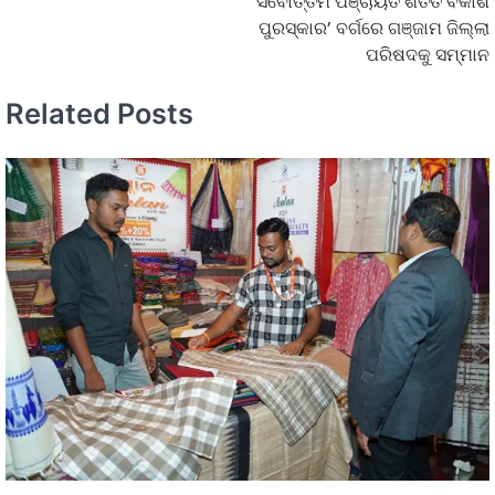
ସର୍ବୋତ୍ତମ ପଞ୍ଚାୟତ ଶତତ ବିକାଶ
ପୁରସ୍କାର’ ବର୍ଗରେ ଗଞ୍ଜାମ ଜିଲ୍ଲା
ପରିଷଦକୁ ସମ୍ମାନ
Related Posts