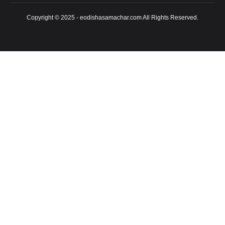
Copyright © 2025 - eodishasamachar.com All Rights Reserved.