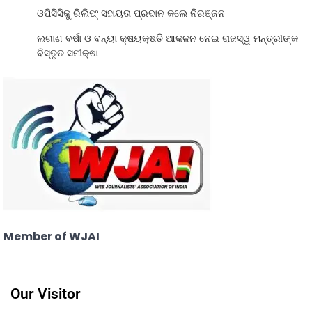
ଓପିସିସିକୁ ରିଲିଫ୍ ସହାୟତା ପ୍ରଦାନ କଲେ ନିରଞ୍ଜନ
ଲଗାଣ ବର୍ଷା ଓ ବନ୍ୟା କ୍ଷୟକ୍ଷତି ଆକଳନ ନେଇ ରାଜସ୍ୱ ମନ୍ତ୍ରୀଙ୍କ
ବିସ୍ତୃତ ସମୀକ୍ଷା
Member of WJAI
Our Visitor