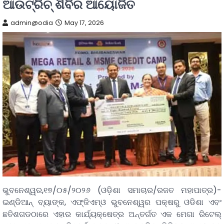
ଆଉଟ୍ରିଚ୍ ଶିବିର ଆୟୋଜିତ
admin@odia
May 17, 2026
ଭୁବନେଶ୍ୱର,୧୭/୦୫/୨୦୨୬ (ଓଡ଼ିଶା ସମାଚାର/ରଜତ ମହାପାତ୍ର)-
ଇଣ୍ଡିଆନ୍ ବ୍ୟାଙ୍କ, ଏଫ୍ଜିଏମ୍ଓ ଭୁବନେଶ୍ୱର ପକ୍ଷରୁ ଓଡିଶା ଏବଂ
ଛତିଶଗଡଠାରେ ଏହାର କାର୍ଯ୍ୟକ୍ଷେତ୍ର ଅନ୍ତର୍ଗତ ଏକ ମେଗା ରିଟେଲ୍