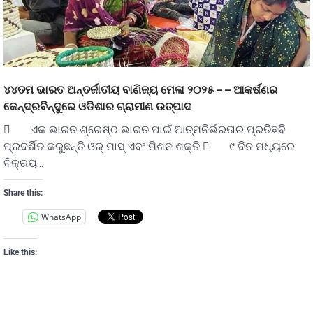
୪୪ତମ ଭାରତ ଅନ୍ତର୍ଜାତୀୟ ବାଣିଜ୍ୟ ମେଳା ୨୦୨୫ – – ଆକର୍ଷଣର
କେନ୍ଦ୍ରବିନ୍ଦୁରେ ଓଡିଶାର ଗ୍ରାମୀଣ ଉତ୍ପାଦ
 ଏକ ଭାରତ ଶ୍ରେଷ୍ଠ ଭାରତ ପାଇଁ ଆତ୍ମନିର୍ଭରତାର ପ୍ରତିଛବି
ପ୍ରଦର୍ଶିତ କରୁଛନ୍ତି ଓର୍ ମାସ୍ ଏବଂ ମିଶନ ଶକ୍ତି  ୯ ଦିନ ମଧ୍ୟରେ
ବିକ୍ରୟ…
Share this:
WhatsApp
Like this: