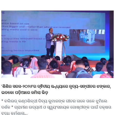
‘ଶିଶିର ସରସ-୨୦୨୬’ର ଦ୍ଵିତୀୟ ସନ୍ଧ୍ୟାରେ ନୃତ୍ୟ-ସଙ୍ଗୀତର ଝଙ୍କାର,
ଇଡକୋ ପଡ଼ିଆରେ ଜମିଲା ଭିଡ଼
* ବଲିଉଡ୍‌ କଣ୍ଠଶିଳ୍ପୀ ଦିବ୍ୟ କୁମାରଙ୍କ ଗୀତର ତାଳେ ତାଳେ ଝୁମିଲେ
ଦର୍ଶକ * ଗ୍ରାମୀଣ ଉଦ୍ୟମୀ ଓ ସ୍ୱୟଂସହାୟକ ଗୋଷ୍ଠୀଙ୍କ ପାଇଁ ଦକ୍ଷତା
ବୃଦ୍ଧି କର୍ମଶାଳା,…