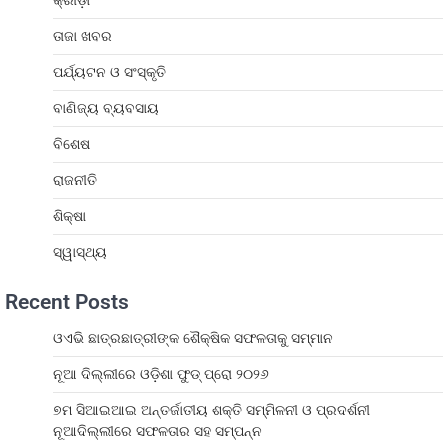
କ୍ରୀଡ଼ା
ତାଜା ଖବର
ପର୍ଯ୍ୟଟନ ଓ ସଂସ୍କୃତି
ବାଣିଜ୍ୟ ବ୍ୟବସାୟ
ବିଶେଷ
ରାଜନୀତି
ଶିକ୍ଷା
ସ୍ୱାସ୍ଥ୍ୟ
Recent Posts
ଓଏଭି ଛାତ୍ରଛାତ୍ରୀଙ୍କ ଶୈକ୍ଷିକ ସଫଳତାକୁ ସମ୍ମାନ
ନୂଆ ଦିଲ୍ଲୀରେ ଓଡ଼ିଶା ଫୁଡ୍ ପ୍ରୋ ୨୦୨୬
୭ମ ସିଆଇଆଇ ଅନ୍ତର୍ଜାତୀୟ ଶକ୍ତି ସମ୍ମିଳନୀ ଓ ପ୍ରଦର୍ଶନୀ
ନୂଆଦିଲ୍ଲୀରେ ସଫଳତାର ସହ ସମ୍ପନ୍ନ