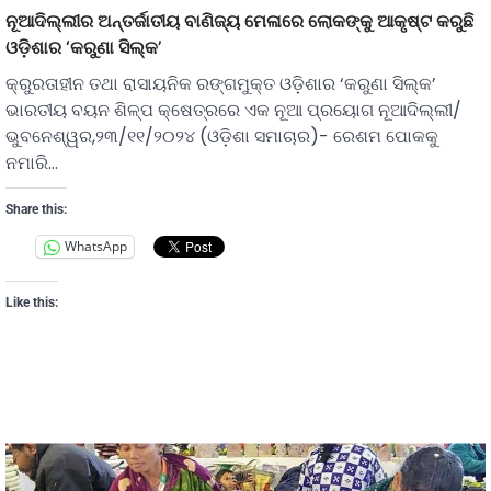
ନୂଆଦିଲ୍ଲୀର ଅନ୍ତର୍ଜାତୀୟ ବାଣିଜ୍ୟ ମେଳାରେ ଲୋକଙ୍କୁ ଆକୃଷ୍ଟ କରୁଛି
ଓଡ଼ିଶାର ‘କରୁଣା ସିଲ୍କ’
କ୍ରୁରତାହୀନ ତଥା ରାସାୟନିକ ରଙ୍ଗମୁକ୍ତ ଓଡ଼ିଶାର ‘କରୁଣା ସିଲ୍କ’
ଭାରତୀୟ ବୟନ ଶିଳ୍ପ କ୍ଷେତ୍ରରେ ଏକ ନୂଆ ପ୍ରୟୋଗ ନୂଆଦିଲ୍ଲୀ/
ଭୁବନେଶ୍ୱର,୨୩/୧୧/୨୦୨୪ (ଓଡ଼ିଶା ସମାଚାର)- ରେଶମ ପୋକକୁ
ନମାରି…
Share this:
WhatsApp
Like this: