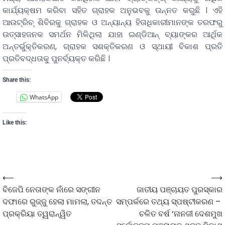
କାର୍ଯ୍ୟକ୍ଷମ କରିବା ସହିତ ଗ୍ରାହକ ଅନୁଭବକୁ ଉନ୍ନତ କରୁଛି । ଏହି
ଆଉଟ୍ରିଚ୍ ଶିବିରକୁ ଗ୍ରାହକ ଓ ଅନ୍ୟାନ୍ୟ ହିତାଧିକାରୀମାନଙ୍କ ତରଫରୁ
ଉତ୍ସାହଜନକ ସମର୍ଥନ ମିଳିଥିଲା ଯାହା ଇଣ୍ଡିଆନ୍ ବ୍ୟାଙ୍କର ଆର୍ଥିକ
ଅନ୍ତର୍ଭୁକ୍ତିକରଣ, ଗ୍ରାହକ ସଶକ୍ତିକରଣ ଓ ସ୍ଥାୟୀ ବିକାଶ ପ୍ରତି
ପ୍ରତିବଦ୍ଧତାକୁ ପୁନର୍ବ୍ୟକ୍ତ କରିଛି ।
Share this:
WhatsApp
Like this:
⟵
⟶
ବିଜେପି ନେତାଙ୍କ ନାଁରେ ସଙ୍ଗୀନ
ଜାତୀୟ ପଞ୍ଚାୟତ ପୁରସ୍କାର
ଦଫାରେ ରୁଜ୍ଜୁ ହେଲା ମାମଲା, ତଦନ୍ତ
ସମ୍ପର୍କରେ ତଥ୍ୟ ସ୍ପଷ୍ଟୀକରଣ –
ପ୍ରକ୍ରିୟା ତ୍ୱରାନ୍ୱିତ
ଚଳିତ ବର୍ଷ ‘ନାନଜୀ ଦେଶମୁଖ