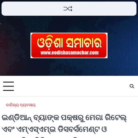
ବାଣିଜ୍ୟ ବ୍ୟବସାୟ
ଇଣ୍ଡିଆନ୍ ବ୍ୟାଙ୍କ ପକ୍ଷରୁ ମେଗା ରିଟେଲ୍
ଏବଂ ଏମ୍ଏସ୍ଏମ୍ଇ ଡିସବର୍ସମେଣ୍ଟ ଓ