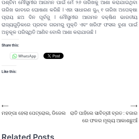
ପଶ୍ଚିମ ମୌସୁମୀର ଆଗମନ ପାଇଁ ମେଁ ୨୬ ତାରିଖକୁ ଆଶା କରାଯାଇଥିବା
ତାରିଖ ଭାବରେ ଘୋଷଣା କରିଛି । ଏହା ସାଧାରଣ ଜୁନ୍ ୧ ତାରିଖ ଅପେକ୍ଷା
ପ୍ରାୟ ଛଅ ଦିନ ପୂର୍ବରୁ । ମୌସୁମୀର ଆଗମନ ଦକ୍ଷିଣ ଭାରତୀୟ
ରାଜ୍ୟଗୁଡ଼ିକରେ ପ୍ରବଳ ଗରମରୁ ମୁକ୍ତି ଏବଂ ଖରିଫ ଫସଲ ବୁଣା ପାଇଁ
ଅନୁକୂଳ ପରିସ୍ଥିତି ଆଣିବ ବୋଲି ଆଶା କରାଯାଉଛି ।
Share this:
WhatsApp
Like this:
⟵
⟶
ମହଙ୍ଗା ହେଲା ପେଟ୍ରୋଲ, ଡିଜେଲ
ରାତି ପାହିଲେ ସାବିତ୍ରୀ ବ୍ରତ : ବଜାର
ରେ ଫଳର ମୂଲ୍ୟ ଆକାଶଛୁଆଁ
Related Posts