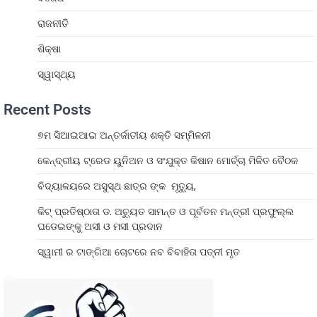
ରାଜନୀତି
ଶିକ୍ଷା
ସ୍ୱାସ୍ଥ୍ୟ
Recent Posts
୭ମ ସିଆଇଆଇ ଅନ୍ତର୍ଜାତୀୟ ଶକ୍ତି ସମ୍ମିଳନୀ
କେନ୍ଦ୍ରୀୟ ଟ୍ରେଡ ୟୁନିଅନ ଓ ସଂଯୁକ୍ତ କିଷାନ ମୋର୍ଚ୍ଚା ମିଳିତ ବୈଠକ
ବିଦ୍ୟାଳୟରେ ଅସୁସ୍ଥ ଛାତ୍ର ଙ୍କ ମୃତ୍ୟୁ,
କିଟ୍ ପ୍ରତିଷ୍ଠାତା ଡ. ଅଚୁ୍ୟତ ସାମନ୍ତ ଓ ପୂର୍ବତନ ମନ୍ତ୍ରୀ ପ୍ରଫୁଲ୍ଲ
ଘଡେଇଙ୍କୁ ଅସୀ ଓ ମସୀ ପ୍ରଦାନ
ସ୍ୱାମୀ ର ଟାଙ୍ଗିଆ ଚୋଟରେ ନବ ବିବାହିତା ପତ୍ନୀ ମୃତ