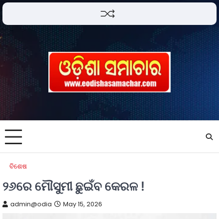
ବିଶେଷ
୨୬ରେ ମୌସୁମୀ ଛୁଇଁବ କେରଳ !
admin@odia
May 15, 2026