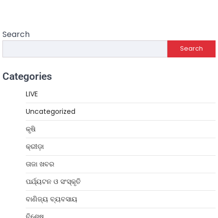
Search
Search
Categories
LIVE
Uncategorized
କୃଷି
କ୍ରୀଡ଼ା
ତାଜା ଖବର
ପର୍ଯ୍ୟଟନ ଓ ସଂସ୍କୃତି
ବାଣିଜ୍ୟ ବ୍ୟବସାୟ
ବିଶେଷ