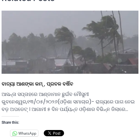
ବାତ୍ୟା ଆଶଙ୍କା କମ୍ , ପ୍ରବଳ ବର୍ଷିବ
ଆସନ୍ତା ସପ୍ତାହରେ ଆଣ୍ଡାମାନ ଛୁଇଁବ ମୌସୁମୀ
ଭୁବନେଶ୍ୱର,୧୩/୦୫/୨୦୨୬(ଓଡ଼ିଶା ସମାଚାର)- ରାଜ୍ୟରେ ପାଗ ନେଇ
ବଡ଼ ଅପଡେଟ୍ । ଆଗାମୀ ୫ ଦିନ ପର୍ଯ୍ୟନ୍ତ ଓଡ଼ିଶାର ବିଭିନ୍ନ ଜିଲାରେ…
Share this:
WhatsApp