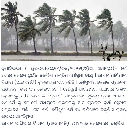
ନୂଆଦିଲ୍ଲୀ / ଭୁବନେଶ୍ୱର,୧୫/୦୫/୨୦୨୬(ଓଡ଼ିଶା ସମାଚାର)- ମେଁ
୨୬ରେ କେରଳ ଛୁଇଁବ ଦକ୍ଷିଣ ପଶ୍ଚିମ ମୌସୁମୀ ବାୟୁ । ଭାରତ ପାଣିପାଗ
ବିଭାଗ (ଆଇଏମଡି) ଶୁକ୍ରବାର ଏହା କହିଛି । ମୌସୁମୀର କେରଳ ପ୍ରବେଶ
ପରିବର୍ତନ ଚାରି ଦିନ ହୋଇପାରେ । ମୌସୁମୀ ଆଗମନର ସାଧାରଣ ତାରିଖ
ହେଉଛି ଜୁନ୍ ୧ । ଆଇଏମଡି ଅନୁଯାୟୀ, ପଶ୍ଚିମ ଉପକୂଳର ଦକ୍ଷିଣ ଅଂଶରେ
୧୪ ମେଁ ରୁ ୨୮ ମେଁ ମଧ୍ୟରେ ପ୍ରବଳରୁ ଅତି ପ୍ରବଳ ବର୍ଷା ହେବାର
ସମ୍ଭାବନା ଅଛି । ଗତ ବର୍ଷ, ମୌସୁମୀ ମେଁ ୨୪ ତାରିଖରେ ଦକ୍ଷିଣ ରାଜ୍ୟ
ଉପରେ ପହଂଚିଥିଲା ।
ଭାରତ ପାଣିପାଗ ବିଭାଗ (ଆଇଏମଡି) ୨୦୨୬ରେ କେରଳରେ ଦକ୍ଷିଣ-