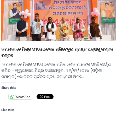
କମଳାକାନ୍ତ ମିଶ୍ର ଫାଉଣ୍ଡେସନ ଚାରିଟେବୁଲ ଟ୍ରଷ୍ଟ ପକ୍ଷରୁ କମ୍ବଳ
ବଣ୍ଟନ
କମଳାକାନ୍ତ ମିଶ୍ର ଫାଉଣ୍ଡେସନ ଗରିବ ଲୋକ ମାନଙ୍କ ପାଇଁ କାର୍ଯ୍ୟ
କରିବ – ମୃତ୍ୟୁଞ୍ଜୟ ମିଶ୍ର ଦଶରଥପୁର , ୨୭/୧୨/୨୦୨୪ (ଓଡ଼ିଶା
ସମାଚାର)-ଭାରତର ପୂର୍ବତନ ପ୍ରଧାନମନ୍ତ୍ରୀ ଅଟଳ…
Share this:
WhatsApp
Like this: