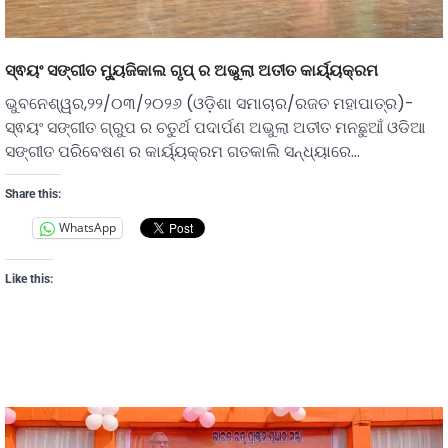
ସ୍ଵୟଂ ସଙ୍ଗୀତ ମ୍ୟୁଜିକାଲ ଗୃପ୍ ର ଅଭୁଲା ଅତୀତ କାର୍ୟ୍ୟକ୍ରମ
ଭୁବନେଶ୍ୱର,୨୨/୦୩/୨୦୨୬ (ଓଡ଼ିଶା ସମାଚାର/ରଜତ ମହାପାତ୍ର)-
ସ୍ଵୟଂ ସଙ୍ଗୀତ ଗ୍ରୁପ ର ଚତୁର୍ଥ ପଦାର୍ପଣ ଅଭୁଲା ଅତୀତ ମନଛୁଆଁ ଓଡିଆ
ସଙ୍ଗୀତ ପରିବେଷଣ ର କାର୍ୟ୍ୟକ୍ରମ ଗତକାଲି ସନ୍ଧ୍ୟାରେ…
Share this:
WhatsApp
Like this: