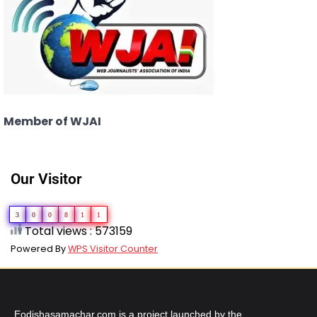
Member of WJAI
Our Visitor
3
0
0
8
1
1
Total views : 573159
Powered By
WPS Visitor Counter
Eodishasamachar.com is a project launched by the