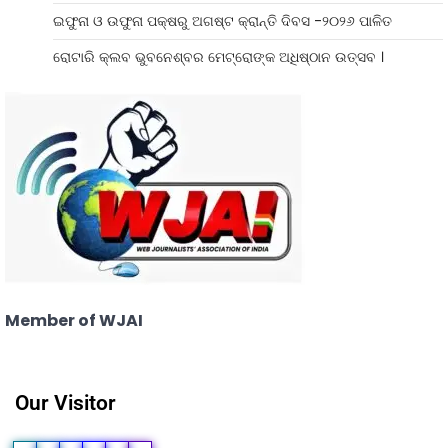
ଇଫୁନା ଓ ଉଫୁନା ପକ୍ଷରୁ ଅଗଷ୍ଟ କ୍ରାନ୍ତି ଦିବସ -୨୦୨୬ ପାଳିତ
ରୋଟାରି କ୍ଲବ ଭୁବନେଶ୍ବର ମେଟ୍ରୋଙ୍କ ଅଧିଷ୍ଠାନ ଉତ୍ସବ ।
Member of WJAI
Our Visitor