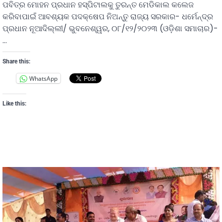
ପବିତ୍ର ମୋହନ ପ୍ରଧାନ ହସ୍ପିଟାଲକୁ ତୁରନ୍ତ ମେଡିକାଲ କଲେଜ
କରିବାପାଇଁ ଆବଶ୍ୟକ ପଦକ୍ଷେପ ନିଅନ୍ତୁ ରାଜ୍ୟ ସରକାର- ଧର୍ମେନ୍ଦ୍ର
ପ୍ରଧାନ ନୂଆଦିଲ୍ଲୀ/ ଭୁବନେଶ୍ୱର, ୦୮/୧୨/୨୦୨୩ (ଓଡ଼ିଶା ସମାଚାର)-
…
Share this:
WhatsApp
Like this: