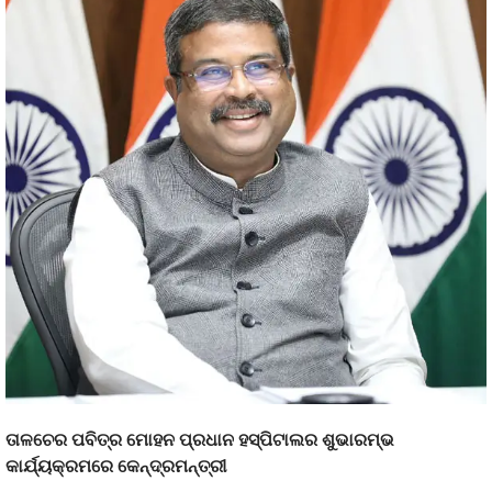
ତାଳଚେର ପବିତ୍ର ମୋହନ ପ୍ରଧାନ ହସ୍ପିଟାଲର ଶୁଭାରମ୍ଭ
କାର୍ଯ୍ୟକ୍ରମରେ କେନ୍ଦ୍ରମନ୍ତ୍ରୀ