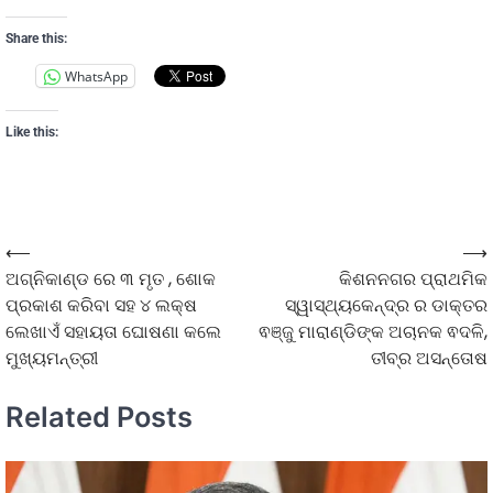
Share this:
WhatsApp
Like this:
⟵
⟶
ଅଗ୍ନିକାଣ୍ଡ ରେ ୩ ମୃତ , ଶୋକ
କିଶନନଗର ପ୍ରାଥମିକ
ପ୍ରକାଶ କରିବା ସହ ୪ ଲକ୍ଷ
ସ୍ୱାସ୍ଥ୍ୟକେନ୍ଦ୍ର ର ଡାକ୍ତର
ଲେଖାଏଁ ସହାୟତା ଘୋଷଣା କଲେ
ଵଞ୍ଜୁ ମାରାଣ୍ଡିଙ୍କ ଅଚାନକ ଵଦଳି,
ମୁଖ୍ୟମନ୍ତ୍ରୀ
ତୀବ୍ର ଅସନ୍ତୋଷ
Related Posts