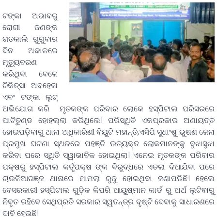
ଟଙ୍କା ଅଭାବରୁ
ରୋଗୀ ଜଣଙ୍କ
ଗତକାଲି ଗୁରୁବାର
ଦିନ ଅକାଳରେ
ମୃତ୍ୟୁବରଣ
କରିଥିବା ବେଳେ
ଚିକିତ୍ସା ଅବହେଳା
ଏବଂ ଟଙ୍କା ଲୁଟ୍
ଅଭିଯୋଗ କରି ମୃତକଙ୍କ ପରିବାର ଲୋକେ ହସ୍ପିଟାଲ ପରିସରରେ
ପାଟିତୁଣ୍ଡ ହୋହଲ୍ଲା କରିଥିଲେ। ପରିସ୍ଥିତି ଏକପ୍ରକାର ଅଣାୟତ୍ତ
ହୋଇପଡ଼ିବାରୁ ଥାନା ଅଧିକାରିଣୀ ଵିୟୁଟି ମହାନ୍ତି,ଏସିପି ସୁଧାଂଶୁ ଭୁଷଣ ଜେନା
ପ୍ରମୁଖ ଘଟଣା ସ୍ଥଳରେ ପହଞ୍ଚି ଉତ୍ୟକ୍ତ ଲୋକମାନଙ୍କୁ ବୁଝାସୁଝା
କରିବା ପରେ ସ୍ଥିତି ସ୍ୱାଭାବିକ ହୋଇଥିଲା। ଏନେଇ ମୃତକଙ୍କ ପରିବାର
ପକ୍ଷରୁ ହସ୍ପିଟାଲ କର୍ତୃପକ୍ଷ ଙ୍କ ବିରୁଦ୍ଧରେ ଏତଲା ଦିଆଯିବା ପରେ
ଚାଉଳିଆଗଞ୍ଜ ଥାନାରେ ମାମଲା ରୁଜୁ ହୋଇଥିବା ଜଣାପଡିଛି। ହେଲେ
ବେସରକାରୀ ହସ୍ପିଟାଲ ଗୁଡ଼ିକ କିପରି ଆୟୁଷ୍ମାନ କାର୍ଡ ରୁ ଅର୍ଥ ଲୁଟିଵାରୁ
ନିବୃତ ରହିବେ ସେଥିପ୍ରତି ସରକାର ସ୍ୱତନ୍ତ୍ର ଦୃଷ୍ଟି ଦେବାକୁ ସାଧାରଣରେ
ଦାବି ହେଉଛି।