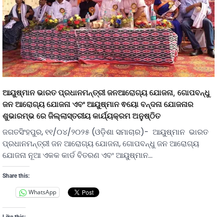
ଆୟୁଷ୍ମାନ ଭାରତ ପ୍ରଧାନମନ୍ତ୍ରୀ ଜନଆରୋଗ୍ୟ ଯୋଜନା, ଗୋପବନ୍ଧୁ
ଜନ ଆରୋଗ୍ୟ ଯୋଜନା ଏବଂ ଆୟୁଷ୍ମାନ ଵୟୋ ବନ୍ଦନା ଯୋଜନାର
ଶୁଭାରମ୍ଭ ରେ ଜିଲ୍ଲାସ୍ତରୀୟ କାର୍ଯ୍ୟକ୍ରମ ଅନୁଷ୍ଠିତ
ଜଗତସିଂହପୁର, ୧୧/୦୪/୨୦୨୫ (ଓଡ଼ିଶା ସମାଚାର)- ଆୟୁଷ୍ମାନ ଭାରତ
ପ୍ରଧାନମନ୍ତ୍ରୀ ଜନ ଆରୋଗ୍ୟ ଯୋଜନା, ଗୋପବନ୍ଧୁ ଜନ ଆରୋଗ୍ୟ
ଯୋଜନା ନୂଆ ଏକକ କାର୍ଡ ବିତରଣ ଏବଂ ଆୟୁଷ୍ମାନ…
Share this:
WhatsApp
Like this: