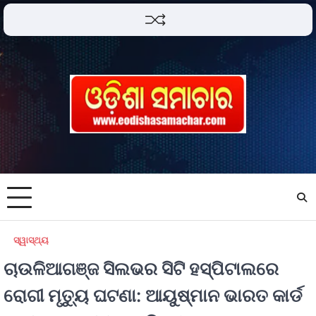
ସ୍ୱାସ୍ଥ୍ୟ
ଚାଉଳିଆଗଞ୍ଜ ସିଲଭର ସିଟି ହସ୍ପିଟାଲରେ
ରୋଗୀ ମୃତ୍ୟୁ ଘଟଣା: ଆୟୁଷ୍ମାନ ଭାରତ କାର୍ଡ