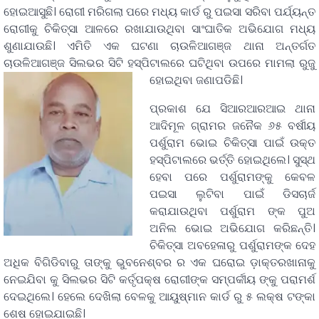
ହୋଇଆସୁଛି। ରୋଗୀ ମରିଗଲା ପରେ ମଧ୍ୟ କାର୍ଡ ରୁ ପଇସା ସରିବା ପର୍ଯ୍ୟନ୍ତ
ରୋଗୀକୁ ଚିକିତ୍ସା ଆଳରେ ରଖାଯାଉଥିବା ସାଂଘାତିକ ଅଭିଯୋଗ ମଧ୍ୟ
ଶୁଣାଯାଉଛି। ଏମିତି ଏକ ଘଟଣା ଚାଉଳିଆଗଞ୍ଜ ଥାନା ଅନ୍ତର୍ଗତ
ଚାଉଳିଆଗଞ୍ଜ ସିଲଭର ସିଟି ହସ୍ପିଟାଲରେ ଘଟିଥିବା ଉପରେ ମାମଲା ରୁଜୁ
ହୋଇଥିବା ଜଣାପଡିଛି।
ପ୍ରକାଶ ଯେ ସିଆରଆରଆଇ ଥାନା
ଆଦିମୂଳ ଗ୍ରାମର ଜନୈକ ୬୫ ବର୍ଷୀୟ
ପର୍ଶୁରାମ ଭୋଇ ଚିକିତ୍ସା ପାଇଁ ଉକ୍ତ
ହସ୍ପିଟାଲରେ ଭର୍ତ୍ତି ହୋଇଥିଲେ। ସୁସ୍ଥ
ହେବା ପରେ ପର୍ଶୁରାମଙ୍କୁ କେବଳ
ପଇସା ଲୁଟିବା ପାଇଁ ଡିସଚାର୍ଜ
କରାଯାଉଥିବା ପର୍ଶୁରାମ ଙ୍କ ପୁଅ
ଅନିଲ ଭୋଇ ଅଭିଯୋଗ କରିଛନ୍ତି।
ଚିକିତ୍ସା ଅବହେଳାରୁ ପର୍ଶୁରାମଙ୍କ ଦେହ
ଅଧିକ ବିଗିଡିବାରୁ ତାଙ୍କୁ ଭୁବନେଶ୍ବର ର ଏକ ଘରୋଇ ଡ଼ାକ୍ତରଖାନାକୁ
ନେଇଯିବା କୁ ସିଲଭର ସିଟି କର୍ତୃପକ୍ଷ ରୋଗୀଙ୍କ ସମ୍ପର୍କୀୟ ଙ୍କୁ ପରାମର୍ଶ
ଦେଇଥିଲେ। ହେଲେ ଦେଖିଲା ବେଳକୁ ଆୟୁଷ୍ମାନ କାର୍ଡ ରୁ ୫ ଲକ୍ଷ ଟଙ୍କା
ଶେଷ ହୋଇଯାଇଛି।