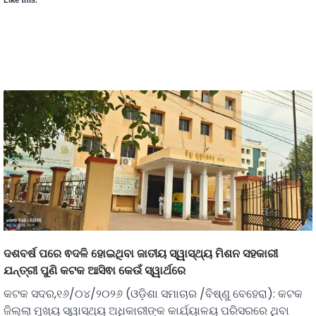
ଦଶବର୍ଷ ପରେ ଵଦଳି ହୋଇଥିବା ଜାତୀୟ ସ୍ୱାସ୍ଥ୍ୟ ମିଶନ ସହକାରୀ
ଯନ୍ତ୍ରୀ ପୁଣି କଟକ ଆସିଵା କେଉଁ ସ୍ୱାର୍ଥରେ
କଟକ ସଦର,୧୬/୦୪/୨୦୨୬ (ଓଡ଼ିଶା ସମାଚାର /ବିଷ୍ଣୁ ବେହେରା): କଟକ
ଜିଲ୍ଲା ମୁଖ୍ୟ ସ୍ୱାସ୍ଥ୍ୟ ଅଧିକାରୀଙ୍କ କାର୍ଯ୍ୟାଳୟ ପରିସରରେ ଥିବା