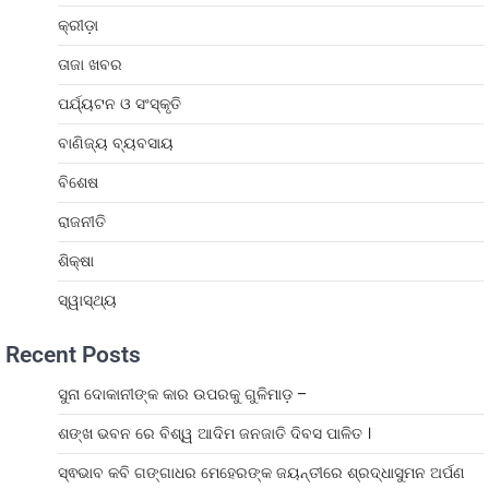
କ୍ରୀଡ଼ା
ତାଜା ଖବର
ପର୍ଯ୍ୟଟନ ଓ ସଂସ୍କୃତି
ବାଣିଜ୍ୟ ବ୍ୟବସାୟ
ବିଶେଷ
ରାଜନୀତି
ଶିକ୍ଷା
ସ୍ୱାସ୍ଥ୍ୟ
Recent Posts
ସୁନା ଦୋକାନୀଙ୍କ କାର ଉପରକୁ ଗୁଳିମାଡ଼ –
ଶଙ୍ଖ ଭବନ ରେ ବିଶ୍ୱ ଆଦିମ ଜନଜାତି ଦିବସ ପାଳିତ ।
ସ୍ଵଭାବ କବି ଗଙ୍ଗାଧର ମେହେରଙ୍କ ଜୟନ୍ତୀରେ ଶ୍ରଦ୍ଧାସୁମନ ଅର୍ପଣ