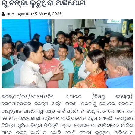
ରୁ ଟଙ୍କା ଲୁଟୁଥିବା ଅଭିଯୋଗ
admin@odia
May 8, 2026
କଟକ,୦୮/୦୫/୨୦୨୬(ଓଡ଼ିଶା ସମାଚାର /ବିଷ୍ଣୁ ବେହେରା):
ଲୋକମାନଙ୍କର ଚିକିତ୍ସା ଖର୍ଚ୍ଚ ଭରଣା କରିବାକୁ କେନ୍ଦ୍ର ସରକାର
ଆୟୁଷ୍ମାନ ଭାରତ ସ୍ୱାସ୍ଥ୍ୟ କାର୍ଡ ପ୍ରଚଳନ କରିଥିବା ବେଳେ ଏବେ ଏହା
କେତେକ ବେସରକାରୀ ହସ୍ପିଟାଲ ପାଇଁ ବରଦାନ ସଦୃଶ ହୋଇଛି। ଉପଯୁକ୍ତ
ଚିକିତ୍ସା ସୁବିଧା କିମ୍ବା ଭିତିଭୂମି ନଥିବା ବେସରକାରୀ ହସ୍ପିଟାଲର ମାଲିକ
ମାନେ ଉକ୍ତ କାର୍ଡ ରୁ କୋଟି କୋଟି ଟଙ୍କା ଲୁଟୁଥିବା ଅଭିଯୋଗ