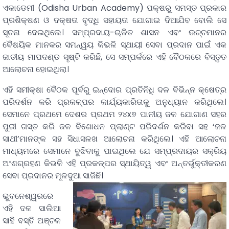
ଏକାଡେମୀ (Odisha Urban Academy) ପକ୍ଷରୁ ସମସ୍ତ ପ୍ରକାର
ପ୍ରଶିକ୍ଷଣ ଓ ଦକ୍ଷତା ବୃଦ୍ଧି ସହାୟତା ଯୋଗାଇ ଦିଆଯିବ ବୋଲି ସେ
ସୂଚନା ଦେଇଥିଲେ। ସମ୍ପ୍ରଦାୟ-ଚାଳିତ ଶାସନ ଏବଂ ଉଚ୍ଚମାନର
ବୈଷୟିକ ମାନକର ସମନ୍ୱୟ କିଭଳି ସ୍ଥାୟୀ ସେବା ପ୍ରଦାନ ପାଇଁ ଏକ
ଜାତୀୟ ମାପଦଣ୍ଡ ସୃଷ୍ଟି କରିଛି, ସେ ସମ୍ପର୍କରେ ଏହି ବୈଠକରେ ବିସ୍ତୃତ
ଆଲୋଚନା ହୋଇଥିଲା।
​ଏହି ସମୀକ୍ଷା ବୈଠକ ପୂର୍ବରୁ ଇନ୍ଦୋର ପ୍ରତିନିଧି ଦଳ ବିଭିନ୍ନ କ୍ଷେତ୍ର
ପରିଦର୍ଶନ କରି ପ୍ରକଳ୍ପର କାର୍ଯ୍ୟକାରିତାକୁ ଅନୁଧ୍ୟାନ କରିଥିଲେ।
ସେମାନେ ପ୍ରଥମେ ଦେଶର ପ୍ରଥମ ୨୪x୭ ପାନୀୟ ଜଳ ଯୋଗାଣ ସହର
ପୁରୀ ଗସ୍ତ କରି ଜଳ ବିଶୋଧନ ପ୍ଲାଣ୍ଟ ପରିଦର୍ଶନ କରିବା ସହ ‘ଜଳ
ସାଥୀ’ମାନଙ୍କ ସହ ସିଧାସଳଖ ଆଲୋଚନା କରିଥିଲେ। ଏହି ଆଲୋଚନା
ମାଧ୍ୟମରେ ସେମାନେ ବୁଝିବାକୁ ପାଇଥିଲେ ଯେ ସମ୍ପ୍ରଦାୟର ସକ୍ରିୟ
ଅଂଶଗ୍ରହଣ କିଭଳି ଏହି ପ୍ରକଳ୍ପର ସ୍ଥାୟିତ୍ୱ ଏବଂ ଅନ୍ତର୍ଭୁକ୍ତୀକରଣ
ସେବା ପ୍ରଦାନର ମୂଳଦୁଆ ସାଜିଛି।
​ଭୁବନେଶ୍ୱରରେ
ଏହି ଦଳ ସାଲିଆ
ସାହି ବସ୍ତି ଅଞ୍ଚଳ