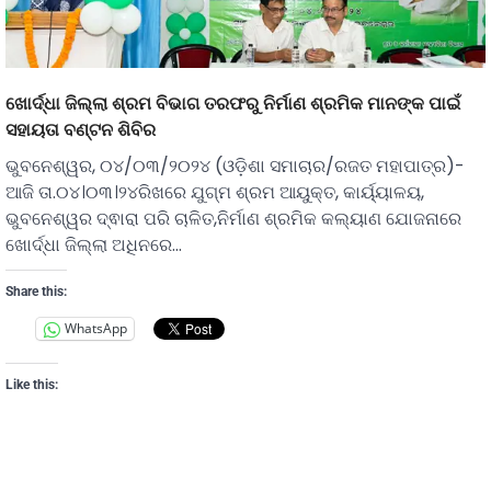
ଖୋର୍ଦ୍ଧା ଜିଲ୍ଲା ଶ୍ରମ ବିଭାଗ ତରଫରୁ ନିର୍ମାଣ ଶ୍ରମିକ ମାନଙ୍କ ପାଇଁ
ସହାୟତା ବଣ୍ଟନ ଶିବିର
ଭୁବନେଶ୍ୱର, ୦୪/୦୩/୨୦୨୪ (ଓଡ଼ିଶା ସମାଚାର/ରଜତ ମହାପାତ୍ର)-
ଆଜି ତା.୦୪।୦୩।୨୪ରିଖରେ ଯୁଗ୍ମ ଶ୍ରମ ଆୟୁକ୍ତ, କାର୍ୟ୍ୟାଳୟ,
ଭୁବନେଶ୍ୱର ଦ୍ଵାରା ପରି ଚାଳିତ,ନିର୍ମାଣ ଶ୍ରମିକ କଲ୍ୟାଣ ଯୋଜନାରେ
ଖୋର୍ଦ୍ଧା ଜିଲ୍ଲା ଅଧିନରେ…
Share this:
WhatsApp
Like this: