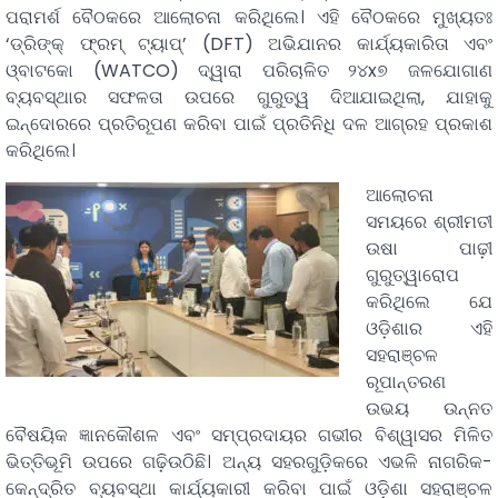
ପରାମର୍ଶ ବୈଠକରେ ଆଲୋଚନା କରିଥିଲେ। ଏହି ବୈଠକରେ ମୁଖ୍ୟତଃ
‘ଡ୍ରିଙ୍କ୍ ଫ୍ରମ୍ ଟ୍ୟାପ୍’ (DFT) ଅଭିଯାନର କାର୍ଯ୍ୟକାରିତା ଏବଂ
ଓ୍ବାଟକୋ (WATCO) ଦ୍ୱାରା ପରିଚାଳିତ ୨୪x୭ ଜଳଯୋଗାଣ
ବ୍ୟବସ୍ଥାର ସଫଳତା ଉପରେ ଗୁରୁତ୍ୱ ଦିଆଯାଇଥିଲା, ଯାହାକୁ
ଇନ୍ଦୋରରେ ପ୍ରତିରୂପଣ କରିବା ପାଇଁ ପ୍ରତିନିଧି ଦଳ ଆଗ୍ରହ ପ୍ରକାଶ
କରିଥିଲେ।
​ଆଲୋଚନା
ସମୟରେ ଶ୍ରୀମତୀ
ଉଷା ପାଢ଼ୀ
ଗୁରୁତ୍ୱାରୋପ
କରିଥିଲେ ଯେ
ଓଡ଼ିଶାର ଏହି
ସହରାଞ୍ଚଳ
ରୂପାନ୍ତରଣ
ଉଭୟ ଉନ୍ନତ
ବୈଷୟିକ ଜ୍ଞାନକୌଶଳ ଏବଂ ସମ୍ପ୍ରଦାୟର ଗଭୀର ବିଶ୍ୱାସର ମିଳିତ
ଭିତ୍ତିଭୂମି ଉପରେ ଗଢ଼ିଉଠିଛି। ଅନ୍ୟ ସହରଗୁଡ଼ିକରେ ଏଭଳି ନାଗରିକ-
କେନ୍ଦ୍ରିତ ବ୍ୟବସ୍ଥା କାର୍ଯ୍ୟକାରୀ କରିବା ପାଇଁ ଓଡ଼ିଶା ସହରାଞ୍ଚଳ