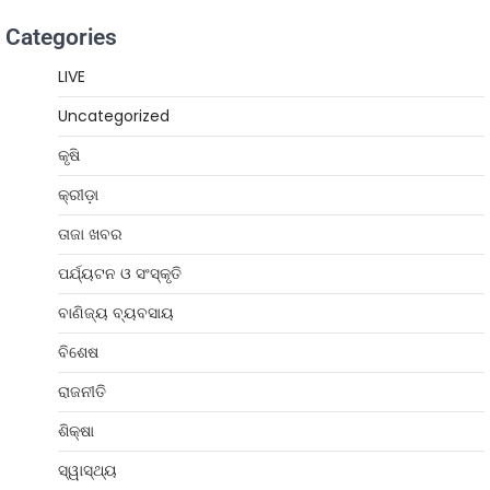
Categories
LIVE
Uncategorized
କୃଷି
କ୍ରୀଡ଼ା
ତାଜା ଖବର
ପର୍ଯ୍ୟଟନ ଓ ସଂସ୍କୃତି
ବାଣିଜ୍ୟ ବ୍ୟବସାୟ
ବିଶେଷ
ରାଜନୀତି
ଶିକ୍ଷା
ସ୍ୱାସ୍ଥ୍ୟ