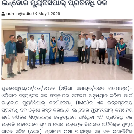
ଇନ୍ଦୋର ମ୍ୟୁନିସିପାଲ୍ ପ୍ରତିନିଧି ଦଳ
admin@odia
May 1, 2026
ଭୁବନେଶ୍ୱର,୦୧/୦୫/୨୦୨୬ (ଓଡ଼ିଶା ସମାଚାର/ରଜତ ମହାପାତ୍ର)-
ଓଡ଼ିଶାର ସହରାଞ୍ଚଳ ଜଳ ସଂସ୍କାରର ସଫଳତା ଅନୁଧ୍ୟାନ କରିବା ପାଇଁ
ଇନ୍ଦୋର ମ୍ୟୁନିସିପାଲ୍ କର୍ପୋରେସନ୍ (IMC)ର ଏକ ଉଚ୍ଚସ୍ତରୀୟ
ପ୍ରତିନିଧି ଦଳ ଓଡ଼ିଶା ଗସ୍ତ କରିଛନ୍ତି। ଇନ୍ଦୋର ମ୍ୟୁନିସିପାଲ୍ କମିଶନର
ଶ୍ରୀ କ୍ଷିତିଜ ସିଙ୍ଗଲଙ୍କ ନେତୃତ୍ୱରେ ଆସିଥିବା ଏହି ପ୍ରତିନିଧି ଦଳ
ଉନ୍ନତି ଭବନଠାରେ ଗୃହ ଓ ନଗର ଉନ୍ନୟନ ବିଭାଗର ଅତିରିକ୍ତ ମୁଖ୍ୟ
ଶାସନ ସଚିବ (ACS) ଶ୍ରୀମତୀ ଉଷା ପାଢ଼ୀଙ୍କ ସହ ଏକ ରଣନୈତିକ