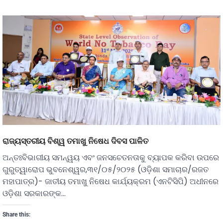
ରାଜ୍ୟସ୍ତରୀୟ ବିଶ୍ୱ ତମାଖୁ ନିଷେଧ ଦିବସ ପାଳିତ
ଅନ୍ତଃବିଭାଗୀୟ ସମନ୍ୱୟ ଏବଂ ଜନସଚେତନତାକୁ ବ୍ୟାପକ କରିବା ଉପରେ
ଗୁରୁତ୍ୱାରୋପ ଭୁବନେଶ୍ୱର,୩୧/୦୫/୨୦୨୫ (ଓଡ଼ିଶା ସମାଚାର/ରଜତ
ମହାପାତ୍ର)- ଜାତୀୟ ତମାଖୁ ନିଷେଧ କାର୍ଯ୍ୟକ୍ରମ (ଏନଟିସିପି) ଅଧୀନରେ
ଓଡ଼ିଶା ସରକାରଙ୍କ…
Share this: