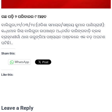
ଗଛ ପଡ଼ି ୨ ପରିବାରର ୯ ଆହତ
ବାଲିଗୁଡା,୨୨/୦୩/୨୪:(ଓଡିଶା ସମାଚାର/ସଞ୍ଜୟ କୁମାର ପାଣିଗ୍ରାହୀ):
କନ୍ଧମାଳ ଜିଲା ବାଲିଗୁଡା ଉପଖଣ୍ଡ ଅନ୍ତର୍ଗତ ଦାରିଙ୍ଗବାଡ଼ି ବ୍ଲକ
ବ୍ରାହ୍ମଣୀଗାଁ ଥାନା ତାଜୁଙ୍ଗିଆ ପଞ୍ଚାୟତ ଅଞ୍ଚଳରେ ଏକ ବଡ଼ ଅଘଟଣ
ଘଟିଛି।…
Share this:
WhatsApp
Like this:
Leave a Reply