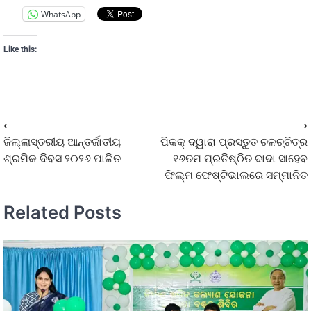
WhatsApp
Like this:
⟵
⟶
ଜିଲ୍ଲାସ୍ତରୀୟ ଆନ୍ତର୍ଜାତୀୟ
ପିକକ୍ ଦ୍ୱାରା ପ୍ରସ୍ତୁତ ଚଳଚ୍ଚିତ୍ର
ଶ୍ରମିକ ଦିବସ ୨୦୨୬ ପାଳିତ
୧୬ତମ ପ୍ରତିଷ୍ଠିତ ଦାଦା ସାହେବ
ଫିଲ୍ମ ଫେଷ୍ଟିଭାଲରେ ସମ୍ମାନିତ
Related Posts