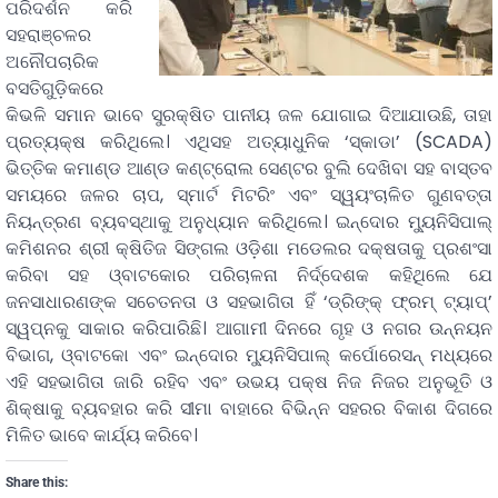
ପରିଦର୍ଶନ କରି
ସହରାଞ୍ଚଳର
ଅନୌପଚାରିକ
ବସତିଗୁଡ଼ିକରେ
କିଭଳି ସମାନ ଭାବେ ସୁରକ୍ଷିତ ପାନୀୟ ଜଳ ଯୋଗାଇ ଦିଆଯାଉଛି, ତାହା
ପ୍ରତ୍ୟକ୍ଷ କରିଥିଲେ। ଏଥିସହ ଅତ୍ୟାଧୁନିକ ‘ସ୍କାଡା’ (SCADA)
ଭିତ୍ତିକ କମାଣ୍ଡ ଆଣ୍ଡ କଣ୍ଟ୍ରୋଲ ସେଣ୍ଟର ବୁଲି ଦେଖିବା ସହ ବାସ୍ତବ
ସମୟରେ ଜଳର ଚାପ, ସ୍ମାର୍ଟ ମିଟରିଂ ଏବଂ ସ୍ୱୟଂଚାଳିତ ଗୁଣବତ୍ତା
ନିୟନ୍ତ୍ରଣ ବ୍ୟବସ୍ଥାକୁ ଅନୁଧ୍ୟାନ କରିଥିଲେ। ଇନ୍ଦୋର ମ୍ୟୁନିସିପାଲ୍
କମିଶନର ଶ୍ରୀ କ୍ଷିତିଜ ସିଙ୍ଗଲ ଓଡ଼ିଶା ମଡେଲର ଦକ୍ଷତାକୁ ପ୍ରଶଂସା
କରିବା ସହ ଓ୍ବାଟକୋର ପରିଚାଳନା ନିର୍ଦ୍ଦେଶକ କହିଥିଲେ ଯେ
ଜନସାଧାରଣଙ୍କ ସଚେତନତା ଓ ସହଭାଗିତା ହିଁ ‘ଡ୍ରିଙ୍କ୍ ଫ୍ରମ୍ ଟ୍ୟାପ୍’
ସ୍ୱପ୍ନକୁ ସାକାର କରିପାରିଛି। ଆଗାମୀ ଦିନରେ ଗୃହ ଓ ନଗର ଉନ୍ନୟନ
ବିଭାଗ, ଓ୍ବାଟକୋ ଏବଂ ଇନ୍ଦୋର ମ୍ୟୁନିସିପାଲ୍ କର୍ପୋରେସନ୍ ମଧ୍ୟରେ
ଏହି ସହଭାଗିତା ଜାରି ରହିବ ଏବଂ ଉଭୟ ପକ୍ଷ ନିଜ ନିଜର ଅନୁଭୂତି ଓ
ଶିକ୍ଷାକୁ ବ୍ୟବହାର କରି ସୀମା ବାହାରେ ବିଭିନ୍ନ ସହରର ବିକାଶ ଦିଗରେ
ମିଳିତ ଭାବେ କାର୍ଯ୍ୟ କରିବେ।
Share this: