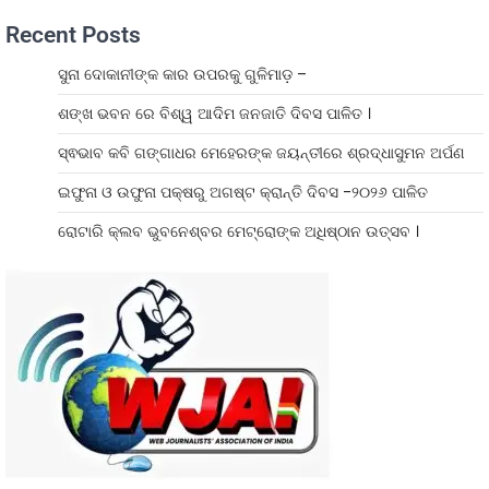
Recent Posts
ସୁନା ଦୋକାନୀଙ୍କ କାର ଉପରକୁ ଗୁଳିମାଡ଼ –
ଶଙ୍ଖ ଭବନ ରେ ବିଶ୍ୱ ଆଦିମ ଜନଜାତି ଦିବସ ପାଳିତ ।
ସ୍ଵଭାବ କବି ଗଙ୍ଗାଧର ମେହେରଙ୍କ ଜୟନ୍ତୀରେ ଶ୍ରଦ୍ଧାସୁମନ ଅର୍ପଣ
ଇଫୁନା ଓ ଉଫୁନା ପକ୍ଷରୁ ଅଗଷ୍ଟ କ୍ରାନ୍ତି ଦିବସ -୨୦୨୬ ପାଳିତ
ରୋଟାରି କ୍ଲବ ଭୁବନେଶ୍ବର ମେଟ୍ରୋଙ୍କ ଅଧିଷ୍ଠାନ ଉତ୍ସବ ।