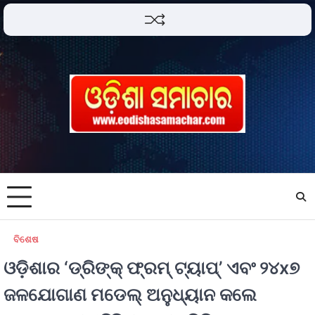
ବିଶେଷ
ଓଡ଼ିଶାର ‘ଡ୍ରିଙ୍କ୍ ଫ୍ରମ୍ ଟ୍ୟାପ୍’ ଏବଂ ୨୪x୭
ଜଳଯୋଗାଣ ମଡେଲ୍ ଅନୁଧ୍ୟାନ କଲେ