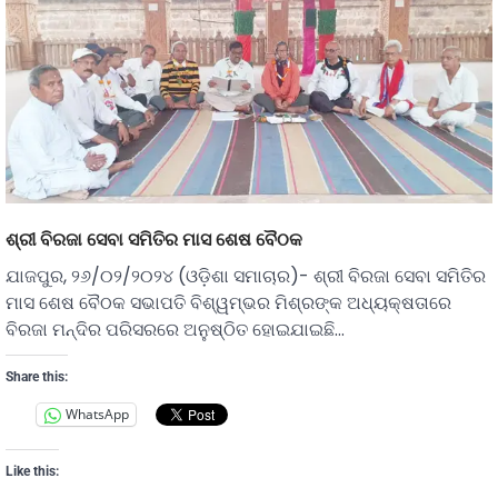
ଶ୍ରୀ ବିରଜା ସେବା ସମିତିର ମାସ ଶେଷ ବୈଠକ
ଯାଜପୁର, ୨୬/୦୨/୨୦୨୪ (ଓଡ଼ିଶା ସମାଚାର)- ଶ୍ରୀ ବିରଜା ସେବା ସମିତିର
ମାସ ଶେଷ ବୈଠକ ସଭାପତି ବିଶ୍ୱମ୍ଭର ମିଶ୍ରଙ୍କ ଅଧ୍ୟକ୍ଷତାରେ
ବିରଜା ମନ୍ଦିର ପରିସରରେ ଅନୁଷ୍ଠିତ ହୋଇଯାଇଛି…
Share this:
WhatsApp
Like this: