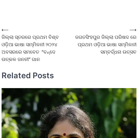
⟵
⟶
ଜିଲ୍ଲା ସ୍ତରରେ ପ୍ରଥମ ବିଶ୍ବ
ଜଗତସିଂହପୁର ଜିଲ୍ଲା ପରିଷଦ ରେ
ଓଡ଼ିଆ ଭାଷା ସମ୍ମିଳନୀ ୨୦୨୪
ପ୍ରଥମ ଓଡ଼ିଆ ଭାଷା ସମ୍ମିଳନୀ
ଅବସରରେ ସମବେତ “ବନ୍ଦେ
ସମ୍ବର୍ଦ୍ଧନା ଉତ୍ସବ
ଉତ୍କଳ ଜନନୀ” ଗାନ
Related Posts