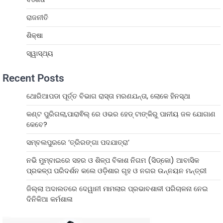
ରାଜନୀତି
ଶିକ୍ଷା
ସ୍ୱାସ୍ଥ୍ୟ
Recent Posts
ଥୋରିଆପଡା ପୂର୍ତ୍ତ ବିଭାଗ ରାସ୍ତା ମରଣଯନ୍ତା, ଲୋକେ ହିନସ୍ଥା
କଣ୍ଟ ପୁରିଗଲା,ପାରାଵିଲ୍ ରେ ଓଭର ହେଡ୍ ଟାଙ୍କିରୁ ପାନୀୟ ଜଳ ଯୋଗାଣ
କେବେ?
ସମ୍ବଲପୁରରେ ‘ତ୍ରିରଙ୍ଗା ପଦଯାତ୍ରା’
ନଭି ମୁମ୍ବାଇରେ ସହର ଓ ଶିଳ୍ପ ବିକାଶ ନିଗମ (ସିଡ୍‌କୋ) ଆବାସିକ
ପ୍ରକଳ୍ପ ପରିଦର୍ଶନ କଲେ ଓଡ଼ିଶାର ଗୃହ ଓ ନଗର ଉନ୍ନୟନ ମନ୍ତ୍ରୀ
ଜିଲ୍ଲା ଅଦାଲତରେ ଦେୱାନୀ ମାମଲାର ପ୍ରଭାବଶାଳୀ ପରିଚାଳନା ନେଇ
ଦିନିକିଆ କର୍ମଶାଳା