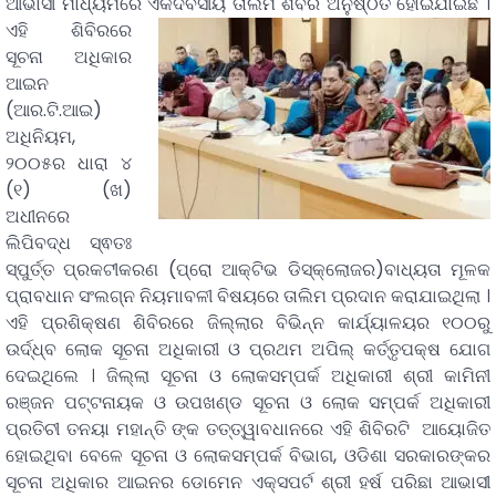
ଆଭାସୀ ମାଧ୍ୟମରେ ଏକଦିବସୀୟ ତାଲିମ ଶିବିର ଅନୁଷ୍ଠିତ ହୋଇଯାଇଛି ।
ଏହି ଶିବିରରେ
ସୂଚନା ଅଧିକାର
ଆଇନ
(ଆର.ଟି.ଆଇ)
ଅଧିନିୟମ,
୨୦୦୫ର ଧାରା ୪
(୧) (ଖ)
ଅଧୀନରେ
ଲିପିବଦ୍ଧ ସ୍ଵତଃ
ସ୍ପୁର୍ତ୍ତ ପ୍ରକଟୀକରଣ (ପ୍ରୋ ଆକ୍ଟିଭ ଡିସ୍କ୍ଲୋଜର)ବାଧ୍ୟତା ମୂଳକ
ପ୍ରାବଧାନ ସଂଲଗ୍ନ ନିୟମାବଳୀ ବିଷୟରେ ତାଲିମ ପ୍ରଦାନ କରାଯାଇଥିଲା ।
ଏହି ପ୍ରଶିକ୍ଷଣ ଶିବିରରେ ଜିଲ୍ଲାର ବିଭିନ୍ନ କାର୍ଯ୍ୟାଳୟର ୧୦୦ରୁ
ଉର୍ଦ୍ଧ୍ବ ଲୋକ ସୂଚନା ଅଧିକାରୀ ଓ ପ୍ରଥମ ଅପିଲ୍ କର୍ତ୍ତୃପକ୍ଷ ଯୋଗ
ଦେଇଥିଲେ । ଜିଲ୍ଲା ସୂଚନା ଓ ଲୋକସମ୍ପର୍କ ଅଧିକାରୀ ଶ୍ରୀ କାମିନୀ
ରଞ୍ଜନ ପଟ୍ଟନାୟକ ଓ ଉପଖଣ୍ଡ ସୂଚନା ଓ ଲୋକ ସମ୍ପର୍କ ଅଧିକାରୀ
ପ୍ରତିଚୀ ତନୟା ମହାନ୍ତି ଙ୍କ ତତ୍ତ୍ୱାବଧାନରେ ଏହି ଶିବିରଟି ଆୟୋଜିତ
ହୋଇଥିବା ବେଳେ ସୂଚନା ଓ ଲୋକସମ୍ପର୍କ ବିଭାଗ, ଓଡିଶା ସରକାରଙ୍କର
ସୂଚନା ଅଧିକାର ଆଇନର ଡୋମେନ ଏକ୍ସପର୍ଟ ଶ୍ରୀ ହର୍ଷ ପରିଛା ଆଭାସୀ