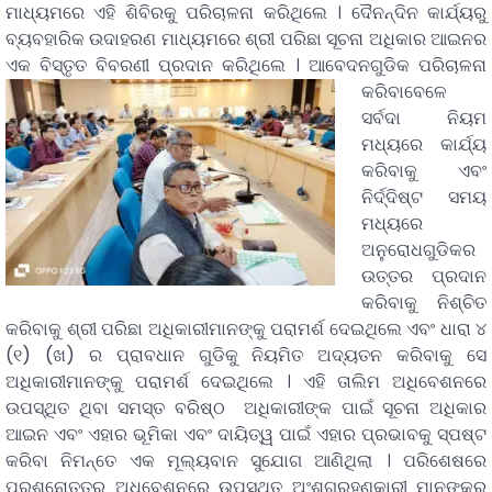
ମାଧ୍ୟମରେ ଏହି ଶିବିରକୁ ପରିଚାଳନା କରିଥିଲେ । ଦୈନନ୍ଦିନ କାର୍ଯ୍ୟରୁ
ବ୍ୟବହାରିକ ଉଦାହରଣ ମାଧ୍ୟମରେ ଶ୍ରୀ ପରିଛା ସୂଚନା ଅଧିକାର ଆଇନର
ଏକ ବିସ୍ତୃତ ବିବରଣୀ ପ୍ରଦାନ କରିଥିଲେ ।
ଆବେଦନଗୁଡିକ ପରିଚାଳନା
କରିବାବେଳେ
ସର୍ବଦା ନିୟମ
ମଧ୍ୟରେ କାର୍ଯ୍ୟ
କରିବାକୁ ଏବଂ
ନିର୍ଦ୍ଦିଷ୍ଟ ସମୟ
ମଧ୍ୟରେ
ଅନୁରୋଧଗୁଡିକର
ଉତ୍ତର ପ୍ରଦାନ
କରିବାକୁ ନିଶ୍ଚିତ
କରିବାକୁ ଶ୍ରୀ ପରିଛା ଅଧିକାରୀମାନଙ୍କୁ ପରାମର୍ଶ ଦେଇଥିଲେ ଏବଂ ଧାରା ୪
(୧) (ଖ) ର ପ୍ରାବଧାନ ଗୁଡିକୁ ନିୟମିତ ଅଦ୍ୟତନ କରିବାକୁ ସେ
ଅଧିକାରୀମାନଙ୍କୁ ପରାମର୍ଶ ଦେଇଥିଲେ । ଏହି ତାଲିମ ଅଧିବେଶନରେ
ଉପସ୍ଥିତ ଥିବା ସମସ୍ତ ବରିଷ୍ଠ ଅଧିକାରୀଙ୍କ ପାଇଁ ସୂଚନା ଅଧିକାର
ଆଇନ ଏବଂ ଏହାର ଭୂମିକା ଏବଂ ଦାୟିତ୍ୱ ପାଇଁ ଏହାର ପ୍ରଭାବକୁ ସ୍ପଷ୍ଟ
କରିବା ନିମନ୍ତେ ଏକ ମୂଲ୍ୟବାନ ସୁଯୋଗ ଆଣିଥିଲା । ପରିଶେଷରେ
ପ୍ରଶ୍ନୋତ୍ତର ଅଧିବେଶନରେ ଉପସ୍ଥିତ ଅଂଶଗ୍ରହଣକାରୀ ମାନଙ୍କର