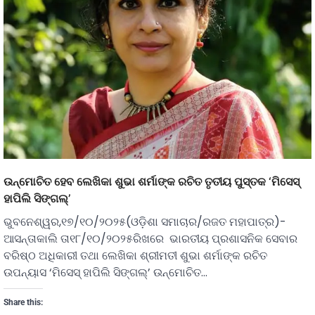
ଉନ୍ମୋଚିତ ହେବ ଲେଖିକା ଶୁଭା ଶର୍ମାଙ୍କ ରଚିତ ତୃତୀୟ ପୁସ୍ତକ ‘ମିସେସ୍‌
ହାପିଲି ସିଙ୍ଗଲ୍‌’
ଭୁବନେଶ୍ୱର,୧୭/୧୦/୨୦୨୫(ଓଡ଼ିଶା ସମାଚାର/ରଜତ ମହାପାତ୍ର)-
ଆସନ୍ତାକାଲି ତା୧୮/୧୦/୨୦୨୫ରିଖରେ ଭାରତୀୟ ପ୍ରଶାସନିକ ସେବାର
ବରିଷ୍ଠ ଅଧିକାରୀ ତଥା ଲେଖିକା ଶ୍ରୀମତୀ ଶୁଭା ଶର୍ମାଙ୍କ ରଚିତ
ଉପନ୍ୟାସ ‘ମିସେସ୍‌ ହାପିଲି ସିଙ୍ଗଲ୍‌’ ଉନ୍ମୋଚିତ…
Share this: