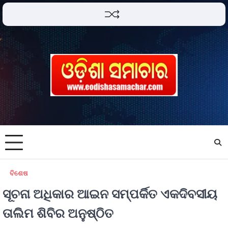
ବିଶେଷ
ସୂଚନା ଅଧିକାର ଆଇନ ସମ୍ପର୍କିତ ଏକଦିବସୀୟ
ତାଲିମ ଶିବିର ଅନୁଷ୍ଠିତ