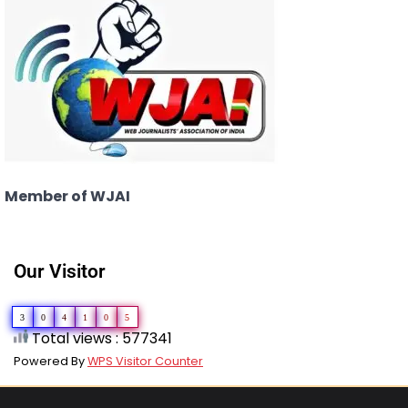
Member of WJAI
Our Visitor
3
0
4
1
0
5
Total views : 577341
Powered By
WPS Visitor Counter