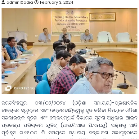
admin@odia
February 3, 2024
ଜଗତସିଂହପୁର, ୦୩/୦୨/୨୦୨୪ (ଓଡ଼ିଶା ସମାଚାର)-ପ୍ରଶାସନିକ
ଢାଞ୍ଚାରେ ସ୍ୱଚ୍ଛତା ଏବଂ ଉତ୍ତରଦାୟିତ୍ୱକୁ ଦୃଢ କରିବା ନିମନ୍ତେ ଓଡିଶା
ସରକାରଙ୍କ ସୂଚନା ଏବଂ ଲୋକସମ୍ପର୍କ ବିଭାଗର ସୂଚନା ଅଧିକାର ଆଇନ
ପ୍ରକଳ୍ପ ପରିଚାଳନା ୟୁନିଟ୍ (ଆର.ଟି.ଆଇ ପି.ଏମ.ୟୁ) ପକ୍ଷରୁ ଆଜି
ପୂର୍ବାହ୍ନ ଘ.୧୧.୦୦ ମି ସମୟରେ ସ୍ଥାନୀୟ ସଦ୍ଭାବନା ସଭାଗୃହଠାରେ