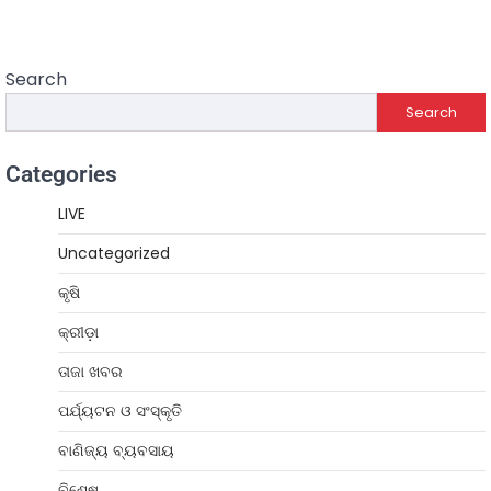
Search
Search
Categories
LIVE
Uncategorized
କୃଷି
କ୍ରୀଡ଼ା
ତାଜା ଖବର
ପର୍ଯ୍ୟଟନ ଓ ସଂସ୍କୃତି
ବାଣିଜ୍ୟ ବ୍ୟବସାୟ
ବିଶେଷ