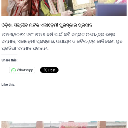
ଓଡ଼ିଶା ସଙ୍ଗୀତ ନାଟକ ଏକାଡ଼େମୀ ପୁରସ୍କାର ପ୍ରଦାନ
୨୦୨୩,୨୦୨୪ ଏବଂ ୨୦୨୫ ବର୍ଷ ପାଇଁ କବି ସମ୍ରାଟ ଉପେନ୍ଦ୍ର ଭଞ୍ଜ
ସମ୍ମାନ, ଏକାଡ଼େମୀ ପୁରସ୍କାର, ଉପାୟନ ଓ କବିଚନ୍ଦ୍ର କାଳିଚରଣ ଯୁବ
ପ୍ରତିଭା ସମ୍ମାନ ପ୍ରଦାନ…
Share this:
WhatsApp
Like this: