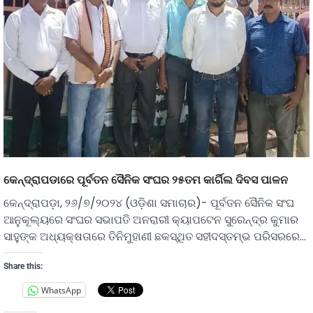
କେନ୍ଦ୍ରାପଡାରେ ପୂର୍ବତନ ସୈନିକ ସଂଘର ୨୫ତମ କାର୍ଗିଲ ଦିବସ ପାଳନ
କେନ୍ଦ୍ରାପଡ଼ା, ୨୬/୭/୨୦୨୪ (ଓଡ଼ିଶା ସମାଚାର)- ପୂର୍ବତନ ସୈନିକ ସଂଘ
ଆନୁକୂଲ୍ୟରେ ସଂଘର ସଭାପତି ଅନରାରୀ କ୍ୟାପଟେନ ସୁରେନ୍ଦ୍ର କୁମାର
ସାହୁଙ୍କ ଅଧ୍ୟକ୍ଷତାରେ ତିନିମୁହାଣୀ ଛକସ୍ଥିତ ସହୀଦସ୍ତମ୍ଭ ପରିସରରେ…
Share this:
WhatsApp