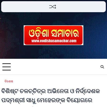
ବିଶେଷ
ବିଶିଷ୍ଟ ଚଳଚ୍ଚିତ୍ର ଅଭିନେତା ଓ ନିର୍ଦ୍ଦେଶକ
ପଦ୍ମଶ୍ରୀ ସାଧୁ ମେହେରଙ୍କ ବିୟୋଗରେ