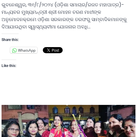
ଭୁବନେଶ୍ୱର, ୩୧/୮/୨୦୨୪ (ଓଡ଼ିଶା ସମାଚାର/ରଜତ ମହାପାତ୍ର)-
ମାନ୍ୟବର ମୁଖ୍ୟମନ୍ତ୍ରୀ ଶ୍ରୀ ମୋହନ ଚରଣ ମାଝୀଙ୍କ
ଅନୁମୋଦନକ୍ରମେ ଓଡ଼ିଶା ସରକାରଙ୍କ ତରଫରୁ ସାମ୍ବାଦିକମାନଙ୍କୁ
ଦିଆଯାଉଥିବା ସ୍ୱାସ୍ଥ୍ୟବୀମା ଯୋଜନାର ଅବଧି…
Share this:
WhatsApp
Like this: