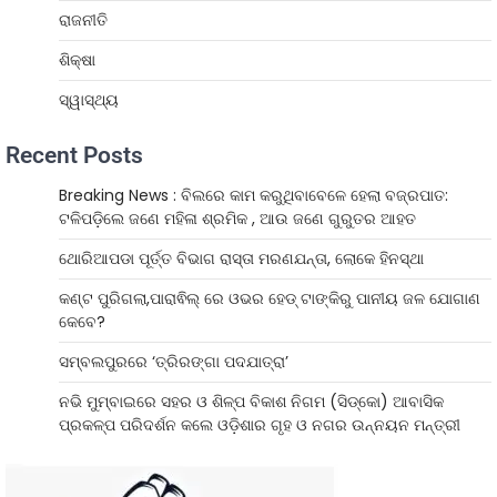
ରାଜନୀତି
ଶିକ୍ଷା
ସ୍ୱାସ୍ଥ୍ୟ
Recent Posts
Breaking News : ବିଲରେ କାମ କରୁଥିବାବେଳେ ହେଲା ବଜ୍ରପାତ:
ଟଳିପଡ଼ିଲେ ଜଣେ ମହିଳା ଶ୍ରମିକ , ଆଉ ଜଣେ ଗୁରୁତର ଆହତ
ଥୋରିଆପଡା ପୂର୍ତ୍ତ ବିଭାଗ ରାସ୍ତା ମରଣଯନ୍ତା, ଲୋକେ ହିନସ୍ଥା
କଣ୍ଟ ପୁରିଗଲା,ପାରାଵିଲ୍ ରେ ଓଭର ହେଡ୍ ଟାଙ୍କିରୁ ପାନୀୟ ଜଳ ଯୋଗାଣ
କେବେ?
ସମ୍ବଲପୁରରେ ‘ତ୍ରିରଙ୍ଗା ପଦଯାତ୍ରା’
ନଭି ମୁମ୍ବାଇରେ ସହର ଓ ଶିଳ୍ପ ବିକାଶ ନିଗମ (ସିଡ୍‌କୋ) ଆବାସିକ
ପ୍ରକଳ୍ପ ପରିଦର୍ଶନ କଲେ ଓଡ଼ିଶାର ଗୃହ ଓ ନଗର ଉନ୍ନୟନ ମନ୍ତ୍ରୀ