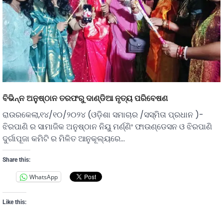
ବିଭିନ୍ନ ଅନୁଷ୍ଠାନ ତରଫରୁ ଦାଣ୍ଡିଆ ନୃତ୍ୟ ପରିବେଷଣ
ରାଉରକେଲା,୧୪/୧୦/୨୦୨୪ (ଓଡ଼ିଶା ସମାଚାର /ସସ୍ମିତା ପ୍ରଧାନ )-
ଝିରପାଣି ର ସାମାଜିକ ଅନୁଷ୍ଠାନ ନିୟୁ ମର୍ଣ୍ଣିଂ ଫାଉଣ୍ଡେସନ ଓ ଝିରପାଣି
ଦୁର୍ଗାପୂଜା କମିଟି ର ମିଳିତ ଆନୁକୂଲ୍ୟରେ…
Share this:
WhatsApp
Like this: