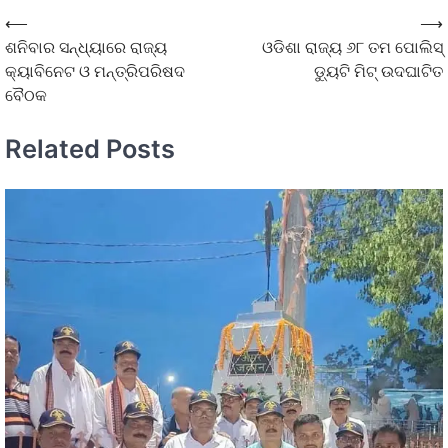
⟵
⟶
ଶନିବାର ସନ୍ଧ୍ୟାରେ ରାଜ୍ୟ
ଓଡିଶା ରାଜ୍ୟ ୬୮ ତମ ପୋଲିସ୍
କ୍ୟାବିନେଟ ଓ ମନ୍ତ୍ରିପରିଷଦ
ଡ୍ୟୁଟି ମିଟ୍ ଉଦଘାଟିତ
ବୈଠକ
Related Posts