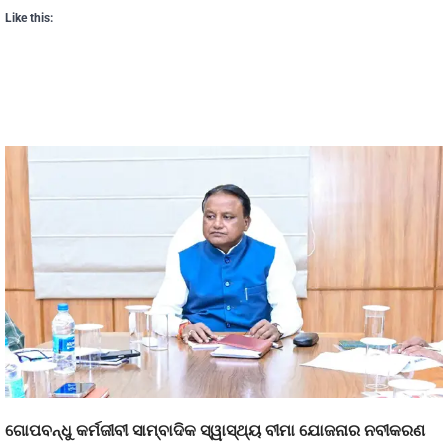
Like this:
ଗୋପବନ୍ଧୁ କର୍ମଜୀବୀ ସାମ୍ବାଦିକ ସ୍ୱାସ୍ଥ୍ୟ ବୀମା ଯୋଜନାର ନବୀକରଣ