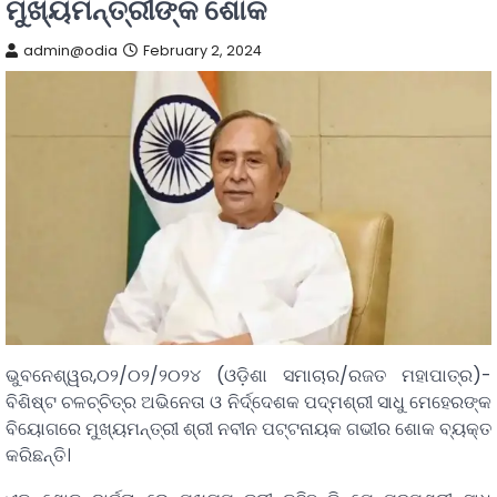
ମୁଖ୍ୟମନ୍ତ୍ରୀଙ୍କ ଶୋକ
admin@odia
February 2, 2024
ଭୁବନେଶ୍ୱର,୦୨/୦୨/୨୦୨୪ (ଓଡ଼ିଶା ସମାଚାର/ରଜତ ମହାପାତ୍ର)-
ବିଶିଷ୍ଟ ଚଳଚ୍ଚିତ୍ର ଅଭିନେତା ଓ ନିର୍ଦ୍ଦେଶକ ପଦ୍ମଶ୍ରୀ ସାଧୁ ମେହେରଙ୍କ
ବିୟୋଗରେ ମୁଖ୍ୟମନ୍ତ୍ରୀ ଶ୍ରୀ ନବୀନ ପଟ୍ଟନାୟକ ଗଭୀର ଶୋକ ବ୍ୟକ୍ତ
କରିଛନ୍ତି।