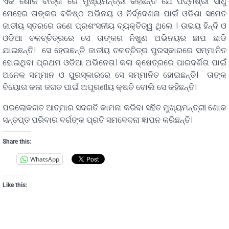
ଏକ ଶୋକ ବାର୍ତ୍ତା ରେ ମୁଖ୍ୟମନ୍ତ୍ରୀ କହିଛନ୍ତି ଯେ ପଦ୍ମଶ୍ରୀ ସାଧୁ
ମେହେର ତାଙ୍କର ବଳିଷ୍ଠ ଅଭିନୟ ଓ ନିର୍ଦ୍ଦେଶନା ପାଇଁ ଓଡିଶା ସମେତ
ଜାତୀୟ ସ୍ତରରେ ଜଣେ ପ୍ରଶଂସନୀୟ ବ୍ୟକ୍ତିତ୍ୱ ଥିଲେ । ଉଭୟ ହିନ୍ଦି ଓ
ଓଡିଆ ଚଳଚ୍ଚିତ୍ରରେ ସେ ତାଙ୍କର ନିଖୁଣ ଅଭିନୟର ଛାପ ଛାଡି
ଯାଇଛନ୍ତି। ସେ ହେଉଛନ୍ତି ଜାତୀୟ ଚଳଚ୍ଚିତ୍ର ପୁରସ୍କାରରେ ସମ୍ମାନିତ
ହୋଇଥିବା ପ୍ରଥମ ଓଡିଆ ଅଭିନେତା। କଳା କ୍ଷେତ୍ରରେ ପାରଦର୍ଶିତା ପାଇଁ
ଅନେକ ସମ୍ମାନ ଓ ପୁରସ୍କାରରେ ସେ ସମ୍ମାନିତ ହୋଇଛନ୍ତି। ତାଙ୍କ
ବିୟୋଗ କଳା ଜଗତ ପାଇଁ ଅପୂରଣୀୟ କ୍ଷତି ବୋଲି ସେ କହିଛନ୍ତି।
ପରଲୋକଗତ ଆତ୍ମାର ସଦଗତି କାମନା କରିବା ସହିତ ମୁଖ୍ୟମନ୍ତ୍ରୀ ଶୋକ
ସନ୍ତପ୍ତ ପରିବାର ବର୍ଗଙ୍କ ପ୍ରତି ସମବେଦନା ଜ୍ଞାପନ କରିଛନ୍ତି।
Share this:
WhatsApp
Like this: