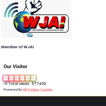
Member of WJAI
Our Visitor
3
0
4
1
4
3
Total views : 577400
Powered By
WPS Visitor Counter