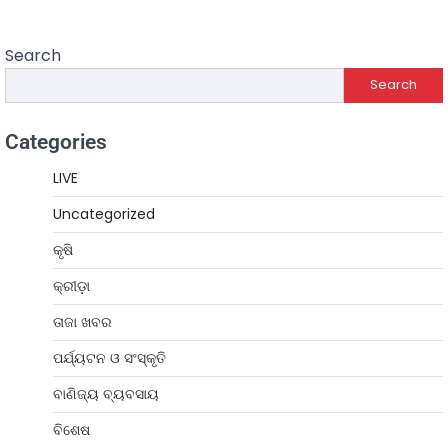
Search
Search
Categories
LIVE
Uncategorized
କୃଷି
କ୍ରୀଡ଼ା
ତାଜା ଖବର
ପର୍ଯ୍ୟଟନ ଓ ସଂସ୍କୃତି
ବାଣିଜ୍ୟ ବ୍ୟବସାୟ
ବିଶେଷ