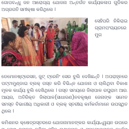
ଗୋପବନ୍ଧୁ ଜନ ଆରୋଗ୍ୟ ଯୋଜନା ଅନ୍ତର୍ଗତ କାର୍ଯ୍ୟକଳାପ ଗୁଡିକର
ଅଗ୍ରଗତି ସମୀକ୍ଷା କରିଥିଲେ ।
ସେହିପରି ନିକିରାଇ
ଗ୍ରାମପଂଚାୟତରେ
ମୁଗ
ଡେମୋନଷ୍ଟ୍ରେସନ, ଜୁଟ୍ ଟ୍ରେନିଂ ସେର ବୁଲି ଦେଖିଛନ୍ତି । ଅପରାହ୍ନରେ
ପଟ୍ଟାମୁଣ୍ଡାଇ ବ୍ଲକ୍ ଗସ୍ତ କରି ବିଭିନ୍ନ ଯୋଜନା ଓ ଚାଲିଥିବା ବିକାଶ
ମୂଳକ କାର୍ଯ୍ୟ ବୁଲି ଦେଖିଥିଲେ । ଗସ୍ତ ସମୟରେ ଜିଲାପାଳ ରଘୁରାମ ଆର.
ଆୟର, ଅତିରିକ୍ତ ଜିଲାପାଳ(ସାଧାରଣ)ନବକୃଷ୍ଣ ଜେନାଙ୍କ ସମେତ
ସମସ୍ତ ବିଭାଗୀୟ ଅଧିକାରୀ ଓ ବ୍ଲକ୍ ସ୍ତରୀୟ କର୍ମକର୍ତାମାନେ ଉପସ୍ଥିତ
ଥିଲେ ।
କମିଶନର କ୍ଷେତ୍ରସ୍ତରରେ ଯୋଜନାମାନଙ୍କର କାର୍ଯ୍ୟାନ୍ୱୟନ ଉପରେ