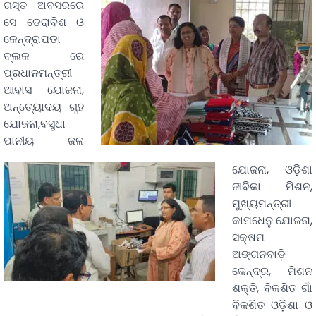
ଗସ୍ତ ଅବସରରେ
ସେ ଡେରାବିଶ ଓ
କେନ୍ଦ୍ରାପଡା
ବ୍ଲକ ରେ
ପ୍ରଧାନମନ୍ତ୍ରୀ
ଆବାସ ଯୋଜନା,
ଅନ୍ତ୍ୟୋଦୟ ଗୃହ
ଯୋଜନା,ବସୁଧା
ପାନୀୟ ଜଳ
ଯୋଜନା, ଓଡ଼ିଶା
ଜୀବିକା ମିଶନ,
ମୁଖ୍ୟମନ୍ତ୍ରୀ
କାମଧେନୁ ଯୋଜନା,
ସକ୍ଷମ
ଅଙ୍ଗନବାଡ଼ି
କେନ୍ଦ୍ର, ମିଶନ
ଶକ୍ତି, ବିକଶିତ ଗାଁ
ବିକଶିତ ଓଡ଼ିଶା ଓ