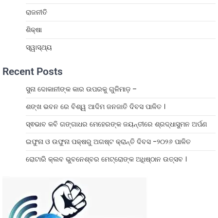
ରାଜନୀତି
ଶିକ୍ଷା
ସ୍ୱାସ୍ଥ୍ୟ
Recent Posts
ସୁନା ଦୋକାନୀଙ୍କ କାର ଉପରକୁ ଗୁଳିମାଡ଼ –
ଶଙ୍ଖ ଭବନ ରେ ବିଶ୍ୱ ଆଦିମ ଜନଜାତି ଦିବସ ପାଳିତ ।
ସ୍ଵଭାବ କବି ଗଙ୍ଗାଧର ମେହେରଙ୍କ ଜୟନ୍ତୀରେ ଶ୍ରଦ୍ଧାସୁମନ ଅର୍ପଣ
ଇଫୁନା ଓ ଉଫୁନା ପକ୍ଷରୁ ଅଗଷ୍ଟ କ୍ରାନ୍ତି ଦିବସ -୨୦୨୬ ପାଳିତ
ରୋଟାରି କ୍ଲବ ଭୁବନେଶ୍ବର ମେଟ୍ରୋଙ୍କ ଅଧିଷ୍ଠାନ ଉତ୍ସବ ।