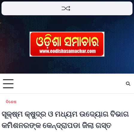
ବିଶେଷ
ସୂକ୍ଷ୍ମ କ୍ଷୁଦ୍ର ଓ ମଧ୍ୟମ ଉଦ୍ୟୋଗ ବିଭାଗ
କମିଶନରଙ୍କ କେନ୍ଦ୍ରାପଡା ଜିଲା ଗସ୍ତ