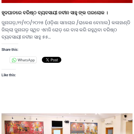
ହୃଦଘାତରେ ବରିଷ୍ଠ ବ୍ୟବସାୟୀ ନବୀନ ସାହୁ ଙ୍କ ପରଲୋକ ।
ଜୁନାଗଡ଼,୨୨/୧୦/୨୦୨୫ (ଓଡ଼ିଶା ସମାଚାର /ରାକେଶ ବେମାଲ) କଳାହାଣ୍ଡି
ଜିଲ୍ଲା ଜୁନାଗଡ଼ ସ୍ଥିତ ଏମଜି ରୋଡ଼ ରେ ବାସ କରି ରହୁଥିବା ବରିଷ୍ଠ
ବ୍ୟବସାୟୀ ନବୀନ ସାହୁ ୫୫…
Share this:
WhatsApp
Like this: