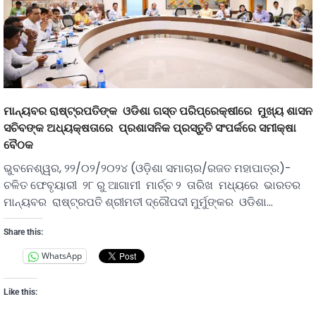
ମାନ୍ୟବର ରାଷ୍ଟ୍ରପତିଙ୍କ ଓଡିଶା ଗସ୍ତ ପରିପ୍ରେକ୍ଷୀରେ ମୁଖ୍ୟ ଶାସନ
ସଚିବଙ୍କ ଅଧ୍ୟକ୍ଷତାରେ ପ୍ରଶାସନିକ ପ୍ରସ୍ତୁତି ସଂପର୍କରେ ସମୀକ୍ଷା
ବୈଠକ
ଭୁବନେଶ୍ୱର, ୨୨/୦୨/୨୦୨୪ (ଓଡ଼ିଶା ସମାଚାର/ରଜତ ମହାପାତ୍ର)-
ଚଳିତ ଫେବୃୟାରୀ ୨୮ ରୁ ଆଗାମୀ ମାର୍ଚ୍ଚ ୨ ତାରିଖ ମଧ୍ୟରେ ଭାରତର
ମାନ୍ୟବର ରାଷ୍ଟ୍ରପତି ଶ୍ରୀମତୀ ଦ୍ରୌପଦୀ ମୁର୍ମୁଙ୍କର ଓଡିଶା…
Share this:
WhatsApp
Like this: