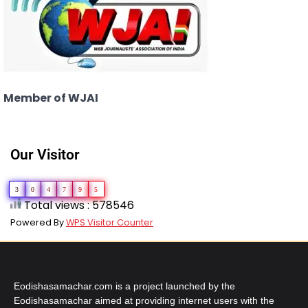
Member of WJAI
Our Visitor
3
0
4
7
9
5
Total views : 578546
Powered By
WPS Visitor Counter
Eodishasamachar.com is a project launched by the
Eodishasamachar aimed at providing internet users with the