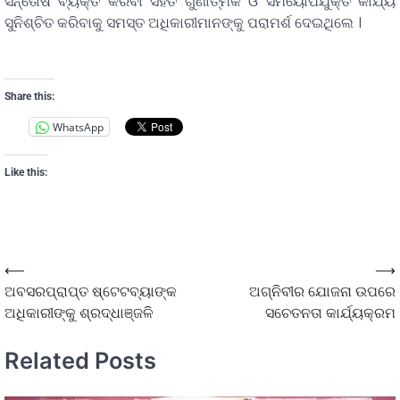
ସନ୍ତୋଷ ବ୍ୟକ୍ତ କରିବା ସହିତ ଗୁଣାତ୍ମକ ଓ ସମୟୋପଯୁକ୍ତ କାର୍ଯ୍ୟ
ସୁନିଶ୍ଚିତ କରିବାକୁ ସମସ୍ତ ଅଧିକାରୀମାନଙ୍କୁ ପରାମର୍ଶ ଦେଇଥିଲେ ।
Share this:
WhatsApp
Like this:
⟵
⟶
ଅବସରପ୍ରାପ୍ତ ଷ୍ଟେଟବ୍ୟାଙ୍କ
ଅଗ୍ନିବୀର ଯୋଜନା ଉପରେ
ଅଧିକାରୀଙ୍କୁ ଶ୍ରଦ୍ଧାଞ୍ଜଳି
ସଚେତନତା କାର୍ଯ୍ୟକ୍ରମ
Related Posts