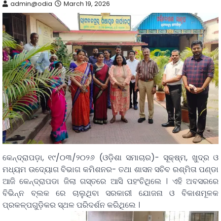
admin@odia
March 19, 2026
କେନ୍ଦ୍ରାପଡ଼ା, ୧୯/୦୩/୨୦୨୬ (ଓଡ଼ିଶା ସମାଚାର)- ସୂକ୍ଷ୍ମ, ଖୁଦ୍ର ଓ
ମଧ୍ୟମ ଉଦ୍ୟୋଗ ବିଭାଗ କମିଶନର- ତଥା ଶାସନ ସଚିବ ରଶ୍ମିତା ପଣ୍ଡା
ଆଜି କେନ୍ଦ୍ରାପଡା ଜିଲା ଗସ୍ତରେ ଆସି ପହଂଚିଥିଲେ । ଏହି ଅବସରରେ
ବିଭିନ୍ନ ବ୍ଲକ ରେ ଚାଲୁଥିବା ସରକାରୀ ଯୋଜନା ଓ ବିକାଶମୂଳକ
ପ୍ରକଳ୍ପଗୁଡ଼ିକର ସ୍ଥଳ ପରିଦର୍ଶନ କରିଥିଲେ ।