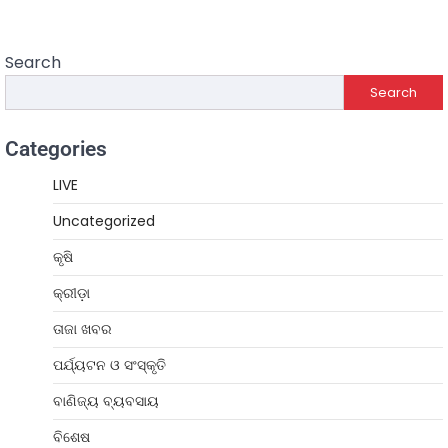
Search
Search
Categories
LIVE
Uncategorized
କୃଷି
କ୍ରୀଡ଼ା
ତାଜା ଖବର
ପର୍ଯ୍ୟଟନ ଓ ସଂସ୍କୃତି
ବାଣିଜ୍ୟ ବ୍ୟବସାୟ
ବିଶେଷ