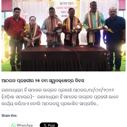
ଆଠଗଡ ପ୍ରହରୀର ୨୫ ତମ ସ୍ୱନକ୍ଷେତ୍ର ଦିବସ
ଗଣମାଧ୍ୟମ ହିଁ ସମାଜର ଜାଗ୍ରତ ପ୍ରହରୀ ଆଠଗଡ,୧୪/୦୧/୨୦୨୬
(ଓଡ଼ିଶା ସମାଚାର)- ଗଣମାଧ୍ୟମ ହିଁ ସମାଜର ଜାଗ୍ରତ ପ୍ରହରୀ ଭାବେ
କାର୍ଯ୍ୟ କରିଥାଏ ବୋଲି ଆଠଗଡରୁ ପ୍ରକାଶିତ ସାପ୍ତାହିକ…
Share this:
WhatsApp