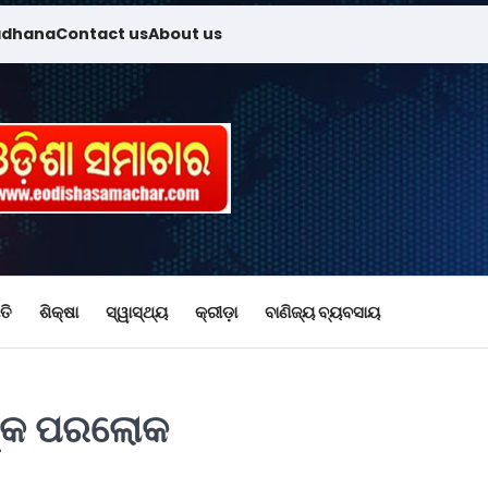
adhana
Contact us
About us
ତି
ଶିକ୍ଷା
ସ୍ୱାସ୍ଥ୍ୟ
କ୍ରୀଡ଼ା
ବାଣିଜ୍ୟ ବ୍ୟବସାୟ
 ଙ୍କ ପରଲୋକ