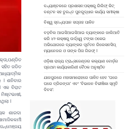
ବନ୍ୟାଞ୍ଚଳରେ ପ୍ରଶାସନ:ପକ୍ଷରୁ ରିଲିଫ୍ କିଟ୍
ବଣ୍ଟନ ସହ ତୁରନ୍ତ ପୁନରୁଦ୍ଧାର କାର୍ଯ୍ୟ ସମୀକ୍ଷା
ବିଶ୍ୱ ସ୍ତନ୍ୟପାନ ସପ୍ତାହ ପାଳିତ
ବଡ଼ବିଲ ଆଇସିଆଇସିଆଇ ବ୍ୟାଙ୍କରେ ଜାଲିଆତି
କରି ୪୨ ଲକ୍ଷରୁ ଉର୍ଦ୍ଧ୍ୱ ଟଙ୍କା ଠକେଇ
ଅଭିଯୋଗରେ ବ୍ୟାଙ୍କର ପୂର୍ବତନ ରିଲେସନସିପ୍
ମ୍ୟାନେଜର ଓ ତାଙ୍କ ପିତା ଗିରଫ୍ ।
୍ତା,ପଣ୍ଡିତ
ଓଡ଼ିଶା ରାଜ୍ୟ ଟ୍ରାନ୍ସଜେଣ୍ଡର କଲ୍ୟାଣ ବୋର୍ଡ଼ର
ନ ସହିତ ଜଡିତ
ପ୍ରଥମ କାର୍ଯ୍ୟକାରିଣୀ ବୈଠକ ଅନୁଷ୍ଠିତ
ଆଧ୍ୟାତ୍ମିକ
ଯାଜପୁରରେ ମହାସମାରୋହରେ ପାଳିତ ହେବ ‘ଘରେ
େ । ଶନିବାର
ଘରେ ତ୍ରିରଙ୍ଗା’ ଏବଂ ‘ବିଭାଜନ ବିଭୀଷିକା ସ୍ମୃତି
 ଏକ ବିରାଟ
ଦିବସ’:
ମିଷ୍ଟଭାଷୀ,
ଥିଲା ।
ାୟକ ଶାରଦା
ମାଜିକକର୍ମୀ
ଜନ୍ମେଞ୍ଜୟ