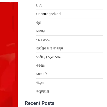
LIVE
Uncategorized
କୃଷି
କ୍ରୀଡ଼ା
ତାଜା ଖବର
ପର୍ଯ୍ୟଟନ ଓ ସଂସ୍କୃତି
ବାଣିଜ୍ୟ ବ୍ୟବସାୟ
ବିଶେଷ
ରାଜନୀତି
ଶିକ୍ଷା
ସ୍ୱାସ୍ଥ୍ୟ
Recent Posts