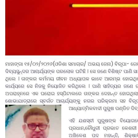
ମାହାଙ୍ଗା ୧୫/୦୨/୨୦୨୬(ଓଡିଶା ସମାଚାର/ ଅଭୟ ଜେନା) ବିରୂପା- ଗେଙ୍
ଦିବ୍ୟସୁନ୍ଦର ଆଚାର୍ଯ୍ୟଙ୍କ ପରଲୋକ ଘଟିଛି । ସେ ଜଣେ ବିଶିଷ୍ଟ ପାଣି ସା
ଥିଲେ । ତାଙ୍କର କର୍ମମୟ ଜୀବନ ଅଧ୍ୟାପକ ଭାବେ ଆରମ୍ଭ ହୋଇଥିଲେ ମ
କାର୍ଯ୍ୟରେ ସେ ନିଜକୁ ନିୟୋଜିତ କରିଥିଲେ । ପାଣି ସାହିତ୍ୟର ଜ
ଅପରାହ୍ନରେ ଏକ ଘରୋଇ ହସ୍ପିଟାଲରେ ତାଙ୍କର ଦେହାନ୍ତ ହୋଇଥିଲା
ଶୋଭାଯାତ୍ରାରେ ସ୍ବର୍ଗତ ଆଚାର୍ଯ୍ୟଙ୍କୁ ନଗର ପରିକ୍ରମା ସହ ବିର
ଆଧ୍ୟାତ୍ମିକବାଦୀ ପୁରୁଷ ପଣ୍ଡିତ ଦି
ଏହି ଯଶସ୍ବୀ ପୁରୁଷଙ୍କ ବିୟୋଗର
ପ୍ରଧାନ,ଚୌଧୁରୀ ପ୍ରଭାତ କେଶରୀ 
ଅଖିଳେଶ ପଦ ମହାନ୍ତି, ଶିକ୍ଷାବ