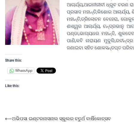
ଆଚାର୍ଯ୍ୟ,ଆଇନୀଜୀବୀ ଧ୍ରୁବ ଚରଣ ରା
ପ୍ରସାଦ ମହାନ୍ତି,କିଶୋର ଆଚାର୍ଯ୍ୟ,
ମହାନ୍ତି,ତ୍ରିଲୋଚନ ବେହେରା, ଗୋକୁଳ
ଈଶ୍ୱର ଆଚାର୍ଯ୍ୟ, ଚନ୍ଦ୍ରଭାନୁ ଆଚା
ପଣ୍ଡା,ଭାଗ୍ୟଧର ମହାନ୍ତି, ଶୁକଦେବ
ପାଣି,କବି ନାରାୟଣ ମୁଦୁଲି,ରବୀନ୍ଦ୍
ଜଣାଇବା ସହିତ ଶୋକସନ୍ତପ୍ତ ପରିବାର
Share this:
WhatsApp
Like this:
⟵
ଅଭିପସା ଇଣ୍ଟରନାସନାଲ ସ୍କୁଲର ଚତୁର୍ଥ ବାର୍ଷିକୋତ୍ସବ