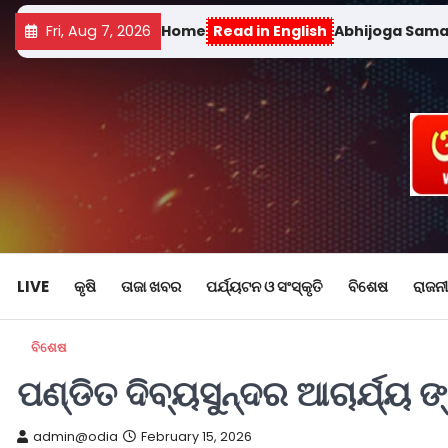
Fri, Aug 7, 2026
Home
Read in English
Abhijoga Sam
LIVE
କୃଷି
ତାଜା ଖବର
ପର୍ଯ୍ୟଟନ ଓ ସଂସ୍କୃତି
ବିଶେଷ
ରାଜନୀ
ବିଶେଷ
ପଣ୍ଡିତ ଦିବ୍ୟସୁନ୍ଦର ଆଚାର୍ଯ୍ୟ
admin@odia
February 15, 2026