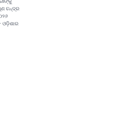
ରୀଙ୍କୁ
୍ଣ ଚନ୍ଦ୍ର
୦୨୬
- ଓଡ଼ିଶାର