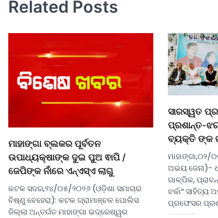
Related Posts
ସାରସ୍ୱତ ପ୍ର
ପ୍ରଶାନ୍ତ-ଝରଣ
ବ୍ୟକ୍ତି ଙ୍କ 
ମାହାଙ୍ଗା ବ୍ଲକର ପୂର୍ବତନ
ମାହାଙ୍ଗା,୦୨/୦
ଉପାଧ୍ୟକ୍ଷାଙ୍କ ଦୁଇ ପୁଅ ଵାପି /
ଅଭୟ ଜେନା)- ଧୂ
ଜେପିଙ୍କ ନାଁରେ ଏନ୍ଏସ୍ଏ ଲାଗୁ
ଗାଳ୍ପିକ, ପ୍ରାବ
କଟକ ସଦର,୨୪/୦୫/୨୦୨୬ (ଓଡ଼ିଶା ସମାଚାର
ଝର୍କା” ସାହିତ୍ୟ 
ବିଷ୍ଣୁ ବେହେରା): କଟକ ଗ୍ରାମାଞ୍ଚଳ ପୋଲିସ
ପ୍ରଫେସର ପ୍ରଶ
ଜିଲ୍ଲା ଅନ୍ତର୍ଗତ ମାହାଙ୍ଗା ଭଦ୍ରେଶ୍ୱର