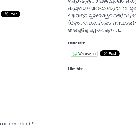
ମୁଖ୍ୟମନ୍ତ୍ରୀ ଓ ପଞ୍ଚାୟତିରାଜ ମନ୍ତ୍
ଧନ୍ୟବାଦ ଜଣାଇଲେ ମନ୍ତ୍ରୀ ଡା. କୃଷ
ମହାପାତ୍ର ଭୁବନେଶ୍ୱର,୦୩/୦୧/୨
(ଓଡ଼ିଶା ସମାଚାର/ରଜତ ମହାପାତ୍ର)
ସହରଗୁଡିକୁ ସ୍ୱଚ୍ଛ, ସବୁଜ ଓ…
Share this:
WhatsApp
Like this:
ds are marked
*