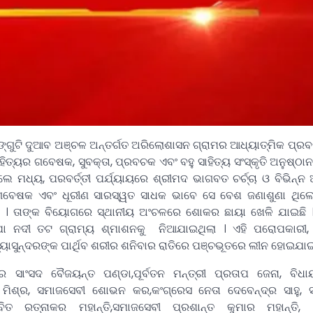
ଗୁଟି ଦୁଆବ ଅଞ୍ଚଳ ଅନ୍ତର୍ଗତ ଅରିଲୋଶାସନ ଗ୍ରାମର ଆଧ୍ୟାତ୍ମିକ ପ୍ରବକ
ହିତ୍ୟର ଗବେଷକ, ସୁବକ୍ତା, ପ୍ରବଚକ ଏବଂ ବହୁ ସାହିତ୍ୟ ସଂସ୍କୃତି ଅନୁଷ୍ଠା
ଧ୍ୟ, ପରବର୍ତ୍ତୀ ପର୍ଯ୍ୟାୟରେ ଶ୍ରୀମଦ ଭାଗବତ ଚର୍ଚ୍ଚା ଓ ବିଭିନ୍ନ 
ଣେ ଗବେଷକ ଏବଂ ଧୂରୀଣ ସାରସ୍ୱତ ସାଧକ ଭାବେ ସେ ବେଶ ଜଣାଶୁଣା ଥିଲ
 । ତାଙ୍କ ବିୟୋଗରେ ସ୍ଥାନୀୟ ଅଂଚଳରେ ଶୋକର ଛାୟା ଖେଳି ଯାଇଛି ।
ୂପା ନଦୀ ତଟ ଗ୍ରାମ୍ୟ ଶ୍ମାଶନକୁ ନିଆଯାଇଥିଲା । ଏହି ପରୋପକାରୀ, 
ବ୍ୟାସୁନ୍ଦରଙ୍କ ପାର୍ଥିବ ଶରୀର ଶନିବାର ରାତିରେ ପଞ୍ଚଭୂତରେ ଲୀନ ହୋଇଯାଇ
େ ସାଂସଦ ବୈଜୟନ୍ତ ପଣ୍ଡା,ପୂର୍ବତନ ମନ୍ତ୍ରୀ ପ୍ରତାପ ଜେନା, ବିଧ
ମିଶ୍ର, ସମାଜସେବୀ ଶୋଭନ କର,କଂଗ୍ରେସ ନେତା ଦେବେନ୍ଦ୍ର ସାହୁ, ସା
ିତ ରତ୍ନାକର ମହାନ୍ତି,ସମାଜସେବୀ ପ୍ରଶାନ୍ତ କୁମାର ମହାନ୍ତି, 