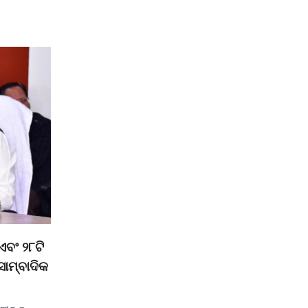
ଏବଂ ୨୮ଟି
ସାମ୍ବାଦିକ