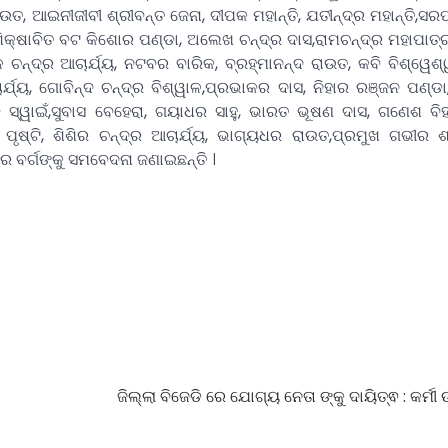
ଉତ, ଆଇନୀଜୀବୀ ଶ୍ରୀବନ୍ତ ଜେନା, ଦୀପକ ମହାନ୍ତି, ଯତୀନ୍ଦ୍ର ମହାନ୍ତି,ସର
 ଶିକ୍ଷାବିତ ବଟ କିଶୋର ପଣ୍ଡା, ଅଲେଖ ଚନ୍ଦ୍ର ଦାସ,ରାମଚନ୍ଦ୍ର ମହାପାତ୍
 ଚନ୍ଦ୍ର ଆଚାର୍ଯ୍ୟ, ନଟବର ବାରିକ, ବ୍ରହ୍ମାନନ୍ଦ ରାଉତ, କବି ବିଶ୍ୱେଶ୍ୱ
ର୍ଯ୍ୟ, ଗୋବିନ୍ଦ ଚନ୍ଦ୍ର ବିଶ୍ୱାଳ,ପ୍ରଭାକର ଦାସ, ନିହାର ରଞ୍ଜନ ପଣ୍ଡା
 ସ୍ୱାଇଁ,ସୁବାସ ବେହେରା, ଗୟାଧର ସାହୁ, ଭାରତ ଭୂଷଣ ଦାସ, ଗଣେଶ ବିହାର
ର ପୃଷ୍ଟି, ଶିଶିର ଚନ୍ଦ୍ର ଆଚାର୍ଯ୍ୟ, ଭାଗ୍ୟଧର ରାଉତ,ପ୍ରମୁଖ ଗଭୀର ଶ୍
 ବର୍ଗଙ୍କୁ ସମବେଦନା ଜଣାଇଛନ୍ତି ।
ଜିଲ୍ଲା ବିଜେଡି ରେ ଯୋଗ୍ୟ ନେତା ଙ୍କୁ ଦାୟିତ୍ଵ : କର୍ମୀ 