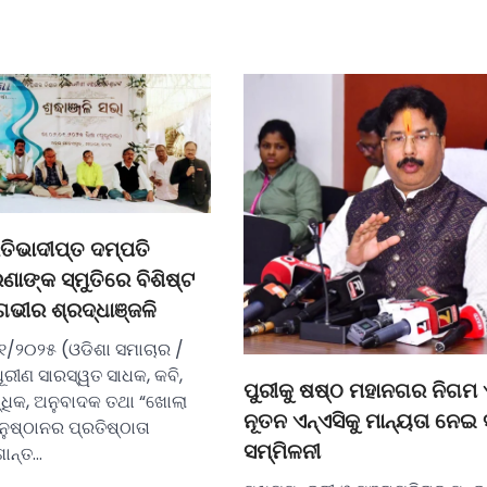
ତିଭାଦୀପ୍ତ ଦମ୍ପତି
ାଙ୍କ ସ୍ମୁତିରେ ବିଶିଷ୍ଟ
ଗଭୀର ଶ୍ରଦ୍ଧାଞ୍ଜଳି
୧/୨୦୨୫ (ଓଡିଶା ସମାଚାର /
ରୀଣ ସାରସ୍ୱତ ସାଧକ, କବି,
ପୁରୀକୁ ଷଷ୍ଠ ମହାନଗର ନିଗମ 
ନ୍ଧିକ, ଅନୁବାଦକ ତଥା “ଖୋଲା
ନୂତନ ଏନ୍‌ଏସିକୁ ମାନ୍ୟତା ନେଇ 
ଅନୁଷ୍ଠାନର ପ୍ରତିଷ୍ଠାତା
ସମ୍ମିଳନୀ
ାନ୍ତ…