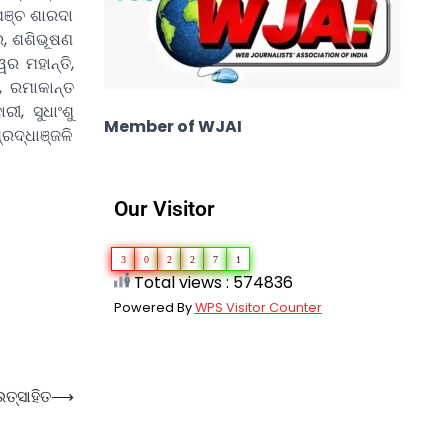
ପଞ୍ଚ ଶାରଦା
ର, ଶଶିଭୂଷଣ
ର ମହାନ୍ତି,
, ରମାକାନ୍ତ
ୀ, ସୁଧାଂଶୁ
Member of WJAI
ରଦ୍ଧାଞ୍ଜଳି
Our Visitor
3
0
2
2
7
1
Total views : 574836
Powered By
WPS Visitor Counter
ଉତ୍ସାହିତ
⟶