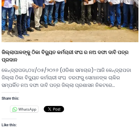
ଜିଲ୍ଲାପାଳଙ୍କୁ ଠିକା ବିଦ୍ୟୁତ କର୍ମଚାରୀ ସଂଘ ର ନଅ ଦଫା ଦାବି ପତ୍ର
ପ୍ରଦାନ
କେନ୍ଦ୍ରାପଡା,୦୪/୦୫/୨୦୨୬ (ଓଡିଶା ସମାଚାର)-ଆଜି କେନ୍ଦ୍ରାପଡା
ଜିଲ୍ଲା ଠିକା ବିଦ୍ୟୁତ କର୍ମଚାରୀ ସଂଘ ତରଫରୁ ସେମାନଙ୍କ ଚାକିର
ସମ୍ପର୍କିତ ନଅ ଦଫା ଦାବି ପତ୍ର ଜିଲ୍ଲା ପ୍ରଶାସନ ନିକଟରେ…
Share this:
WhatsApp
Like this: