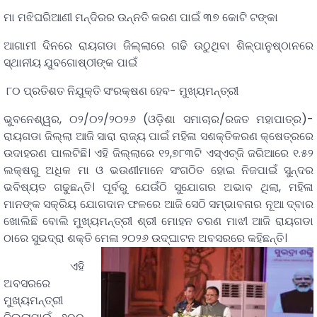
ମା ମଝିଘରିଆଣୀ ମନ୍ଦିରର ଉନ୍ନତି କରଣ ପାଇଁ ୩୭ କୋଟି ଟଙ୍କା
ଆଗାମୀ ଦିନରେ ରାୟଗଡା ଜିଲ୍ଲାରେ ଗଢି ଉଠୁଥିବା ଶିଳ୍ପାନୁଷ୍ଠାନରେ
ସ୍ଥାନୀୟ ଯୁବଗୋଷ୍ଠୀଙ୍କ ପାଇଁ
୮୦ ପ୍ରତିଶତ ନିଯୁକ୍ତି ସଂରକ୍ଷଣ ହେବ- ମୁଖ୍ୟମନ୍ତ୍ରୀ
ଭୁବନେଶ୍ୱର, ୦୨/୦୨/୨୦୨୬ (ଓଡ଼ିଶା ସମାଚାର/ରଜତ ମହାପାତ୍ର)-
ରାୟଗଡା ଜିଲ୍ଲା ଆଜି ସାରା ରାଜ୍ୟ ପାଇଁ ମହିଳା ସଶକ୍ତିକରଣ କ୍ଷେତ୍ରରେ
ଉଦାହରଣ ପାଲଟିଛି। ଏହି ଜିଲ୍ଲାରେ ୧୨,୭୮୩ଟି ଏସ୍‌ଏଚ୍‌ଜି ଜରିଆରେ ୧.୫୨
ଲକ୍ଷରୁ ଅଧିକ ମା ଓ ଭଉଣୀମାନେ ସଂଗଠିତ ହୋଇ ନିଜପାଇଁ ସୁନ୍ଦର
ଭବିଷ୍ୟତ ଗଢୁଛନ୍ତି। ପୂର୍ବରୁ ଯେଉଁଠି ସୁଯୋଗର ଅଭାବ ଥିଲା, ମହିଳା
ମାନଙ୍କ ସକ୍ରିୟ ଯୋଗଦାନ ଫଳରେ ଆଜି ସେଠି ସମ୍ଭାବନାର ନୂଆ ଦ୍ବାର
ଖୋଲିଛି ବୋଲି ମୁଖ୍ୟମନ୍ତ୍ରୀ ଶ୍ରୀ ମୋହନ ଚରଣ ମାଝୀ ଆଜି ରାୟଗଡା
ଠାରେ ସୁଭଦ୍ରା ଶକ୍ତି ମେଳା ୨୦୨୬ ଉଦ୍‌ଘାଟନ ଅବସରରେ କହିଛନ୍ତି।
ଏହି
ଅବସରରେ
ମୁଖ୍ୟମନ୍ତ୍ରୀ