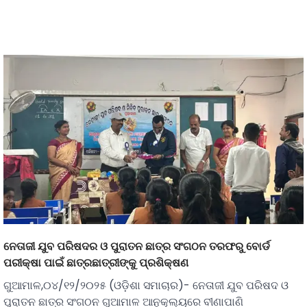
ନେତାଜୀ ଯୁବ ପରିଷଦର ଓ ପୁରାତନ ଛାତ୍ର ସଂଗଠନ ତରଫରୁ ବୋର୍ଡ
ପରୀକ୍ଷା ପାଇଁ ଛାତ୍ରଛାତ୍ରୀଙ୍କୁ ପ୍ରଶିକ୍ଷଣ
ଗୁଆମାଳ,୦୪/୧୨/୨୦୨୫ (ଓଡ଼ିଶା ସମାଚାର)- ନେତାଜୀ ଯୁବ ପରିଷଦ ଓ
ପୁରାତନ ଛାତ୍ର ସଂଗଠନ ଗୁଆମାଳ ଆନୁକୂଲ୍ୟରେ ବୀଣାପାଣି