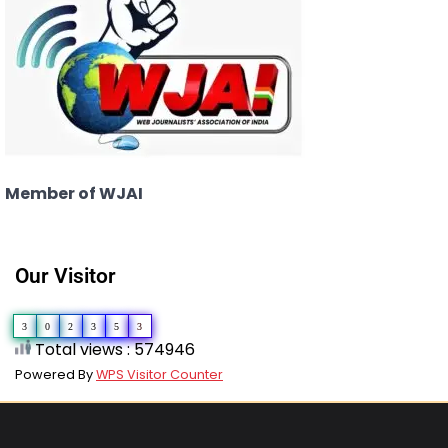
Member of WJAI
Our Visitor
3
0
2
3
5
3
Total views : 574946
Powered By
WPS Visitor Counter