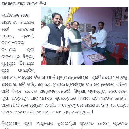
ତାହେଲେ ଆଉ ପାଇବ କିଏ !
କାର୍ଯ୍ୟକ୍ରମରେ
ରାୟଗଡା ବିଧାୟକ
ଶ୍ରୀ କାଡ୍ରାକା
ଆପାଲା ସ୍ବାମୀ,
ବିଷମ-କଟକ
ବିଧାୟକ ଶ୍ରୀ
ନୀଳମାଧବ ହିକ୍କା,
ଗୁଣୁପୁର ବିଧାୟକ
ଶ୍ରୀ ସତ୍ୟଜିତ୍
ଗମାଙ୍ଗ ରାଜ୍ୟର ବିକାଶ ପାଇଁ ମୁଖ୍ୟମନ୍ତ୍ରୀଙ୍କ ପ୍ରତିବଦ୍ଧତା ଭାବକୁ
ପ୍ରଶଂସା କରି କହିଥିଲେ ଯେ, ମୁଖ୍ୟମନ୍ତ୍ରୀଙ୍କ ଦୃଢ ନେତୃତ୍ବରେ ଓଡିଶା
ଆଜି ବିକାଶ ପଥରେ ଅଗ୍ରସର ହେଉଛି। ଶିକ୍ଷା, ସ୍ବାସ୍ଥ୍ୟ, ଜଳସେଚନ,
କୃଷି, ଭିତ୍ତିଭୂମି ଆଦି ସମସ୍ତ କ୍ଷେତ୍ରରେ ବିକାଶ ପରିଲକ୍ଷିତ ହେଉଛି।
ଆଗାମୀ ଦିନରେ ମୁଖ୍ୟମନ୍ତ୍ରୀଙ୍କ ନେତୃତ୍ବରେ ରାୟଗଡା ଜିଲ୍ଲାର ଆହୁରି
ବିକାଶ ହେବ ବୋଲି ସେମାନେ ଆଶାବ୍ୟକ୍ତ କରିଥିଲେ।
ଜିଲ୍ଲାପାଳ ଶ୍ରୀ ଆଶୁତୋଷ କୁଲକର୍ଣ୍ଣୀ ସ୍ବାଗତ ଭାଷଣ ପ୍ରଦାନ