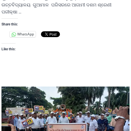
ଉଚ୍ଚବିଦ୍ୟାଳୟ ଗୁଆମାଳ ପରିସରରେ ଆଗାମୀ ଦଶମ ଶ୍ରେଣୀ
ପରୀକ୍ଷା …
Share this:
WhatsApp
Like this: