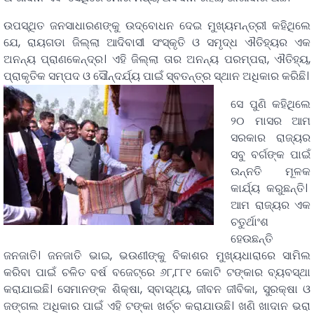
ଉପସ୍ଥିତ ଜନସାଧାରଣଙ୍କୁ ଉଦ୍‌ବୋଧନ ଦେଇ ମୁଖ୍ୟମନ୍ତ୍ରୀ କହିଥିଲେ
ଯେ, ରାୟଗଡା ଜିଲ୍ଲା ଆଦିବାସୀ ସଂସ୍କୃତି ଓ ସମୃଦ୍ଧ ଐତିହ୍ୟର ଏକ
ଅନନ୍ୟ ପ୍ରାଣକେନ୍ଦ୍ର। ଏହି ଜିଲ୍ଲା ତାର ଅନନ୍ୟ ପରମ୍ପରା, ଐତିହ୍ୟ,
ପ୍ରାକୃତିକ ସମ୍ପଦ ଓ ସୌନ୍ଦର୍ଯ୍ୟ ପାଇଁ ସ୍ବତନ୍ତ୍ର ସ୍ଥାନ ଅଧିକାର କରିଛି।
ସେ ପୁଣି କହିଥିଲେ
୨୦ ମାସର ଆମ
ସରକାର ରାଜ୍ୟର
ସବୁ ବର୍ଗଙ୍କ ପାଇଁ
ଉନ୍ନତି ମୂଳକ
କାର୍ଯ୍ୟ କରୁଛନ୍ତି।
ଆମ ରାଜ୍ୟର ଏକ
ଚତୁର୍ଥାଂଶ
ହେଉଛନ୍ତି
ଜନଜାତି। ଜନଜାତି ଭାଇ, ଭଉଣୀଙ୍କୁ ବିକାଶର ମୁଖ୍ୟଧାରାରେ ସାମିଲ
କରିବା ପାଇଁ ଚଳିତ ବର୍ଷ ବଜେଟ୍‌ରେ ୬୮,୮୮୧ କୋଟି ଟଙ୍କାର ବ୍ୟବସ୍ଥା
କରାଯାଇଛି। ସେମାନଙ୍କ ଶିକ୍ଷା, ସ୍ବାସ୍ଥ୍ୟ, ଜୀବନ ଜୀବିକା, ସୁରକ୍ଷା ଓ
ଜଙ୍ଗଲ ଅଧିକାର ପାଇଁ ଏହି ଟଙ୍କା ଖର୍ଚ୍ଚ କରାଯାଉଛି। ଖଣି ଖାଦାନ ଭରା