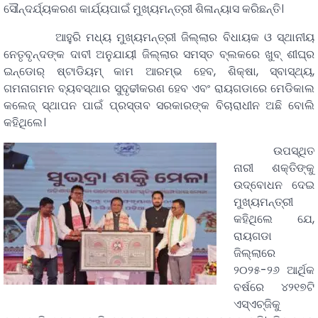
ସୌନ୍ଦର୍ଯ୍ୟକରଣ କାର୍ଯ୍ୟପାଇଁ ମୁଖ୍ୟମନ୍ତ୍ରୀ ଶିଳାନ୍ୟାସ କରିଛନ୍ତି।
ଆହୁରି ମଧ୍ୟ ମୁଖ୍ୟମନ୍ତ୍ରୀ ଜିଲ୍ଲାର ବିଧାୟକ ଓ ସ୍ଥାନୀୟ
ନେତୃବୃନ୍ଦଙ୍କ ଦାବୀ ଅନୁଯାୟୀ ଜିଲ୍ଲାର ସମସ୍ତ ବ୍ଲକରେ ଖୁବ୍ ଶୀଘ୍ର
ଇନ୍‌ଡୋର୍ ଷ୍ଟାଡିୟମ୍ କାମ ଆରମ୍ଭ ହେବ, ଶିକ୍ଷା, ସ୍ବାସ୍ଥ୍ୟ,
ଗମନାଗମନ ବ୍ୟବସ୍ଥାର ସୁଦୃଢୀକରଣ ହେବ ଏବଂ ରାୟଗଡାରେ ମେଡିକାଲ
କଲେଜ୍ ସ୍ଥାପନ ପାଇଁ ପ୍ରସ୍ତାବ ସରକାରଙ୍କ ବିଚାରାଧୀନ ଅଛି ବୋଲି
କହିଥିଲେ।
ଉପସ୍ଥିତ
ନାରୀ ଶକ୍ତିଙ୍କୁ
ଉଦ୍‌ବୋଧନ ଦେଇ
ମୁଖ୍ୟମନ୍ତ୍ରୀ
କହିଥିଲେ ଯେ,
ରାୟଗଡା
ଜିଲ୍ଲାରେ
୨୦୨୫-୨୬ ଆର୍ଥିକ
ବର୍ଷରେ ୪୨୧୭ଟି
ଏସ୍‌ଏଚ୍‌ଜିକୁ