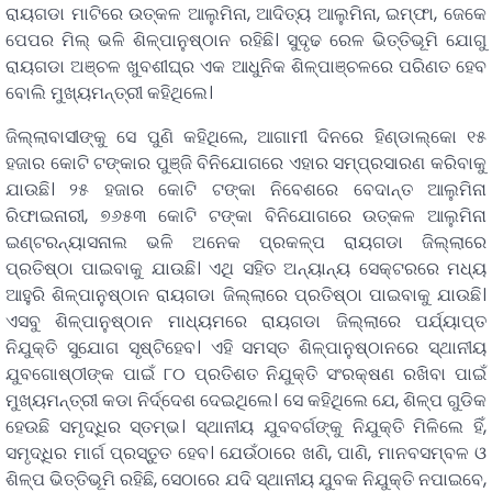
ରାୟଗଡା ମାଟିରେ ଉତ୍କଳ ଆଲୁମିନା, ଆଦିତ୍ୟ ଆଲୁମିନା, ଇମ୍ଫା, ଜେକେ
ପେପର ମିଲ୍ ଭଳି ଶିଳ୍ପାନୁଷ୍ଠାନ ରହିଛି। ସୁଦୃଢ ରେଳ ଭିତ୍ତିଭୂମି ଯୋଗୁ
ରାୟଗଡା ଅଞ୍ଚଳ ଖୁବଶୀଘ୍ର ଏକ ଆଧୁନିକ ଶିଳ୍ପାଞ୍ଚଳରେ ପରିଣତ ହେବ
ବୋଲି ମୁଖ୍ୟମନ୍ତ୍ରୀ କହିଥିଲେ।
ଜିଲ୍ଲାବାସୀଙ୍କୁ ସେ ପୁଣି କହିଥିଲେ, ଆଗାମୀ ଦିନରେ ହିଣ୍ଡାଲ୍‌କୋ ୧୫
ହଜାର କୋଟି ଟଙ୍କାର ପୁଞ୍ଜି ବିନିଯୋଗରେ ଏହାର ସମ୍ପ୍ରସାରଣ କରିବାକୁ
ଯାଉଛି। ୨୫ ହଜାର କୋଟି ଟଙ୍କା ନିବେଶରେ ବେଦାନ୍ତ ଆଲୁମିନା
ରିଫାଇନାରୀ, ୭୬୫୩ କୋଟି ଟଙ୍କା ବିନିଯୋଗରେ ଉତ୍କଳ ଆଲୁମିନା
ଇଣ୍ଟରନ୍ୟାସନାଲ ଭଳି ଅନେକ ପ୍ରକଳ୍ପ ରାୟଗଡା ଜିଲ୍ଲାରେ
ପ୍ରତିଷ୍ଠା ପାଇବାକୁ ଯାଉଛି। ଏଥି ସହିତ ଅନ୍ୟାନ୍ୟ ସେକ୍ଟରରେ ମଧ୍ୟ
ଆହୁରି ଶିଳ୍ପାନୁଷ୍ଠାନ ରାୟଗଡା ଜିଲ୍ଲାରେ ପ୍ରତିଷ୍ଠା ପାଇବାକୁ ଯାଉଛି।
ଏସବୁ ଶିଳ୍ପାନୁଷ୍ଠାନ ମାଧ୍ୟମରେ ରାୟଗଡା ଜିଲ୍ଲାରେ ପର୍ଯ୍ୟାପ୍ତ
ନିଯୁକ୍ତି ସୁଯୋଗ ସୃଷ୍ଟିହେବ। ଏହି ସମସ୍ତ ଶିଳ୍ପାନୁଷ୍ଠାନରେ ସ୍ଥାନୀୟ
ଯୁବଗୋଷ୍ଠୀଙ୍କ ପାଇଁ ୮୦ ପ୍ରତିଶତ ନିଯୁକ୍ତି ସଂରକ୍ଷଣ ରଖିବା ପାଇଁ
ମୁଖ୍ୟମନ୍ତ୍ରୀ କଡା ନିର୍ଦ୍ଦେଶ ଦେଇଥିଲେ। ସେ କହିଥିଲେ ଯେ, ଶିଳ୍ପ ଗୁଡିକ
ହେଉଛି ସମୃଦ୍ଧିର ସ୍ତମ୍ଭ। ସ୍ଥାନୀୟ ଯୁବବର୍ଗଙ୍କୁ ନିଯୁକ୍ତି ମିଳିଲେ ହିଁ,
ସମୃଦ୍ଧିର ମାର୍ଗ ପ୍ରସ୍ତୁତ ହେବ। ଯେଉଁଠାରେ ଖଣି, ପାଣି, ମାନବସମ୍ବଳ ଓ
ଶିଳ୍ପ ଭିତ୍ତିଭୂମି ରହିଛି, ସେଠାରେ ଯଦି ସ୍ଥାନୀୟ ଯୁବକ ନିଯୁକ୍ତି ନପାଇବେ,