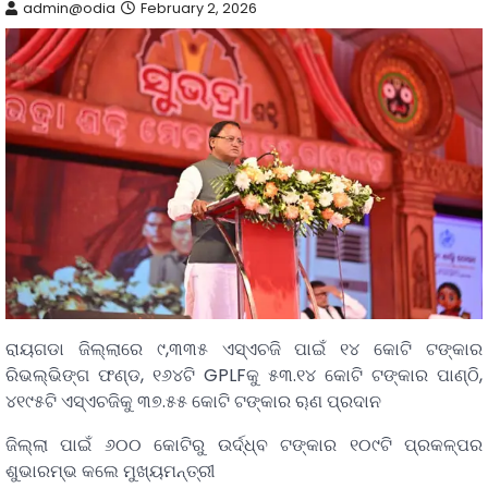
admin@odia
February 2, 2026
ରାୟଗଡା ଜିଲ୍ଲାରେ ୯,୩୩୫ ଏସ୍‌ଏଚଜି ପାଇଁ ୧୪ କୋଟି ଟଙ୍କାର
ରିଭଲ୍‌ଭିଙ୍ଗ ଫଣ୍ଡ, ୧୬୪ଟି GPLFକୁ ୫୩.୧୪ କୋଟି ଟଙ୍କାର ପାଣ୍ଠି,
୪୧୯୫ଟି ଏସ୍‌ଏଚଜିକୁ ୩୭.୫୫ କୋଟି ଟଙ୍କାର ୠଣ ପ୍ରଦାନ
ଜିଲ୍ଲା ପାଇଁ ୬୦୦ କୋଟିରୁ ଉର୍ଦ୍ଧ୍ବ ଟଙ୍କାର ୧୦୯ଟି ପ୍ରକଳ୍ପର
ଶୁଭାରମ୍ଭ କଲେ ମୁଖ୍ୟମନ୍ତ୍ରୀ