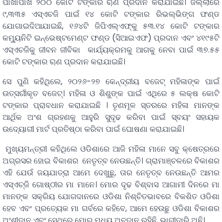
ପାଖାପାଖି ୨୦୦ କୋଟି ଟଙ୍କାର ୠଣ ପ୍ରଦାନ କରାଯାଇଛି। ଜିଲ୍ଲାରେ
୯,୩୩୫ ଏସ୍‌ଏଚଜି ପାଇଁ ୧୪ କୋଟି ଟଙ୍କାର ରିଭଲ୍‌ଭିଙ୍ଗ ଫଣ୍ଡ
ଯୋଗାଇଦିଆଯାଇଛି, ୧୬୪ଟି ଜିପିଏଲ୍‌ଏଫ୍‌କୁ ୫୩.୧୪ କୋଟି ଟଙ୍କାର
କମ୍ୟୁନିଟି ଇନ୍‌ଭେଷ୍ଟମେଣ୍ଟ ଫଣ୍ଡ (ସିଆଇଏଫ) ପ୍ରଦାନ ଏବଂ ୪୧୯୫ଟି
ଏସ୍‌ଏଚଜିକୁ ଜୀବନ ଜୀବିକା କାର୍ଯ୍ୟକ୍ରମକୁ ଆଗକୁ ନେବା ପାଇଁ ୩୭.୫୫
କୋଟି ଟଙ୍କାର ୠଣ ପ୍ରଦାନ କରାଯାଇଛି।
ସେ ପୁଣି କହିଥିଲେ, ୨୦୨୬-୨୭ କେନ୍ଦ୍ରୀୟ ବଜେଟ୍‌ ମହିଳାଙ୍କ ପାଇଁ
ଉତ୍ସର୍ଗୀକୃତ ବଜେଟ୍। ମହିଳା ଓ ଶିଶୁଙ୍କ ପାଇଁ ଏଥିରେ ୫ ଲକ୍ଷ କୋଟି
ଟଙ୍କାର ପ୍ରାବଧାନ କରାଯାଇଛି । ତୃଣମୂଳ ସ୍ତରରେ ମହିଳା ମାନଙ୍କ
ଆର୍ଥିକ ଅଂଶ ଗ୍ରହଣକୁ ଆହୁରି ସୁଦୃଢ କରିବା ପାଇଁ ସ୍ବୟଂ ସହାୟକ
ଉଦ୍ୟୋଗୀ ମାର୍ଟ ପ୍ରତିଷ୍ଠା କରିବା ପାଇଁ ଘୋଷଣା କରାଯାଇଛି।
ମୁଖ୍ୟମନ୍ତ୍ରୀ କହିଥିଲେ ଓଡିଶାରେ ଆଜି ମହିଳା ମାନେ ସବୁ କ୍ଷେତ୍ରରେ
ଅଗ୍ରସର ହୋଇ ବିକାଶର ନେତୃତ୍ବ ନେଉଛନ୍ତି। ଗ୍ରାମାଞ୍ଚଳରେ ବିକାଶର
ଏହି ଯେଉଁ ଜୟଯାତ୍ରା ଆମେ ଦେଖୁଛୁ, ତାର ନେତୃତ୍ବ ନେଉଛନ୍ତି ଆମର
ଏସ୍‌ଏଚ୍‌ଜି ଗୋଷ୍ଠୀର ମା ମାନେ। ମୋର ଦୃଢ ବିଶ୍ବାସ ଆଗାମୀ ଦିନରେ ମା
ମାନଙ୍କ ସକ୍ରିୟ ଯୋଗଦାନରେ ଓଡିଶା ନିଶ୍ଚିତଭାବରେ ବିକଶିତ ଓଡିଶା
ହେବ ଏବଂ ପ୍ରତ୍ୟେକ ମା ଗର୍ବରେ କହିବେ, ଆମେ ହେଉଛୁ ଓଡିଶା ବିକାଶର
ଅଂଶୀଦାନ ଏବଂ ସେଥିରେ ମୋର ମଧ୍ୟ ଅବଦାନ ରହିଛି, ଭାଗୀଦାରି ଅଛି।