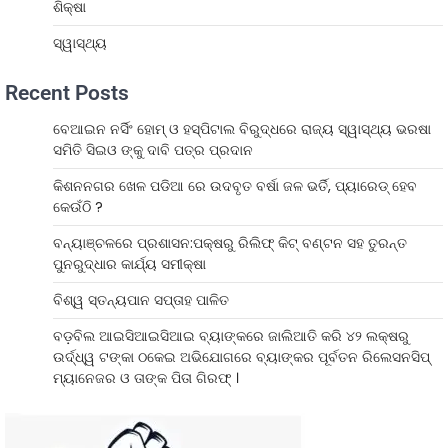
ଶିକ୍ଷା
ସ୍ୱାସ୍ଥ୍ୟ
Recent Posts
ବେଆଇନ ନର୍ସିଂ ହୋମ୍ ଓ ହସ୍ପିଟାଲ ବିରୁଦ୍ଧରେ ରାଜ୍ୟ ସ୍ୱାସ୍ଥ୍ୟ ଭରଷା
ସମିତି ସିଇଓ ଙ୍କୁ ଦାବି ପତ୍ର ପ୍ରଦାନ
କିଶନନଗର ଖେଳ ପଡିଆ ରେ ଉଦବୃତ ବର୍ଷା ଜଳ ଭର୍ତି, ପ୍ୟାରେଡ୍ ହେବ
କେଉଁଠି ?
ବନ୍ୟାଞ୍ଚଳରେ ପ୍ରଶାସନ:ପକ୍ଷରୁ ରିଲିଫ୍ କିଟ୍ ବଣ୍ଟନ ସହ ତୁରନ୍ତ
ପୁନରୁଦ୍ଧାର କାର୍ଯ୍ୟ ସମୀକ୍ଷା
ବିଶ୍ୱ ସ୍ତନ୍ୟପାନ ସପ୍ତାହ ପାଳିତ
ବଡ଼ବିଲ ଆଇସିଆଇସିଆଇ ବ୍ୟାଙ୍କରେ ଜାଲିଆତି କରି ୪୨ ଲକ୍ଷରୁ
ଉର୍ଦ୍ଧ୍ୱ ଟଙ୍କା ଠକେଇ ଅଭିଯୋଗରେ ବ୍ୟାଙ୍କର ପୂର୍ବତନ ରିଲେସନସିପ୍
ମ୍ୟାନେଜର ଓ ତାଙ୍କ ପିତା ଗିରଫ୍ ।