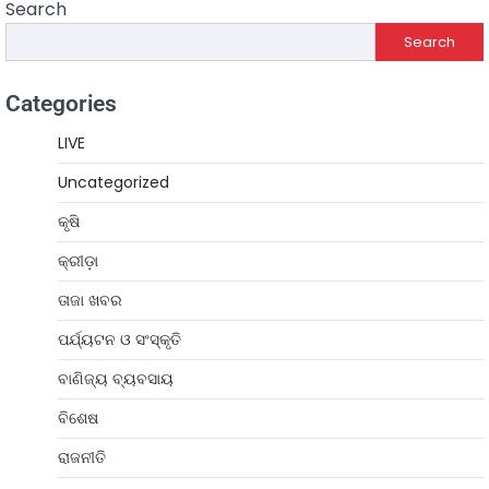
Search
Search
Categories
LIVE
Uncategorized
କୃଷି
କ୍ରୀଡ଼ା
ତାଜା ଖବର
ପର୍ଯ୍ୟଟନ ଓ ସଂସ୍କୃତି
ବାଣିଜ୍ୟ ବ୍ୟବସାୟ
ବିଶେଷ
ରାଜନୀତି