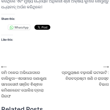
କରିଥିଲେ ଏବଂ ମୁଖ୍ୟ ଉନ୍ନୟନ ଅଧିକାରୀ ଶ୍ରୀ ଅକ୍ଷୟ କୁମାର ଖେମୁଣ୍ଡୁ
ଧନ୍ୟବାଦ୍ ଅର୍ପଣ କରିଥିଲେ।
Share this:
WhatsApp
Like this:
⟵
⟶
ଜମି ଠକେଇ ଅଭିଯୋଗରେ
ପ୍ରଦ୍ୟୁଷଣ ବଢ଼ାଉଛି ଇଟାଭାଟି :
ବାଲିକୁଦା-ଏରସମାର ଜଣାଶୁଣା
ନିରବଦ୍ରଷ୍ଟା ଖଣି ଓ ରାଜସ୍ବ
ସମାଜସେବୀ ସଞ୍ଜିବ ଵିଶ୍ଵାଳ
ବିଭାଗ
କମିଶନରେଟ ପୋଲିସ ଦ୍ବାରା
ଗିରଫ
Related Posts