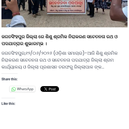
ଜଗତସିଂହପୁର ଜିଲ୍ଲା ରେ ଶିଶୁ ଶ୍ରମିକ ନିରାକରଣ ସଚେତନତା ରଥ ଓ
ପଦଯାତ୍ରାର ଶୁଭାରମ୍ଭ ।
ଜଗତସିଂହପୁର,୧୨/୦୬/୨୦୨୬ (ଓଡ଼ିଶା ସମାଚାର)-ଆଜି ଶିଶୁ ଶ୍ରମିକ
ନିରାକରଣ ସଚେତନତା ରଥ ଓ ସଚେତନତା ପଦଯାତ୍ରା ଜିଲ୍ଲା ଶ୍ରମ
କାର୍ଯ୍ୟାଳୟ ଓ ଜିଲ୍ଲା ପ୍ରଶାସନ ତରଫରୁ ଜିଲ୍ଲାପାଳ ଙ୍କ…
Share this:
WhatsApp
Like this: