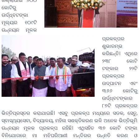
ଜିଲ୍ଲାପାଇଁ ୬୦୦
କୋଟିରୁ
ଉର୍ଦ୍ଧ୍ବଟଙ୍କା
ମୂଲ୍ୟର ୧୦୯ଟି
ଉନ୍ନୟନ ମୂଳକ
ପ୍ରକଳ୍ପର
ଶୁଭାରମ୍ଭ
କରିଛନ୍ତି। ଏଥିରେ
୨୩୮ କୋଟି
ଟଙ୍କାର ୨୨ଟି
ପ୍ରକଳ୍ପର
ଉଦ୍‌ଘାଟନ ଏବଂ
୩୬୬ କୋଟିରୁ
ଉର୍ଦ୍ଧ୍ବଟଙ୍କାର
୮୭ଟି ପ୍ରକଳ୍ପର
ଭିତ୍ତିପ୍ରସ୍ତର କରାଯାଇଛି। ଏସବୁ ପ୍ରକଳ୍ପ ମଧ୍ୟରେ ସଡକ, ସେତୁ,
ସ୍ବାସ୍ଥ୍ୟସେବା, ବିଦ୍ୟାଳୟ, ମହିଳା ସଶକ୍ତିକରଣ ଭଳି ଅନେକ ଭିତ୍ତିଭୂମି
ଉନ୍ନୟନ ମୂଳକ ପ୍ରକଳ୍ପ ରହିଛି। ଏଥିସହିତ ୩୭ କୋଟି ଟଙ୍କା
ବିନିଯୋଗରେ ମା ମଝିଘରିଆଣୀ ମନ୍ଦିରର ଉନ୍ନତି କରଣ ଓ