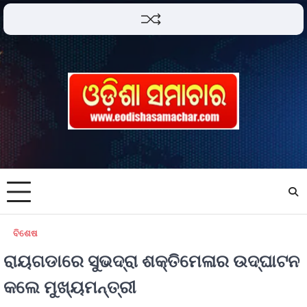
ବିଶେଷ
ରାୟଗଡାରେ ସୁଭଦ୍ରା ଶକ୍ତିମେଳାର ଉଦ୍‌ଘାଟନ
କଲେ ମୁଖ୍ୟମନ୍ତ୍ରୀ