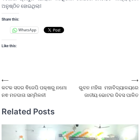
ଅନୁଷ୍ଠିତ ହୋଇଥିଲା।
Share this:
WhatsApp
Like this:
⟵
⟶
କଟକ ସଦର ଵିଜେପି ପକ୍ଷରୁ ନମୋ
ଭୁବନ ମହିଳା ମହାବିଦ୍ୟାଳୟରେ
ନଵ ମତଦାତା ସମ୍ମିଳନୀ
ଜାତୀୟ ଭୋଟର ଦିବସ ପାଳିତ
Related Posts