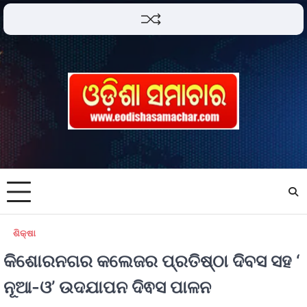
ଶିକ୍ଷା
କିଶୋରନଗର କଲେଜର ପ୍ରତିଷ୍ଠା ଦିବସ ସହ ‘
ନୂଆ-ଓ’ ଉଦଯାପନ ଦିଵସ ପାଳନ