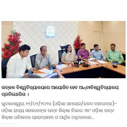
ଉତ୍କଳ ବିଶ୍ୱବିଦ୍ୟାଳୟରେ ଆୟୋଜିତ ହେବ ଆନ୍ତଃବିଶ୍ୱବିଦ୍ୟାଳୟ
ପ୍ରତିଯୋଗିତା ।
ଭୁବନେଶ୍ୱର, ୧୨/୦୨/୨୦୨୪ (ଓଡ଼ିଶା ସମାଚାର/ରଜତ ମହାପାତ୍ର)-
ଓଡ଼ିଶା ରାଜ୍ୟ ସରକାରଙ୍କ ଉଚ୍ଚ ଶିକ୍ଷା ବିଭାଗ ଏବଂ ଓଡ଼ିଶା ଉଚ୍ଚ
ଶିକ୍ଷା ପରିଷଦର ପ୍ରୋତ୍ସାହନ ଓ ଆର୍ଥିକ ଅନୁଦାନରେ…