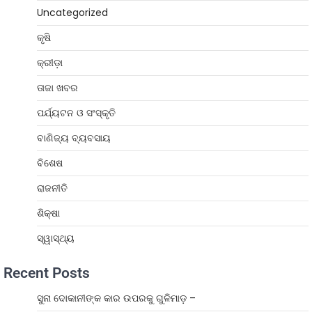
Uncategorized
କୃଷି
କ୍ରୀଡ଼ା
ତାଜା ଖବର
ପର୍ଯ୍ୟଟନ ଓ ସଂସ୍କୃତି
ବାଣିଜ୍ୟ ବ୍ୟବସାୟ
ବିଶେଷ
ରାଜନୀତି
ଶିକ୍ଷା
ସ୍ୱାସ୍ଥ୍ୟ
Recent Posts
ସୁନା ଦୋକାନୀଙ୍କ କାର ଉପରକୁ ଗୁଳିମାଡ଼ –