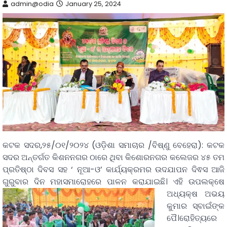
admin@odia
January 25, 2024
କଟକ ସଦର,୨୫/୦୧/୨୦୨୪ (ଓଡ଼ିଶା ସମାଚାର /ବିଷ୍ଣୁ ବେହେରା): କଟକ
ସଦର ଅନ୍ତର୍ଗତ କିଶନନଗର ଠାରେ ଥିବା କିଶୋରନଗର କଲେଜର ୪୫ ତମ
ପ୍ରତିଷ୍ଠା ଦିବସ ସହ ‘ ନୂଆ-ଓ’ କାର୍ଯ୍ୟକ୍ରମର ଉଦଯାପନ ଦିଵସ ଆଜି
ଗୁରୁବାର ଦିନ ମହାସମାରୋହରେ ପାଳନ କରାଯାଇଛି।
ଏହି ଉପଲକ୍ଷେ
ଅଧ୍ୟକ୍ଷ ଅଭୟ
କୁମାର ସ୍ବାଇଁଙ୍କ
ପୈ।ରୋହିତ୍ୟରେ