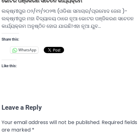
ଭୋଟର ପଞ୍ଜିକରଣ ସଚେତନ କାର୍ଯ୍ୟକ୍ରମ
ଲକ୍ଷ୍ମୀପୁର ୦୨/୧୨/୨୦୨୩ (ଓଡିଶା ସମାଚାର/ପ୍ରମୋଦ ଜେନା )-
ଲକ୍ଷ୍ମୀପୁର ମହା ବିଦ୍ୟାଳୟ ଠାରେ ନୂଆ ଭୋଟର ପଞ୍ଜିକରଣ ସଚେତନ
କାର୍ଯ୍ୟକ୍ରମ ଅନୁଷ୍ଠିତ ହୋଇ ଯାଇଛି।ଏହା ନୂଆ ଯୁବ…
Share this:
WhatsApp
Like this:
Leave a Reply
Your email address will not be published.
Required fields
are marked
*