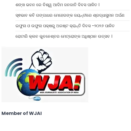
ଶଙ୍ଖ ଭବନ ରେ ବିଶ୍ୱ ଆଦିମ ଜନଜାତି ଦିବସ ପାଳିତ ।
ସ୍ଵଭାବ କବି ଗଙ୍ଗାଧର ମେହେରଙ୍କ ଜୟନ୍ତୀରେ ଶ୍ରଦ୍ଧାସୁମନ ଅର୍ପଣ
ଇଫୁନା ଓ ଉଫୁନା ପକ୍ଷରୁ ଅଗଷ୍ଟ କ୍ରାନ୍ତି ଦିବସ -୨୦୨୬ ପାଳିତ
ରୋଟାରି କ୍ଲବ ଭୁବନେଶ୍ବର ମେଟ୍ରୋଙ୍କ ଅଧିଷ୍ଠାନ ଉତ୍ସବ ।
Member of WJAI