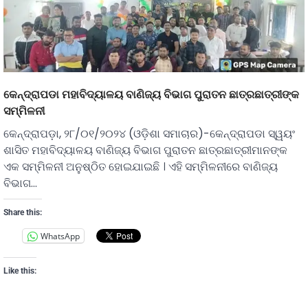
କେନ୍ଦ୍ରାପଡା ମହାବିଦ୍ୟାଳୟ ବାଣିଜ୍ୟ ବିଭାଗ ପୁରାତନ ଛାତ୍ରଛାତ୍ରୀଙ୍କ
ସମ୍ମିଳନୀ
କେନ୍ଦ୍ରାପଡ଼ା, ୨୮/୦୧/୨୦୨୪ (ଓଡ଼ିଶା ସମାଚାର)-କେନ୍ଦ୍ରାପଡା ସ୍ୱୟଂ
ଶାସିତ ମହାବିଦ୍ୟାଳୟ ବାଣିଜ୍ୟ ବିଭାଗ ପୁରାତନ ଛାତ୍ରଛାତ୍ରୀମାନଙ୍କ
ଏକ ସମ୍ମିଳନୀ ଅନୁଷ୍ଠିତ ହୋଇଯାଇଛି । ଏହି ସମ୍ମିଳନୀରେ ବାଣିଜ୍ୟ
ବିଭାଗ…
Share this:
WhatsApp
Like this: