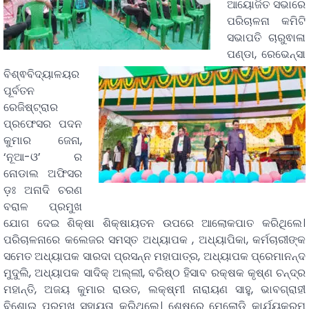
ଆୟୋଜିତ ସଭାରେ
ପରିଚାଳନା କମିଟି
ସଭାପତି ଚାରୁଵାଳା
ପଣ୍ଡା,
ରେଭେନ୍ସା
ବିଶ୍ଵବିଦ୍ୟାଳୟର
ପୂର୍ବତନ
ରେଜିଷ୍ଟ୍ରାର
ପ୍ରଫେସର ପଦନ
କୁମାର ଜେନା,
‘ନୂଆ-ଓ’ ର
ନୋଡାଲ ଅଫିସର
ଡ଼ଃ ଅନାଦି ଚରଣ
ବରାଳ ପ୍ରମୁଖ
ଯୋଗ ଦେଇ ଶିକ୍ଷା ଶିକ୍ଷାୟତନ ଉପରେ ଆଲୋକପାତ କରିଥିଲେ।
ପରିଚାଳନାରେ କଲେଜର ସମସ୍ତ ଅଧ୍ୟାପକ , ଅଧ୍ୟାପିକା, କର୍ମଚାରୀଙ୍କ
ସମେତ ଅଧ୍ୟାପକ ସାରଦା ପ୍ରସନ୍ନ ମହାପାତ୍ର, ଅଧ୍ୟାପକ ପ୍ରେମାନନ୍ଦ
ମୁଦୁଲି, ଅଧ୍ୟାପକ ସାଦିକ୍ ଅଲ୍ଲୀ, ବରିଷ୍ଠ ହିସାବ ରକ୍ଷକ କୃଷ୍ଣ ଚନ୍ଦ୍ର
ମହାନ୍ତି, ଅଜୟ କୁମାର ରାଉତ, ଲକ୍ଷ୍ମୀ ନାରାୟଣ ସାହୁ, ଭାବଗ୍ରାହୀ
ବିଶୋଇ ପ୍ରମୁଖ ସହାୟତା କରିଥିଲେ। ଶେଷରେ ମେଲୋଡି କାର୍ଯ୍ୟକ୍ରମ