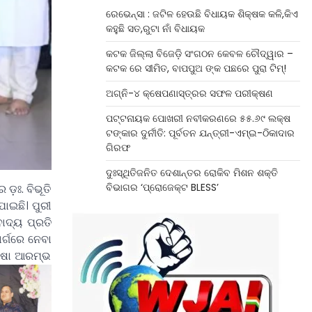
ରେଭେନ୍ସା : ଜଟିଳ ହେଉଛି ବିଧାୟକ ଶିକ୍ଷକ କଳି,କିଏ
କହୁଛି ସତ,ରୁଟା ନାଁ ବିଧାୟକ
କଟକ ଜିଲ୍ଲା ବିଜେଡ଼ି ସଂଗଠନ କେବଳ ଚୌଦ୍ୱାର –
କଟକ ରେ ସୀମିତ, ବାପପୁଅ ଙ୍କ ପଛରେ ପୁରା ଟିମ୍!
ଅଗ୍ନି-୪ କ୍ଷେପଣାସ୍ତ୍ରର ସଫଳ ପରୀକ୍ଷଣ
ପଟ୍ଟନାୟକ ପୋଖରୀ ନବୀକରଣରେ ୫୫.୬୯ ଲକ୍ଷ
ଟଙ୍କାର ଦୁର୍ନୀତି: ପୂର୍ବତନ ଯନ୍ତ୍ରୀ-ଏମ୍‌ଇ-ଠିକାଦାର
ଗିରଫ
ଦୁଃସ୍ଥିତିଜନିତ ଦେଶାନ୍ତର ରୋକିବ ମିଶନ ଶକ୍ତି
ବିଭାଗର ‘ପ୍ରୋଜେକ୍ଟ BLESS’
଼ଃ. ବିଭୂତି
ାଇଛି। ପୁରୀ
ାଦ୍ୟ ପ୍ରତି
ାର୍ଗରେ ନେବା
କ୍ଷା ଆରମ୍ଭ