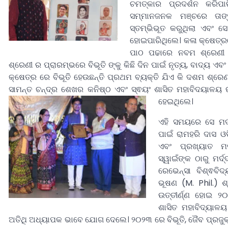
ଚମତ୍କାର ପ୍ରଦର୍ଶନ କରିପା
ସମ୍ମାନଜନକ ମଞ୍ଚରେ ତାଙ
ସ୍ତମ୍ଭିଭୂତ କରୁଥିଲା ଏବଂ 
ହୋଇପାରିଥିଲେ। କଳା କ୍ଷେତ୍
ପାଠ ପଢାରେ ନବମ ଶ୍ରେଣୀ ପର
ଶ୍ରେଣୀ ର ପ୍ରାରମ୍ଭରେ ବିଭୂତି ଙ୍କୁ କିଛି ଦିନ ପାଇଁ ନୃତ୍ୟ, ବାଦ୍ୟ 
କ୍ଷେତ୍ର ରେ ବିଭୂତି ହେଉଛନ୍ତି ପ୍ରଥମ ବ୍ୟକ୍ତି ଯିଏ କି ଦଶମ ଶ୍ର
ସାମନ୍ତ ଚନ୍ଦ୍ର ଶେଖର କନିଷ୍ଠ ଏବଂ ସ୍ଵୟଂ ଶାସିତ ମହାବିଦୟାଳୟ ରୁ ବ
ହେଇଥିଲେ।
ଏହି ସମୟରେ ସେ ମର୍
ପାଇଁ ରାମହରି ଦାସ ଓ
ଏବଂ ପ୍ରଖ୍ୟାତ ମର
ସ୍ୱାଇଁଙ୍କ ଠାରୁ ମର
ରେଭେନ୍ସା ବିଶ୍ଵବି
ଭୂଷଣ (M. Phil.) 
ଉତ୍ତୀର୍ଣ୍ଣ ହୋଇ ୨
ଶାସିତ ମହାବିଦ୍ୟାଳୟ
ଅତିଥି ଅଧ୍ୟାପକ ଭାବେ ଯୋଗ ଦେଲେ। ୨୦୨୩ ରେ ବିଭୂତି, ଜୈବ ପ୍ରଜୁକ୍ତି ବ