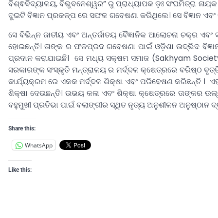
ବିଶ୍ଵବିଦ୍ୟାଳୟ, ବିଭୁବନେଶ୍ୱର” ରୁ ପ୍ରାଧ୍ୟାପକ ଡ଼ଃ ସଂଘମିତ୍ରା 
ଦୁଇଟି ବିଜ୍ଞାନ ପ୍ରକଳ୍ପ ରେ ସଫଳ ଗବେଷଣା କରିଥିଲେ। ସେ ବିଜ୍ଞାନ ଏବଂ କ
ସେ ବିଭିନ୍ନ ଜାତୀୟ ଏବଂ ଅନ୍ତର୍ଜାତୟ ବୈଜ୍ଞାନିକ ଆଲୋଚନା ଚକ୍ର ଏ
ହୋଇଛନ୍ତି। ତାଙ୍କ ର ଫଳପ୍ରଦ ଗବେଷଣା ପାଇଁ ଓଡ଼ିଶା ଉଦ୍ଭିଦ ବିଜ୍ଞା
ପ୍ରଦାନ କରାଯାଇଛି। ସେ ମଧ୍ୟ ସକ୍ଷମ ସମାଜ (Sakhyam Society) ର
ସରକାରଙ୍କ ସଂସ୍କୃତି ମନ୍ତ୍ରାଳୟ ର ମର୍ଦ୍ଦଳ କ୍ଷେତ୍ରରେ ବରିଷ୍ଠ ବୃ
କାର୍ଯ୍ୟକ୍ରମ ରେ ଏକକ ମର୍ଦ୍ଦଳ ଶିକ୍ଷା ଏବଂ ପରିବେଷଣ କରିଛନ୍ତି । ଏହା ସ
ଶିକ୍ଷା ଦେଉଛନ୍ତି। ଉଭୟ କଳା ଏବଂ ଶିକ୍ଷା କ୍ଷେତ୍ରରେ ତାଙ୍କର ଉଲ୍
ବହୁମୁଖୀ ପ୍ରତିଭା ପାଇଁ ବଲାଙ୍ଗୀର ସ୍ଥିତ ନୃତ୍ୟ ଅନୁଶୀଳନ ଅନୁଷ୍ଠାନ ଦ
Share this:
WhatsApp
Like this: