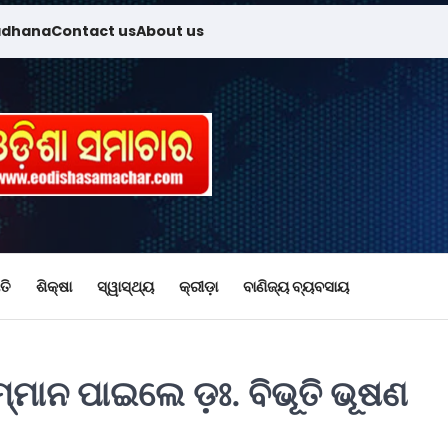
adhana
Contact us
About us
ତି
ଶିକ୍ଷା
ସ୍ୱାସ୍ଥ୍ୟ
କ୍ରୀଡ଼ା
ବାଣିଜ୍ୟ ବ୍ୟବସାୟ
୍ମାନ ପାଇଲେ ଡ଼ଃ. ବିଭୂତି ଭୂଷଣ