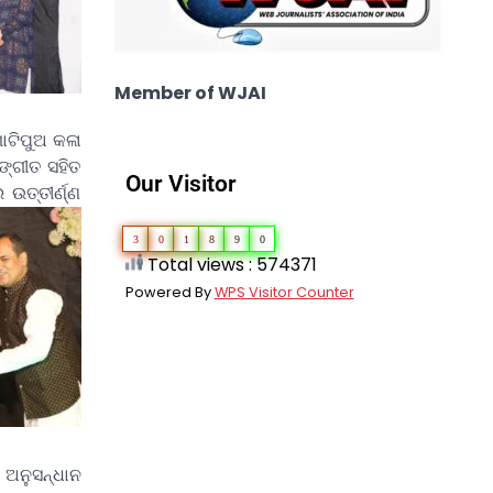
Member of WJAI
ଗୋଟିପୁଅ କଳା
ଙ୍ଗୀତ ସହିତ
Our Visitor
ଉତ୍ତୀର୍ଣ୍ଣ
3
0
1
8
9
0
Total views : 574371
Powered By
WPS Visitor Counter
ଓ ଅନୁସନ୍ଧାନ