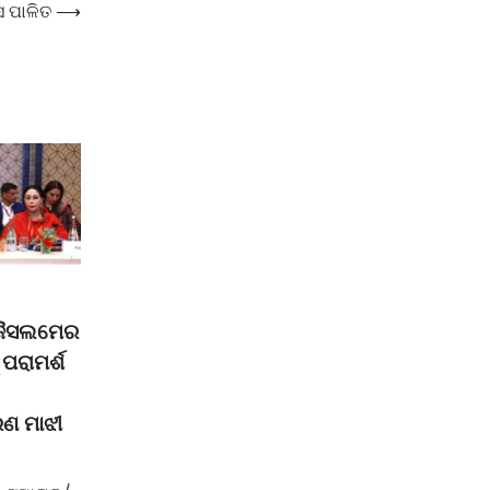
ସ ପାଳିତ
⟶
 ଜୈସଲମେର
ପରାମର୍ଶ
ରଣ ମାଝୀ