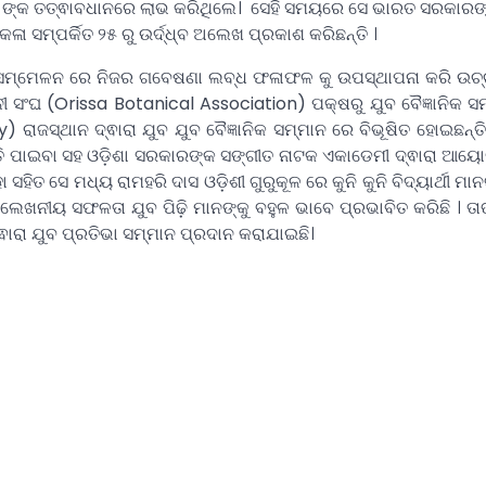
ନାୟକ ଙ୍କ ତତ୍ଵାବଧାନରେ ଲାଭ କରିଥିଲେ। ସେହି ସମୟରେ ସେ ଭାରତ ସରକାର
ଳା ସମ୍ପର୍କିତ ୨୫ ରୁ ଉର୍ଦ୍ଧ୍ବ ଅଲେଖ ପ୍ରକାଶ କରିଛନ୍ତି ।
ବଂ ସମ୍ମେଳନ ରେ ନିଜର ଗବେଷଣା ଲବ୍ଧ ଫଳାଫଳ କୁ ଉପସ୍ଥାପନା କରି ଉଚ୍
ନୀ ସଂଘ (Orissa Botanical Association) ପକ୍ଷରୁ ଯୁବ ବୈଜ୍ଞାନିକ ସ
ାଜସ୍ଥାନ ଦ୍ଵାରା ଯୁବ ଯୁବ ବୈଜ୍ଞାନିକ ସମ୍ମାନ ରେ ବିଭୂଷିତ ହୋଇଛନ୍ତ
ତ୍ତି ପାଇବା ସହ ଓଡ଼ିଶା ସରକାରଙ୍କ ସଙ୍ଗୀତ ନାଟକ ଏକାଡେମୀ ଦ୍ଵାରା ଆୟୋଜ
ହିତ ସେ ମଧ୍ୟ ରାମହରି ଦାସ ଓଡ଼ିଶୀ ଗୁରୁକୂଳ ରେ କୁନି କୁନି ବିଦ୍ୟାର୍ଥୀ ମାନଙ
ଲେଖନୀୟ ସଫଳତା ଯୁବ ପିଢ଼ି ମାନଙ୍କୁ ବହୁଳ ଭାବେ ପ୍ରଭାବିତ କରିଛି । ତ
୍ଵାରା ଯୁବ ପ୍ରତିଭା ସମ୍ମାନ ପ୍ରଦାନ କରାଯାଇଛି।