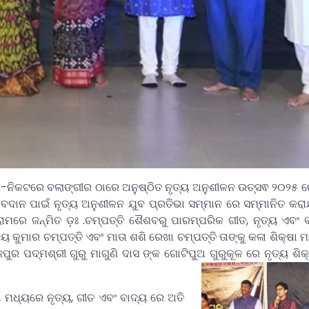
ିକଟରେ ବଲାଙ୍ଗୀର ଠାରେ ଅନୁଷ୍ଠିତ ନୃତ୍ୟ ଅନୁଶୀଳନ ଉତ୍ସଵ ୨୦୨୫ ରେ ଡ
ଦାନ ପାଇଁ ନୃତ୍ୟ ଅନୁଶୀଳନ ଯୁବ ପ୍ରତିଭା ସମ୍ମାନ ରେ ସମ୍ମାନିତ କରାଯ
ମରେ ଜନ୍ମିତ ଡ଼ଃ .ଚମ୍ପତ୍ତି ଶୈଶବରୁ ପାରମ୍ପରିକ ଗୀତ, ନୃତ୍ୟ ଏବଂ ବ
ୟ କୁମାର ଚମ୍ପତ୍ତି ଏବଂ ମାତା ଶଶି ରେଖା ଚମ୍ପତ୍ତି ତାଙ୍କୁ କଳା ଶିକ୍ଷା ମ
ୁର ପଦ୍ମଶ୍ରୀ ଗୁରୁ ମାଗୁଣି ଦାସ ଙ୍କ ଗୋଟିପୁଅ ଗୁରୁକୂଳ ରେ ନୃତ୍ୟ ଶି
ୟ ମଧ୍ୟରେ ନୃତ୍ୟ, ଗୀତ ଏବଂ ବାଦ୍ୟ ରେ ଅତି