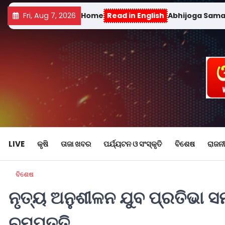
Fri, Aug 7, 2026
Home
Read in English
Abhijoga Sam
LIVE
କୃଷି
ତାଜା ଖବର
ପର୍ଯ୍ୟଟନ ଓ ସଂସ୍କୃତି
ବିଶେଷ
ରାଜନୀ
ବିଶେଷ
ନୃତ୍ୟ ଅନୁଶୀଳନ ଯୁବ ପ୍ରତିଭା ସମ
ଚମ୍ପତ୍ତି