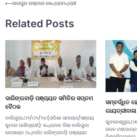
⟵
ନାଗପୁର ଗସ୍ତରେ କେନ୍ଦ୍ରମନ୍ତ୍ରୀ
Related Posts
ଦାରିଙ୍ଗବାଡ଼ି ପଞ୍ଚାୟତ ସମିତିର ସପ୍ତମ
ସମ୍ବର୍ଦ୍ଧିତ 
ବୈଠକ
ଗାୟତ୍ରୀବାଳା
ବାଲିଗୁଡା,୦୨/୦୨/୨୪:(ଓଡିଶା ସମାଚାର/ସଞ୍ଜୟ
ଭୁବନେଶ୍ୱର,୦୫
କୁମାର ପାଣିଗ୍ରାହୀ): କନ୍ଧମାଳ ଜିଲା ବାଲିଗୁଡା
ରଜତ ମହାପାତ୍ର
ଉପଖଣ୍ଡ ଅନ୍ତର୍ଗତ ଦାରିଙ୍ଗବାଡ଼ି ପଞ୍ଚାୟତ
ବିଶ୍ବବିଦ୍ୟାଳୟ 