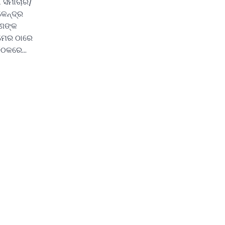
ା ସମାଚାର/
େନ୍ଦ୍ର
ରମଣଙ୍କ
ମେର ଠାରେ
ବୈଠକରେ…