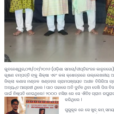
ଭୁବନେଶ୍ୱର,୦୩/୦୧/୨୦୨୬ (ଓଡ଼ିଶା ସମାଚା/ଦୀପ୍ତିରଂଜନ କାନୁନଗୋ)-ନ
ଭୂଷଣ ଚମ୍ପତ୍ତି ଙ୍କୁ ଶିକ୍ଷା ଏବଂ କଳା କ୍ଷେତ୍ରରେ ଉଲ୍ଲେଖନୀୟ ଅବ
ଜିଲ୍ଲା କଣାସ ମଣ୍ଡଳ ଖଣ୍ଡହତା ଗ୍ରାମପଞ୍ଚାୟତ ଅଧୀନ ତିଗିରିଆ ଗ୍ରା
ଅତ୍ୟନ୍ତ ଆଗ୍ରହୀ ଥିଲେ । ପାଠ ପଢାରେ ଅତି ଦୁର୍ବଳ ଥିବା ଦେଖି ପିତା ବିଜ
ପାଇଁ ନିଷ୍ପତି ନେଇଥିଲେ। ୨୦୦୦ ମସିହା ରେ ସେ ଐତିହ ଗ୍ରାମ ରଘୁରାଜପ
କରିଥିଲେ ।
ଗୁରୁକୂଳ ରେ ସେ ଖୁବ୍ କମ୍ ସମ