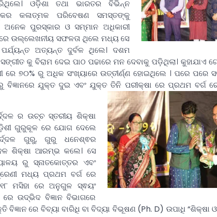
ରିଥିଲେ। ଓଡ଼ିଶା ତଥା ଭାରତର ବିଭିନ୍ନ
୍କର କଳାତ୍ମକ ପରିବେଷଣ ସମସ୍ତଙ୍କୁ
ସେ ଅନେକ ପୁରସ୍କାର ଓ ସମ୍ମାନ ଅଧିକାରୀ
ରରେ ଉଲ୍ଲେଖନୀୟ ସଫଳତା ଥିଲେ ମଧ୍ୟ ସେ
୍ଯ୍ୟନ୍ତ ଅତ୍ୟନ୍ତ ଦୁର୍ବଳ ଥିଲେ। ଦଶମ
ଏବଂ ସଙ୍ଗୀତ କୁ ବିରାମ ଦେଇ ପାଠ ପଢାରେ ମନ ଦେବାକୁ ପଡ଼ିଥିଲା। କୁହାଯାଏ 
େଣୀ ରେ ୭୦% ରୁ ଅଧିକ ସଂଖ୍ୟାରେ ଉତ୍ତୀର୍ଣ୍ଣ ହୋଇଥିଲେ । ପରେ ପରେ ସ
ିଜ୍ଞାନରେ ଯୁକ୍ତ ଦୁଇ ଏବଂ ଯୁକ୍ତ ତିନି ପରୀକ୍ଷା ରେ ପ୍ରଥମ ବର୍ଗ ରେ 
ଦ୍ଦଳ ର ଉଚ୍ଚ ସ୍ତରୀୟ ଶିକ୍ଷା
ଡ଼ିଶୀ ଗୁରୁକୂଳ ରେ ଯୋଗ ଦେଲେ
୍ଦ୍ଦଳ ଗୁରୁ, ଗୁରୁ ଧନେଶ୍ଵର
୍ଦ୍ଦଳ ଶିକ୍ଷା ଆରମ୍ଭ କଲେ। ସେ
ଦ୍ୟାଳୟ ରୁ ସ୍ନାତକୋତ୍ତର ଏବଂ
ଶ୍ରେଣୀ ମଧ୍ୟ ପ୍ରଥମ ବର୍ଗ ରେ
୦୧୮ ମସିହା ରେ ଅନୁଗୁଳ ସ୍ଵୟଂ
 ରେ ଉଦ୍ଭିଦ ବିଜ୍ଞାନ ବିଭାଗରେ
ିଜ୍ଞାନ ରେ ବିବ୍ୟା ବାରିଧି ବା ବିଦ୍ୟା ବିଭୂଷଣ (Ph. D) ଉପାଧି “ଶିକ୍ଷା 