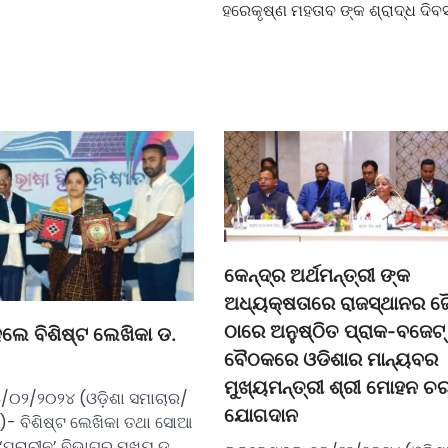
ହରେକୃଷ୍ଣ ମହତାବ ଙ୍କ ଶ୍ରାଦ୍ଧ ଦିବ
କେନ୍ଦ୍ର ଅର୍ଥମନ୍ତ୍ରୀ ଙ୍କ
ଅଧ୍ୟକ୍ଷତାରେ ରାଜସ୍ଥାନର
ଠାରେ ଅନୁଷ୍ଠିତ ପ୍ରାକ-ବଜେଟ୍ 
ହେଲେ ବିଶିଷ୍ଟ ଲେଖିକା ଡ.
ବୈଠକରେ ଓଡିଶାର ମାନ୍ୟବର
ମୁଖ୍ୟମନ୍ତ୍ରୀ ଶ୍ରୀ ମୋହନ ଚ
/୦୨/୨୦୨୪ (ଓଡ଼ିଶା ସମାଚାର/
ଯୋଗଦାନ
)- ବିଶିଷ୍ଟ ଲେଖିକା ତଥା ସୋଆ
‘ପ୍ରାଚୀନ’ ବିଭାଗର ମୁଖ୍ୟ ଡ.