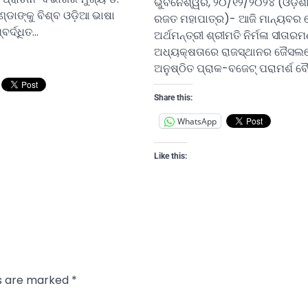
ଭୁବନେଶ୍ୱର, ୨୦/୧୨/୨୦୨୪ (ଓଡ଼ିଶ
୍ଡାଙ୍କୁ ବିଶ୍ବ ଓଡ଼ିଆ ଭାଷା
ରଜତ ମହାପାତ୍ର)- ଆଜି ମାନ୍ୟବର କ
ବର୍ଦ୍ଧିତ…
ଅର୍ଥମନ୍ତ୍ରୀ ଶ୍ରୀମତି ନିର୍ମଳା ସୀତା
ଅଧ୍ୟକ୍ଷତାରେ ରାଜସ୍ଥାନର ଜୈସଲ
ଅନୁଷ୍ଠିତ ପ୍ରାକ-ବଜେଟ୍ ପରାମର୍ଶ 
Share this:
WhatsApp
Like this:
ds are marked
*