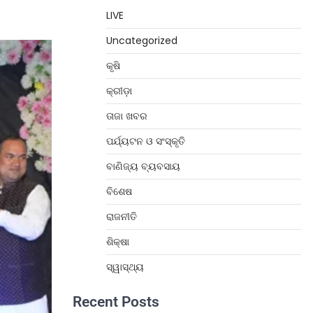
LIVE
Uncategorized
କୃଷି
କ୍ରୀଡ଼ା
ତାଜା ଖବର
ପର୍ଯ୍ୟଟନ ଓ ସଂସ୍କୃତି
ବାଣିଜ୍ୟ ବ୍ୟବସାୟ
ବିଶେଷ
ରାଜନୀତି
ଶିକ୍ଷା
ସ୍ୱାସ୍ଥ୍ୟ
Recent Posts