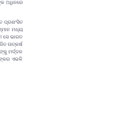
ଙ୍କ ଅଧିନରେ
ଚ ପ୍ରଶଂସିତ
ମ୍ମାନ ମଧ୍ୟ
ି। ସେ ଭାରତ
ିତ ଉତ୍କର୍ଷ
୍କୁ ମର୍ଦ୍ଦଳ
ାଙ୍କର ଏଭଳି