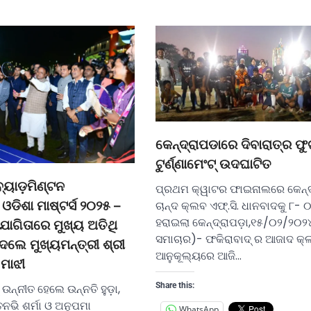
କେନ୍ଦ୍ରାପଡାରେ ଦିବାରାତ୍ର ଫ
ଟୁର୍ଣ୍ଣାମେଂଟ୍ ଉଦଘାଟିତ
ବ୍ୟାଡ଼ମିଣ୍ଟନ
ପ୍ରଥମ କ୍ୱାଟର ଫାଇନାଲରେ କେନ୍
ଓଡିଶା ମାଷ୍ଟର୍ସ ୨୦୨୫ –
ଚାନ୍ଦ କ୍ଲବ ଏଫ୍.ସି. ଧାନବାଦକୁ ୮
ହରାଇଲା କେନ୍ଦ୍ରାପଡ଼ା,୧୫/୦୨/୨୦୨
ୋଗିତାରେ ମୁଖ୍ୟ ଅତିଥି
ସମାଚାର)- ଫକିରାବାଦ୍ ର ଆଜାଦ କ୍
ଲେ ମୁଖ୍ୟମନ୍ତ୍ରୀ ଶ୍ରୀ
ଆନୁକୂଲ୍ୟରେ ଆଜି…
ମାଝୀ
Share this:
ୁ ଉନ୍ନୀତ ହେଲେ ଉନ୍ନତି ହୁଡ଼ା,
ନଭି ଶର୍ମା ଓ ଅନୁପମା
WhatsApp