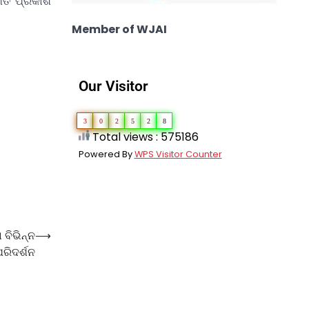
 ମତ ପ୍ରକାଶ
Member of WJAI
Our Visitor
3
0
2
5
2
8
Total views : 575186
Powered By
WPS Visitor Counter
 ବିଭିନ୍ନ
⟶
ରିଦର୍ଶନ