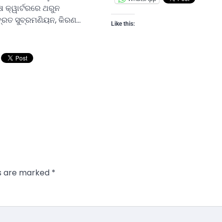
ଷ କ୍ୱାର୍ଟରରେ ଥରୁନ
ବ୍ରତ ସୁବ୍ରମଣିୟନ, କିରଣ…
Like this:
ds are marked
*