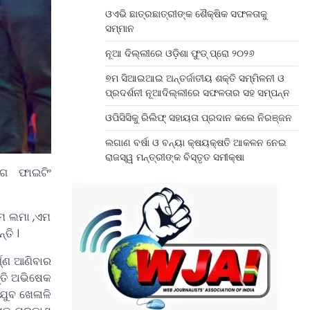
ଓଏଭି ଛାତ୍ରଛାତ୍ରୀଙ୍କ ଶୈକ୍ଷିକ ସଫଳତାକୁ
ସମ୍ମାନ
ନୂଆ ଦିଲ୍ଲୀରେ ଓଡ଼ିଶା ଫୁଡ୍ ପ୍ରୋ ୨୦୨୬
୭ମ ସିଆଇଆଇ ଅନ୍ତର୍ଜାତୀୟ ଶକ୍ତି ସମ୍ମିଳନୀ ଓ
ପ୍ରଦର୍ଶନୀ ନୂଆଦିଲ୍ଲୀରେ ସଫଳତାର ସହ ସମ୍ପନ୍ନ
ଓପିସିସିକୁ ରିଲିଫ୍ ସହାୟତା ପ୍ରଦାନ କଲେ ନିରଞ୍ଜନ
ଲଗାଣ ବର୍ଷା ଓ ବନ୍ୟା କ୍ଷୟକ୍ଷତି ଆକଳନ ନେଇ
ରାଜସ୍ୱ ମନ୍ତ୍ରୀଙ୍କ ବିସ୍ତୃତ ସମୀକ୍ଷା
ଙ୍ଗ ଫାଇଟିଂ
ରାମ ଲମା ,ଏମ
୍ତି ।
୍ଣ୍ଣ ଆଣିବାର
ନ୍ତି ଅଭିଷେକ
 ଯୁବ ଖେଳାଳି