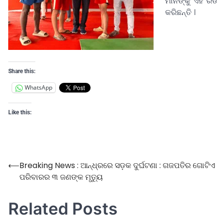
ମାନଙ୍କୁ ଏହି ର
କରିଛନ୍ତି ।
Share this:
WhatsApp
Like this:
⟵
Breaking News : ଆନ୍ଧ୍ରରେ ସଡ଼କ ଦୁର୍ଘଟଣା : ଗଜପତିର ଗୋଟିଏ
ପରିବାରର ୩ ଜଣଙ୍କ ମୃତ୍ୟୁ
Related Posts