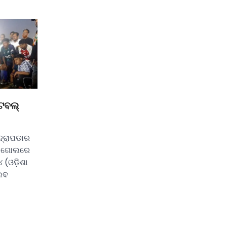
ୁଟବଲ୍
ଦ୍ରାପଡାର
- ୦ଗୋଲରେ
୪ (ଓଡ଼ିଶା
ଲବ