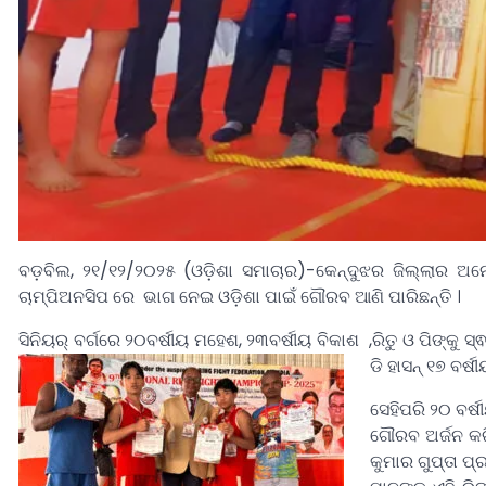
ବଡ଼ବିଲ, ୨୧/୧୨/୨୦୨୫ (ଓଡ଼ିଶା ସମାଚାର)-କେନ୍ଦୁଝର ଜିଲ୍ଲାର ଅନ
ଚାମ୍ପିଅନସିପ ରେ ଭାଗ ନେଇ ଓଡ଼ିଶା ପାଇଁ ଗୌରବ ଆଣି ପାରିଛନ୍ତି ।
ସିନିୟର୍ ବର୍ଗରେ ୨୦ବର୍ଷୀୟ ମହେଶ, ୨୩ବର୍ଷୀୟ ବିକାଶ ,ରିତୁ ଓ ପିଙ୍କୁ ସ
ଡି ହାସନ୍ ୧୭ ବର୍
ସେହିପରି ୨୦ ବର୍ଷ
ଗୌରବ ଅର୍ଜନ କରିଛ
କୁମାର ଗୁପ୍ତା ପ୍ର