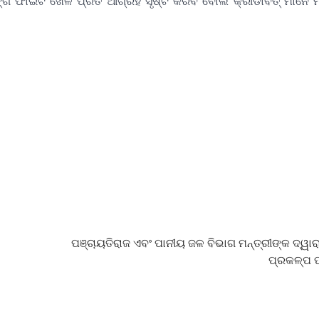
ିଙ୍ଗ ଫାଇଟ ଖେଳ ପ୍ରତି ଆଗ୍ରହ ସୃଷ୍ଟି କରିବ ବୋଲି କ୍ରୀଡାବିତ୍ ମାନେ
ପଞ୍ଚାୟତିରାଜ ଏବଂ ପାନୀୟ ଜଳ ବିଭାଗ ମନ୍ତ୍ରୀଙ୍କ ଦ୍ୱାରା
ପ୍ରକଳ୍ପ ପ