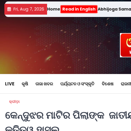
Fri, Aug 7, 2026
Home
Read in English
Abhijoga Sam
LIVE
କୃଷି
ତାଜା ଖବର
ପର୍ଯ୍ୟଟନ ଓ ସଂସ୍କୃତି
ବିଶେଷ
ରାଜନୀ
କ୍ରୀଡ଼ା
କେନ୍ଦୁଝର ମାଟିର ପିଲାଙ୍କ ଜାତୀ
କୃତିତ୍ୱ ହାସଲ