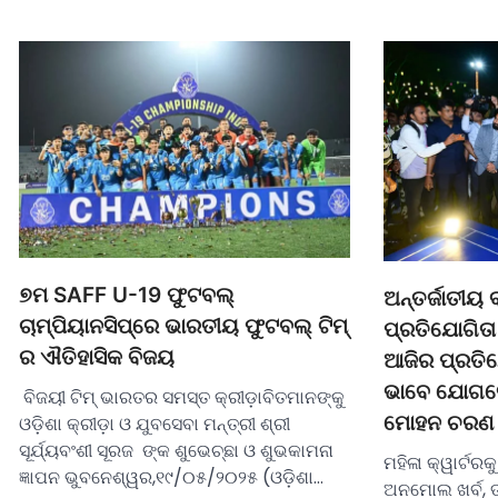
୭ମ SAFF U-19 ଫୁଟବଲ୍‌
ଅନ୍ତର୍ଜାତୀୟ 
ଚାମ୍ପିୟାନସିପ୍‌ରେ ଭାରତୀୟ ଫୁଟବଲ୍‌ ଟିମ୍‌
ପ୍ରତିଯୋଗିତା 
ର ଐତିହାସିକ ବିଜୟ
ଆଜିର ପ୍ରତିଯ
ଭାବେ ଯୋଗଦେ
ବିଜୟୀ ଟିମ୍ ଭାରତର ସମସ୍ତ କ୍ରୀଡ଼ାବିତମାନଙ୍କୁ
ମୋହନ ଚରଣ 
ଓଡ଼ିଶା କ୍ରୀଡ଼ା ଓ ଯୁବସେବା ମନ୍ତ୍ରୀ ଶ୍ରୀ
ସୂର୍ଯ୍ୟବଂଶୀ ସୂରଜ ଙ୍କ ଶୁଭେଚ୍ଛା ଓ ଶୁଭକାମନା
ମହିଳା କ୍ୱାର୍ଟରକ
ଜ୍ଞାପନ ଭୁବନେଶ୍ୱର,୧୯/୦୫/୨୦୨୫ (ଓଡ଼ିଶା…
ଅନମୋଲ ଖର୍ବ, ତ