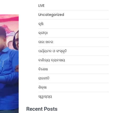
LIVE
Uncategorized
କୃଷି
କ୍ରୀଡ଼ା
ତାଜା ଖବର
ପର୍ଯ୍ୟଟନ ଓ ସଂସ୍କୃତି
ବାଣିଜ୍ୟ ବ୍ୟବସାୟ
ବିଶେଷ
ରାଜନୀତି
ଶିକ୍ଷା
ସ୍ୱାସ୍ଥ୍ୟ
Recent Posts