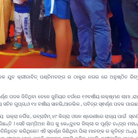
େକ ଯୁବ କ୍ରୀଡାବିତ୍ ପଶ୍ଚିମବଙ୍ଗ ର ଠାକୁର ନଗର ରେ ଅନୁଷ୍ଠିତ ରି
୍ଵର୍ଣ୍ଣ ପଦକ ଜିତିଥିବା ବେଳେ ଜୁନିୟର ବର୍ଗରେ ୧୬ବର୍ଷୀୟ ଲକ୍ଷ୍ମଣ ଲାମା ,
ଷୀୟ ସଚିନ ଗୁପ୍ତା,ଓ ୧୪ ବର୍ଷୀୟ ସାନଭି,ଆଡଭିକ , ପବିତ୍ର ସ୍ଵର୍ଣ୍ଣ ପଦକ ପାଇଛନ
ୀୟ ଇକ୍ରା ନର୍ଗିସ , ଇବ୍ରାହିମ୍ ୪୯ କିଗ୍ରା ଓଜନ ଶ୍ରେଣୀରେ ରାଜ୍ୟ ପାଇଁ ସ୍ବର
ନ୍ତି । ସେହି ଚାମ୍ପିଅନ ଶିପ କୁ କେନ୍ଦୁଝର ଜିଲ୍ଲା ର ପୂର୍ଣ୍ଚ ଚନ୍ଦ୍ର ମହା
ତିନିଧିତ୍ବ କରିଥିଲେ। ଏହି ସ୍ବର୍ଣ୍ଣ ଜିଣିଥିବା ପିଲା ମାନଙ୍କ ର କୃତିତ୍ବ ଅନ୍ୟ