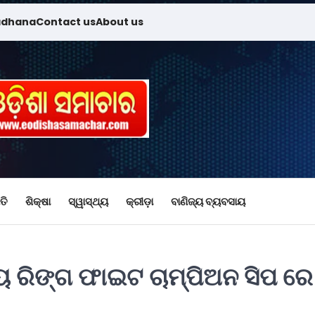
adhana
Contact us
About us
ତି
ଶିକ୍ଷା
ସ୍ୱାସ୍ଥ୍ୟ
କ୍ରୀଡ଼ା
ବାଣିଜ୍ୟ ବ୍ୟବସାୟ
ୟ ରିଙ୍ଗ ଫାଇଟ ଚାମ୍ପିଅନ ସିପ ରେ