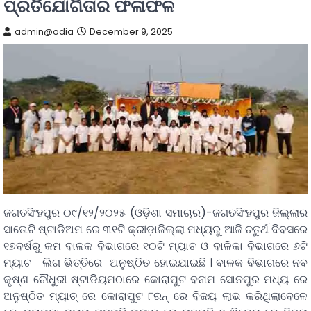
ପ୍ରତିଯୋଗିତାର ଫଳାଫଳ
admin@odia
December 9, 2025
ଜଗତସିଂହପୁର ୦୯/୧୨/୨୦୨୫ (ଓଡ଼ିଶା ସମାଚାର)-ଜଗତସିଂହପୁର ଜିଲ୍ଲାର
ସାତୋଟି ଷ୍ଟାଡିଅମ ରେ ୩୧ଟି କ୍ରୀଡ଼ାଜିଲ୍ଲା ମଧ୍ୟରୁ ଆଜି ଚତୁର୍ଥ ଦିବସରେ
୧୭ବର୍ଷରୁ କମ ବାଳକ ବିଭାଗରେ ୧୦ଟି ମ୍ୟାଚ ଓ ବାଳିକା ବିଭାଗରେ ୬ଟି
ମ୍ୟାଚ ଲିଗ ଭିତ୍ତିରେ ଅନୁଷ୍ଠିତ ହୋଇଯାଇଛି । ବାଳକ ବିଭାଗରେ ନବ
କୃଷ୍ଣ ଚୌଧୁରୀ ଷ୍ଟାଡିୟମଠାରେ କୋରାପୁଟ ବନାମ ସୋନପୁର ମଧ୍ୟ ରେ
ଅନୁଷ୍ଠିତ ମ୍ୟାଚ୍ ରେ କୋରାପୁଟ ୮ରନ୍ ରେ ବିଜୟ ଲାଭ କରିଥିଲାବେଳେ