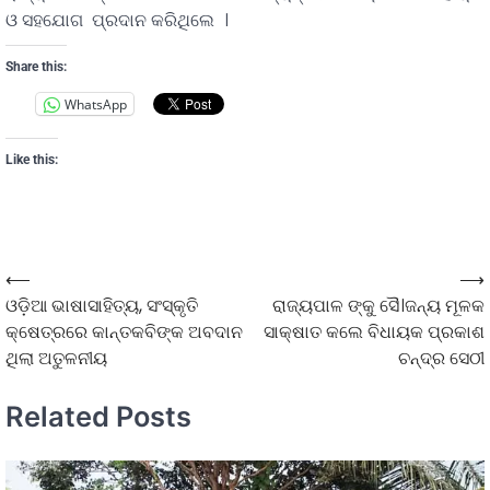
ଓ ସହଯୋଗ ପ୍ରଦାନ କରିଥିଲେ ।
Share this:
WhatsApp
Like this:
⟵
⟶
ଓଡ଼ିଆ ଭାଷାସାହିତ୍ୟ, ସଂସ୍କୃତି
ରାଜ୍ୟପାଳ ଙ୍କୁ ସୈ।ଜନ୍ୟ ମୂଳକ
କ୍ଷେତ୍ରରେ କାନ୍ତକବିଙ୍କ ଅବଦାନ
ସାକ୍ଷାତ କଲେ ବିଧାୟକ ପ୍ରକାଶ
ଥିଲା ଅତୁଳନୀୟ
ଚନ୍ଦ୍ର ସେଠୀ
Related Posts