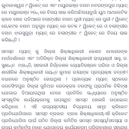
ଭୁବନେଶ୍ୱର ୯ ୱିକେଟ୍ ରେ ଏବଂ ମୟୁରଭଞ୍ଜ ବନାମ ନବରଙ୍ଗପୁର ମ୍ୟାଚ୍
ରେ ମୟୁରଭଞ୍ଜ ୨ରନ୍ ରେ ବିଜୟ ଲାଭ କରିଅଛି।ଜୟଦୁର୍ଗା ୟୁଥ ଆଥଲେଟିକ
କ୍ଲବ ଖେଳ ପଡିଆରେ ବଲାଙ୍ଗୀର ବନାମ ପୁରୀ ମ୍ୟାଚ୍ ରେ ପୁରୀ ୯ ୱିକେଟ୍
ରେ,କଟକ ବନାମ ଅନୁଗୁଳ ମ୍ୟାଚ୍ ରେ କଟକ ୯ ୱିକେଟ୍ ରେ ଓ ବଲାଙ୍ଗୀର
ବନାମ ଝାରସୁଗୁଡ଼ା ମ୍ୟାଚ୍ ରେ ବଲାଙ୍ଗୀର ୯ ୱିକେଟ୍ ରେ ବିଜୟ ଲାଭ
କରିଛନ୍ତି ।
ସମସ୍ତ ମ୍ୟାଚ୍ କୁ ଜିଲ୍ଲା ଶିକ୍ଷାଧିକାରୀ କେଶବ ମେହେରଙ୍କ
ମାର୍ଗଦର୍ଶନରେ ଏବଂ ଅତିରିକ୍ତ ଜିଲ୍ଲା ଶିକ୍ଷାଧିକାରୀ ରାଜ୍ୟଶ୍ରୀ ସାହୁ, ଡ.
ସୁଶାନ୍ତ ମହାନ୍ତି, ସହକାରୀ ନିର୍ଦ୍ଦେଶକ ଜ୍ୟୋତିରଞ୍ଜନ ପରିଡା ଓ ଜିଲ୍ଲା
ଶାରୀରିକ ଶିକ୍ଷାଧିକାରୀ ଜୟନ୍ତ କୁମାର ର।ୟଙ୍କ ପ୍ରତ୍ୟକ୍ଷ ତତ୍ତ୍ଵ।
ବଧାନରେ ଅନୁଷ୍ଠିତ ହୋଇଥିଲା । ପ୍ରତ୍ୟେକ ମ୍ୟାଚ୍ ସ୍ଥଳରେ
ଜଗତସିଂହପୁର ଜିଲ୍ଲା ଜୁନିଅର ରେଡକ୍ରସ ତରଫରୁ ପ୍ରାଥମିକ ଚିକିତ୍ସା
ଯୋଗାଇ ଦିଆଯାଇଥିଲା ବେଳେ ପ୍ରତିଦିନ ସନ୍ଧ୍ୟାରେ ଅନୁଷ୍ଠିତ
ସାଂସ୍କୃତିକ କାର୍ଯ୍ୟକ୍ରମକୁ ଉପସ୍ଥିତ ସମସ୍ତ ଖେଳାଳି ଉପଭୋଗ
କରିଥିଲେ । ଏହି ରାଜ୍ୟସ୍ତରୀୟ ବିଦ୍ୟାଳୟ ସମୂହ କ୍ରିକେଟ
ପ୍ରତିଯୋଗିତାରେ ସମସ୍ତ ବ୍ଲକର ବ୍ଲକ ଶିକ୍ଷାଧିକାରୀ,ଏହି କ୍ରିକେଟ
ପ୍ରତିଯୋଗିତା ପାଇଁ ଗଠିତ ଜିଲ୍ଲା କମିଟିର ସମସ୍ତ ସଦସ୍ୟ/ସଦସ୍ୟା ଓ
ରାଜ୍ୟ କର୍ମକର୍ତ୍ତା ମାନେ ଯୋଗଦେଇ କାର୍ଯ୍ୟକ୍ରମ ପରିଚାଳନାରେ ସହାୟତା