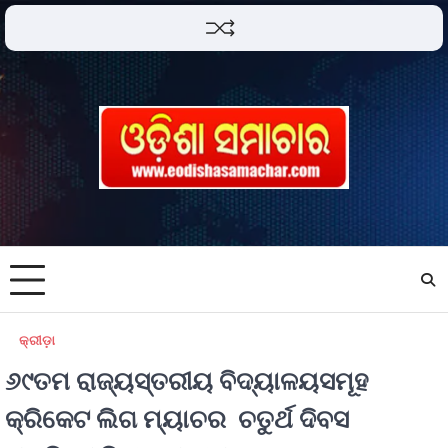
କ୍ରୀଡ଼ା
୬୯ତମ ରାଜ୍ୟସ୍ତରୀୟ ବିଦ୍ୟାଳୟସମୂହ
କ୍ରିକେଟ ଲିଗ ମ୍ୟାଚର ଚତୁର୍ଥ ଦିବସ