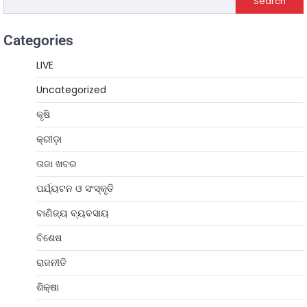
Search
Categories
LIVE
Uncategorized
କୃଷି
କ୍ରୀଡ଼ା
ତାଜା ଖବର
ପର୍ଯ୍ୟଟନ ଓ ସଂସ୍କୃତି
ବାଣିଜ୍ୟ ବ୍ୟବସାୟ
ବିଶେଷ
ରାଜନୀତି
ଶିକ୍ଷା