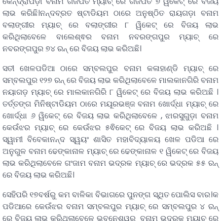
କେନ୍ଦ୍ରାପଡ଼ା ବନାମ ଗଜପତି ମ୍ୟାଚ୍ ରେ ଗଜପତି ୭ ୱିକେଟ୍ ରେ ବିଜୟ
ଲାଭ କରିଛି।ନନ୍ଦବ୍ରତ ଷ୍ଟାଡିୟମ ଠାରେ ଅନୁଷ୍ଠିତ ରାୟଗଡ଼ା ବନାମ
ବଲାଙ୍ଗୀର ମ୍ୟାଚ୍ ରେ ବଲାଙ୍ଗୀର ୮ ୱିକେଟ୍ ରେ ବିଜୟ ଲାଭ
କରିଥିଲାବେଳେ ବାଲେଶ୍ଵର ବନାମ ନବରଙ୍ଗପୁର ମ୍ୟାଚ୍ ରେ
ନବରଙ୍ଗପୁର ୭୪ ରନ୍ ରେ ବିଜୟ ଲାଭ କରିଅଛି।
ସତୀ ଖେଳପଡିଆ ଠାରେ ସମ୍ବଲପୁର ବନାମ କଳାହାଣ୍ଡି ମ୍ୟାଚ୍ ରେ
ସମ୍ବଲପୁର ୧୨୭ ରନ୍ ରେ ବିଜୟ ଲାଭ କରିଥିଲାବେଳେ ମାଲକାନଗିରି ବନାମ
ନୟାଗଡ଼ ମ୍ୟାଚ୍ ରେ ମାଲକାନଗିରି ୮ ୱିକେଟ୍ ରେ ବିଜୟ ଲାଭ କରିଅଛି ।
ତର୍ତ୍ତଙ୍ଗ ମିନିଷ୍ଟାଡିୟମ ଠାରେ ମୟୂରଭଞ୍ଜ ବନାମ ଖୋର୍ଦ୍ଧା ମ୍ୟାଚ୍ ରେ
ଖୋର୍ଦ୍ଧା ୬ ୱିକେଟ୍ ରେ ବିଜୟ ଲାଭ କରିଥିଲାବେଳେ , ଝାରସୁଗୁଡ଼ା ବନାମ
କେଉଁଝର ମ୍ୟାଚ୍ ରେ କେଉଁଝର ୫ଵିକେଟ୍ ରେ ବିଜୟ ଲାଭ କରିଅଛି ।
ସ୍ୱାମୀ ବିବେକାନନ୍ଦ ସ୍ୱୟଂ ଶାସିତ ମହାବିଦ୍ୟାଳୟ ଖେଳ ପଡିଆ ରେ
ଅନୁଗୁଳ ବନାମ ଢେଙ୍କାନାଳ ମ୍ୟାଚ୍ ରେ ଢେଙ୍କାନାଳ ୧ ୱିକେଟ୍ ରେ ବିଜୟ
ଲାଭ କରିଥିଲାବେଳେ ଗଂଜାମ ବନାମ ଭଦ୍ରକ ମ୍ୟାଚ୍ ରେ ଭଦ୍ରକ ୫୫ ରନ୍
ରେ ବିଜୟ ଲାଭ କରିଅଛି।
ସେହିପରି ୧୭ବର୍ଷରୁ କମ ବାଳିକା ବିଭାଗରେ ପୁନଙ୍ଗ ସ୍ଥିତ ପୋଲିସ ବାର।କ
ପଡିଆରେ କେଉଁଝର ବନାମ ସମ୍ବଲପୁର ମ୍ୟାଚ୍ ରେ ସମ୍ବଲପୁର ୪ ରନ୍
ରେ ବିଜୟ ଲାଭ କରିଥିଲାବେଳେ ଭୁବନେଶ୍ୱର ବନାମ ଭଦ୍ରକ ମ୍ୟାଚ୍ ରେ