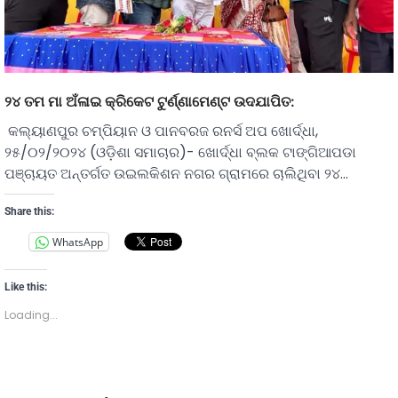
୨୪ ତମ ମା ଅଁଳାଇ କ୍ରିକେଟ ଟୁର୍ଣ୍ଣାମେଣ୍ଟ ଉଦଯାପିତ:
କଲ୍ୟାଣପୁର ଚମ୍ପିୟାନ ଓ ପାନବରଜ ରନର୍ସ ଅପ ଖୋର୍ଦ୍ଧା,
୨୫/୦୨/୨୦୨୪ (ଓଡ଼ିଶା ସମାଚାର)- ଖୋର୍ଦ୍ଧା ବ୍ଲକ ଟାଙ୍ଗିଆପଡା
ପଞ୍ଚାୟତ ଅନ୍ତର୍ଗତ ଉଇଲକିଶନ ନଗର ଗ୍ରାମରେ ଚାଲିଥିବା ୨୪…
Share this:
WhatsApp
Like this:
Loading...