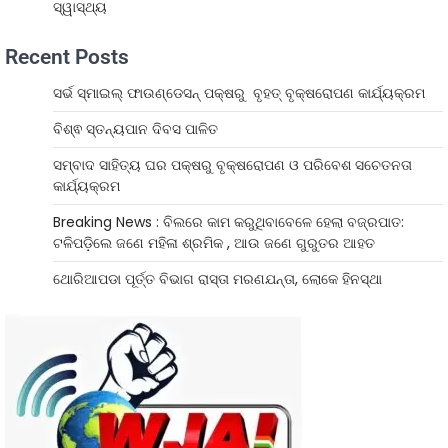
ସ୍ୱାସ୍ଥ୍ୟ
Recent Posts
ସର୍ଭ ସ୍ମାଇଲ୍ ଫାଉଣ୍ଡେସନ୍ ପକ୍ଷରୁ ବୃହତ୍ ବୃକ୍ଷରୋପଣ କାର୍ଯ୍ୟକ୍ରମ
ବିଶ୍ଵ ସ୍ତନ୍ୟପାନ ଦିବସ ପାଳିତ
ସମ୍ବାଦ ସାହିତ୍ୟ ଘର ପକ୍ଷରୁ ବୃକ୍ଷରୋପଣ ଓ ପରିବେଶ ସଚେତନତା
କାର୍ଯ୍ୟକ୍ରମ
Breaking News : ବିଲରେ କାମ କରୁଥିବାବେଳେ ହେଲା ବଜ୍ରପାତ:
ଟଳିପଡ଼ିଲେ ଜଣେ ମହିଳା ଶ୍ରମିକ , ଆଉ ଜଣେ ଗୁରୁତର ଆହତ
ଥୋରିଆପଡା ପୂର୍ତ୍ତ ବିଭାଗ ରାସ୍ତା ମରଣଯନ୍ତା, ଲୋକେ ହିନସ୍ଥା