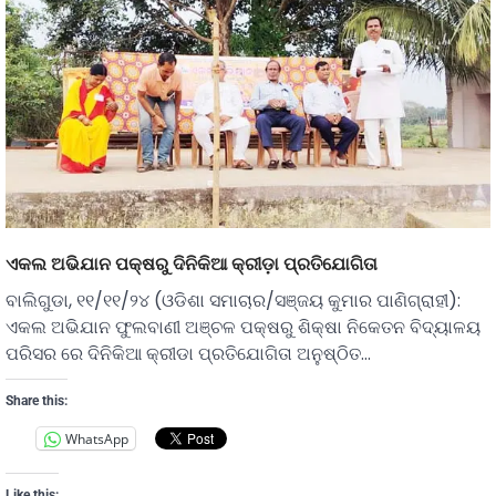
ଏକଲ ଅଭିଯାନ ପକ୍ଷରୁ ଦିନିକିଆ କ୍ରୀଡ଼ା ପ୍ରତିଯୋଗିତା
ବାଲିଗୁଡା, ୧୧/୧୧/୨୪ (ଓଡିଶା ସମାଚାର/ସଞ୍ଜୟ କୁମାର ପାଣିଗ୍ରାହୀ):
ଏକଲ ଅଭିଯାନ ଫୁଲବାଣୀ ଅଞ୍ଚଳ ପକ୍ଷରୁ ଶିକ୍ଷା ନିକେତନ ବିଦ୍ୟାଳୟ
ପରିସର ରେ ଦିନିକିଆ କ୍ରୀଡା ପ୍ରତିଯୋଗିତା ଅନୁଷ୍ଠିତ…
Share this:
WhatsApp
Like this: