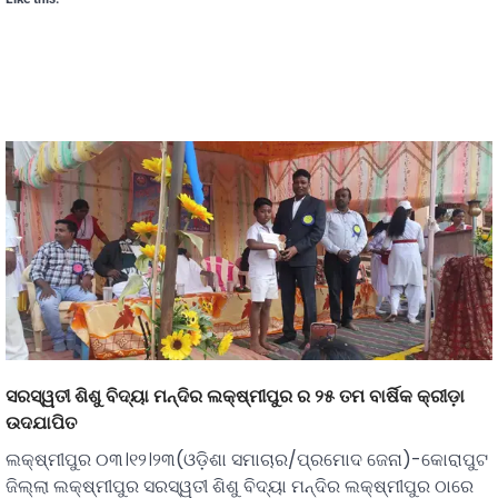
ସରସ୍ୱତୀ ଶିଶୁ ବିଦ୍ୟା ମନ୍ଦିର ଲକ୍ଷ୍ମୀପୁର ର ୨୫ ତମ ବାର୍ଷିକ କ୍ରୀଡ଼ା
ଉଦଯାପିତ
ଲକ୍ଷ୍ମୀପୁର ୦୩।୧୨।୨୩(ଓଡ଼ିଶା ସମାଚାର/ପ୍ରମୋଦ ଜେନା)-କୋରାପୁଟ
ଜିଲ୍ଲା ଲକ୍ଷ୍ମୀପୁର ସରସ୍ୱତୀ ଶିଶୁ ବିଦ୍ୟା ମନ୍ଦିର ଲକ୍ଷ୍ମୀପୁର ଠାରେ